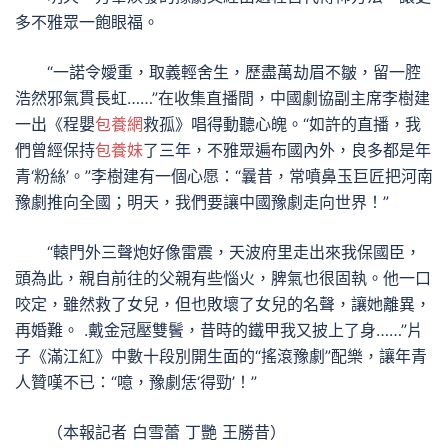
多不雅眾一飽眼福。
“一諾令嬡重，取義輕舍生，歷盡萬劫眉不皺，留一腔
浩然邪氣貫長虹……”在收集直播間，中國劇協副主席李樹建
一出《程嬰
包養網
救孤》唱得動聽心魄。“如許的直播，我
們曾經保持
包養妹
了三年，不雅眾遍布國內外，良多都是年
青‘粉絲’。”李樹建有一個心愿：“曩昔，常噴鼻玉巨匠把河南
豫劇推向全國；明天，我們要讓中國豫劇走向世界！”
“轅門外三聲炮好像雷震，天波府里走出來我保國臣，
頭為此，親自前往的父親有些惱火，脾氣也很固執。他一口
咬定，雖然救了女兒，但也敗壞了女兒的名聲，讓她離異，
再婚難。 .戴金冠壓雙鬢，昔時的鐵甲我又披上了身……”片
子《滿江紅》中數十段別開生面的“搖滾豫劇”配樂，讓年青
人贊嘆不已：“噫，豫劇恁‘得勁’！”
（本報記者 白雪蕾 丁艷 王勝昔）