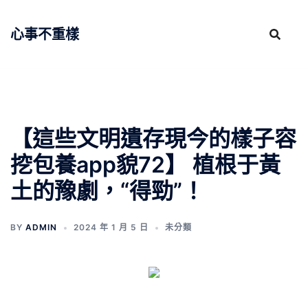
跳
至
心事不重樣
主
要
內
容
【這些文明遺存現今的樣子容
挖包養app貌72】 植根于黃
土的豫劇，“得勁”！
BY
ADMIN
2024 年 1 月 5 日
未分類