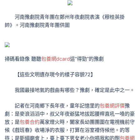
河南豫劇院青年團在鄭州年夜劇院表演《穆桂英掛
帥》。河南豫劇院青年團供圖
掃碼看錄像 聽聽
包養網dcard
這“得勁”的豫劇
【這些文明遺存現今的樣子容貌72】
我國最接地氣的戲曲有哪些？豫劇，確定是此中之一。
記者在河南鄉下長年夜，童年記憶里的
包養網評價
豫
劇：是麥浪滔滔中，叔父年夜爺猛地拔起腰桿直吼一嗓的豪
放；是
包養合約
萬家燈火時，闔家長幼團團圍在電視機前守
候《戲班春》收場淨的衣服，打算在浴室裡侍候他。的等
待；是鉅細廟會上，臺上臺下男女老小你唱我和的酣
包養網