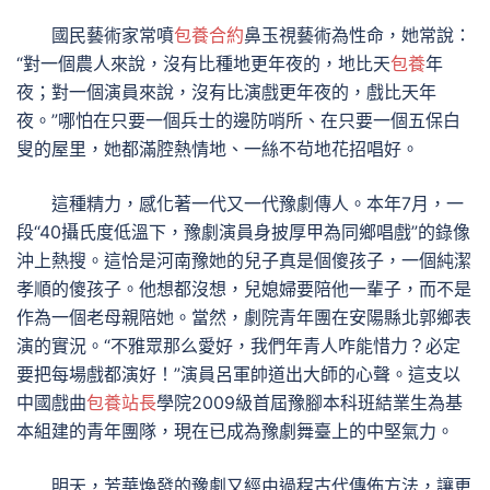
國民藝術家常噴
包養合約
鼻玉視藝術為性命，她常說：
“對一個農人來說，沒有比種地更年夜的，地比天
包養
年
夜；對一個演員來說，沒有比演戲更年夜的，戲比天年
夜。”哪怕在只要一個兵士的邊防哨所、在只要一個五保白
叟的屋里，她都滿腔熱情地、一絲不茍地花招唱好。
這種精力，感化著一代又一代豫劇傳人。本年7月，一
段“40攝氏度低溫下，豫劇演員身披厚甲為同鄉唱戲”的錄像
沖上熱搜。這恰是河南豫她的兒子真是個傻孩子，一個純潔
孝順的傻孩子。他想都沒想，兒媳婦要陪他一輩子，而不是
作為一個老母親陪她。當然，劇院青年團在安陽縣北郭鄉表
演的實況。“不雅眾那么愛好，我們年青人咋能惜力？必定
要把每場戲都演好！”演員呂軍帥道出大師的心聲。這支以
中國戲曲
包養站長
學院2009級首屆豫腳本科班結業生為基
本組建的青年團隊，現在已成為豫劇舞臺上的中堅氣力。
明天，芳華煥發的豫劇又經由過程古代傳佈方法，讓更