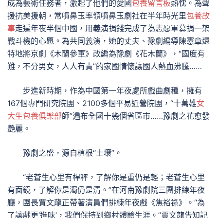
成為藝術任務者，激起了他們的愛國
包養留言板
熱忱。為聲
援抗美援朝，常噴鼻玉率領噴鼻玉劇社在半年時光里
包養故
事
走遍年夜半個中國，用義演捐錢完成了為志愿軍募捐一架
戰斗機的心愿。為共同義演，她的丈夫、豫劇編導陳憲章還
特地將京劇《木蘭參軍》改編為豫劇《花木蘭》，“國度有
難，不分男女，人人有責”的家國情懷讓國人熱血沸騰……
步進新時期，作為中國第一年夜處所戲曲劇種，擁有
167個專門研究院團、2100多個平易近營院團，“十萬雄
女
大生包養俱樂部
師”遍布全國十幾個省區市……豫劇之花愈發
艷麗。
豫劇之盛，源自植根“土壤”。
“老蒼生心里有桿秤，了解你是重仍是輕；老蒼生心里
有面鏡，了解你是濁仍是清。”在河南豫劇院三團排練年夜
廳，團長賈文龍正帶著演員們排練年夜戲《焦裕祿》。“為
了讓戲更‘進味’，我們保持到鄉村體驗生涯。”賈文龍告知記