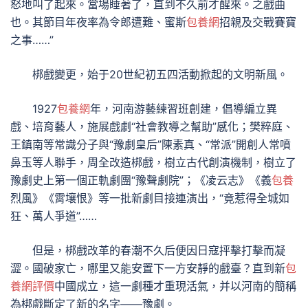
怒地叫了起來。當場睡著了，直到不久前才醒來。之戲曲
也。其節目年夜率為令郎遭難、蜜斯
包養網
招親及交戰賽寶
之事……”
梆戲變更，始于20世紀初五四活動掀起的文明新風。
1927
包養網
年，河南游藝練習班創建，倡導編立異
戲、培育藝人，施展戲劇“社會教導之幫助”感化；樊粹庭、
王鎮南等常識分子與“豫劇皇后”陳素真、“常派”開創人常噴
鼻玉等人聯手，周全改造梆戲，樹立古代創演機制，樹立了
豫劇史上第一個正軌劇團“豫聲劇院”；《凌云志》《義
包養
烈風》《霄壤恨》等一批新劇目接連演出，“竟惹得全城如
狂、萬人爭道”……
但是，梆戲改革的春潮不久后便因日寇抨擊打擊而凝
澀。國破家亡，哪里又能安置下一方安靜的戲臺？直到新
包
養網評價
中國成立，這一劇種才重現活氣，并以河南的簡稱
為梆戲斷定了新的名字——豫劇。