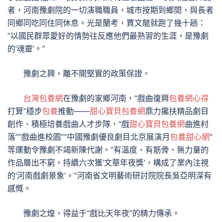
者，河南豫劇院的一切演職職員，城市按期到鄉間，與長者
同鄉同吃同住同休息。光是蘭考，賈文龍就跑了幾十趟：
“以國民群眾愛好的情勢往反應他們最熟習的生涯，是豫劇
的‘魂靈’。”
豫劇之興，離不開堅實的政策保證。
台灣包養網
在豫劇的家鄉河南，“戲曲復興
包養網心得
打算”穩步
包養
推動——
甜心寶貝包養網
鼎力攙扶精品劇目
創作、積極培養戲曲人才步隊，“戲
甜心寶貝包養網
曲進村
落”“戲曲進校園”“中國豫劇優良劇目北京展演月
包養甜心網
”
等運動令豫劇不竭新陳代謝。“有溫度、有筋骨、無力量的
作品層出不窮，持續六次獲‘文華年夜獎’，構成了業內注視
的‘河南戲劇景象’。”河南省文明藝術研討院院長吳亞明深有
感慨。
豫劇之煌，得益于“戲比天年夜”的精力傳承。