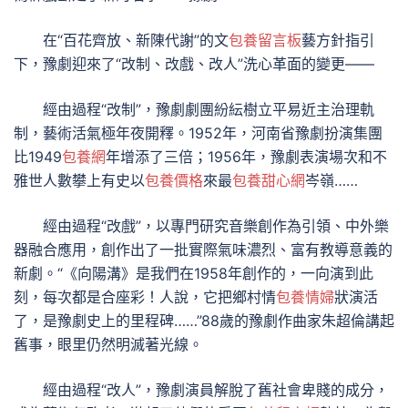
在“百花齊放、新陳代謝”的文
包養留言板
藝方針指引
下，豫劇迎來了“改制、改戲、改人”洗心革面的變更——
經由過程“改制”，豫劇劇團紛紜樹立平易近主治理軌
制，藝術活氣極年夜開釋。1952年，河南省豫劇扮演集團
比1949
包養網
年增添了三倍；1956年，豫劇表演場次和不
雅世人數攀上有史以
包養價格
來最
包養甜心網
岑嶺……
經由過程“改戲”，以專門研究音樂創作為引領、中外樂
器融合應用，創作出了一批實際氣味濃烈、富有教導意義的
新劇。“《向陽溝》是我們在1958年創作的，一向演到此
刻，每次都是合座彩！人說，它把鄉村情
包養情婦
狀演活
了，是豫劇史上的里程碑……”88歲的豫劇作曲家朱超倫講起
舊事，眼里仍然明滅著光線。
經由過程“改人”，豫劇演員解脫了舊社會卑賤的成分，