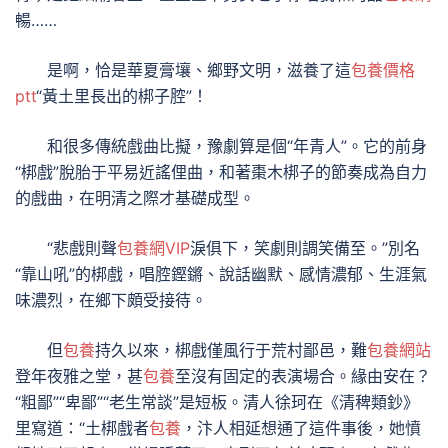
暢……
是啊，恰是華夏膏壤、鄉野文明，滋養了這
包養價格
ptt
“黃土里長出的梆子腔”！
和很多傳統戲曲比擬，豫劇算是個“年青人”。它的前身
“梆戲”脫胎于平易近謠俚曲，和著棗木梆子的節奏成為自力
的戲曲，在明清之際才基礎成型。
“悲戲則聲
包養網VIP
淚俱下，笑劇則調笑備至。”別名
“靠山吼”的梆戲，唱腔鏗鏘、說話幽默、感情濃郁、生涯氣
味濃烈，在鄉下頗受接待。
但
包養
持久以來，梆戲僅風行于荒村鄙邑，難
包養網站
登年夜雅之堂，甚
包養
至沒有固定的表演場合。緣由安在？
“粗鄙”“卑鄙”“老生常談”是短板。清人徐珂在《清稗類鈔》
里寫道：“土梆戲者
包養
，汴人相延想通了這件事後，她憤