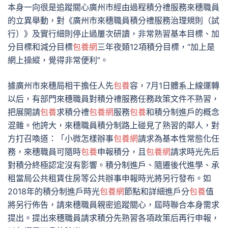
本身一向很是追蹤關心廣州市經由過程積分禮服務來穗職員
的立異舉動，對《廣州市來穗職員積分禮服務治理規則（試
行）》及實行細則停止過屢次研讀，非常熟習基本目標、加
分目標和減分目標
包養網
三年夜類12項積分目標，“加上是
網上操縱，覺得非常便利”。
據廣州市來穗局相干擔任人先
包養
容，7月1日體系上線運轉
以后，有部門來穗職員對積分禮服務任務政策文件不熟習，
把展開請
包養
求積分禮
包養網
服務
包養
和積分制進戶的概念
混雜。他誇大，來穗職員積分制路上碰見了熟習的鄰人，對
方打召喚道：「小微怎樣辦事
包養網
請求為基本性常態化任
務，來穗職員可隨時
包養
申報積分，且
包養網
請求時光先后
對積分終極認定沒有影響。積分制進戶、隨遷後代進學、承
租當局公共租賃住房等公共辦事申報時光將另行發布。如
2018年的積分制進戶時光
包養網
節點和詳細進戶分
包養
值
將另行佈告，請來穗職員親密追蹤關心，屆時聯合本身需求
提出。提出來穗職員請求積分先熟習各項政策后再行申報，