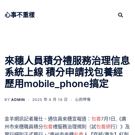
跳
至
心事不重樣
主
要
內
容
來穗人員積分禮服務治理信息
系統上線 積分申請找包養經
歷用mobile_phone搞定
BY
ADMIN
2025 年 6 月 19 日
心的呼喚
金羊網訊記者羅仕、通信員來穗宣報道：
包養
7月1日,《廣
州市來穗職員積分
包養
禮服務治理規則（試
包養網
行）》及
實行細則正式履行，“廣州市來穗
包養
人【穿越/更生】紅刺