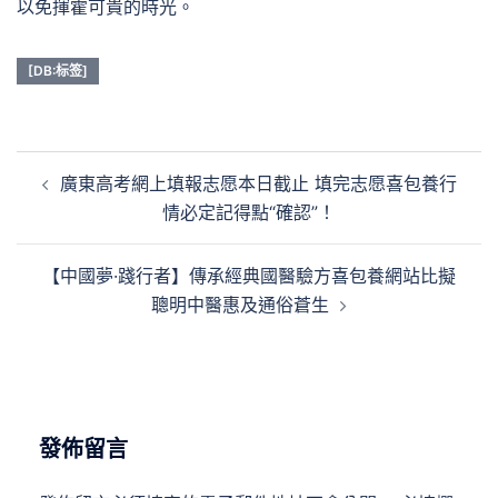
以免揮霍可貴的時光。
[DB:标签]
文
廣東高考網上填報志愿本日截止 填完志愿喜包養行
章
情必定記得點“確認”！
導
覽
【中國夢·踐行者】傳承經典國醫驗方喜包養網站比擬
聰明中醫惠及通俗蒼生
發佈留言