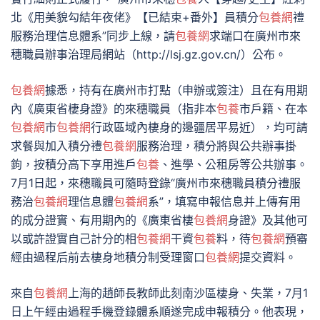
北《用美貌勾結年夜佬》【已結束+番外】員積分
包養網
禮
服務治理信息體系”同步上線，請
包養網
求端口在廣州市來
穗職員辦事治理局網站（http://lsj.gz.gov.cn/）公布。
包養網
據悉，持有在廣州市打點（申辦或簽注）且在有用期
內《廣東省棲身證》的來穗職員（指非本
包養
市戶籍、在本
包養網
市
包養網
行政區域內棲身的邊疆居平易近），均可請
求餐與加入積分禮
包養網
服務治理，積分將與公共辦事掛
鉤，按積分高下享用進戶
包養
、進學、公租房等公共辦事。
7月1日起，來穗職員可隨時登錄“廣州市來穗職員積分禮服
務治
包養網
理信息體
包養網
系”，填寫申報信息并上傳有用
的成分證實、有用期內的《廣東省棲
包養網
身證》及其他可
以或許證實自己計分的相
包養網
干資
包養
料，待
包養網
預審
經由過程后前去棲身地積分制受理窗口
包養網
提交資料。
來自
包養網
上海的趙師長教師此刻南沙區棲身、失業，7月1
日上午經由過程手機登錄體系順遂完成申報積分。他表現，