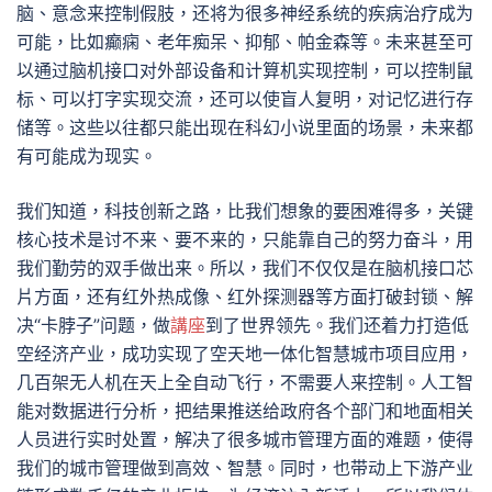
脑、意念来控制假肢，还将为很多神经系统的疾病治疗成为
可能，比如癫痫、老年痴呆、抑郁、帕金森等。未来甚至可
以通过脑机接口对外部设备和计算机实现控制，可以控制鼠
标、可以打字实现交流，还可以使盲人复明，对记忆进行存
储等。这些以往都只能出现在科幻小说里面的场景，未来都
有可能成为现实。
我们知道，科技创新之路，比我们想象的要困难得多，关键
核心技术是讨不来、要不来的，只能靠自己的努力奋斗，用
我们勤劳的双手做出来。所以，我们不仅仅是在脑机接口芯
片方面，还有红外热成像、红外探测器等方面打破封锁、解
决“卡脖子”问题，做
講座
到了世界领先。我们还着力打造低
空经济产业，成功实现了空天地一体化智慧城市项目应用，
几百架无人机在天上全自动飞行，不需要人来控制。人工智
能对数据进行分析，把结果推送给政府各个部门和地面相关
人员进行实时处置，解决了很多城市管理方面的难题，使得
我们的城市管理做到高效、智慧。同时，也带动上下游产业