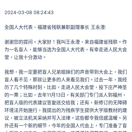
2024-03-08 08:24:43
全国人大代表、福建省残联兼职副理事长 王永澄:
谢谢您的提问。大家好！我叫王永澄，来自福建省残联。作
为一名盲人，能够当选为全国人大代表，有幸走进人民大会
堂，让我十分激动。
我想，我一定要把盲人兄弟姐妹们的声音带到大会上，我们
盲人看不见，那就让更多的人来看见我们。过去一年，我经
历了几个特殊时刻，比如，走进人民大会堂，投下庄严神圣
的一票；比如，去年11月13日，有关部门专门派人到福州，
把盲人版的代表建议答复送交给我；还有，新修订的无障碍
环境法开始施行，我提出的为残疾学生提供大字版教材的建
议，被立法机关采纳并写入法律。这些都令我倍感温暖。另
外还有一个新的细节，今年的全国人代会上，专门准备了盲