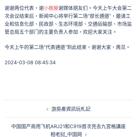
谢谢两位代表，谢
小樹屋
谢媒体朋友们。今天上午大会第二
次会议结束后，新闻中心将举行第二场“部长通道”，邀请工
业和信息化部、民政部、生态环境部、交通运输部、市场监
管总局五个部门的主要负责人参加，欢迎大家关注。
今天上午的第二场“代表通道”到此结束，谢谢大家，再见。
2024-03-08 08:45:34
文
游房產資訊玩札記
章
導
中国国产商用飞机ARJ21和C919首次亮去九宮格講座
覽
相老挝_中国网