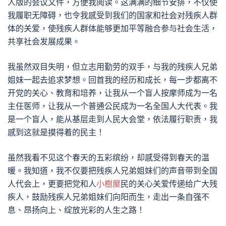
人版的会议文件，方便我阅读。这满满的细节安排，不仅使
我履职无障碍，也令我感受到我们的国家和社会对残疾人群
体的关爱，使残疾人群体能够更加平等融合参与社会生活，
共享社会发展成果。
我虽然双目失明，但立志用勤劳的双手，与我的残疾人兄弟
姐妹一起去追求梦想。回首我的经历和成长，每一步都离不
开党的关心、教育和培养，让我从一个盲人按摩师成为一名
主任医师，让我从一个普通公民成为一名全国人大代表。我
是一个盲人，能从基层走到人民大会堂，依法履行职责，我
感到这就是摸得着的民主！
虽然我看不见这个春天的五彩缤纷，却感受得到春天的温
暖。我知道，我不仅要把残疾人兄弟姐妹们的声音带到全国
人代会上，更要把党和人
小樹屋
民的关心关爱传递给广大残
疾人，鼓励残疾人兄弟姐妹们向阳而生，走出一条自强不
息、昂扬向上、绽放光彩的人生之路！