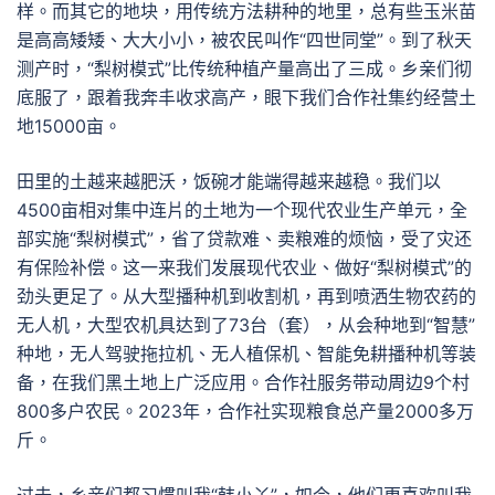
样。而其它的地块，用传统方法耕种的地里，总有些玉米苗
是高高矮矮、大大小小，被农民叫作“四世同堂”。到了秋天
测产时，“梨树模式”比传统种植产量高出了三成。乡亲们彻
底服了，跟着我奔丰收求高产，眼下我们合作社集约经营土
地15000亩。
田里的土越来越肥沃，饭碗才能端得越来越稳。我们以
4500亩相对集中连片的土地为一个现代农业生产单元，全
部实施“梨树模式”，省了贷款难、卖粮难的烦恼，受了灾还
有保险补偿。这一来我们发展现代农业、做好“梨树模式”的
劲头更足了。从大型播种机到收割机，再到喷洒生物农药的
无人机，大型农机具达到了73台（套），从会种地到“智慧”
种地，无人驾驶拖拉机、无人植保机、智能免耕播种机等装
备，在我们黑土地上广泛应用。合作社服务带动周边9个村
800多户农民。2023年，合作社实现粮食总产量2000多万
斤。