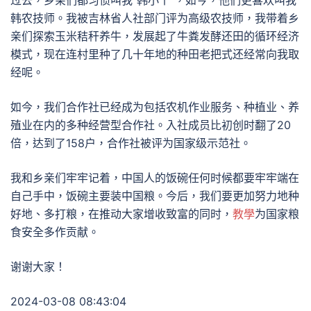
过去，乡亲们都习惯叫我“韩小丫”，如今，他们更喜欢叫我
韩农技师。我被吉林省人社部门评为高级农技师，我带着乡
亲们探索玉米秸秆养牛，发展起了牛粪发酵还田的循环经济
模式，现在连村里种了几十年地的种田老把式还经常向我取
经呢。
如今，我们合作社已经成为包括农机作业服务、种植业、养
殖业在内的多种经营型合作社。入社成员比初创时翻了20
倍，达到了158户，合作社被评为国家级示范社。
我和乡亲们牢牢记着，中国人的饭碗任何时候都要牢牢端在
自己手中，饭碗主要装中国粮。今后，我们要更加努力地种
好地、多打粮，在推动大家增收致富的同时，
教學
为国家粮
食安全多作贡献。
谢谢大家！
2024-03-08 08:43:04