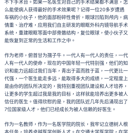
不下手术台。如果一名医生对自己的手术结果都不满意，怎
么能使病人获得最好的手术效果呢？记得一位20多岁遭遇
车祸的小伙子，他的面部粉碎性骨折，眼球凹陷到颅内，病
情重、治疗难，应用我们自主研发的眼眶外科内镜导航手术
系统，重建眼眶等面中部骨骼结构，复位眼球，使小伙子又
能恢复到正常的生活和工作之中。
作为老师，俯首甘为孺子牛。一代人有一代人的责任，一代
人有一代人的使命，现在的中国年轻一代特别强，他们的知
识和能力远超过我们当年，青出于蓝而胜于蓝，一代更比一
代强，一个医生能走多远，能取得多大的成绩，一定程度上
是由你的团队所决定的，我特别重视团队建设和人才培养，
让更多的学生超过我是我的目标，这样就能培养出更多被人
信任的医生。值得欣慰的是，我的团队近几年先后涌现出了
7位国家级人才，他们已经成长为被人信赖的好医生。
作为一名教师，作为一名医学院的院长，我牢记立德树人根
本任务，培养卓越医学创新人才。在交通大学医学院，在学