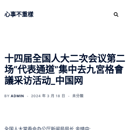
跳
至
心事不重樣
主
要
內
容
十四届全国人大二次会议第二
场“代表通道”集中去九宮格會
議采访活动_中国网
BY
ADMIN
2024 年 3 月 18 日
未分類
全国人大常委会办公厅新闻局局长 金晴中: