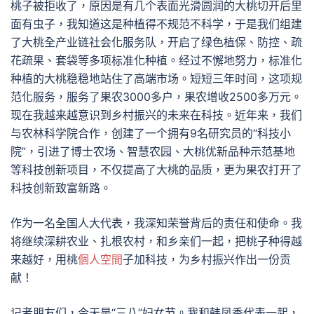
桃子被拒收了，原因是有几个表面光滑圆润的大桃切开后里
面有虫子，我知道这是种植得不规范不科学，于是我们组建
了大桃全产业链社会化服务队，开启了绿色植保、防控、疏
花疏果、套袋等多项标准化种植。经过不懈地努力，标准化
种植的大桃稳稳地站住了高端市场。短短三年时间，这项规
范化服务，服务了果农3000多户，果农增收2500多万元。
现在我越来越意识到乡村振兴的未来在科技。近年来，我们
与农林科学院合作，创建了一个拥有9名研究员的“科技小
院”，引进了博士农场、智慧农园、大桃优新品种示范基地
等科技创新项目，不仅提高了大桃的品质，更为果农打开了
科技创新致富新路。
作为一名全国人大代表，我深知荣誉背后的责任和使命。我
将继续深耕农业、扎根农村，和乡亲们一起，把桃子种得越
来越好，用桃
個人空間
子加科技，为乡村振兴作出一份贡
献！
记者朋友们，今天是“三八”妇女节。我和韩凤香代表一起，