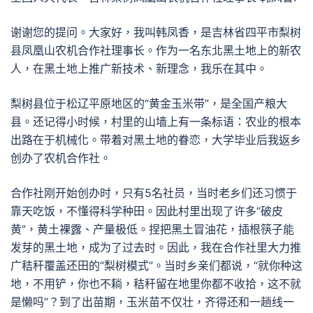
谢谢您的提问。大家好，我叫韩凤香，是吉林省四平市梨树
县凤凰山农机合作社理事长。作为一名东北黑土地上的新农
人，在黑土地上推广新技术、新理念，我乐在其中。
梨树县位于松辽平原地区的“黄金玉米带”，是全国产粮大
县。还记得小时候，村里的山墙上有一条标语：农业的根本
出路在于机械化。带着对黑土地的眷恋，大学毕业后我返乡
创办了农机合作社。
合作社刚开始创办时，只有5名社员，当时老乡们还习惯于
靠天吃饭，不懂得科学种田。因此村里出现了许多“破皮
黄”，黄土裸露、产量极低。捏把黑土冒油花，插根筷子能
发芽的黑土地，成为了过去时。因此，我在合作社里大力推
广秸秆覆盖还田的“梨树模式”。当时乡亲们都说，“就你种这
地，不用铲，你也不耥，秸秆留在地里你都不收拾，这不就
是懒吗”？到了出苗期，玉米苗不仅壮，齐得还和一趟线一