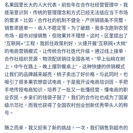
名果园里长大的人大代表。前些年在合作社经营管理中，我
逐渐意识到，传统的管理理念和方式已经无法适应当下市场
的需求。比如，合作社的机制不健全，产供销链条不完整、
销售渠道单一、收入不稳定等。为了破题，我多次跑到农贸
市场、超市对接销售，但效果并不理想。这时，区里提出了
“互联网+”工程，我抓住政策利好，火速开展“互联网+大桃”
的电商营销模式，让传统合作社迭代升级。通过线上接单、
合作社组织货源、物流配送销往全国各地。“早上仙桃在树
上，中午在路上，晚上摆到餐桌上”，这种快捷的供销模式
让我们的品牌越来越亮，桃子卖出了好价格。与此同时，也
吸引了很多果农想尝试电商，于是我开设电商培训班，手把
手地传授电商知识，培养了一批又一批懂经营、懂电商的职
业农民，乡亲们的钱袋子鼓了，我们的合作社也成为了国家
级示范社，而我也获得了全国农村创业创新优秀带头人的称
号。
随之而来，我又迎来了新的挑战。一次，我们销售到超市的