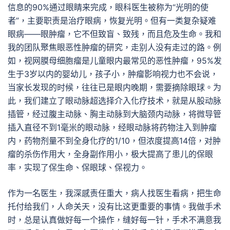
信息的90%通过眼睛来完成，眼科医生被称为“光明的使
者”，主要职责是治疗眼病，恢复光明。但有一类复杂疑难
眼病——眼肿瘤，它不但致盲、致残，而且危及生命。我和
我的团队聚焦眼恶性肿瘤的研究，走别人没有走过的路。例
如，视网膜母细胞瘤是儿童眼内最常见的恶性肿瘤，95%发
生于3岁以内的婴幼儿，孩子小，肿瘤影响视力也不会说，
当家长发现的时候，往往已是眼内晚期，需要摘除眼球。为
此，我们建立了眼动脉超选择介入化疗技术，就是从股动脉
插管，经过腹主动脉、胸主动脉到大脑颈内动脉，将微导管
插入直径不到1毫米的眼动脉，经眼动脉将药物注入到肿瘤
内，药物剂量不到全身化疗的1/10，但浓度提高14倍，对肿
瘤的杀伤作用大，全身副作用小，极大提高了患儿的保眼
率，实现了保生命、保眼球、保视力。
作为一名医生，我深感责任重大，病人找医生看病，把生命
托付给我们，人命关天，没有比这更重要的事情。我做手术
时，总是认真做好每一个操作，缝好每一针，手术不满意我