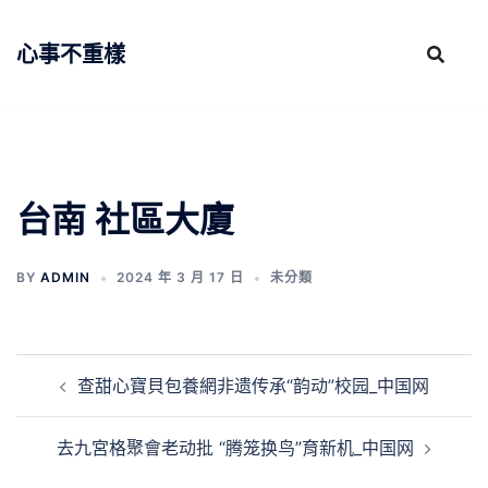
跳
至
心事不重樣
主
要
內
容
台南 社區大廈
BY
ADMIN
2024 年 3 月 17 日
未分類
文
查甜心寶貝包養網非遗传承“韵动”校园_中国网
章
導
去九宮格聚會老动批 “腾笼换鸟”育新机_中国网
覽