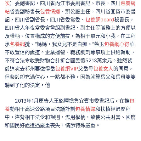
次
）委副書記，四川省內江市委副書記、市長，四川
包養網
站
省委副秘書長
包養情婦
、辦公廳主任，四川省宜賓市委書
記，四川省副省長，四川省委常委、
包養網dcard
秘書長，
四川省人年夜常委會黨組副書記、副主任等職務上的方便以
及權柄、位置構成的方便前提，為相干單元和小我，在工程
承
包養網
攬、“媽媽，我女兒不是白痴。”藍玉
包養網心得
華
不敢置信的說道。企業運營、職務調劑等事項上供給輔助，
不符合法令收受財物合計折合國民幣5213萬余元。雖然裴
毅這次去祁州要徵得岳
包養網VIP
父岳母
包養女人
的同意，
但裴毅卻充滿信心，一點都不難，因為就算岳父和岳母婆婆
聽到了他的決定，他
2013年1月原告人王銘暉擔負宜賓市委書記后，在推
包
養
動相干高速公路項目決議計劃
包養情婦
和扶植經過歷程
中，違背相干法令和規則，濫用權柄，致使公共財富、國度
和國民好處遭遇嚴重喪失，情節特殊嚴重。