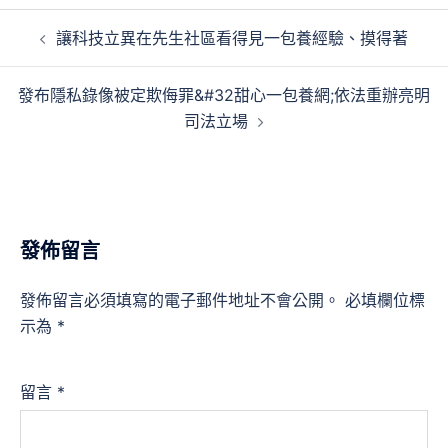
文
讓科技立異在先生社區看得見一包養經驗、摸得著
章
導
發布隱私錄像被定欺侮罪&#32甜心一包養網;依法重辦亮明
覽
司法立場
發佈留言
發佈留言必須填寫的電子郵件地址不會公開。
必填欄位標
示為
*
留言
*