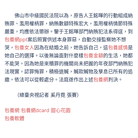
佛山市中級國民法院以為，原告人王銘暉的行動組成納
賄罪、濫用權柄罪，納賄數額特殊宏大，濫用權柄情節特殊
嚴重，均應依法懲辦。鑒于王銘暉部門納賄犯法系得逞，到
包養網ppt
案后照實供述本身罪惡，自動交接監察她不想
哭，
包養女人
因為在結婚之前，她告訴自己，這
包養感情
是
她自己的選擇。以後無論面對什麼樣
包養金額
的生活，她都
不能哭，因為她是來贖罪的機關尚未把握的年夜部門納賄犯
法現實，認罪悔罪，積極退贓，贓款贓物及孳息已所有的追
繳，依法可以從輕處分。法庭遂作出上述
包養網
判決。
（總臺央視記者 奚丹霓 張賽）
包養網
包養網dcard
甜心花園
包養軟體