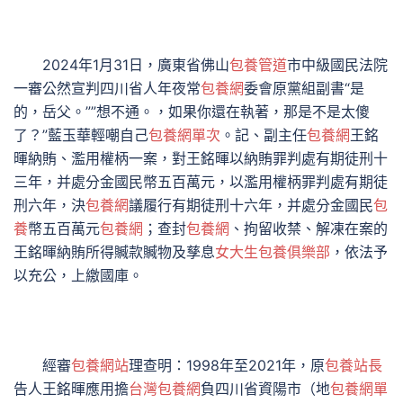
2024年1月31日，廣東省佛山
包養管道
市中級國民法院
一審公然宣判四川省人年夜常
包養網
委會原黨組副書“是
的，岳父。””想不通。，如果你還在執著，那是不是太傻
了？”藍玉華輕嘲自己
包養網單次
。記、副主任
包養網
王銘
暉納賄、濫用權柄一案，對王銘暉以納賄罪判處有期徒刑十
三年，并處分金國民幣五百萬元，以濫用權柄罪判處有期徒
刑六年，決
包養網
議履行有期徒刑十六年，并處分金國民
包
養
幣五百萬元
包養網
；查封
包養網
、拘留收禁、解凍在案的
王銘暉納賄所得贓款贓物及孳息
女大生包養俱樂部
，依法予
以充公，上繳國庫。
經審
包養網站
理查明：1998年至2021年，原
包養站長
告人王銘暉應用擔
台灣包養網
負四川省資陽市（地
包養網單