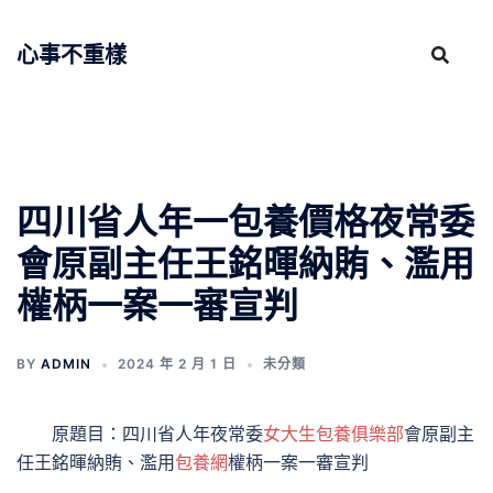
跳
至
心事不重樣
主
要
內
容
四川省人年一包養價格夜常委
會原副主任王銘暉納賄、濫用
權柄一案一審宣判
BY
ADMIN
2024 年 2 月 1 日
未分類
原題目：四川省人年夜常委
女大生包養俱樂部
會原副主
任王銘暉納賄、濫用
包養網
權柄一案一審宣判