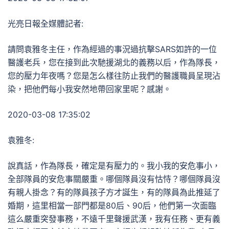
光亮日報全媒體記者:
請問袁雅冬主任，作為經過的事況過抗擊SARS如許的一位
醫護老兵，您在接到此次馳援湖北的義務以后，作為隊長，
您的壓力年夜嗎？您是怎么樣往防止我們的醫護職員呈現沾
染，把他們每小我安然地帶回家里呢？感謝。
2020-03-08 17:35:02
袁雅冬:
說真話，作為隊長，確定是有壓力的。我小我的安危事小，
全部隊員的安危事關嚴重。哪個隊員沒有怙恃？哪個隊員沒
有親人掛念？有的隊員孩子方才誕生，有的隊員為此推延了
婚期，這里相當一部門都是80后、90后，他們第一次面臨
這么嚴重突發事務，不遠千里聲援武漢，我有任務、更有義