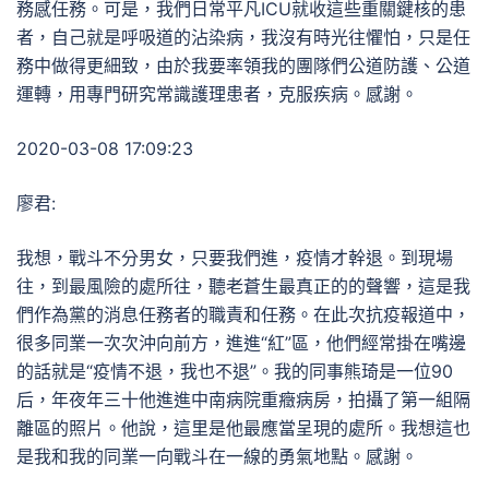
務感任務。可是，我們日常平凡ICU就收這些重關鍵核的患
者，自己就是呼吸道的沾染病，我沒有時光往懼怕，只是任
務中做得更細致，由於我要率領我的團隊們公道防護、公道
運轉，用專門研究常識護理患者，克服疾病。感謝。
2020-03-08 17:09:23
廖君:
我想，戰斗不分男女，只要我們進，疫情才幹退。到現場
往，到最風險的處所往，聽老蒼生最真正的的聲響，這是我
們作為黨的消息任務者的職責和任務。在此次抗疫報道中，
很多同業一次次沖向前方，進進“紅”區，他們經常掛在嘴邊
的話就是“疫情不退，我也不退”。我的同事熊琦是一位90
后，年夜年三十他進進中南病院重癥病房，拍攝了第一組隔
離區的照片。他說，這里是他最應當呈現的處所。我想這也
是我和我的同業一向戰斗在一線的勇氣地點。感謝。