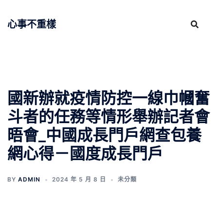
跳
至
心事不重樣
主
要
內
容
國新辦就疫情防控一線巾幗奮
斗者的任務等情形舉辦記者會
晤會_中國成長門戶網查包養
網心得－國度成長門戶
BY
ADMIN
2024 年 5 月 8 日
未分類