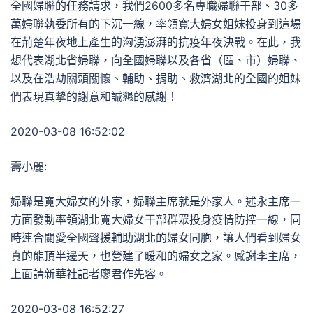
全國婦聯的任務請求，我們2600多名專職婦聯干部、30多
萬婦聯執委所有的下沉一線，率領寬大婦女姐妹投身到這場
在荊楚年夜地上產生的洶湧澎湃的抗疫年夜決戰。在此，我
想代表湖北省婦聯，向全國婦聯以及各省（區、市）婦聯、
以及在浩劫關頭關懷、輔助、捐助、救濟湖北的全國的姐妹
們表現真摯的謝意和誠懇的感謝！
2020-03-08 16:52:02
壽小麗:
婦聯是寬大婦女的外家，婦聯主席就是外家人。述永主席一
方面發動率領湖北寬大婦女干部群眾投身疫情防控一線，同
時連合關愛全國聲援輔助湖北的婦女同胞，讓人們看到婦女
真的能頂半邊天，也營建了暖和的婦女之家。感謝李主席，
上面請新華社記者廖君作先容。
2020-03-08 16:52:27