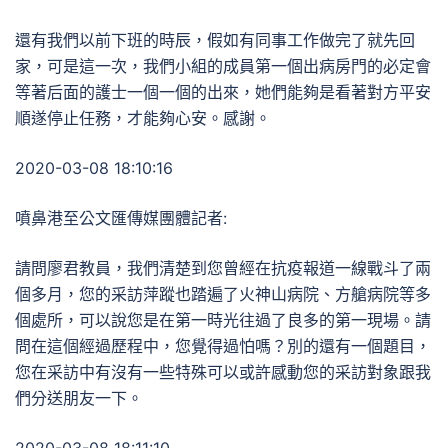
還有我們以前下班的時辰，假如有同事工作做完了就先回
家，可是這一次，我們小組的成員第一個出病房門的必定會
等著后面的護士一個一個的出來，她們能夠是看著對方平安
順遂停止任務，才能夠心安。感謝。
2020-03-08 18:10:16
噴鼻港至公文匯傳媒團體記者:
請問廖君教員，我們清楚到您曾經在抗疫報道一線戰斗了兩
個多月，您的采訪萍蹤也踏遍了火神山病院、方艙病院等多
個處所，可以說您是在第一時光往過了良多的第一現場。請
問在這個經過歷程中，您覺得過怕嗎？別的還有一個題目，
您在采訪中有沒有一些特殊可以或許感動您的采訪對象跟我
們分送朋友一下。