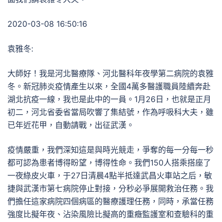
2020-03-08 16:50:16
袁雅冬:
大師好！我是河北醫療隊、河北醫科年夜學第二病院的袁雅
冬。新冠肺炎疫情產生以來，全國4萬多醫護職員陸續奔赴
湖北抗疫一線，我也是此中的一員。1月26日，也就是正月
初二，河北省委省當局吹響了集結號，作為呼吸科大夫，雖
已年近花甲，自動請戰，出征武漢。
疫情嚴重，我們深知這是與時光競走，爭奪的每一分每一秒
都可認為患者博得盼望，博得性命。我們150人搭乘搭座了
一夜綠皮火車，于27日清晨4點半抵達武昌火車站之后，敏
捷與武漢市第七病院停止對接，分秒必爭展開救治任務。我
們擔任這家病院四個病區的醫療護理任務，同時，承當任務
強度比擬年夜、沾染風險比擬高的重癥監護室和查驗科的重