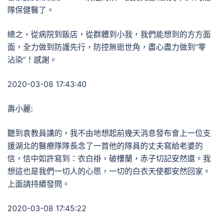
隊保健醫了。
總之，從病院到飯店，從群體到小我，我們能想到的方方面
面，全力做到防護先行，防控無逝世角，盡心盡力做到“零
沾染”！感謝。
2020-03-08 17:43:40
壽小麗:
聽到袁教員講的，我不由地想起前幾天消息發布會上一位支
援湖北的醫療隊隊長念了一首他的隊員的丈夫寫給老婆的
信，信中如許寫到：衣白褂，破樓蘭，赤子切記安然還。我
想這也是我們一切人的心愿，一切的白衣天使都安然回家。
上面請持續發問。
2020-03-08 17:45:22