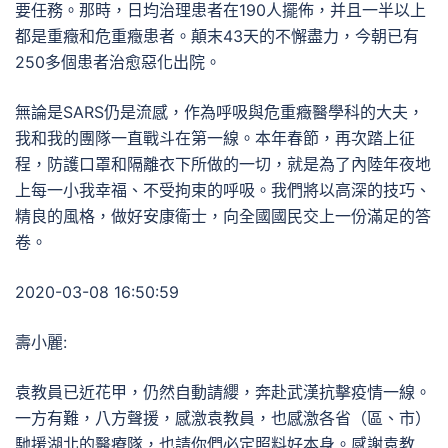
要任務。那時，日均治理患者在190人擺佈，并且一半以上
都是重癥和危重癥患者。顛末43天的不懈盡力，今朝已有
250多個患者治愈惡化出院。
無論是SARS仍是流感，作為呼吸與危重癥醫學科的大夫，
我和我的團隊一直戰斗在第一線。本年春節，再次踏上征
程，防護口罩和隔離衣下所做的一切，就是為了內陸年夜地
上每一小我幸福、不受拘束的呼吸。我們將以高深的技巧、
精良的風格，做好安康衛士，向全國國民交上一份滿足的答
卷。
2020-03-08 16:50:59
壽小麗:
袁教員已近花甲，仍然自動請纓，奔赴武漢抗擊疫情一線。
一方有難，八方聲援，感激袁教員，也感激各省（區、市）
馳援湖北的醫療隊，也請你們必定照料好本身。感謝袁教