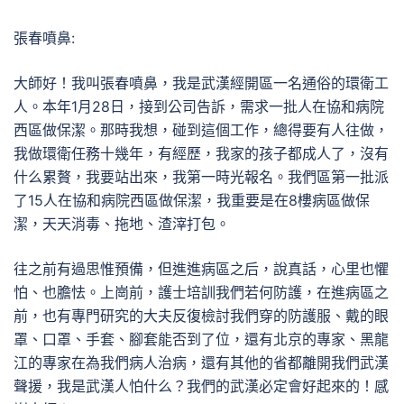
張春噴鼻:
大師好！我叫張春噴鼻，我是武漢經開區一名通俗的環衛工
人。本年1月28日，接到公司告訴，需求一批人在協和病院
西區做保潔。那時我想，碰到這個工作，總得要有人往做，
我做環衛任務十幾年，有經歷，我家的孩子都成人了，沒有
什么累贅，我要站出來，我第一時光報名。我們區第一批派
了15人在協和病院西區做保潔，我重要是在8樓病區做保
潔，天天消毒、拖地、渣滓打包。
往之前有過思惟預備，但進進病區之后，說真話，心里也懼
怕、也膽怯。上崗前，護士培訓我們若何防護，在進病區之
前，也有專門研究的大夫反復檢討我們穿的防護服、戴的眼
罩、口罩、手套、腳套能否到了位，還有北京的專家、黑龍
江的專家在為我們病人治病，還有其他的省都離開我們武漢
聲援，我是武漢人怕什么？我們的武漢必定會好起來的！感