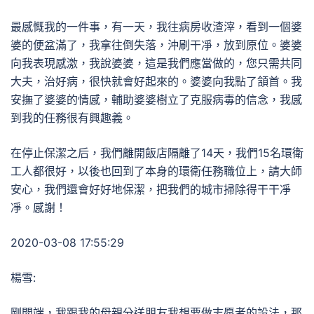
最感慨我的一件事，有一天，我往病房收渣滓，看到一個婆
婆的便盆滿了，我拿往倒失落，沖刷干凈，放到原位。婆婆
向我表現感激，我說婆婆，這是我們應當做的，您只需共同
大夫，治好病，很快就會好起來的。婆婆向我點了頷首。我
安撫了婆婆的情感，輔助婆婆樹立了克服病毒的信念，我感
到我的任務很有興趣義。
在停止保潔之后，我們離開飯店隔離了14天，我們15名環衛
工人都很好，以後也回到了本身的環衛任務職位上，請大師
安心，我們還會好好地保潔，把我們的城市掃除得干干凈
凈。感謝！
2020-03-08 17:55:29
楊雪:
剛開端，我跟我的母親分送朋友我想要做志愿者的設法，那