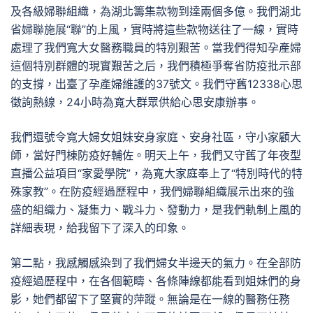
及各級婦聯組織，為湖北籌集款物到達兩個多億。我們湖北
省婦聯施展“聯”的上風，實時將這些款物送往了一線，實時
處理了我們寬大女醫務職員的特別艱苦。當我們得知孕產婦
這個特別群體的現實艱苦之后，我們積極爭奪省防疫批示部
的支撐，出臺了孕產婦維護的37號文。我們守舊12338心思
徵詢熱線，24小時為寬大群眾供給心思安康辦事。
我們還號令寬大婦女姐妹安身家庭、安身社區，守小家顧大
師，當好門棟防疫好輔佐。明天上午，我們又守舊了年夜型
直播公益項目“家愛學院”，為寬大家庭奉上了“特別時代的特
殊家教”。在防疫經過歷程中，我們婦聯組織展示出來的強
盛的組織力、凝集力、戰斗力、發動力，是我們軌制上風的
詳細表現，給我留下了深入的印象。
第二點，我感觸感染到了我們婦女半邊天的氣力。在全部防
疫經過歷程中，在各個範疇、各條陣線都能看到姐妹們的身
影，她們都留下了堅實的萍蹤。無論是在一線的醫務任務