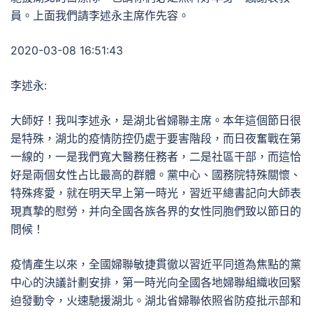
員。上面我們請李述永主席作先容。
2020-03-08 16:51:43
李述永:
大師好！我叫李述永，是湖北省婦聯主席。本年這個節日很
是特殊，湖北的疫情防控仍處于要害階段，而日夜奮戰在第
一線的，一是我們寬大醫務任務者，二是社區干部，而這恰
好是兩個女性占比最高的群體。黨中心、國務院特殊關懷、
特殊疼愛，就在明天早上第一時光，習近平總書記向大師表
現真摯的慰勞，并向全國各族各界的女性同胞們致以節日的
問候！
疫情產生以來，全國婦聯敏捷貫徹以習近平同道為焦點的黨
中心的決議計劃安排，第一時光向全國各地婦聯組織收回緊
迫發動令，火速馳援湖北。湖北省婦聯依照省防疫批示部和