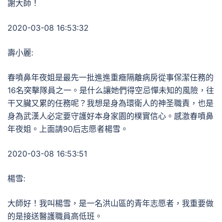
謝大師！
2020-03-08 16:53:32
壽小麗:
春噴鼻年夜姐是最先一批進進重癥隔離病房從事保潔任務的
16名突擊隊員之一。是什么讓她們得空忌憚未知的風險，往
干又臟又累的任務呢？我想是身為環衛人的神圣職責，也是
身為武漢人必定要守護好本身家園的樸實信心。感激春噴鼻
年夜姐。上面請90后志愿者楊雪。
2020-03-08 16:53:51
楊雪:
大師好！我叫楊雪，是一名洪山區的青年志愿者，我重要做
的是接送醫護職員高低班。