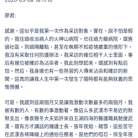
2020-03-08 18:11:10
廖君:
感謝，這似乎是我第一次作為采訪對象。實在，說不怕是假
的，我往過收治病人的火神山病院，也往過方艙病院，還進
過社區，到過隔離點，甚至在晚期不知疫情嚴重的情形下，
我沒有采取任何防護辦法，我采訪的幾位相干人士里面，事
后有幾位被確診為沾染者，我此刻想起來，還感到有點后
怕。然后，我身邊也有一些熟習的人傳來沾染和確診的新
聞，這真的讓我人生中第一次發生了隨時都有能夠就義的思
惟預備。
可是，我感到這兩個月又是讓我激動次數最多的兩個月，我
被有數的人、有數的事激動著。像這么多武漢市平易近的默
默支出，像袁雅冬大夫如許來自五湖四海的醫護職員馳援武
漢，還有方才講話的鐘護士長、張年夜姐、楊雪，這些苦守
在武漢各條陣線上的通俗任務者，是他們的啞忍、保全年夜