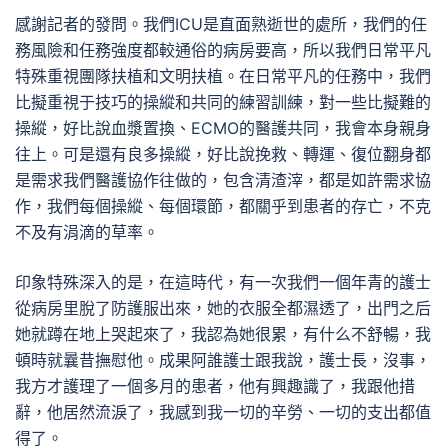
感謝記者的發問。我們ICU是直面熟逝世的處所，我們的任
務風險和任務強度都較通俗的病房要高，所以我們日常平凡
特殊重視團隊扶植和文明扶植。在日常平凡的任務中，我們
比擬重視于技巧的操縱和共同的練習訓練，對一些比擬難的
操縱，好比說血漿置換、ECMO的醫護共同，我會本身親身
往上。可是還有良多操縱，好比說挽救、轉運、復位翻身都
是需求我們醫護協作往做的，包含清渣滓，都是如許需求協
作，我們每個操縱、每個環節，都關乎到患者的存亡，不克
不及有涓滴的草率。
印象特殊深入的是，在這時代，有一次我們一個年青的護士
從病房里脫了防護服出來，她的衣服全都濕透了，出門之后
她就蹲在地上哭起來了，我認為她很累，有什么不舒暢，我
頓時就曩昔撫慰他。成果阿誰護士跟我說，護士長，沒事，
我方才護理了一個多月的患者，他有興趣識了，我跟他措
辭，他居然流淚了，我感到我一切的辛勞、一切的支出都值
得了。