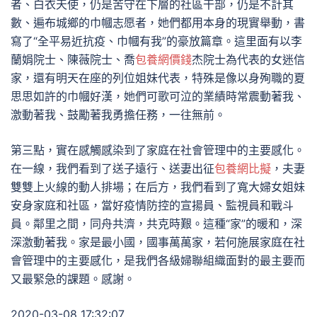
者、白衣天使，仍是苦守在下層的社區干部，仍是不計其
數、遍布城鄉的巾幗志愿者，她們都用本身的現實舉動，書
寫了“全平易近抗疫、巾幗有我”的豪放篇章。這里面有以李
蘭娟院士、陳薇院士、喬
包養網價錢
杰院士為代表的女迷信
家，還有明天在座的列位姐妹代表，特殊是像以身殉職的夏
思思如許的巾幗好漢，她們可歌可泣的業績時常震動著我、
激動著我、鼓勵著我勇擔任務，一往無前。
第三點，實在感觸感染到了家庭在社會管理中的主要感化。
在一線，我們看到了送子遠行、送妻出征
包養網比擬
，夫妻
雙雙上火線的動人排場；在后方，我們看到了寬大婦女姐妹
安身家庭和社區，當好疫情防控的宣揚員、監視員和戰斗
員。鄰里之間，同舟共濟，共克時艱。這種“家”的暖和，深
深激動著我。家是最小國，國事萬萬家，若何施展家庭在社
會管理中的主要感化，是我們各級婦聯組織面對的最主要而
又最緊急的課題。感謝。
2020-03-08 17:32:07