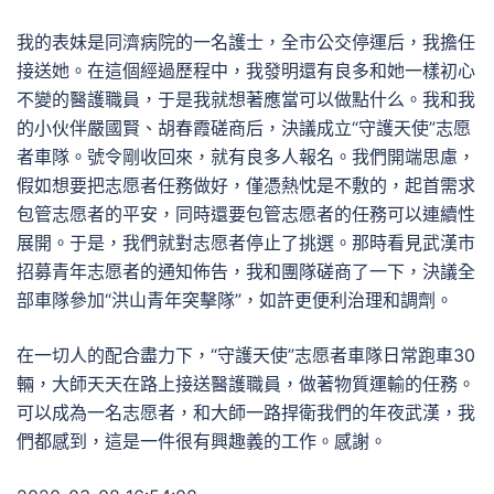
我的表妹是同濟病院的一名護士，全市公交停運后，我擔任
接送她。在這個經過歷程中，我發明還有良多和她一樣初心
不變的醫護職員，于是我就想著應當可以做點什么。我和我
的小伙伴嚴國賢、胡春霞磋商后，決議成立“守護天使”志愿
者車隊。號令剛收回來，就有良多人報名。我們開端思慮，
假如想要把志愿者任務做好，僅憑熱忱是不敷的，起首需求
包管志愿者的平安，同時還要包管志愿者的任務可以連續性
展開。于是，我們就對志愿者停止了挑選。那時看見武漢市
招募青年志愿者的通知佈告，我和團隊磋商了一下，決議全
部車隊參加“洪山青年突擊隊”，如許更便利治理和調劑。
在一切人的配合盡力下，“守護天使”志愿者車隊日常跑車30
輛，大師天天在路上接送醫護職員，做著物質運輸的任務。
可以成為一名志愿者，和大師一路捍衛我們的年夜武漢，我
們都感到，這是一件很有興趣義的工作。感謝。