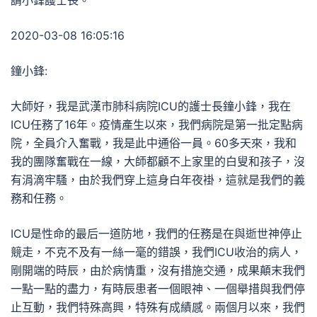
請小鋒護士長。
2020-03-08 16:05:16
鐘小鋒:
大師好，我是武漢市肺科病院ICU的護士長鐘小鋒，我在
ICU任務了16年。疫情產生以來，我們病院是第一批定點病
院，全員介入奮戰，我是此中通俗一員。60多天來，我和
我的團隊奮戰在一線，大師都顧不上家里的白叟和孩子，沒
有涓滴牢騷，由於我們穿上這身白年夜褂，這就是我們的義
務和任務。
ICU是性命的最后一道防地，我們的任務是在與逝世神停止
競走，不克不及有一絲一毫的錯誤，我們ICU收治的病人，
剛開端的時辰，由於病情重，沒有措施交通，成果顛末我們
一點一點的盡力，有時辰患者一個眼神、一個舉措與我們停
止互動，我們特殊高興，特殊有成績感。兩個月以來，我們