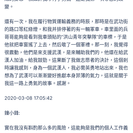
變。
還有一次，我在履行物質運輸義務的時辰，那時是在武功街
的路口等紅綠燈，和我并排停著的有一輛軍車，車里面的兵
哥哥能夠是看到我車頭貼的“洪山青年突擊隊”的車標，于是
他就把車窗搖了上去，然后敬了一個軍禮。那一刻，我覺得
很震動，他們是來支援武漢，是來輔助我們的，他還在給武
漢人加油，給我鼓勁。這果斷了我做志愿者的決計，這個剎
時讓我感到，身為一個武漢人，我必需英勇地站出來，我也
想為了武漢可以漸漸變好進獻本身菲薄的氣力，這就是關于
我這一路上勇氣的故事。感謝。
2020-03-08 17:05:42
鐘小鋒:
實在我沒有斟酌那么多的風險，這能夠是我們的個人工作義