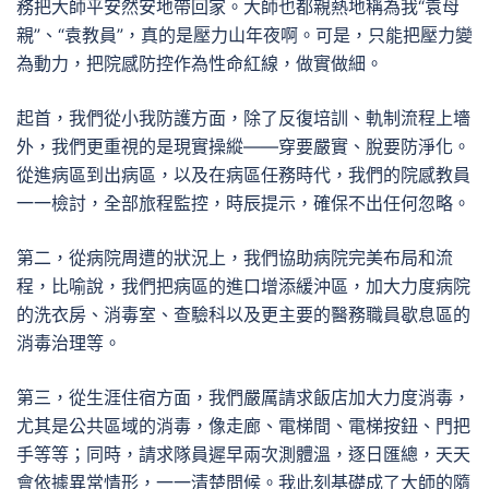
務把大師平安然安地帶回家。大師也都親熱地稱為我“袁母
親”、“袁教員”，真的是壓力山年夜啊。可是，只能把壓力變
為動力，把院感防控作為性命紅線，做實做細。
起首，我們從小我防護方面，除了反復培訓、軌制流程上墻
外，我們更重視的是現實操縱——穿要嚴實、脫要防淨化。
從進病區到出病區，以及在病區任務時代，我們的院感教員
一一檢討，全部旅程監控，時辰提示，確保不出任何忽略。
第二，從病院周遭的狀況上，我們協助病院完美布局和流
程，比喻說，我們把病區的進口增添緩沖區，加大力度病院
的洗衣房、消毒室、查驗科以及更主要的醫務職員歇息區的
消毒治理等。
第三，從生涯住宿方面，我們嚴厲請求飯店加大力度消毒，
尤其是公共區域的消毒，像走廊、電梯間、電梯按鈕、門把
手等等；同時，請求隊員遲早兩次測體溫，逐日匯總，天天
會依據異常情形，一一清楚問候。我此刻基礎成了大師的隨