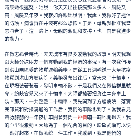
時辰她很遲疑，她說，你天天出往接觸那么多人，風險又
高，風險又年夜。我就如許跟她說明，我說，我做好了迷信
的防護，病毒實在并沒有那么恐怖。于是，母親就批准我當
志愿者了。這一路上，母親的激勵和支撐，也一向是我進步
的動力。
在做志愿者時代，天天城市有良多感動我的故事。明天我想
跟大師分送朋友一個震動到我的經過的事況。有一次我們接
到洪山團區委的物質運輸義務，是從工具湖輸送一大量抗疫
物質到洪山方艙病院。義務發布出往后，當天來了十輛車，
在現場裝著裝著，發明車輛不敷，于是我們又在微信群里號
令，紛歧會兒又來了十輛車。大師都搶著把貨往本身車上
裝。那天，一共整整二十輛車，我先開到了方艙病院，落實
完卸貨和對接溝通的工作后，我們的車隊也到了。當我看見
聲勢赫赫的一年夜排車開著雙閃一
包養
輛一輛地開過去，我
的心里很激動。大師為了一個配合的目的，盼望武漢可以快
一點好起來，在做著統一件工作。我感到，我是他們的一