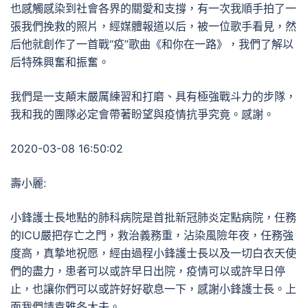
也感觸感染到社會各界的關愛和支撐，有一次我順手拍了一
張我們挽救的照片，經媒體報道以后，被一位歌手看見，然
后他就創作了一首戰“疫”歌曲《和你在一路》，我們了解以
后特殊興奮和振奮。
我們是一支顛末嚴厲練習和打磨、具有極強戰斗力的步隊，
我和我的團隊必定會帶著盼望與疫情抗爭究竟。感謝。
2020-03-08 16:50:02
壽小麗:
小鋒護士長地點的肺科病院是首批新冠肺炎定點病院，任務
的ICU嚴把存亡之門，救治義務重，沾染風險年夜，任務強
度高，真摯地祝愿，經由過程小鋒護士長以及一切白衣天使
們的盡力，患者可以或許早日出院，疫情可以或許早日停
止，也讓你們可以或許好好歇息一下，感謝小鋒護士長。上
面我們請袁雅冬大夫。