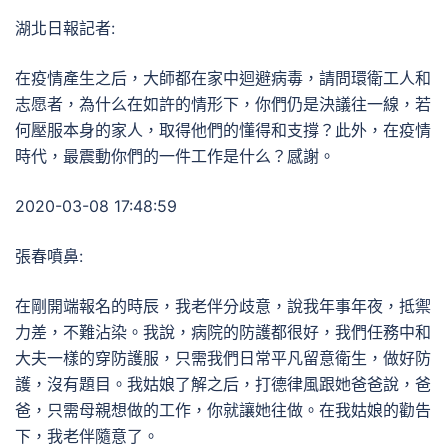
湖北日報記者:
在疫情產生之后，大師都在家中迴避病毒，請問環衛工人和
志愿者，為什么在如許的情形下，你們仍是決議往一線，若
何壓服本身的家人，取得他們的懂得和支撐？此外，在疫情
時代，最震動你們的一件工作是什么？感謝。
2020-03-08 17:48:59
張春噴鼻:
在剛開端報名的時辰，我老伴分歧意，說我年事年夜，抵禦
力差，不難沾染。我說，病院的防護都很好，我們任務中和
大夫一樣的穿防護服，只需我們日常平凡留意衛生，做好防
護，沒有題目。我姑娘了解之后，打德律風跟她爸爸說，爸
爸，只需母親想做的工作，你就讓她往做。在我姑娘的勸告
下，我老伴隨意了。