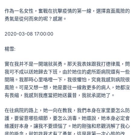
作為一名女性，奮戰在抗擊疫情的第一線，選擇直面風險的
勇氣是從何而來的呢？感謝。
2020-03-08 17:00:00
楊雪:
實在我并不是一開端就英勇。那天我表妹跟我打德律風，問
我可不成以送她歸去下班，由於她住的處所距病院還有一些
間隔。我那時心里咯噔一下，我很懼怕，究竟我感到病院很
風險。可是又想一想，她是要往一線救更多的病人，她都沒
有畏縮，我感到我應當把她送曩昔，我就承諾她了。
在往病院的路上，她一向在教我，我們本身在家里要怎么防
護，要留意哪些細節，要怎么消毒。她還說，她本身必定會
維護好本身，讓我不要煩惱了。她的剛強和悲觀消解了我心
底的掛念，就如許我才有了勇氣，這是我第一次心態的改