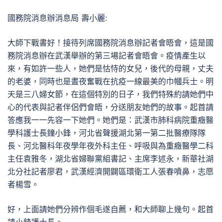
國務院消息辦消息局 壽小麗:
大師下戰書好！接待列席國務院消息辦記者會晤會，這是國
務院消息辦在武漢舉辦的第三場記者會晤會。疫情產生以
來，有如許一些人，她們是怙恃的女兒，後代的母親，丈夫
的老婆，同時也是晝夜奮戰在抗疫一線最美的巾幗兵士。明
天是三八婦女節，在這個特別的日子，我們特殊約請她們中
心的代表與記者伴侶們會晤，分送朋友她們的故事。起首請
答應我一一先容一下她們。她們是：武漢市肺科病院重癥醫
學科護士長鐘小鋒，河北省聲援湖北第一第二批醫療隊隊
長、河北醫科年夜學年夜外科主任、呼吸與為重癥醫學二科
主任袁雅冬，湖北省婦聯黨組書記、主席李述永，新華社湖
北分社記者廖君，武漢經濟開闢區環衛工人張春噴鼻，志愿
者楊雪。
好，上面請她們分辨作個毛遂自薦，和大師聊上幾句。起首