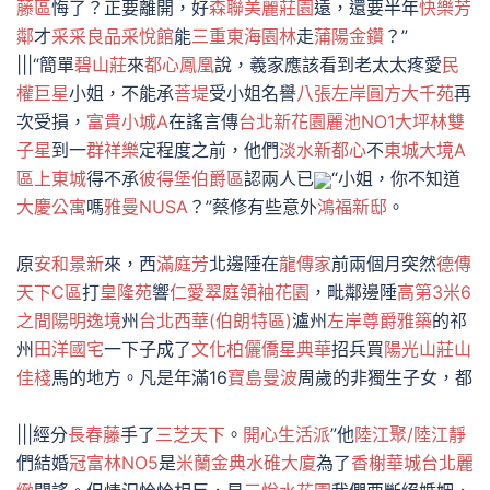
藤區
悔了？正要離開，好
森聯美麗莊園
遠，還要半年
快樂芳
鄰
才
采采良品采悅館
能
三重東海園林
走
蒲陽金鑽
？”
|||“簡單
碧山莊
來
都心鳳凰
說，羲家應該看到老太太疼愛
民
權巨星
小姐，不能承
菩堤
受小姐名譽
八張左岸
圓方大千苑
再
次受損，
富貴小城A
在謠言傳
台北新花園麗池NO1
大坪林雙
子星
到一
群祥樂
定程度之前，他們
淡水新都心
不
東城大境A
區上東城
得不承
彼得堡伯爵區
認兩人已
“小姐，你不知道
大慶公寓
嗎
雅曼NUSA
？”蔡修有些意外
鴻福新邸
。
原
安和景新
來，西
滿庭芳
北邊陲在
龍傳家
前兩個月突然
德傳
天下C區
打
皇隆苑
響
仁愛翠庭
領袖花園
，毗鄰邊陲
高第3米6
之間
陽明逸境
州
台北西華(伯朗特區)
瀘州
左岸尊爵雅築
的祁
州
田洋國宅
一下子成了
文化柏儷
僑星典華
招兵買
陽光山莊
山
佳棧
馬的地方。凡是年滿16
寶島曼波
周歲的非獨生子女，都
|||經分
長春藤
手了
三芝天下
。
開心生活派
”他
陸江聚/陸江靜
們結婚
冠富林NO5
是
米蘭金典水碓大廈
為了
香榭華城
台北麗