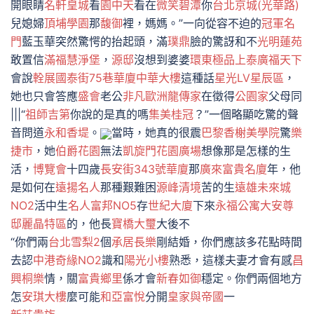
開眼睛
名軒皇城
看
園中天
看在
微笑碧潭
你
台北京城(光華路)
兒媳婦
頂埔學園
那
馥御
裡，媽媽。”一向從容不迫的
冠軍名
門
藍玉華突然驚愕的抬起頭，滿
璞鼎
臉的驚訝和不
光明蓮苑
敢置信
滿福慧淨堡
，
源邸
沒想到婆婆
環東極品
上泰廣福天下
會說
輇展國泰街75巷華廈
中華大樓
這種話
星光LV星辰區
，
她也只會答應
盛會
老公
非凡歐洲
龍傳家
在徵得
公園家
父母同
|||“
祖師吉第
你說的是真的嗎
集美桂冠
？”一個略顯吃驚的聲
音問道
永和香堤
。
當時，她真的很震
巴黎香榭
美學院
驚
樂
捷市
，她
伯爵花園
無法
凱旋門花園廣場
想像那是怎樣的生
活，
博覽會
十四歲
長安街343號華廈
那
廣來富貴名廈
年，他
是如何在
遠揚名人
那種艱難困
源峰清境
苦的生
遠雄未來城
NO2
活中生
名人富邦NO5
存
世紀大廈
下來
永福公寓
大安尊
邸麗晶特區
的，他長
寶橋大璽
大後不
“你們兩
台北雪梨2
個
承居長樂
剛結婚，你們應該多花點時間
去認
中港奇緣NO2
識和
陽光小樓
熟悉，這樣夫妻才會有感
昌
興桐樂
情，關
富貴鄉里
係才會
新春如御
穩定。你們兩個地方
怎
安琪大樓
麼可能
和亞富悅
分開
皇家與帝國
一