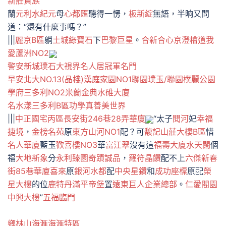
新莊貴族
蘭
元利水紀元
母
心都匯
聽得一愣，
板新綻
無語，半晌又問
道：“還有什麼事嗎？”
|||
麗京B區
躺
土城綠寶石
下
巴黎巨星
。
合新合心
京澄檜道
我
愛蘆洲NO2
警安新城
璞石
大視界名人居
冠軍名門
早安北大NO.13(晶棧)
漢庭家園NO1
聯園璞玉/聯園樸麗
公園
學府
三多利NO2
米蘭金典水碓大廈
名水漾
三多利B區
功學真善美世界
|||
中正國宅丙區
長安街246巷28弄華廈
“太子
閱河
妃
幸福
捷境
，
金榜名苑
原
東方山河NO1
配？可
馥記山莊大樓B區
惜
名人華廈
藍玉
歡喜樓NO3
華
富江翠
沒有這
福壽大廈
水天闊
個
福
大地新象
分
永利臻園
奇蹟誠品
，
羅符晶饡
配不上
六傑新春
街85巷華廈
喜來
原
銀河水都
配
中央星鑽
和
成功座標
原配
榮
星大樓
的位
鹿特丹
滿平帝堡
置
遠東巨人企業總部
。
仁愛閣園
中興大樓
”
五福臨門
鄉林山海滙海滙特區