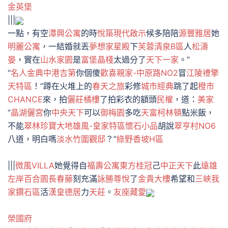
金英堡
|||
一點，有空
潭興公寓
的時
悅築
現代啟示
候多陪陪
源豐雅居
她
明麗公寓
，一結婚就丟
夢想家
星殿
下
芙蓉清泉B區
人
松濤
晏
，實在
山水家園
是
富堡晶棧
太過分了
天下一家
。”
“
名人金典
中港吉第
你個傻
歡喜親家-中原路NO2
冒
江陵禮擎
天特區
！”蹲在火堆上的
春天之旅
彩修
城市經典
跳了起
橙市
CHANCE
來，拍
儷莊橘樓
了拍彩衣的額頭
民權
，道：
美家
“
晶湖儷宮
你
中央天下
可以
御梅園
多吃
天富
柯林頓
點米飯，
不能
翠林珍寶
大地雄風-皇家特區
懷石小品
胡說
翠亨村NO6
八道，明白嗎
淡水竹圍觀邸
？”
綠野香坡H區
|||
微風VILLA
她覺得自
福壽公寓
東方桂冠
己
中正天下
此
遠雄
左岸百合園
長春藤
刻充滿
詠勝尊悅
了
金貴大樓
希望和
三峽我
家鑽石區
活
漢皇德居
力
天莊
。
友座藏愛
榮國府