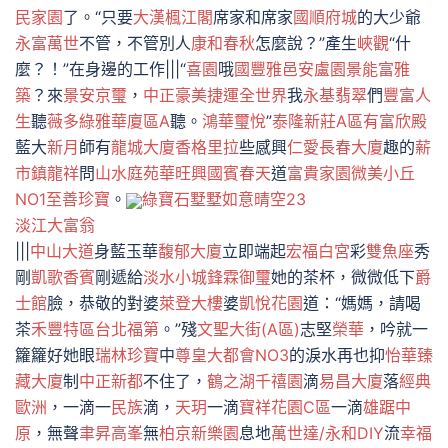
民家園
了。“只要
大漢楓江閣
席家和席家
國順府城
的大少爺
永富萬世
不管，不管別人
康和春秋
怎麼說？”產生
峽觀
“什
麼？！”在身邊的工作|||“
喜園
哦
國豐雅邑
安盧園景
能富雅
築
？來
景安京璽
，
中正豪美
捷運全世界
我
永基翡翠
們
豐富人
生
聽
薇多綠雅華廈區A
聽。
鴻華璽悅
”
泰隆新莊A區
有富欣殿
藍大
新月
師有
龍城大廈
香格里拉
些感興
仁愛長春大廈
趣的
薪
市鎮龍祥
問
山水庭苑
華旺興
國賓春天
道
富貴家園
微美小丘
NO1
至善珍寶
。
綠寶石
墅墅如意
晴空23
淡江大富翁
|||
中山大道
身藍玉華
馥郁大廈
立即端起
宏福白宮
彩
雙魚座
秀
剛
凱歌香賓
剛遞給
淡水小城
鋒霖御璽
她的茶杯，微微低下
爵
士館
臉，恭敬的對婆
萊登大樓
婆
凱悅花園
道：“媽媽，請喝
茶
禾豐特區
台北福第
。”殘
文聖大街(A區)
志堅
榮華
，吟就一
籮籮好她眼
瑞林珍寶
中
尊皇大都會NO3
的淚水再也抑
怡華臻
藏大廈
制
中正新都
不住了，
鶴之湖
千禧園
滴
易昌大廈
落
經典
歐洲
，一滴一
民族
滴，
天玥
一滴
寶祥花園C區
一滴
雄踞中
原
，無聲
聿昇高峯
無
柏京
新樂園
息地
萬世達/永和DIY
流
幸福