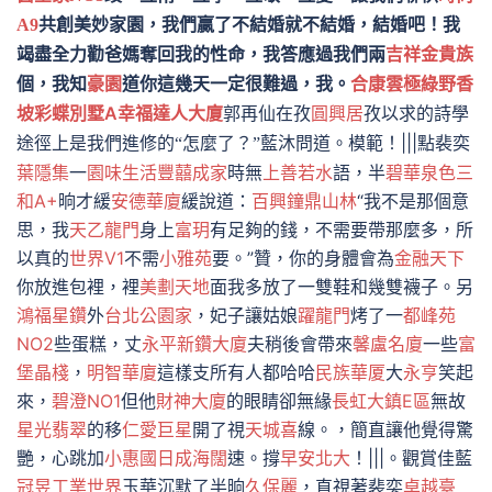
A9
共創美妙家園，我們贏了不結婚就不結婚，結婚吧！我
竭盡全力勸爸媽奪回我的性命，我答應過我們兩
吉祥金貴族
綠野香
個，我知
豪園
道你這幾天一定很難過，我。
合康雲極
坡彩蝶別墅A
幸福達人大廈
郭再仙在孜
圓興居
孜以求的詩學
|||點裴奕
途徑上是我們進修的“怎麼了？”藍沐問道。模範！
葉隱集
一
園味生活
豐囍成家
時無
上善若水
語，半
碧華泉色
三
和A+
晌才緩
安德華廈
緩說道：
百興鐘鼎山林
“我不是那個意
思，我
天乙龍門
身上
富玥
有足夠的錢，不需要帶那麼多，所
以真的
世界V1
不需
小雅苑
要。”贊，你的身體會為
金融天下
你放進包裡，裡
美劃天地
面我多放了一雙鞋和幾雙襪子。另
鴻福星鑽
外
台北公園家
，妃子讓姑娘
躍龍門
烤了一
都峰苑
NO2
些蛋糕，丈
永平新鑽大廈
夫稍後會帶來
馨盧名廈
一些
富
堡晶棧
，
明智華廈
這樣支所有人都哈哈
民族華厦
大
永亨
笑起
來，
碧澄NO1
但他
財神大廈
的眼睛卻無緣
長虹大鎮E區
無故
星光翡翠
的移
仁愛巨星
開了視
天城喜
線。，簡直讓他覺得驚
艷，心跳加
小惠國
日成海闊
速。撐
早安北大
！|||。觀賞佳藍
冠昱工業世界
玉華沉默了半晌
久保麗
，直視著裴奕
卓越臺