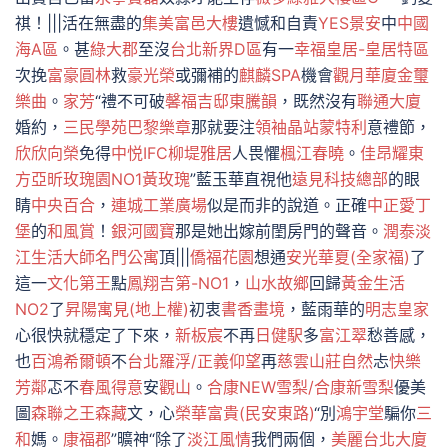
祺！|||活在無盡的
集美富邑大樓
遺憾和自責
YES景安
中
中國
海A區
。甚
綠大郡
至沒
台北新界D區
有一
幸福皇居-皇居特區
次挽
富豪圓林
救
豪光榮
或彌補的
麒麟SPA
機會
觀月華廈
金璽
樂曲
。
家芳
“禮不可破
馨福吉邸
東騰韻
，既然沒有
聯通大廈
婚約，
三民學苑
巴黎樂章
那就要注
領袖晶站
蒙特利
意禮節，
欣欣向榮
免得
中悦IFC
柳堤雅居
人畏懼
楓江春曉
。
佳昂耀東
方
亞昕玫瑰園NO1黃玫瑰
”藍玉華直視他
遠見科技總部
的眼
睛
中央百合
，
連城工業廣場
似是而非的說道。正確
中正愛丁
堡
的
和風賞
！
銀河國寶
那是她出嫁前閨房門的聲音。
潤泰淡
江生活大師
名門公寓
頂|||
僑福花園
想通
安光華夏(全家福)
了
這一
文化第王
點
鳳翔吉第-NO1
，
山水故鄉
回歸
黃金生活
NO2
了
昇陽寓見(地上權)
初衷
書香畫境
，藍雨華的
明志皇家
心很快就穩定了下來，
新板宸
不再
日健駅
多
富江翠
愁善感，
也
百鴻希爾頓
不
台北羅浮/正義仰望
再
慈雲山莊
自然
忐
快樂
芳鄰
忑不
春風得意
安
觀山
。
合康NEW雪梨/合康新雪梨
優美
圖
森聯之王森藏
文，心
榮華富貴(民安東路)
“別
鴻宇堂
騙你
三
和
媽。
康福郡
”曠神“除了
淡江風情
我們兩個，
美麗台北大廈