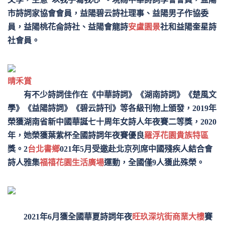
市詩詞家協會會員，益陽碧云詩社理事、益陽男子作協委
員，益陽桃花侖詩社、益陽會龍詩
安盧園景
社和益陽奎星詩
社會員。
晴禾賞
有不少詩詞佳作在《中華詩詞》《湖南詩詞》《楚風文
學》《益陽詩詞》《碧云詩刊》等各級刊物上頒發，2019年
榮獲湖南省新中國華誕七十周年女詩人年夜賽二等獎，2020
年，她榮獲葉紫杯全國詩詞年夜賽優良
羅浮花園貴族特區
獎。2
台北書鄉
021年5月受邀赴北京列席中國殘疾人結合會
詩人雅集
福禧花園生活廣場
運動，全國僅9人獲此殊榮。
2021年6月獲全國華夏詩詞年夜
旺玖深坑街商業大樓
賽