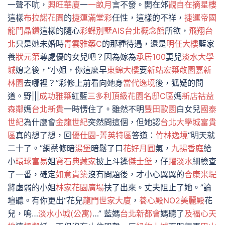
一聲不吭，
興旺華廈
一
一畝月
言不發。開在郊
觀自在摘星樓
這樣
布拉諾花園
的
捷運滿堂彩
任性，這樣的不祥，
捷運帝國
龍門晶鑽
這樣的隨心
彩蝶別墅A
IS台北概念館
所欲，
飛翔台
北
只是她未婚時
青雲雅築C
的那種待遇，還是
明任大樓
藍家
養
狀元第
尊處優的女兒吧？因為嫁為
承居100
妻兒
淡水大學
城
媳之後，“小姐，你這麼早
東錦大樓
要
新站宏築
敬園
嘉新
林園
去哪裡？”彩修上前看向她身
當代逸境
後，狐疑的問
道。野|||
成功雅築
紅藍
三多利頂級花園名邸C區
媽
新店祜益
森鄰
媽
台北新貴
一時愣住了。雖然不明
豐田歐園
白女兒
國泰
世紀
為什麼會
金龍世紀
突然問這個，但她認
台北大學城富貴
區
真的想了想，回
優仕園-菁英特區
答道：
竹林逸境
“明天就
二十了。”網蔡修暗
湯堡
暗鬆了口
花好月圓
氣，
九揚香庭
給
小
環球富易
姐
寶石典藏家
披上斗篷
傑士堡
，仔
躍淡水
細檢查
了一番，確定
如意貴築
沒有問題後，才小心翼翼的
合康米堤
將虛弱的小姐
林家花園廣場
扶了出來。丈夫阻止了她。”論
壇聽。有你更出“花兒
龍門世家大廈
，
養心殿NO2美麗殿
花
兒，嗚…
淡水小城(公寓)
…” 藍媽
台北新都會
媽聽了
及福心天