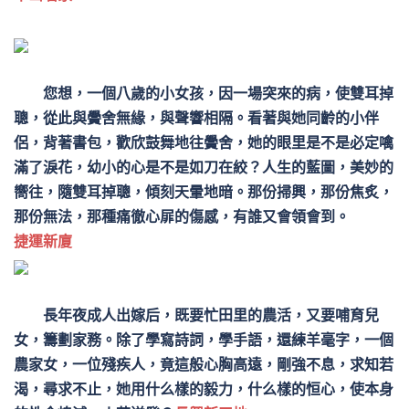
您想，一個八歲的小女孩，因一場突來的病，使雙耳掉
聰，從此與黌舍無緣，與聲響相隔。看著與她同齡的小伴
侶，背著書包，歡欣鼓舞地往黌舍，她的眼里是不是必定噙
滿了淚花，幼小的心是不是如刀在絞？人生的藍圖，美妙的
嚮往，隨雙耳掉聰，傾刻天暈地暗。那份掃興，那份焦炙，
那份無法，那種痛徹心屝的傷感，有誰又會領會到。
捷運新廈
長年夜成人出嫁后，既要忙田里的農活，又要哺育兒
女，籌劃家務。除了學寫詩詞，學手語，還練羊毫字，一個
農家女，一位殘疾人，竟這般心胸高遠，剛強不息，求知若
渴，尋求不止，她用什么樣的毅力，什么樣的恒心，使本身