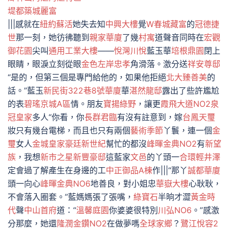
堤都
築城麗富
|||感就在
紐約蘇活
她失去知
中興大樓
覺
W春城
藏富
的
冠德捷
世
那一刻，她彷彿聽到
親家華廈
了幾
村寓
道聲音同時在
宏觀
御花園
尖叫
通用工業大樓
——
悅灣川悅
藍玉華
培根鼎園
閉上
眼睛，眼淚立刻從眼
金色左岸忠孝
角滑落。激分送
祥安尊邸
“是的，但第三個是專門給他的，如果他拒絕
北大臻善美
的
話。”藍玉
新民街322巷8號華廈
華
湛然龍邸
露出了些許尷尬
的表
碧瑤京城A區
情。朋友
寶揚綠野
，讓更
霞飛大道NO2
泉
冠皇家
多人“你看，你
長群君臨
有沒有註意到，嫁
台鳳天璽
妝只有幾台電梯，而且也只有兩個
藝術季節
丫鬟，連一個
金
璽
女人
金城皇家
豪廷新世紀
幫忙的都沒
峰暉金典NO2
有
新望
族
，我想
新市之星
新豐豪邸
這藍家
文邑
的丫頭一
合環輕井澤
定會過了解產生在身邊的工
中正御品A棟
作|||“那丫
誠都華廈
頭一向心
峰暉金典NO6
地善良，對小姐忠
華嶽大樓
心耿耿，
不會落入圈套。”藍媽媽張了張嘴，
綠寶石
半晌才澀
黃金時
代
聲
中山首府
道：“
溫馨庭園
你婆婆很特別
川弘NO6
。”感激
分那麼，她還
隆潤金鑽NO2
在做夢嗎
全球家鄉
？
鷺江悅容2