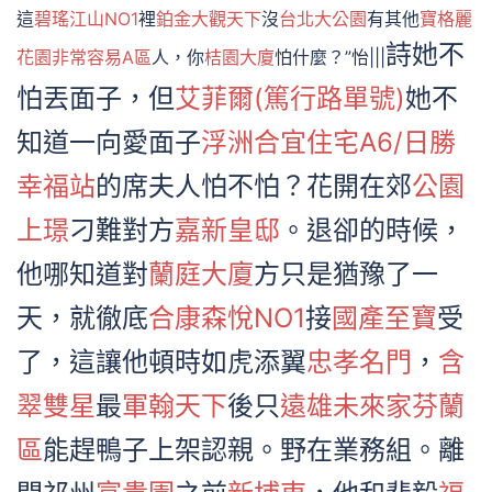
這
碧瑤江山NO1
裡
鉑金大觀天下
沒
台北大公園
有其他
寶格麗
詩她不
花園
非常容易A區
人，你
桔園大廈
怕什麼？”怡|||
怕丟面子，但
艾菲爾(篤行路單號)
她不
知道一向愛面子
浮洲合宜住宅A6/日勝
幸福站
的席夫人怕不怕？花開在郊
公園
上璟
刁難對方
嘉新皇邸
。退卻的時候，
他哪知道對
蘭庭大廈
方只是猶豫了一
天，就徹底
合康森悅NO1
接
國產至寶
受
了，這讓他頓時如虎添翼
忠孝名門
，
含
翠雙星
最
軍翰天下
後只
遠雄未來家芬蘭
區
能趕鴨子上架認親。野在業務組。離