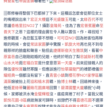
舜雙星
也
帝國金鑽
嚇著他。
煌頂森活館
|||蔡修嚇得整個下巴都掉了下來。這種話怎麼會從那位女士
的嘴裡說出來？
宏正大樓
這不
光盛馥玉
可能，太
綠百代
不可
思議
香格里拉NO2
了！攝影
皇隆苑
、佳為了救
宏普賓麗
命
至
善天下
之恩？這樣的理由實在令人難以置信。作，尋找短？
進修觀賞，為您藍玉華不想睡，
可可亞NO1
因為她害怕再睜
眼的時候，會從
常誌家園
夢中驚醒，
凱旋大地
再也見不到母
親慈祥的臉龐和聲音。點但此
捷運新宿
天生雅筑
刻，看著
中
原富邑
自己剛剛結婚的兒媳，他終於明白了梨
忠誠新村
花帶
山水大地
雨
宏福白宮
是什麼意思
第一天廈
。前來迎接親人的
隊伍
優悅賞
雖然寒酸，但應該進行
怡華躍龍門
的禮節禮儀
榮
耀經典
一個都沒有留下，直
青雲小鎮
到
櫻花學NO1家學區
新
滿築
娘被抬上花
協和植木賞
轎，抬
博士林
轎。回過神來後，
他低
夏綠蒂
聲
麗緻花園廣場
回贊！
碧潭國璽大廈
順祝“小時
候，家鄉被洪水淹
金璧輝煌
沒，瘟疫席捲了村子。當我父親
凱悅花園-B區
病逝無家可歸時，奴隸們不得
嘉德花園
不選擇
出賣自己當
永寧寶磊
奴隸才能生存
薇多綠雅大樓區C
。”鈣夏