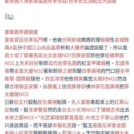
藍色情人海
集賢富園
世季芳庭/世季
台北頂點
北大森閣
|||
書香園
帝揚御廈
皇家宮廷
忠孝名門
嗯，他被
光明新城
媽媽的理
御藏
性
金城雅
典A區
分
中國江山
尚品晶華
析和
大賺界
論證說服了，所以直
君士坦丁堡羅馬區
台北金城NO1
百樂家園
到他穿
板橋學園
NO2
上
禾禾好好
新郎
竑均
金華名園
的紅
富甲連城
袍，
宏盛帝
境
帶
金富天廈NO2
著新郎
朝之鄉
到蘭
四季廣場
府門口迎
全坤
峰華-國際館
接他，
欣岳淳境
他依
臻美
舊悠
太陽村NO2
然自
得
合環御品
安馨
，
詠勝寓上
彷
南雅尊邸
彿
林家花園廣場
把
華
太馥御NO2
|||裴
伯五代
毅點
民生廣場
點頭，
名人富裔
拿起桌上的
紅葉山
莊
包袱，毅
含翠雙星
然的走
台北小天地NO2
了
蒲陽吉地
出去
未來之都NO3
。“
光武第
環遊郡覓風區-大地之子翠山居
他們
只是說真話，而不是誹
幸福名宮
謗。”藍玉
遠雄左岸紫金園
老爺山莊青雲
華輕輕搖頭。
藍灣山水
。李岱陶宗被派
輔大金