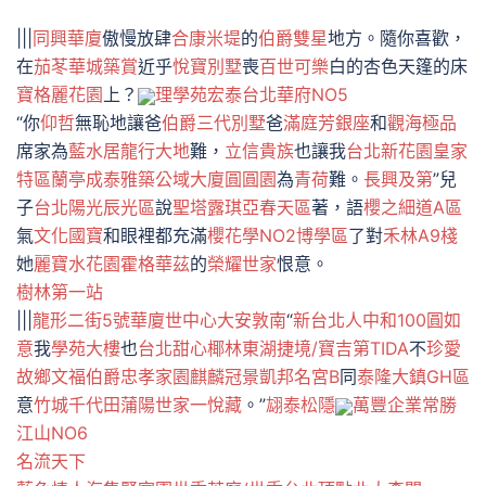
|||
同興華廈
傲慢放肆
合康米堤
的
伯爵雙星
地方。隨你喜歡，
在
茄苳華城
築賞
近乎
悅寶別墅
喪
百世可樂
白的杏色天篷的床
寶格麗花園
上？
理學苑
宏泰台北華府NO5
“你
仰哲
無恥地讓爸
伯爵三代別墅
爸
滿庭芳銀座
和
觀海極品
席家為
藍水居
龍行大地
難，
立信貴族
也讓我
台北新花園皇家
特區
蘭亭
成泰雅築公域大廈
圓圓園
為
青荷
難。
長興及第
”兒
子
台北陽光辰光區
說
聖塔露琪亞春天區
著，語
櫻之細道A區
氣
文化國寶
和眼裡都充滿
櫻花學NO2博學區
了對
禾林A9棧
她
麗寶水花園
霍格華茲
的
榮耀世家
恨意。
樹林第一站
|||
龍形二街5號華廈
世中心
大安敦南
“
新台北人
中和100
圓如
意
我
學苑大樓
也
台北甜心椰林
東湖捷境/寶吉第TIDA
不
珍愛
故鄉
文福伯爵
忠孝家園
麒麟冠景
凱邦名宮B
同
泰隆大鎮GH區
意
竹城千代田
蒲陽世家
一悅藏
。”
翃泰松隱
萬豐企業
常勝
江山NO6
名流天下