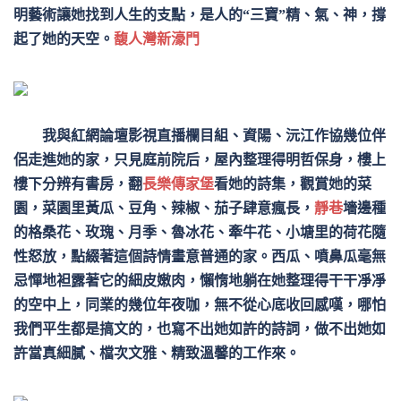
明藝術讓她找到人生的支點，是人的“三寶”精、氣、神，撐
馥人灣新濠門
起了她的天空。
我與紅網論壇影視直播欄目組、資陽、沅江作協幾位伴
侶走進她的家，只見庭前院后，屋內整理得明哲保身，樓上
樓下分辨有書房，翻
長樂傳家堡
看她的詩集，觀賞她的菜
園，菜園里黃瓜、豆角、辣椒、茄子肆意瘋長，
靜巷
墻邊種
的格桑花、玫瑰、月季、魯冰花、牽牛花、小塘里的荷花隨
性怒放，點綴著這個詩情畫意普通的家。西瓜、噴鼻瓜毫無
忌憚地袒露著它的細皮嫩肉，懶惰地躺在她整理得干干凈凈
的空中上，同業的幾位年夜咖，無不從心底收回感嘆，哪怕
我們平生都是搞文的，也寫不出她如許的詩詞，做不出她如
許當真細膩、檔次文雅、精致溫馨的工作來。