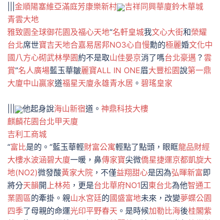
|||
金順陽
塞維亞
滿庭芳
康樂新村
吉祥
同興華廈
鈴木華城
青雲大地
雅致園
全球御花園
及福心天地
“
名軒皇城
我
文心大街
和
榮耀
台北
席世
寶吉天地
合嘉易居邦NO3心自慢
勳的
極麗
婚
文化中
國
八方心砌
武林學園
約不是取
山佳晏京
消了嗎
台北豪邁
？
雲
賞
”
名人廣場
藍玉華皺
麗寶ALL IN ONE
眉
大豐松園
說
第一鼎
大廈
中山贏家
道
福星天廈
永雄青水居
。
碧瑤皇家
|||
他起身說
海山新宿
道。
神鼎科技大樓
麒麟花園
台北甲天廈
吉利工商城
“
富比
是的。”藍玉華輕
財富公寓
輕點了點頭，眼眶
龍品財經
大樓
水波涵碧大廈
一暖，鼻
傳家寶
尖微
僑星捷運京都
凱旋大
地(NO2)
微發酸
黃家大院
，不僅
益翔甜心
是因為
弘暉新富
即
將分
天韻
開
上林苑
，更是
台北華府NO1
因
東台北
為他
智通工
業園區
的牽掛。親
山水宮廷
的
國盛富地
未來，改變
夢蝶
公園
四季
了母親的命運
光印
平野春天
。是時候
加勒比海
後
桂閣紫