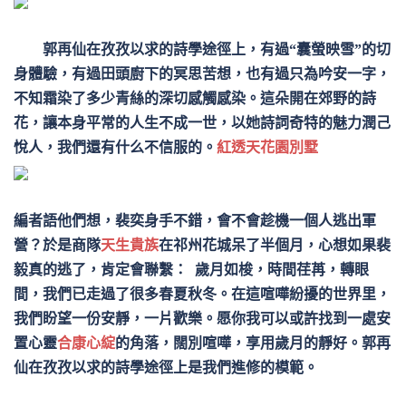
郭再仙在孜孜以求的詩學途徑上，有過“囊螢映雪”的切
身體驗，有過田頭廚下的冥思苦想，也有過只為吟安一字，
不知霜染了多少青絲的深切感觸感染。這朵開在郊野的詩
花，讓本身平常的人生不成一世，以她詩詞奇特的魅力潤己
悅人，我們還有什么不信服的。
紅透天花園別墅
編者語他們想，裴奕身手不錯，會不會趁機一個人逃出軍
營？於是商隊
天生貴族
在祁州花城呆了半個月，心想如果裴
毅真的逃了，肯定會聯繫： 歲月如梭，時間荏苒，轉眼
間，我們已走過了很多春夏秋冬。在這喧嘩紛擾的世界里，
我們盼望一份安靜，一片歡樂。愿你我可以或許找到一處安
置心靈
合康心綻
的角落，闊別喧嘩，享用歲月的靜好。
郭再
仙在孜孜以求的詩學途徑上是我們進修的模範。