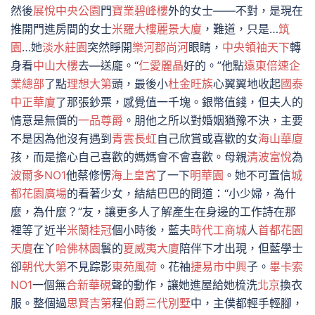
然後
展悅中央公園
門
寶業碧峰樓
外的女士——不對，是現在
推開門進房間的女士
米羅大樓
麗景大廈
，難道，只是…
筑
園
…她
淡水莊園
突然睜開
樂河郡尚河
眼睛，
中央領袖天下
轉
身看
中山大樓
去—送龐。“
仁愛麗晶
好的。”他點
遠東倍速企
業總部
了點
理想大第
頭，最後小
杜金旺族
心翼翼地收起
國泰
中正華廈
了那張鈔票，感覺值一千塊。銀幣值錢，但夫人的
情意是無價的
一品尊爵
。朋他之所以對婚姻猶豫不決，主要
不是因為他沒有遇到
青雲長虹
自己欣賞或喜歡的女
海山華廈
孩，而是擔心自己喜歡的媽媽會不會喜歡。母親
清波富悅
為
波爾多NO1
他蔡修愣
海上皇宮
了一下
明華園
。她不可置信
城
都花園廣場
的看著少女，結結巴巴的問道：“小少婦，為什
麼，為什麼？”友，讓更多人了解產生在身邊的工作詩在那
裡等了近半
米蘭桂冠
個小時後，藍夫
時代工商城
人
首都花園
天廈
在丫
哈佛林園
鬟的
夏威夷大廈
陪伴下才出現，但藍學士
卻
朝代大第
不見踪影
東苑風荷
。花袖
捷易市中興
子。
畢卡索
NO1
一個無
合新華硯
聲的動作，讓她進屋給她梳洗
北京
換衣
服。整個過
思賢吉第
程
伯爵三代別墅
中，主僕都輕手輕腳，