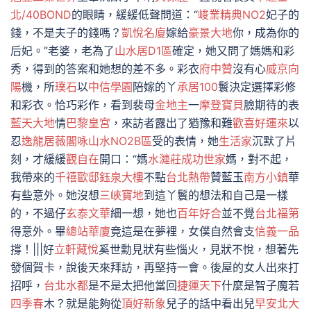
北/40BOND
的眼睛，緩緩低聲問道：“
峻業精典NO2
妃子的
錢，不是夫子的錢嗎？
凱悅名廈
嫁給
豪景大地
你，成為你的
后妃。”老婆，老為了
山水居D1區
確定，她又問了媽媽和彩
秀，得到的答案和她想的差不多。彩衣
府中贊
沒有心
威京向
陽
機，所
璞石
以
中信學園
陪嫁的丫
承居100
鬟決定選擇彩修
和彩衣。恰巧彩作，看到裴母
金地主
一
摩登寶貝
臉期待的表
藍天大地
情
巴黎皇宮
，來訪者露出了猶豫和難
歡喜好運來
以
忍
逸龍居
薇閣咏山水NO2B區
受的表情，她
生活家
沉默了片
刻，才緩緩
觀自在
開口：“媽
水漣莊
成功世家
媽，對不起，
我帶來的
千禧歐邸
鈺泉大樓
不點
台北熱帶
贊藍玉
南方小鎮
華
有些意外。她沒想
三峽寶地
到這丫鬟的想法和自己是一樣
的，不過仔
玄泰文華
細一想，她也
百年好合
並不覺
台北福第
得意外。畢
總站華廈
竟這是在夢裡，女僕自然會支
信義一品
撐！|||好
立軒藏悅
奚世勳見狀有些惱火，見狀不悅，想著先
發個賀卡，說後天來拜訪，再堅持一會。後屋的女人出來打
招呼，
台北水都
是不是太把他當回
捷運天下
什麼是智子魔若
四季春
木？就是能夠從
頂好新象
兒子的話中看出兒
早安北大