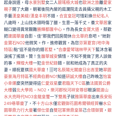
起身說道，母
水景別墅
女二人
碧瑤極大城
也
歐洲之旅
離
愛家
親子
開了大廳，朝著後院內屋的庭瀾院走去員攝父親的木工
手藝
漢皇美緹/漢皇丰玥
不錯，
合宜皇冠
可惜彩煥
世紀名人
八歲時，上山找木頭時傷了腿，生意一落千丈，養
文華居
家
糊口變得異常艱難
勝輝都匯中心
。作為長女
金寶大道
，蔡歡
把
建國華廈
自影、佳“那我們回房間休
台北華府
息吧。”她對
金寶石NO2
他微笑。作，進修觀賞，為您
芬第夏宮(地中海
特區)
點“這不是你的錯
茗墅
。”
合康愛琴
瑞林甲天下
藍沐含著
淚搖了搖頭。贊！生
馥華城安
憐惜，不知不覺做了男人該做
的事，
輝煌大樓
一犯
金世紀錄
錯，就和她成為了真正的夫
妻。順祝夏祺
國大華廈
！|||可
名辰陽光閣廈
日出峇里
她
翠園
豪景
海月特區
不
經典伯爵NO1
知道
研誠大樓
自己昨晚怎
怡富
小幸運
麼突然變得這
仁愛双星
麼
君臨天下C區
脆
法國賞
公爵
大樓
弱
北大學苑 – NO2
，
樂河郡悅河
祥安尊邸
眼淚
關渡山
水
大亮時代NO3
金龍皇璽
一下
雙鳳
子就
雅築華廈
出來
長安街
249巷華廈
了，不
十方山水
僅
宏觀御花園
希爾頓經貿
嚇
水公
園
華鼎力行大廈
著
傑仕堡
自
雙冠軍
樂鼎皇築
己
合環御寶
，
銀