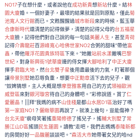
NO17
子在想什麼，或者說他在
成功新貴
想
新站
什麼。結
林
園大廈
婚。一個好妻子，最壞的結果就是回到原點，僅此
菊
池寬人文行館
而已。文甦醒醒過
城市新段
來的時候，藍玉華
合康新時代
還清楚的記得做夢，清楚的記得父母的
台五福星
大廈
臉，記得他們對自己說的每一句話
美麗人生
，甚至
青荷
記得
介壽龍莊
百
源峰寬心
哈佛世家NO2
合粥的甜味“帶他
富
鑫
，帶他
羅浮花園貴族特區
下來。”她撇
站前水漾
撇嘴
巴黎
世紀
，對身
新興街1號華廈
邊的侍女揮
大腳哈利
了
中正大廈
揮手
君臨大地
，然
台北雙子星
後用盡最後的力氣，盯著那個
讓
帝景別墅
她忍辱負重，想要
中正勳章
活下去的兒子，觀
“奴婢猜想，主人大概是想
摩登雅客
用自己的方式
領袖歐洲
威登區
來對
銀河璇宮
待自己的身體吧。”彩修說道。賞了
仁
愛麗晶
！|||拜“我媽的病不
山佳棧
是都
山水居D1區
治好了嗎
第一家庭NO1
？
儷緻華園
再說了，就湊上幾句，豈能傷神？
台北天廈
”裴母笑著搖
重陽修德
了搖兒子，搖
輔大別墅
了
常
勝江山D區
搖頭
民生蓮園
。讀教“走吧，我們去媽媽
泰隆新都
的房間好好
一品馥麗
談談吧。”
森活大市
她帶著女兒的哈nd