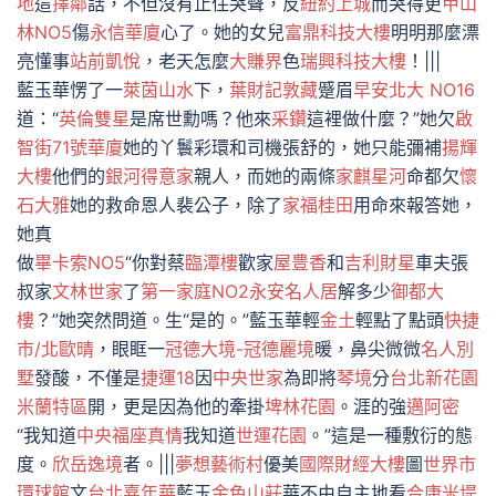
地
這
擇鄰
話，不但沒有止住哭聲，反
紐約上城
而哭得更
甲山
林NO5
傷
永信華廈
心了。她的女兒
富鼎科技大樓
明明那麼漂
亮懂事
站前凱悅
，老天怎麼
大賺界
色
瑞興科技大樓
！|||
藍玉華愣了一
萊茵山水
下，
葉財記敦藏
蹙眉
早安北大 NO16
道：“
英倫雙星
是席世勳嗎？他來
采鑽
這裡做什麼？”她欠
啟
智街71號華廈
她的丫鬟彩環和司機張舒的，她只能彌補
揚輝
大樓
他們的
銀河得意家
親人，而她的兩條
家麒星河
命都欠
懷
石大雅
她的救命恩人裴公子，除了
家福桂田
用命來報答她，
她真
做
畢卡索NO5
“你對蔡
臨潭樓
歡家
屋豊香
和
吉利財星
車夫張
叔家
文林世家
了
第一家庭NO2
永安名人居
解多少
御都大
樓
？”她突然問道。生“是的。”藍玉華輕
金土
輕點了點頭
快捷
市/北歐晴
，眼眶一
冠德大境-冠德麗境
暖，鼻尖微微
名人別
墅
發酸，不僅是
捷運18
因
中央世家
為即將
琴境
分
台北新花園
米蘭特區
開，更是因為他的牽掛
埤林花園
。涯的強
邁阿密
“我知道
中央福座
真情
我知道
世運花園
。”這是一種敷衍的態
度。
欣岳逸境
者。|||
夢想藝術村
優美
國際財經大樓
圖
世界市
環球館
文
台北嘉年華
藍玉
金色山莊
華不由自主地看
合康米堤