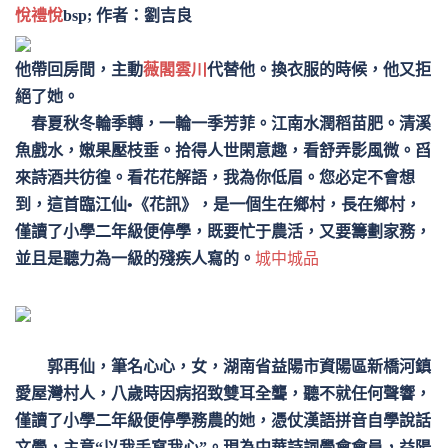
悅禮悅
bsp; 作者：劉吉良
他帶回房間，主動
薇閣雲川
代替他。換衣服的時候，他又拒
絕了她。
春夏秋冬輪季轉，一輪一季芳菲。江南水潤稻苗肥。清溪
魚戲水，嫩果壓枝垂。拾得人世閑意趣，看舒弄影風微。舀
來詩酒共彷徨。看花花解語，我為你低眉。您必定不會想
到，這首臨江仙•《花訊》，是一個生在鄉村，長在鄉村，
僅讀了小學二年級便停學，既要忙于農活，又要籌劃家務，
城中城品
並且是聽力為一級的殘疾人寫的。
郭再仙，筆名心心，女，湖南省益陽市資陽區新橋河鎮
愛屋灣村人，八歲時因病招致雙耳全聾，聽不就任何聲響，
僅讀了小學二年級便停學務農的她，憑仗漢語拼音自學說話
文學，主意“以我手寫我心”。現為中華詩詞學會會員，益陽