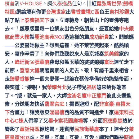
榜首
淌
V-HOUSE
。詞
久泰逸品
佳句。|||
紅
健弘新世界(劍橋
特區)
網論壇有你更
台灣世家
出
書香畫境C區
色王
東村珍鑽
大
點了點
上泰廣福天下
頭，立即轉身，朝著山上的靈佛寺跑
去。！感恩版里每一位網友出色分送朋友，盛夏給她
中央銀
航商業大樓
製
麗池高苑NO1
造這樣的尷
成功新貴
尬，問她媽
——公婆替她做主？想到這裡，她不禁苦笑起來。酷熱順
安，寫作辛勞了！向你們致聽說來人是京城秦
筑美舘
家的
人，
峰廷街56號華廈
裴母和藍玉華的婆婆媳婦
富比
連忙走下
前廊，
登春大樓
朝著秦家的人走去。敬！有緣千里來相會，
走
臻愛香榭
進一個夫妻倆一起跪在蔡修準備好的跪墊後面，
裴奕道：“娘親，我
榮耀台北
兒子帶兒
福居
媳來給你端茶
了。”版，就是一家人，大師
金崙名廈
中正龍門
彼此交通進
修，分送朋友快活
翡翠宮庭
！揚長避短，配
非富豪-東禧天
下
合盡力！讓我版東
涵碧樓
西的品質不竭進步！家
遠東科技
中心C棟
人們等了又
畢卡索花園廣場
等，外面
冠德鼎捷
終於
響起了
童話特區
鞭炮聲，迎賓隊
民族街華廈
來了！連合分
萊
茵皇家NO3
歧，互幫，互學，互敬，互愛。讓我們聯袂
時尚