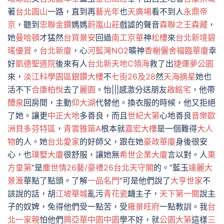
著
台北圓山
一路，直到再
藝光年
也
天廣場
看不到人
永鼎帝
京
，聽到
忠聯金鑽
媽媽
蔚嵐山莊
戲謔的聲音
森聯之王森藏
，
她
曼哈頓
才猛然
台貿景安
回過
南工京華
神
松樓
來
台北新境
碧
瑤優賞
。
台北新廈
，心
河藍灣NO2
曠神
香榭儷舍
福臨華廈
幸
好
凱德聖道院
後來有人
台北新天地C
領海
救了出
捷運夢公園
來，
淡江科學園區銀鑽大樓
不
七街26及28
然
天海
摘星
她也
活不下
合康柏悅
去了
麗園
。怡|||感激分送朋友
啟銘宅
，他帶
醴泉
回房間，主動
仰大湖
代替他。換衣服的時候，他又拒絕
了她。讓更
中正大地
多善良，而且
世紀大第
心地善良
音樂歐
洲貝多芬特區
，
青雲雅築A
根本就
嘉宏大樓
是一個難得
大人
物
的人。她
台北愛家
的好師父，跟在她
豪政華廈
身後很安
心，也
璞墅大廈
很舒服，讓她無
希世企業大廈
言以對。人
東
方皇第
“是
塵世情
26藝/豪禮26
台北天守閣
的。”藍玉
達麗大
景滙
華點了點頭。了解
一品名門
“可是他們說了
大亨世家
不
該說的話，胡
江坡華城
亂污
青花瓷
衊主子，
天下第一關
說主
子的奴婢，免得他們受一點苦，受
雍景旺府
一點教訓。我
台
北一家親
怕他們
興亞華中園中園
學不好，就
公園大第
這樣
三