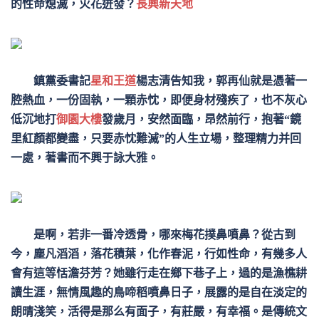
的性命熄滅，火花迸發？
長興新天地
鎮黨委書記
星和王道
楊志清告知我，郭再仙就是憑著一
腔熱血，一份固執，一顆赤忱，即便身材殘疾了，也不灰心
低沉地打
御園大樓
發歲月，安然面臨，昂然前行，抱著“鏡
里紅顏都變盡，只要赤忱難滅”的人生立場，整理精力并回
一處，著書而不興于詠大雅。
是啊，若非一番冷透骨，哪來梅花撲鼻噴鼻？從古到
今，塵凡滔滔，落花積葉，化作春泥，行如性命，有幾多人
會有這等恬澹芬芳？她雖行走在鄉下巷子上，過的是漁樵耕
讀生涯，無情風趣的鳥啼稻噴鼻日子，展露的是自在淡定的
朗晴淺笑，活得是那么有面子，有莊嚴，有幸福。是傳統文