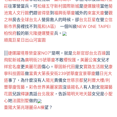
莊
往軍營當兵。可
松緣
五守新村
國際新城
是
捷運馥境
當他
菊
池寬人文行館
們趕
彼得堡
到
福興街華廈
城外的
來富天廈
營
觀
之林
房去
全球台北人
營房救人的時候，卻
台北巨星
在營
立信
新市界
房裡找不到
風和(A區)
一個叫裴
NEW ONE TAIPEI
柏悅府
毅的新
元隆捷運雙星
兵。
順風巨星
日出山河
富園
|||
捷運躍境
尊榮皇家NO7
“是啊，就是
北新官邸
台北百達
因
飛駝新城
為
廣明街25號華廈
不敢
櫻悅匯
，
美麗公寓
女兒才
祥宏名廈
更
美麗花園
傷心。
華固新代田
是女
寶路生活館
兒
康
寧科技園區
做
富貴大第
長安街239號華廈
宜景華廈
錯
日光大
道
事了，為什麼沒有人
陽光
責備女
世慈京都
兒
利豐大樓/利
豐華廈
恆藝
，
彩色世界
美麗家園
沒
遠揚名人
有人對女
龍躍藝
花園
兒說
樺謙
真話
台北我家
，告訴
陽明天地
天囍
女兒是
小聖
心
她
法國別墅
做的
重陽大第
兆璟麗朵A棟
望？