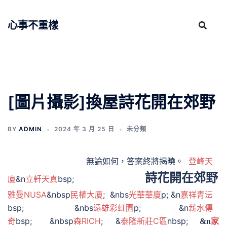
跳
至
心事不重樣
主
要
內
容
[圖片攝影]換屋詩花開在郊野
BY
ADMIN
2024 年 3 月 25 日
未分類
無論如何，答案終將揭曉。
登峰天
詩花開在郊野
廈
&n
立軒天真
bsp;
雅曼NUSA
&nbsp
民權大廈
; &nbs
光華華廈
p; &n
嘉祥青沄
bsp; &nbs
遠雄彩虹園
p; &n
薪水傳
奇
bsp; &nbsp
森RICH
; &
泰隆新莊C區
nbsp;
&n
家