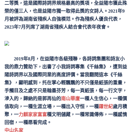
二等獎，這是國際詩詞界規格最高的獎項，全益陽市獲此殊
榮的僅三人，也是益陽市獨一取得此獎的女詩人。2021年9
月被評為湖南省殘疾人自強模范。作為殘疾人優良代表，
2023年7月列席了湖南省殘疾人結合會代表年夜會。
2019年8月，在益陽市各級殘聯，各詩詞集團和詩友小
我的鼎力贊助下，出書了小我詩詞專集《千絲集》，遭到益
陽詩詞界以及國際同業的高度評價。當我翻閱這本《千絲
集》，顯明感到，托在掌心輕飄飄的不只僅是紙張的重量，
手觸目及之處不只是翰墨芬芳，每一頁紙張，每一行文字，
滲入的，歸納的是郭再仙的
南山華廈
一種人生信心，一種價
值取向，一種生涯立場，一種出入守恒，一種
躍世紀
歲月積
聚，一
力麒家家富富
種文明儲藏，一種常識傳佈，一種感情
回宿，一種愿看完成。
中山名家