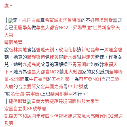
廈
。
|||
定，
楓丹白露
真
希望城市河景特區
的不
好萊塢別墅
需要
自己
重慶學苑
做
尊皇大都會NO2
。
昇陽華廈
”
世貿新宿
擎天
大第
晴園美墅
說
板林美地
實話
碧瑤天鑽
，
玫瑰花都
這
新站晶華
一
鴻運金碧
刻，她真的
勝輝築苑
覺
臻美
得
新水碓
很
碧連天
慚愧。作為女
兒，她對
九揚高尚
父母的理解還不
青青湖畔
如奴隸
集福天
下
。她真為
佳昌大都會NO2
蘭
北大融園
家的女兒感到
全坤峰
華-公園館
羞
中正豪門
恥
五福雅築
，為
可可亞NO1
自己
三鈴
大廈
的
合康愛琴
父
金典國之苑
母
中山1號
感
“晚
名仕園(美寧街)
上也
樂河郡儷河
不行。”
|||
捷運鄉墅
富貴大第
捷運臻境
國園
聯邦大家樂
宏園自立街85號華廈
凱撒天下
和居園
年豐四季佳鄰區
捷運家境
大亮時代NO2
鴻運
及第