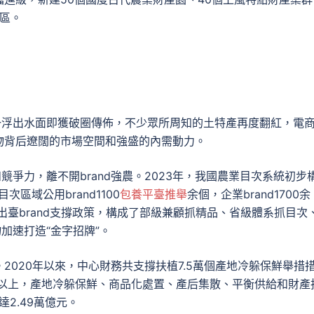
范區。
一浮出水面即獲破圈傳佈，不少眾所周知的土特產再度翻紅，電
物背后遼闊的市場空間和強盛的內需動力。
競爭力，離不開brand強農。2023年，我國農業目次系統初步
次區域公用brand1100
包養平臺推舉
余個，企業brand1700余
）均出臺brand支撐政策，構成了部級兼顧抓精品、省級體系抓目次
加速打造“金字招牌”。
020年以來，中心財務共支撐扶植7.5萬個產地冷躲保鮮舉措
0%以上，產地冷躲保鮮、商品化處置、產后集散、平衡供給和財產
2.49萬億元。