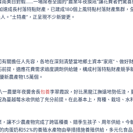
南美白對蝦……一場席卷全國的“農業年夜摸底”讓花費者們驚喜
各地加速成長村落特點財產，已建成180個上風特點村落財產集群，
農人。“土特產”，正呈現不少新變更。
有關擔任人先容，各地在深刻清楚當地鄉土資本“家底”、做好
巧前提，適應花費需求過度調劑供給鏈，構成村落特點財產競爭
優新農產物1.5萬個。
江八一農墾年夜黌舍長
包養
李翠霞說，好比黑龍江撫遠地勢低洼，
況為蔓越莓水收供給了充分前提。在此基本上，育種、栽培、水
施農業，讓不少農產物完成了跨區種養、錯季生孩子、周年供給。今
%的肉蛋奶和52%的養殖水產物由舉措措施養殖供給，多元化食