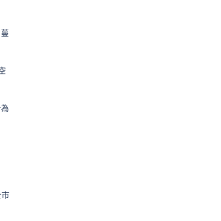
、蔓
空
計為
全市