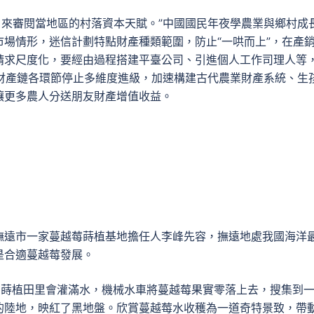
視角來審閱當地區的村落資本天賦。”中國國民年夜學農業與鄉村成
場情形，迷信計劃特點財產種類範圍，防止“一哄而上”，在產
請求尺度化，要經由過程搭建平臺公司、引進個人工作司理人等
等全財產鏈各環節停止多維度進級，加速構建古代農業財產系統、生
讓更多農人分送朋友財產增值收益。
撫遠市一家蔓越莓蒔植基地擔任人李峰先容，撫遠地處我國海洋
是合適蔓越莓發展。
，蒔植田里會灌滿水，機械水車將蔓越莓果實零落上去，搜集到
的陸地，映紅了黑地盤。欣賞蔓越莓水收穫為一道奇特景致，帶