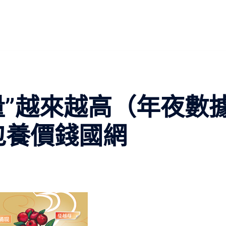
量”越來越高（年夜數
包養價錢國網