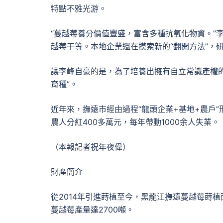
特點不雅光游。
“蔓越莓養分價值豐盛，富含多種抗氧化物資。”
越莓干等。本地企業還在摸索新的“翻開方法”，
讓李峰自豪的是，為了培養出擁有自立常識產權
育種”。
近年來，撫遠市經由過程“龍頭企業+基地+農戶
農人分紅400多萬元，每年帶動1000余人失業。
（本報記者祝年夜偉）
財產簡介
從2014年引進蒔植至今，黑龍江撫遠蔓越莓蒔
蔓越莓產量達2700噸。