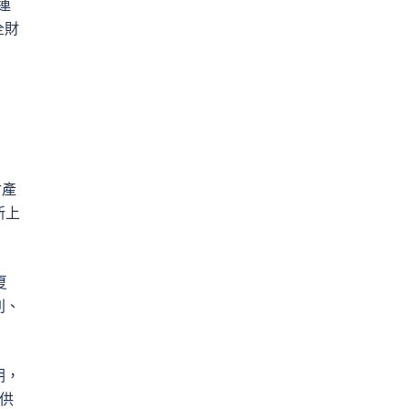
連
全財
財產
新上
夏
利、
朝，
品供