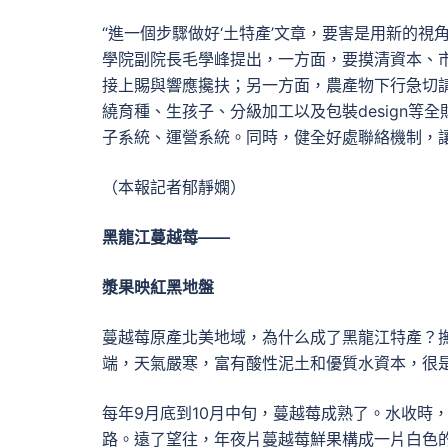
“進一個步驟做好‘土特產’文章，要害是用新的
學院副院長毛學峰提出，一方面，要摸清資本、市
接上賜與響應攙扶；另一方面，農產物下行急切
繞育種、生孩子、分級加工以及包裝design
子系統、運營系統。同時，健全好處聯絡機制，
（本報記者郁靜嫻）
黑龍江蔓越莓——
漿果映紅黑地盤
蔓越莓原產北美地域，為什么成了黑龍江特產？
端，天氣嚴寒，富有酸性泥土和優質水資本，很
每年9月底到10月中旬，蔓越莓成熟了。水收時
路。遠了望往，年夜片蔓越莓鮮果構成一片白色