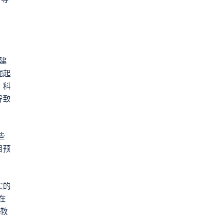
建
崛起
，科
导致
些
目预
实的
在
明教