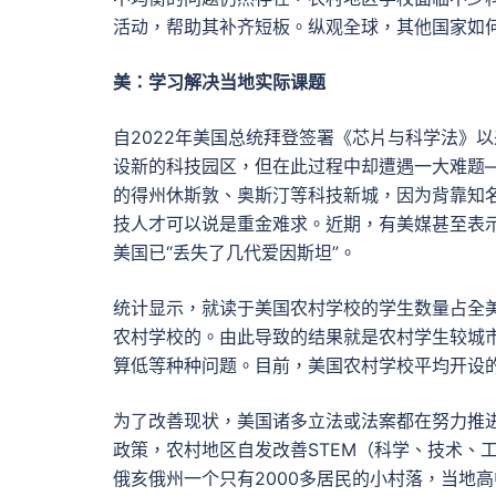
活动，帮助其补齐短板。纵观全球，其他国家如
美：学习解决当地实际课题
自2022年美国总统拜登签署《芯片与科学法》
设新的科技园区，但在此过程中却遭遇一大难题
的得州休斯敦、奥斯汀等科技新城，因为背靠知
技人才可以说是重金难求。近期，有美媒甚至表
美国已“丢失了几代爱因斯坦”。
统计显示，就读于美国农村学校的学生数量占全美
农村学校的。由此导致的结果就是农村学生较城
算低等种种问题。目前，美国农村学校平均开设
为了改善现状，美国诸多立法或法案都在努力推
政策，农村地区自发改善STEM（科学、技术、
俄亥俄州一个只有2000多居民的小村落，当地高