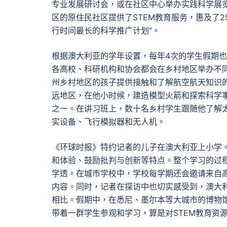
专业发展研讨会，或在社区中心举办实践科学展览。
区的原住民社区提供了STEM教育服务，惠及了2
行时间最长的科学推广计划”。
根据澳大利亚的学年设置，每年4次的学生假期也
各高校、科研机构和协会都会在乡村地区举办不同
州乡村地区的孩子提供接触和了解航空航天知识的
远地区，在他小时候，建造模型火箭和探索科学
之一。在讲习班上，数十名乡村学生跟随他了解
实设备、飞行模拟器和无人机。
《环球时报》特约记者的儿子在澳大利亚上小学。
和体验、鼓励批判与创新等特点。整个学习的过程
学透。在城市学校中，学校每学期还会邀请来自高
内容。同时，记者在探访中也切实感受到，澳大利
相比。假期中，在悉尼、墨尔本等大城市的博物
带着一群学生参观和学习，算是对STEM教育资