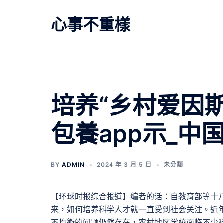
跳
至
心事不重樣
主
要
內
容
培养“乡村爱因
包養app示_中
BY
ADMIN
2024 年 3 月 5 日
未分類
【环球时报综合报道】编者的话：自教育部等十
来，如何培养科学人才就一直受到社会关注。近
不均衡的问题仍然存在，农村地区学校面临不少科