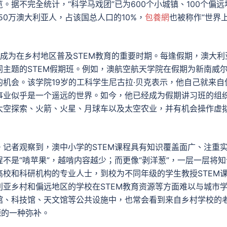
据不完全统计，“科学马戏团”已为600个小城镇、100个偏远
50万澳大利亚人，占该国总人口的10%，
包養網
也被称作“世界
成为在乡村地区普及STEM教育的重要时期。每逢假期，澳大利
主题的STEM假期班。例如，澳航空航天学院在假期为新南威
机会。该学院19岁的工科学生尼古拉·贝克表示，他自己就来自
事业似乎是一个遥远的世界。如今，他已经成为假期讲习班的组
太空探索、火箭、火星、月球车以及太空农业，并有机会操作虚
记者观察到，澳中小学的STEM课程具有知识覆盖面广、注重
不是“啃苹果”，越啃内容越少；而更像“剥洋葱”，一层一层将知
校和科研机构的专业人士，到校为不同年级的学生教授STEM
亚乡村和偏远地区的学校在STEM教育资源等方面难以与城市
馆、科技馆、天文馆等公共设施中，也常会看到来自乡村学校的
源的一种弥补。