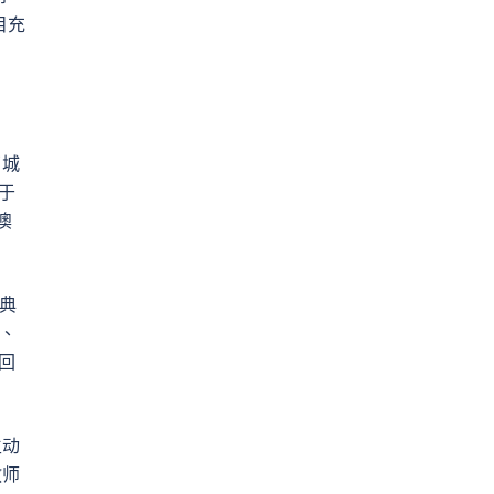
目充
了城
于
澳
的典
、
回
生动
教师