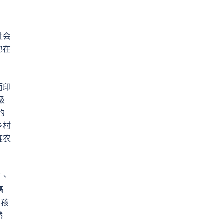
社会
也在
而印
级
的
乡村
度农
育、
高
的孩
然