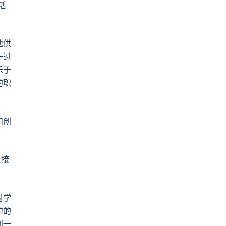
活
地供
一过
乐于
的职
和创
员接
村学
边的
到一