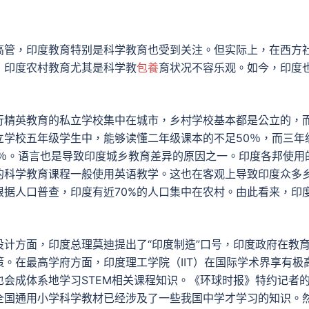
高管，印度教育特别是科学教育也受到关注。但实际上，在西方
，印度农村教育尤其是科学教
包養
育状况不容乐观。如今，印度
行精英教育的私立学校集中在城市，乡村学校基本都是公立的，
立学校五年级学生中，能够读懂二年级课本的不足50％，而三年
0％。语言也是导致印度城乡教育差异的原因之一。印度各邦使用
的科学教育课程一般使用英语教学。这也在客观上导致印度众多
据人口普查，印度有近70%的人口集中在农村。由此看来，印
计方面，印度总理莫迪提出了“印度制造”口号，印度政府在教
。在最高学府方面，印度理工学院（IIT）在国际学术界享有极
会成体系地学习STEM相关课程知识。《环球时报》特约记者
全国通用小学科学教材已经涉及了一些我国中学才学习的知识。