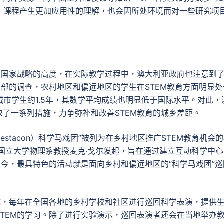
M 课程产生更加应用性的理解，也会因所处环境而对一些研究项
。
到国家战略的高度，在实际教学过程中，澳大利亚政府也注意到
育部的调查，农村地区和偏远地区的学生在STEM教育方面明显处
城市学生约1.5年，其数学平均成绩也明显低于国际水平。对此，
了一系列措施，力争弥补和改善STEM教育的城乡差距。
stacon）科学马戏团”被列为在乡村地区推广STEM教育机会
亚国立大学物理系教授麦克·戈尔发起，旨在通过建立互动科学中心
至今，最具特色的活动就是面向乡村和偏远地区的“科学马戏团”巡
成，每年在全国各地的乡村学校和社区进行巡回科学表演，提供
TEM的学习。除了进行实验演示，巡回表演者还会在当地举办