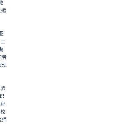
地
上运
亚
尔士
偏
织者
拟现
实验
识
课程
学校
老师