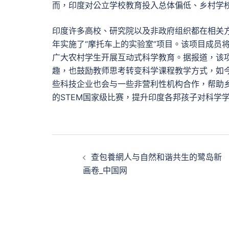
而，印度对公立学校教育投入总体偏低、乡村学
印度许多高校、研究院以及非政府组织都在相关
年实施了“摩托车上的实验室”项目。该项目成员
广大农村学生开展互动式科学教育。据报道，该
趣，也鼓励教师思考转变科学课程教学方式，如今
些科技企业也会与一些非营利性机构合作，帮助
的STEM国家级比赛，提升印度各邦孩子对科学
文
查包養網人与自然和谐共生的鹭岛新
章
画卷_中国网
導
覽