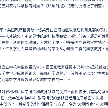
何应对农村科学教育问题？《环球时报》记者对此进行了调查。
以来，美国政府投资数十亿美元在西南地区以及纽约州北部的农村
——人才缺失。不论是传统的科技重镇波士顿与硅谷，还是新近
名高校，从未遇到过缺乏人才的困境，但在美国广袤的农村地区
示，许多学生尤其是农村地区的学生从小缺乏完善的科学教育，
公立学校学生数量的1/5，但国家教育经费中只有17%是拨给这
市学生学习成绩差距大，面临科学课程少、设施不足以及学生项
的高等数学课程数量只有城市学校的一半。
进对农村地区科学研究和教育领域的投资。而相较于仍需等待落
工程、数学这4门学科）教育情况的尝试已经走在了前面。例如，
中创造了一种新型的科学课程学习方式，名为“发明教育”。“发