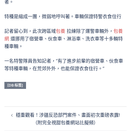
者。
特種是縮成一團，微弱地哼叫著。車輛保證特警衣食住行
記者留心到，此次跨區域
包養
拉練除了運警車輛外，
包養
網
還挪用了宿營車、伙食車、淋浴車、洗衣車等十多輛特
種車輛。
一名特警隊員告知記者，“有了進步前輩的宿營車、伙食車
等特種車輛，在荒郊外外，也能保證衣食住行。”
[DB:标签]
文
穩重觀看！涉疆反恐部門案件、畫面初次重磅表露!
章
（附完全視甜包養網站比擬頻）
導