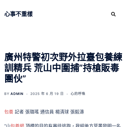
跳
至
心事不重樣
主
要
內
容
廣州特警初次野外拉臺包養練
訓精兵 荒山中圍捕”持槍販毒
團伙”
BY
ADMIN
2025 年 6 月 19 日
心的呼喚
包養
記者 張璐瑤 通信員 楊清球 張毅濤
“山
包養網
頂標的目的有暴徒逃跑，我組後方草叢發明一名