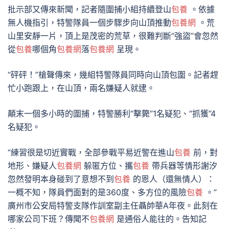
批示部又傳來新聞，記者隨圍捕小組持續登山
包養
。依據
無人機指引，特警隊員一個步驟步向山頂推動
包養網
。荒
山里安靜一片，頂上是茂密的荒草，很難判斷“強盜”會忽然
從
包養
哪個角
包養網
落
包養網
呈現。
“砰砰！”槍聲傳來，幾組特警隊員同時向山頂包圍。記者趕
忙小跑跟上，在山頂，兩名嫌疑人就逮。
顛末一個多小時的圍捕，特警勝利“擊斃”1名疑犯、“抓獲”4
名疑犯。
“練習很是切近實戰，全部參戰平易近警在進山
包養
前，對
地形、嫌疑人
包養網
躲匿方位、攜
包養
帶兵器等情形謝汐
忽然發明本身碰到了意想不到
包養
的恩人（還無情人）：
一概不知，隊員們面對的是360度、多方位的風險
包養
。”
廣州市公安局特警支隊作訓室副主任聶帥華A年夜。此刻在
哪家公司下班？傳聞不
包養網
是通俗人能往的。告知記