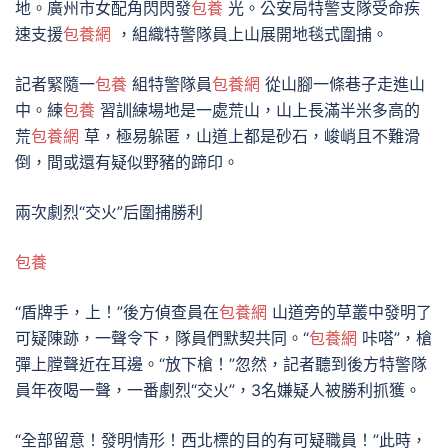
地。廣州市女配角閃閃發
包養
光。公安局特警支隊受命疾
速支援
包養網
，組織特警隊員上山展開地毯式圍捕。
記者緊隨一
包養
組特警隊員
包養網
從山腳一條巷子走進山
中。練
包養
習訓練場地是一處荒山，山上長滿半米多高的
荒
包養網
草，極易躲匿，山道上都是砂石，峻峭且不難滑
倒，間或還有疑似野豬的蹄印。
兩次劇烈“交火”后圍捕勝利
包養
“盾牌手，上！”後方偵查員在
包養網
山道旁的草叢中發明了
可疑陳跡，一聲令下，隊員們默契共同。“
包養網
咔嗒”，槍
彈上膛聲近在耳邊。“放下槍！”忽然，記者聽到後方特警隊
員年夜喝一聲，一番劇烈“交火”，3名嫌疑人被勝利抓獲。
“全部留意！發明情形！西北標的目的有可疑職員！”此時，