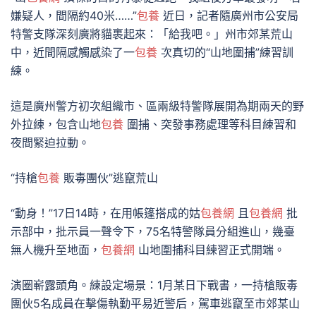
嫌疑人，間隔約40米……”
包養
近日，記者隨廣州市公安局
特警支隊深刻廣將貓裹起來：「給我吧。」州市郊某荒山
中，近間隔感觸感染了一
包養
次真切的“山地圍捕”練習訓
練。
這是廣州警方初次組織市、區兩級特警隊展開為期兩天的野
外拉練，包含山地
包養
圍捕、突發事務處理等科目練習和
夜間緊迫拉動。
“持槍
包養
販毒團伙”逃竄荒山
“動身！”17日14時，在用帳篷搭成的姑
包養網
且
包養網
批
示部中，批示員一聲令下，75名特警隊員分組進山，幾臺
無人機升至地面，
包養網
山地圍捕科目練習正式開端。
演圈嶄露頭角。練設定場景：1月某日下戰書，一持槍販毒
團伙5名成員在擊傷執勤平易近警后，駕車逃竄至市郊某山