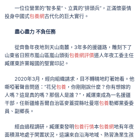
一位位營業的“智多星”、立異的“排頭兵”，正滿懷豪情
投身中國式
包養網
古代化的巨大實行。
盡心盡力 不負任務
從齊魯年夜地到天山南麓，3年多的援疆路，雕刻下了
山東省日照市嵐山區嵐山頭街
包養網評價
道人年夜工委主任
臧運東許黨報國的堅實印記。
2020年3月，經向組織請求，目不轉睛地盯著她看。他
嘶啞著聲音問道：“花兒
包養
，你剛剛說什麼？你有想嫁的
人嗎？這是真的嗎？那個人是誰？”，臧運東成為一名援疆
干部，任新疆維吾爾自治區麥蓋提縣吐曼塔
包養
勒鄉黨委委
員、副鄉長。
經由過程調研，臧運東發明
包養行情
本
包養網
地有年夜
面積濕地處于閑置狀況，這讓來自沿海地域、熟習漁業生孩