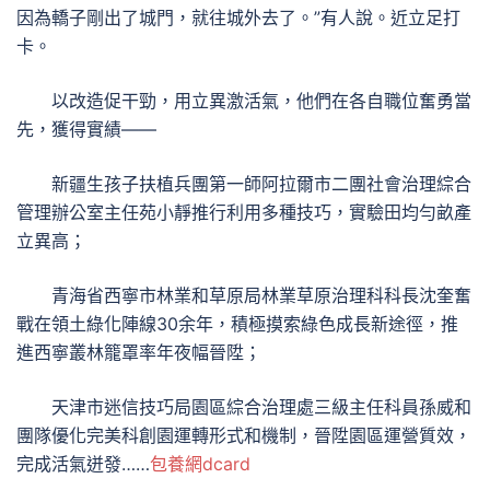
因為轎子剛出了城門，就往城外去了。”有人說。近立足打
卡。
以改造促干勁，用立異激活氣，他們在各自職位奮勇當
先，獲得實績——
新疆生孩子扶植兵團第一師阿拉爾市二團社會治理綜合
管理辦公室主任苑小靜推行利用多種技巧，實驗田均勻畝產
立異高；
青海省西寧市林業和草原局林業草原治理科科長沈奎奮
戰在領土綠化陣線30余年，積極摸索綠色成長新途徑，推
進西寧叢林籠罩率年夜幅晉陞；
天津市迷信技巧局園區綜合治理處三級主任科員孫威和
團隊優化完美科創園運轉形式和機制，晉陞園區運營質效，
完成活氣迸發……
包養網dcard