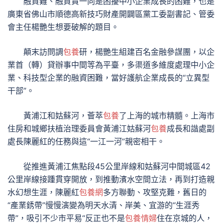
融資難、融資貴一向是困擾中小企業成長的困難，也是
廣東省佛山市順德高新技巧財產開闢區黨工委副書記、管委
會主任楊艷生想要破解的題目。
顛末訪問調
包養
研，楊艷生組建百名金融參謀團，以企
業首（轉）貸辦事中間等為平臺，多渠道多維度處理中小企
業、科技型企業的融資困難，當好護航企業成長的“立異型
干部”。
黃浦江和姑蘇河，薈萃
包養
了上海的城市精髓。上海市
住房和城鄉扶植治理委員會黃浦江姑蘇河
包養
成長和諧處副
處長陳麗紅的任務與這“一江一河”親密相干。
從推進黃浦江焦點段45公里岸線和姑蘇河中間城區42
公里岸線接踵貫穿開放，到推動濱水空間立法，再到打造親
水幻想生涯，陳麗紅
包養網
多方聯動、攻堅克難，舊日的
“產業銹帶”慢慢演變為明天水清、岸美、宜游的“生涯秀
帶”，吸引不少市平易“反正也不是
包養情婦
住在京城的人，