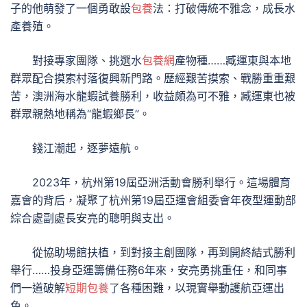
子的他萌發了一個勇敢設
包養
法：打破傳統不雅念，成長水
產養殖。
對接專家團隊、挑選水
包養網
產物種……臧運東與本地
群眾配合摸索村落復興新門路。歷經艱苦摸索、戰勝重重艱
苦，澳洲海水龍蝦試養勝利，收益頗為可不雅，臧運東也被
群眾親熱地稱為“龍蝦鄉長”。
錢江潮起，逐夢遠航。
2023年，杭州第19屆亞洲活動會勝利舉行。這場體育
嘉會的背后，凝聚了杭州第19屆亞運會組委會年夜型運動部
綜合處副處長安亮的聰明與支出。
從協助場館扶植，到對接主創團隊，再到開終結式勝利
舉行……投身亞運籌備任務6年來，安亮勇挑重任，和同事
們一道破解
短期包養
了各種困難，以現實舉動護航亞運出
色。