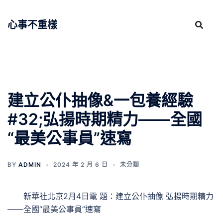
跳
至
心事不重樣
主
要
內
容
建立公仆抽像&一包養經驗
#32;弘揚時期精力——全國
“最美公事員”速寫
BY
ADMIN
2024 年 2 月 6 日
未分類
新華社北京2月4日電 題：建立公仆抽像 弘揚時期精力
——全國“最美公事員”速寫