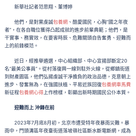
新華社記者范思翔、董博婷
他們，是對黨虔誠
包養網
、酷愛國民，心胸“國之年夜
者”，在各自職位獲得凸起成就的進步前輩典範；他們，是
干實事、務實效，在要害時辰、危難關頭自告奮勇、迎難而
上的前鋒模范。
近日，經推舉遴選，中心組織部、中心宣揚部斷定20
名“最美公事員”。從村落復興一線到駐外火線，從鄉鎮街道
到財產園區，他們弘揚虔誠干凈擔負的政治品德，克意朝上
進步、發奮無為，在強國扶植、平易近族回復
包養網車馬費
新征程
包養網心得
上作榜樣，彰顯出新時期國民公仆本質。
迎難而上 沖鋒在前
2023年7月底8月初，北京市遭受特年夜暴雨災難。暴
雨中，門頭溝區年夜臺街道落坡嶺社區斷水斷電斷網，成為