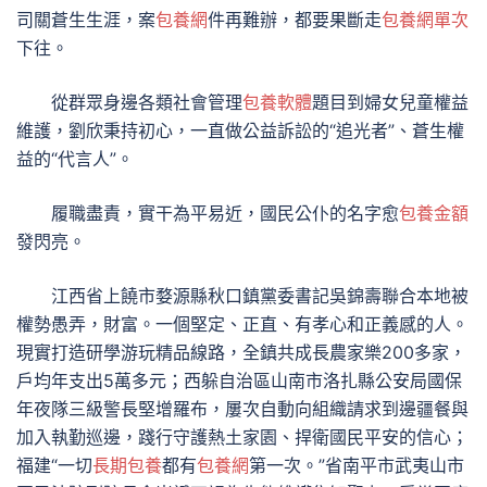
司關蒼生生涯，案
包養網
件再難辦，都要果斷走
包養網單次
下往。
從群眾身邊各類社會管理
包養軟體
題目到婦女兒童權益
維護，劉欣秉持初心，一直做公益訴訟的“追光者”、蒼生權
益的“代言人”。
履職盡責，實干為平易近，國民公仆的名字愈
包養金額
發閃亮。
江西省上饒市婺源縣秋口鎮黨委書記吳錦壽聯合本地被
權勢愚弄，財富。一個堅定、正直、有孝心和正義感的人。
現實打造研學游玩精品線路，全鎮共成長農家樂200多家，
戶均年支出5萬多元；西躲自治區山南市洛扎縣公安局國保
年夜隊三級警長堅增羅布，屢次自動向組織請求到邊疆餐與
加入執勤巡邊，踐行守護熱土家園、捍衛國民平安的信心；
福建“一切
長期包養
都有
包養網
第一次。”省南平市武夷山市