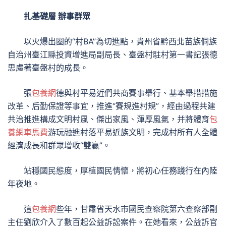
扎基礎層 辦事群眾
以火爆出圈的“村BA”為切進點，貴州省黔西北苗族侗族
自治州臺江縣投資增進局副局長、臺盤村駐村第一書記張德
思慮著臺盤村的成長。
張
包養網
德與村平易近們共商賽事舉行、基本舉措措施
改革、后勤保證等事宜，推進“賽規進村規”，經由過程共建
共治推進構成文明村風、傑出家風、渾厚風氣，并將體育
包
養網車馬費
游玩融進村落平易近族文明，完成村所有人全體
經濟成長和群眾增收“雙贏”。
站穩國民態度，厚植國民情懷，將初心任務踐行在內陸
年夜地。
這
包養網
些年，甘肅省天水市國民查察院第六查察部副
主任劉欣介入了數百起公益訴訟案件。在她看來，公益訴官