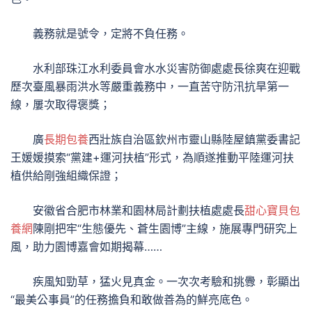
義務就是號令，定將不負任務。
水利部珠江水利委員會水水災害防御處處長徐爽在迎戰
歷次臺風暴雨洪水等嚴重義務中，一直苦守防汛抗旱第一
線，屢次取得褒獎；
廣
長期包養
西壯族自治區欽州市靈山縣陸屋鎮黨委書記
王媛媛摸索“黨建+運河扶植”形式，為順遂推動平陸運河扶
植供給剛強組織保證；
安徽省合肥市林業和園林局計劃扶植處處長
甜心寶貝包
養網
陳剛把牢“生態優先、蒼生園博”主線，施展專門研究上
風，助力園博嘉會如期揭幕……
疾風知勁草，猛火見真金。一次次考驗和挑釁，彰顯出
“最美公事員”的任務擔負和敢做善為的鮮亮底色。