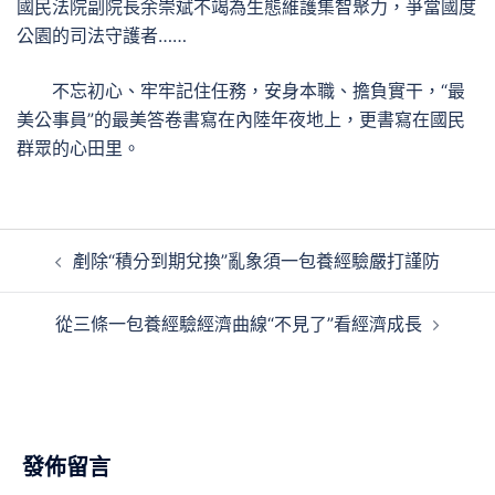
國民法院副院長余崇斌不竭為生態維護集智聚力，爭當國度
公園的司法守護者……
不忘初心、牢牢記住任務，安身本職、擔負實干，“最
美公事員”的最美答卷書寫在內陸年夜地上，更書寫在國民
群眾的心田里。
文
剷除“積分到期兌換”亂象須一包養經驗嚴打謹防
章
導
從三條一包養經驗經濟曲線“不見了”看經濟成長
覽
發佈留言