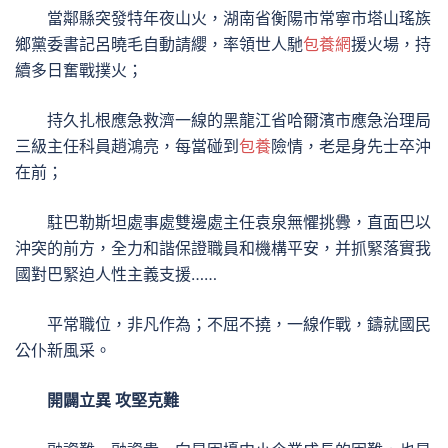
當鄰縣突發特年夜山火，湖南省衡陽市常寧市塔山瑤族
鄉黨委書記呂曉毛自動請纓，率領世人馳
包養網
援火場，持
續多日奮戰撲火；
持久扎根應急救濟一線的黑龍江省哈爾濱市應急治理局
三級主任科員趙鴻亮，每當碰到
包養
險情，老是身先士卒沖
在前；
駐巴勒斯坦處事處雙邊處主任袁泉無懼挑釁，直面巴以
沖突的前方，全力和諧保證職員和機構平安，并抓緊落實我
國對巴緊迫人性主義支援……
平常職位，非凡作為；不屈不撓，一線作戰，鑄就國民
公仆新風采。
開闢立異 攻堅克難