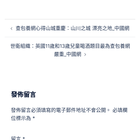
文
查包養網心得山城重慶：山川之城 漂亮之地_中國網
章
導
世衛組織：英國11歲和13歲兒童喝酒題目最為查包養網
覽
嚴重_中國網
發佈留言
發佈留言必須填寫的電子郵件地址不會公開。
必填欄
位標示為
*
留言
*