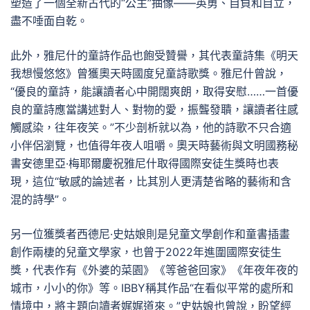
塑造了一個全新古代的“公主”抽像——英勇、自負和自立，
盡不唾面自乾。
此外，雅尼什的童詩作品也飽受贊譽，其代表童詩集《明天
我想慢悠悠》曾獲奧天時國度兒童詩歌獎。雅尼什曾說，
“優良的童詩，能讓讀者心中開闊爽朗，取得安慰……一首優
良的童詩應當講述對人、對物的愛，振聾發聵，讓讀者往感
觸感染，往年夜笑。”不少剖析就以為，他的詩歌不只合適
小伴侶瀏覽，也值得年夜人咀嚼。奧天時藝術與文明國務秘
書安德里亞·梅耶爾慶祝雅尼什取得國際安徒生獎時也表
現，這位“敏感的論述者，比其別人更清楚省略的藝術和含
混的詩學”。
另一位獲獎者西德尼·史姑娘則是兒童文學創作和童書插畫
創作兩棲的兒童文學家，也曾于2022年進圍國際安徒生
獎，代表作有《外婆的菜園》《等爸爸回家》《年夜年夜的
城市，小小的你》等。IBBY稱其作品“在看似平常的處所和
情境中，將主題向讀者娓娓道來。”史姑娘也曾說，盼望經