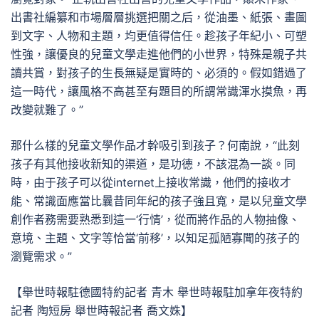
出書社編纂和市場層層挑選把關之后，從油墨、紙張、畫圖
到文字、人物和主題，均更值得信任。趁孩子年紀小、可塑
性強，讓優良的兒童文學走進他們的小世界，特殊是親子共
讀共賞，對孩子的生長無疑是實時的、必須的。假如錯過了
這一時代，讓風格不高甚至有題目的所謂常識渾水摸魚，再
改變就難了。”
那什么樣的兒童文學作品才幹吸引到孩子？何南說，“此刻
孩子有其他接收新知的渠道，是功德，不該混為一談。同
時，由于孩子可以從internet上接收常識，他們的接收才
能、常識面應當比曩昔同年紀的孩子強且寬，是以兒童文學
創作者務需要熟悉到這一‘行情’，從而將作品的人物抽像、
意境、主題、文字等恰當‘前移’，以知足孤陋寡聞的孩子的
瀏覽需求。”
【舉世時報駐德國特約記者 青木 舉世時報駐加拿年夜特約
記者 陶短房 舉世時報記者 喬文姝】