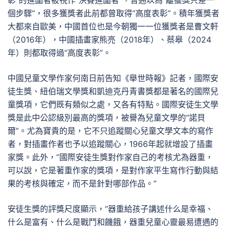
彰”的進圍者被視作“決賽進圍者”，普通以為“離獲獎只差一
個步驟”，很多獲獎者此前都曾取得“高度表彰”。積年獲獎者
大都來自歐美，中國首位也是今朝獨一一位獲獎者是曹文軒
（2016年），中國插畫家熊亮（2018年）、蔡皋（2024
年）則都取得過“高度表彰”。
中國兒童文學作家何南日前告知《舉世時報》記者，國際安
徒生獎、紐伯瑞文學獎和凱迪克丹青書獎都是著名的國際兒
童獎項，它們既有類似之處，又各有特點。國際安徒生文學
獎是此中公認級別最高的獎項，被譽為兒童文學的“諾貝
爾”。尤為寶貴的是，它不只追蹤關心兒童文學文本的寫作
者，對插畫作者也予以追蹤關心，1966年起就增設了插畫
家獎。此外，“國際安徒生獎對作家自己的考核尤為器重，
可以說，它是著重作家的獎項，是對作家平生寫作行動與結
果的考核與確定，而不是針對哪部作品。”
安徒生獎的評獎尺度顯示，“器重給孩子講述什么是幸福、
什么是富有、什么是戰鬥和饑餓，器重兒童心靈最易遭遇的