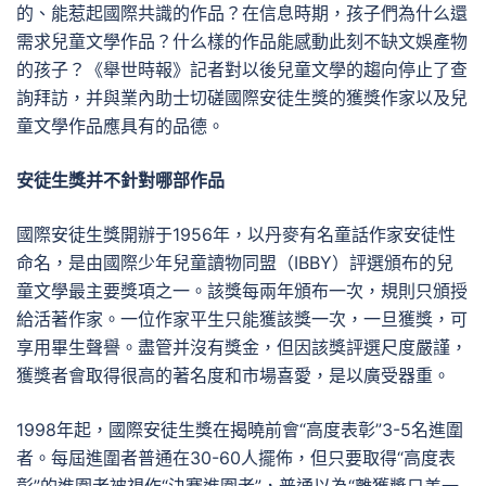
的、能惹起國際共識的作品？在信息時期，孩子們為什么還
需求兒童文學作品？什么樣的作品能感動此刻不缺文娛產物
的孩子？《舉世時報》記者對以後兒童文學的趨向停止了查
詢拜訪，并與業內助士切磋國際安徒生獎的獲獎作家以及兒
童文學作品應具有的品德。
安徒生獎并不針對哪部作品
國際安徒生獎開辦于1956年，以丹麥有名童話作家安徒性
命名，是由國際少年兒童讀物同盟（IBBY）評選頒布的兒
童文學最主要獎項之一。該獎每兩年頒布一次，規則只頒授
給活著作家。一位作家平生只能獲該獎一次，一旦獲獎，可
享用畢生聲譽。盡管并沒有獎金，但因該獎評選尺度嚴謹，
獲獎者會取得很高的著名度和市場喜愛，是以廣受器重。
1998年起，國際安徒生獎在揭曉前會“高度表彰”3-5名進圍
者。每屆進圍者普通在30-60人擺佈，但只要取得“高度表