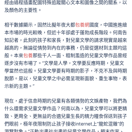
經由過程插畫配圖特殊追蹤關心文本和圖像之間的關系，以
及顏色的主要性。
相干數據顯示，固然比擬年夜大都
包養網
國度，中國進進繪
本市場的時光較晚，但近十年卻處于蓬勃成長階段。何南告
知記者，此刻的孩子和家長，對兒童文學的請求現實是越來
越高的，無論從情勢到內在的事務，仍是從選材到主題均這
般。本來
包養
那些千人一面、粗制濫造的兒童文學作品曾經
逐步沒有市場了。“文學是人學，文學要反應時期，兒童文
學當然也這般。兒童文學要有時期的影子，不克不及與時期
脫節。是以，兒童文學之中必需呈現新面貌、重生事物，表
示新的主題。”
現在，處于信息時期的兒童有各類情勢的文娛產物，我們為
什么還需求兒童文學作品？何南以為，兒童文學可以將更精
致、更周全、更無益的合適兒童生長的精力糧食保送到孩子
們眼前，極年夜限制防止孩子接收internet上“龍蛇混雜”的
瀏覽對象。“正軌出書社出書的兒童文學作品，顛末作家、