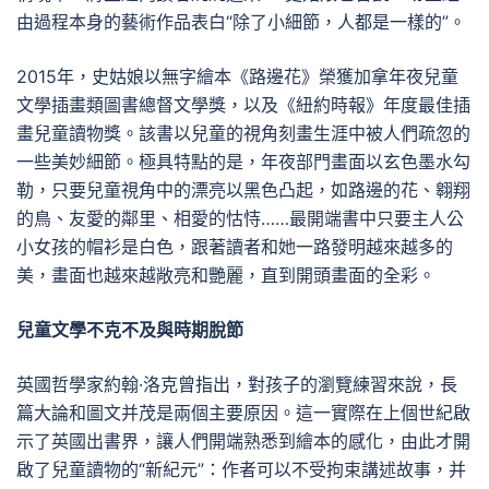
由過程本身的藝術作品表白“除了小細節，人都是一樣的”。
2015年，史姑娘以無字繪本《路邊花》榮獲加拿年夜兒童
文學插畫類圖書總督文學獎，以及《紐約時報》年度最佳插
畫兒童讀物獎。該書以兒童的視角刻畫生涯中被人們疏忽的
一些美妙細節。極具特點的是，年夜部門畫面以玄色墨水勾
勒，只要兒童視角中的漂亮以黑色凸起，如路邊的花、翱翔
的鳥、友愛的鄰里、相愛的怙恃……最開端書中只要主人公
小女孩的帽衫是白色，跟著讀者和她一路發明越來越多的
美，畫面也越來越敞亮和艷麗，直到開頭畫面的全彩。
兒童文學不克不及與時期脫節
英國哲學家約翰·洛克曾指出，對孩子的瀏覽練習來說，長
篇大論和圖文并茂是兩個主要原因。這一實際在上個世紀啟
示了英國出書界，讓人們開端熟悉到繪本的感化，由此才開
啟了兒童讀物的“新紀元”：作者可以不受拘束講述故事，并