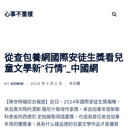
跳
至
心事不重樣
主
要
內
容
從查包養網國際安徒生獎看兒
童文學新“行情”_中國網
BY
ADMIN
2024 年 5 月 6 日
未分類
【舉世時報綜合報道】近日，2024年國際安徒生獎揭曉，
來自奧天時的漢斯·雅尼什取得作家獎，來自加拿年夜新斯
科舍省的西德尼·史姑娘取得插畫獎，也成為首位來自加拿
年夜的獲獎者。具有什么樣品德的兒童文學作品才是優質