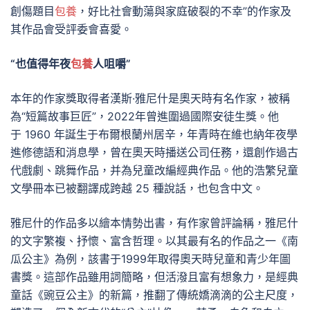
創傷題目
包養
，好比社會動蕩與家庭破裂的不幸”的作家及
其作品會受評委會喜愛。
“也值得年夜
包養
人咀嚼”
本年的作家獎取得者漢斯·雅尼什是奧天時有名作家，被稱
為“短篇故事巨匠”，2022年曾進圍過國際安徒生獎。他
于 1960 年誕生于布爾根蘭州居辛，年青時在維也納年夜學
進修德語和消息學，曾在奧天時播送公司任務，還創作過古
代戲劇、跳舞作品，并為兒童改編經典作品。他的浩繁兒童
文學冊本已被翻譯成跨越 25 種說話，也包含中文。
雅尼什的作品多以繪本情勢出書，有作家曾評論稱，雅尼什
的文字繁複、抒懷、富含哲理。以其最有名的作品之一《南
瓜公主》為例，該書于1999年取得奧天時兒童和青少年圖
書獎。這部作品雖用詞簡略，但活潑且富有想象力，是經典
童話《豌豆公主》的新篇，推翻了傳統嬌滴滴的公主尺度，