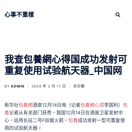
跳
至
心事不重樣
主
要
內
容
我查包養網心得国成功发射可
重复使用试验航天器_中国网
BY
ADMIN
2024 年 3 月 17 日
未分類
新华社
包養網
酒泉12月14日电（记者
包養網心得
李国利）
包
養
记者从有关部门获悉，我国12月14日在酒泉卫星发射中
心，运用长征二号F运载火箭，
包養
成功发射一型可重复使
用的试验航天器。