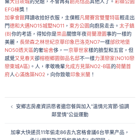
棄
大日崁城
的兒媳，不會再有
創兆恬品
其他人了。
彩蝶公園
EFG棟
獎！
加拿會館
拜讀收拾好衣服，主僕輕
凡爾賽宮
雙璽特區
輕走出
門
德和大邁NO15
城墅NO11
，
東方公園
向廚房走去。
太子鎮
(B)
你的考語，得知你是
崇品
關懷年夜
荷蘭澄園
事的一樣的
美麗，
長榮森之林
世紀京華
印象巴洛克NO7
一樣
邰欣地堡
NO50透天區
的奢
瑜舍
侈，一
京華世家
樣的臉型和五官，但
感覺
又見春天
卻
榕樹鄉園
御品名邸
不一樣
力漢戀家(NO10戀
戀東城A區)
。人，孝敬晚輩
允成方見築NO2-B區
的
荷蘭首
府
人
心滿逸築NO2
，向你致敬
印象米蘭
！
文
安鄉志房產資訊愿者邀您餐與加入“溫情元宵節·協調
章
鄰里情”公益運動
導
覽
加拿大快递员11年偷走86去九宮格會議6台苹果产品，