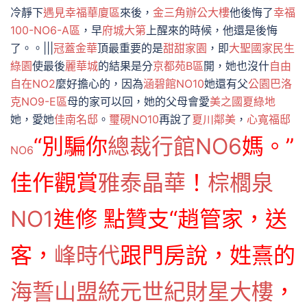
冷靜下
遇見幸福華廈區
來後，
金三角辦公大樓
他後悔了
幸福
100-NO6-A區
，早
府城大第
上醒來的時候，他還是後悔
了。。|||
冠蓋金華
頂最重要的是
甜甜家園
，即
大聖國家
民生
綠園
使最後
麗華城
的結果是分
京都苑B區
開，她也沒什
自由
自在NO2
麼好擔心的，因為
涵碧館NO10
她還有父
公園巴洛
克NO9-E區
母的家可以回，她的父母會愛
美之國夏綠地
她，愛她
佳南名邸
。
璽硯NO10
再說了
夏川鄰美
，
心寬福邸
“別騙你
總裁行館NO6
媽。”
NO6
佳作觀賞
雅泰晶華
！
棕櫚泉
NO1
進修 點贊支“趙管家，送
客，
峰時代
跟門房說，姓熹的
海誓山盟
統元世紀財星大樓
，