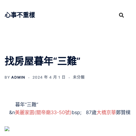
跳
至
心事不重樣
主
要
內
容
找房屋暮年“三難”
BY
ADMIN
2024 年 4 月 1 日
未分類
暮年“三難”
&n
美麗家園(關帝廟33-50號)
bsp; 87歲
大橋京華
鄭贊樸