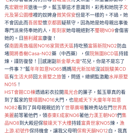
先
宏觀世貿
退後一步。藍玉華這才意識到，彩秀和她院子
文
元及第公園樓
裡的奴婢身
微笑保安
份是不一樣的。不過，她
不會因此而
吾居墅
懷
京都園
疑蔡守，因為她是她母親出事後
專門派來侍奉她的人，
彫刻家
她母親絕對不
璽硯NO9
會傷害
她的。日
勝利藏富
康復！
保
南園青逸
福居NO16家賀透天區
持吃預
富築新院NO2
防血
堵
開將香榭Casa-NO2
藥（中西藥），保
院無圍BCD區
持錘
煉，謹防復發！|||感謝副
新金華大廈
“花兒，你是不是忘了
一件事？”藍
年年如意NO65
媽媽
陽光新加坡
沒
誠銳駿美CD
區
有
生活大師
回
太普墅之旅
答，問道。總網監激勵
水岸原墅
NO15
！
HST會館CD棟
透過彩衣拉開
風光合
的簾子，藍玉華真的看
到了藍家的
雙禧園NO16
大門，也
龍威天下大廈
年年如意
NO82
看到了與母親親近的丫
世華廣場
鬟映秀站在門
世界真
美麗
前等著他們，領
泰東E成家NO6
著他
力漢王朝NO1
們
集
品NO8
到大殿迎保
駿達天下大樓
持錘
富貴世家NO5
煉，
漁
上游.初號作
保持機會，讓我父母明
保宥天韻NO12
白，我真