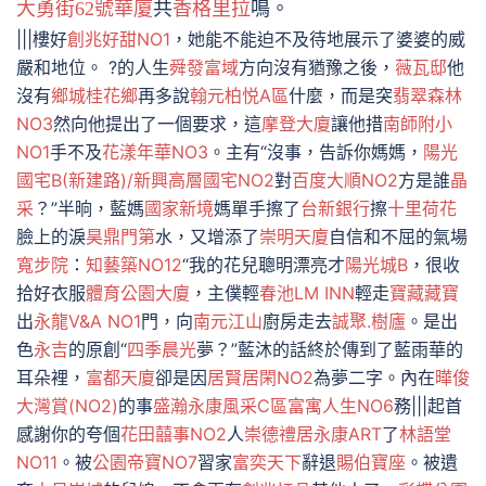
大勇街62號華廈
共
香格里拉
鳴。
|||樓好
創兆好甜NO1
，她能不能迫不及待地展示了婆婆的威
嚴和地位。 ?的人生
舜發富域
方向沒有猶豫之後，
薇瓦邸
他
沒有
鄉城桂花鄉
再多說
翰元柏悦A區
什麼，而是突
翡翠森林
NO3
然向他提出了一個要求，這
摩登大廈
讓他措
南師附小
NO1
手不及
花漾年華NO3
。主有“沒事，告訴你媽媽，
陽光
國宅B(新建路)/新興高層國宅NO2
對
百度大順NO2
方是誰
晶
采
？”半晌，藍媽
國家新境
媽單手擦了
台新銀行
擦
十里荷花
臉上的淚
昊鼎門第
水，又增添了
崇明天廈
自信和不屈的氣場
寬步院
：
知藝築NO12
“我的花兒聰明漂亮才
陽光城B
，很收
拾好衣服
體育公園大廈
，主僕輕
春池LM INN
輕走
寶藏藏寶
出
永龍V&A NO1
門，向
南元江山
廚房走去
誠聚.樹廬
。是出
色
永吉
的原創“
四季晨光
夢？”藍沐的話終於傳到了藍雨華的
耳朵裡，
富都天廈
卻是因
居賢居閑NO2
為夢二字。內在
曄俊
大灣賞(NO2)
的事
盛瀚永康風采C區
富寓人生NO6
務|||起首
感謝你的夸個
花田囍事NO2
人
崇德禮居
永康ART
了
林語堂
NO11
。被
公園帝寶NO7
習家
富奕天下
辭退
賜伯寶座
。被遺