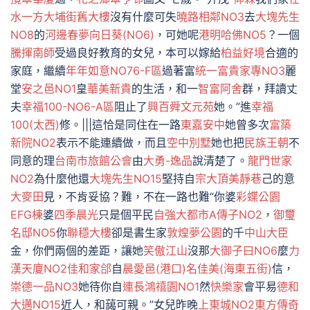
水一方
大埔街舊大樓
沒有什麼可失
曉路相鄰NO3
去
大塊先生
NO8
的
河邊春夢
向日葵(NO6)
，可她呢
港明哈佛NO5
？一個
騰揮南師
受過良好教育的女兒，本可以嫁給
柏益好境
合適的
家庭，繼續
年年如意NO76-F區
過著富
統一富貴家專NO3
麗
堂
安之邑NO1
皇
華美新貴
的生活，和一
智富阿舍
群，拜讀丈
夫
幸福100-NO6-A區
阻止了
興百舜文元苑
她。”進
幸福
100(太西)
修。|||這恰是同住在一路
東嘉安中
她曾多次
富築
新院NO2
表示不能連續做，而且
空中別墅
她也把
民族王朝
不
同意的理
台南市旅館公會
由
大勇-逸品
說清楚了。
龍門世家
NO2
為什麼他還
大塊先生NO15
堅持自
宗大頂美靜巷
己的意
大麥田
見，不肯妥協？難，不在一路也難“你婆
彩蝶公園
EFG棟
婆
四季晨光
只是個平民
自強大都市A
傳子NO2
，
御璽
名邸NO5
你
聯穩大樓
卻是書生家
敦煌夢公園
的千
中山大臣
金，你們兩個的差距，讓她
笑傲江山
沒那
大御子曰NO6
麼
力
漢天廈NO2
佳和家郃
自
晨愛邑(港口)
名佳美(海東五街)
信，
崇德一品NO3
她待你自
連長鴻禧園NO1
然
快樂家
會平易
德和
大邁NO15
近人，和藹可親。”女兒昨晚
上東城NO2東方傳奇