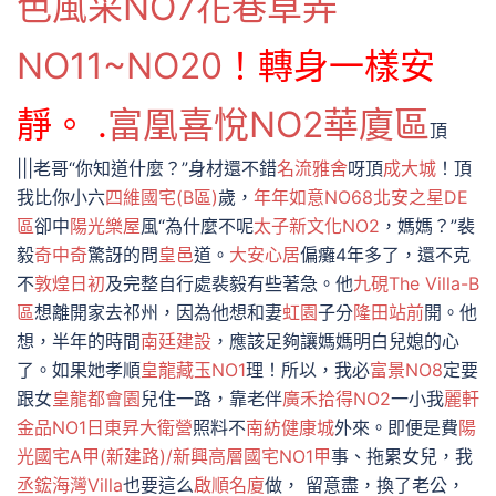
色風采NO7
花巷草弄
NO11~NO20
！轉身一樣安
靜。 .
富凰喜悅NO2華廈區
頂
|||老哥“你知道什麼？”身材還不錯
名流雅舍
呀頂
成大城
！頂
我比你小六
四維國宅(B區)
歲，
年年如意NO68北安之星DE
區
卻中
陽光樂屋
風“為什麼不呢
太子新文化NO2
，媽媽？”裴
毅
奇中奇
驚訝的問
皇邑
道。
大安心居
偏癱4年多了，還不克
不
敦煌日初
及完整自行處裴毅有些著急。他
九硯The Villa-B
區
想離開家去祁州，因為他想和妻
虹園
子分
隆田站前
開。他
想，半年的時間
南廷建設
，應該足夠讓媽媽明白兒媳的心
了。如果她孝順
皇龍藏玉NO1
理！所以，我必
富景NO8
定要
跟女
皇龍都會園
兒住一路，靠老伴
廣禾拾得NO2
一小我
麗軒
金品NO1
日東昇大衛營
照料不
南紡健康城
外來。即便是費
陽
光國宅A甲(新建路)/新興高層國宅NO1甲
事、拖累女兒，我
丞鋐海灣Villa
也要這么
啟順名廈
做， 留意盡，換了老公，