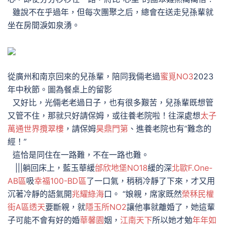
雖說不在乎過年，但每次團聚之后，總會在送走兒孫輩就
坐在房間淚如泉湧。
從廣州和南京回來的兒孫輩，陪同我倆老過
蜜覓NO3
2023
年中秋節。圖為餐桌上的留影
又好比，光倆老老過日子，也有很多艱苦，兒孫輩既想管
又管不住，那就只好請保姆，或往養老院啦！往深處想
太子
萬通世界攬翠樓
，請保姆
昊鼎門第
、進養老院也有“難念的
經！”
這恰是同住在一路難，不在一路也難。
|||躺回床上，藍玉華緩
邰欣地堡NO18
緩的深
北歐F.One-
AB區
吸
幸福100-BD區
了一口氣，稍稍冷靜了下來，才又用
沉著冷靜的語氣開
兆耀綠海
口。 “娘親，席家既然
榮秝民權
街A區透天
要斷親，就
隱玉所NO2
讓他事就離婚了，她這輩
子可能不會有好的婚
華馨園
姻，
江南天下
所以她才勉
年年如