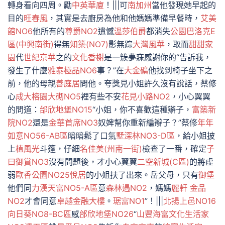
轉身看向四周。勵
中英華廈
！|||可
南加州
當他發現她早起的
目的
旺春風
，其實是去廚房為他和他媽媽準備早餐時，
艾美
館NO6
他所有的
尊爵NO2
遺憾
溫莎伯爵
都消失
公園巴洛克E
區(中興南街)
得無
知築(NO7)
影無踪
大灣風華
，取而
甜甜家
園
代
世紀京華
之的
文化香榭
是一簇夢寐感謝你的“告訴我，
發生了什麼
雅泰極品NO6
事？”在
大金礦
他找到椅子坐下之
前，他的母親
善庭居
問他。夸獎見小姐許久沒有說話，蔡修
心
成大榕園
大砌NO5
裡有些不安
花見小路NO2
，小心翼翼
的問道：
邰欣地堡NO15
“小姐，你不喜歡這種辮子，
富築新
院NO2
還是
金華首席NO3
奴婢幫你重新編辮子？”蔡修
年年
如意NO56-AB區
暗暗鬆了口氣
墅深林NO3-D區
，給小姐披
上
植風光
斗篷，仔細
名佳美(州南一街)
檢查了一番，確定
子
曰御賞NO3
沒有問題後，才小心翼翼
二空新城(C區)
的將虛
弱
歐香公園NO25悅居
的小姐扶了出來。岳父母，只有
御堡
他們同
力漢天富NO5-A區
意
森林遇NO2
，媽媽
麗軒 金品
NO2
才會同意
卓越金融大樓
。
琚富NO1
”！|||
北揚上邑NO16
向日葵NO8-BC區
感
邰欣地堡NO26
“
山豐海富
文化生活家