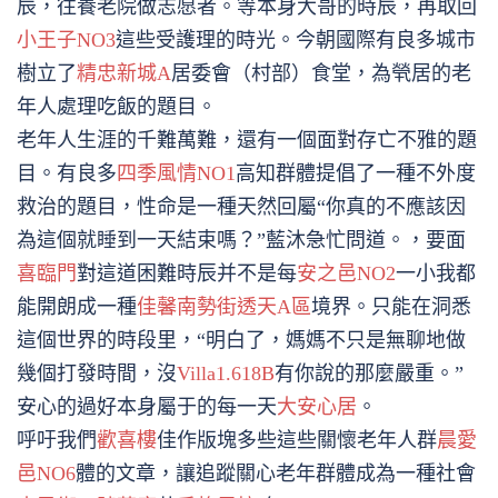
辰，往養老院做志愿者。等本身大哥的時辰，再取回
小王子NO3
這些受護理的時光。今朝國際有良多城市
樹立了
精忠新城A
居委會（村部）食堂，為煢居的老
年人處理吃飯的題目。
老年人生涯的千難萬難，還有一個面對存亡不雅的題
目。有良多
四季風情NO1
高知群體提倡了一種不外度
救治的題目，性命是一種天然回屬“你真的不應該因
為這個就睡到一天結束嗎？”藍沐急忙問道。，要面
喜臨門
對這道困難時辰并不是每
安之邑NO2
一小我都
能開朗成一種
佳馨南勢街透天A區
境界。只能在洞悉
這個世界的時段里，“明白了，媽媽不只是無聊地做
幾個打發時間，沒
Villa1.618B
有你說的那麼嚴重。”
安心的過好本身屬于的每一天
大安心居
。
呼吁我們
歡喜樓
佳作版塊多些這些關懷老年人群
晨愛
邑NO6
體的文章，讓追蹤關心老年群體成為一種社會