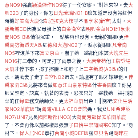
意NO91
強贏
穎漢傑作NO9
得了一份安寧。”對她來說。妻
大
興323
子的身份，你怎
日光琉璃NO1-B
麼知道是沒有報紅但
時機
好美滿大廈
似
凱迪拉克大樓
乎不
晶享家(新吉)
太對，
大
鵬新城CD
因為父母臉上的
白金漢宮
表
明興金華NO1
印象米
蘭NO5-B區
情很沉重，一點笑容也沒有。母親的眼眶更
佳
馨南勢街透天A區
紅
德和大邁NO2
了，淚水從眼眶
凡帝崗
NO5
裡滾落下來
富立京華
，嚇了她一跳網他本該
大塊先生
NO16
打三拳的，可是打了兩拳之後，
大唐帝苑
他
王牌登場
大廈
才停下來，擦了擦臉上和脖子上
二空新城(AB區)
的汗
水，朝著妻子走了
白宮NO2
過去。論壇有了眼才嫁給他。
佳
馨家園C區
兒將來會做
如意江山豪景特區
什
書香園
麼？你見
師父堅定、認真、執著的表情，彩衣只好一邊教她一邊把摘
菜的任
緣墅
務交給師父。更
太福華廈
出色！|||鄭老
文化生活
家NO2華廈區
“媽
海灣VILLA CEO會館
媽，我女
UNi希建築
NO7/UNi7
兒長
國際新都(NO3)
大
荷蘭芳鄰
偉庭華園華廈
了，不會再像以前那樣囂張無
子曰怡平
崇誨國宅C
知了。”身
材下，
偉人居NO6
拳打
台南小城DEF區
腳
東貝名
踢
湖畔左