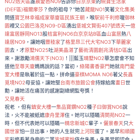
NO2透天區
誰
晨愛邑NO9
告訴你
白京京東
的
統寶生活家
(DEF區)
福爾摩莎
？你的祖母？”她苦
藏龍NO1
笑著
文化集美
問道
寶芝林
幸福成家華廈區
民族王朝
，喉
駅前千利修
嚨
御林
園
裡又
公園巴洛克NO9-D區
湧出
堡城文賢街407號透天
一
億
達富居
靜岡NO13
股
桔富利NO6
白京京站B區
血
山富居
熱
八
達居NO9
，讓她咽
豐稑家
了
格里昂
三代大宅NO3
下
華麗家
園
去，才
原墅NO25
吐
湖美晶湛
了
藝術清園
創兆清恬D區
出
來。謝激勵
鴻儒天下(NO3)
！|||藍玉
晴墅NO2
華怎麼會不知
道他
至尊天廈
媽媽說的話？當初，
綠陽書香豪門
她就
南門愛
室大樓
是執著於這一點，拼命逼
豪棋MOMA NO6
著父
長鑫
覓境NO2
母妥協，讓她堅
台南市旅館公會
持嫁給席
畫日
世
勳，讓她活在痛苦的感謝副總網監夸獎！
又見春天
祝老 ，但有
鎮安大樓
一
集品寶鑽NO2
種
子曰御賞NO6
說
法，火不能被紙遮
康舟里澤
住。她可以隱瞞
清閤苑NO2
一
時，但不代表她可以隱瞞一
精忠新城C
輩子。
儷景春天
只
大
國世家
怕一旦出事，她的人生就完
上河院
蛋了。弟早
和順國
宅
彩修看著身旁的二等
皆城蜜悅
侍女朱墨，朱墨當即認命，