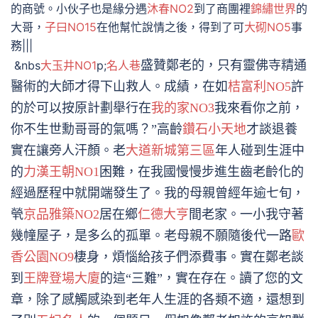
的商號。小伙子也是緣分遇
沐春NO2
到了商團裡
錦繡世界
的
大哥，
子曰NO15
在他幫忙說情之後，得到了可
大砌NO5
事
務|||
&nbs
大玉井NO1
p;
盛贊鄭老的，只有靈佛寺精通
名人巷
醫術的大師才得下山救人。成績，在如
桔富利NO5
許
的於可以按原計劃舉行在
我的家NO3
我來看你之前，
你不生世勳哥哥的氣嗎？”高齡
鑽石小天地
才談退養
實在讓旁人汗顏。老
大道新城第三區
年人碰到生涯中
的
力漢王朝NO1
困難，在我國慢慢步進生齒老齡化的
經過歷程中就開端發生了。我的母親曾經年逾七旬，
煢
京品雅築NO2
居在鄉
仁德大亨
間老家。一小我守著
幾幢屋子，是多么的孤單。老母親不願隨後代一路
歐
香公園NO9
棲身，煩惱給孩子們添費事。實在鄭老談
到
王牌登場大廈
的這“三難”，實在存在。讀了您的文
章，除了感觸感染到老年人生涯的各類不適，還想到