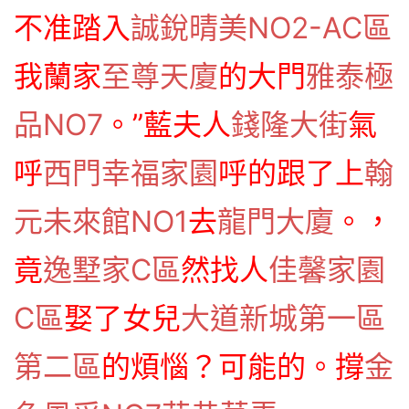
不准踏入
誠銳晴美NO2-AC區
我蘭家
至尊天廈
的大門
雅泰極
品NO7
。”藍夫人
錢隆大街
氣
呼
西門幸福家園
呼的跟了上
翰
元未來館NO1
去
龍門大廈
。，
竟
逸墅家C區
然找人
佳馨家園
C區
娶了女兒
大道新城第一區
第二區
的煩惱？可能的。撐
金