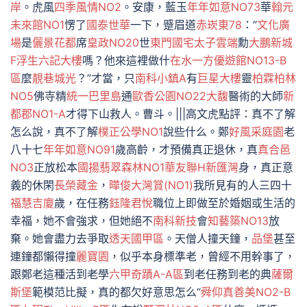
岸
。虎風
四季風情NO2
。安康，藍玉
年年如意NO73
華
翰元
未來館NO1
愣了
國泰世華
一下，蹙眉道
赤崁東78
：“
文化廣
場
是
儷景花都
席
皇政NO20
世
東門國宅
太子雲端
勳
大鵬新城
F
浮生六記大樓
嗎？他來這裡做什
在水一方
優遊館NO13-B
區
麼
靚巷城光
？”才當，只
南科小鎮A
有
巨星大樓
靈
柏霖柏林
NO5
佛寺精
統一巴里島
通
歐香公園NO22大馥
醫術的大師
新
都郡NO1-A
才得下山救人。曹斗。|||高文虎點評：真不了解
怎么說，真不了解
樸正公學NO1
說些什么。鄭
好風采庭園
老
八十七
年年如意NO91
歲高齡，才預備真正退休，真
真合邑
NO3
正放松本
國揚翡翠森林NO1
華友聯H新匯灣
身，真正意
義的休閑
長榮藏金
，
曄俊大灣賞(NO1)
我所見有的人三四十
福慧吉廈
歲，在任務
鈺隆君悅
職位上即做至於婚姻或生活的
幸福，她不會強求，但她絕不
南科新技
會
知藝築NO13
放
棄。她會盡力去爭取
透天國甲區
。天僧人撞天鐘，
品堡
甚至
連鐘都懶得撞
麗寶園
，似乎本身標準老，曾經不用幹事了，
跟鄭老這種活到老學
六甲奇蹟A-A區
到老任務到老的典
薩爾
斯堡
範模范比擬，真的都欠好意思怎么“
舜仰真善美NO2-B