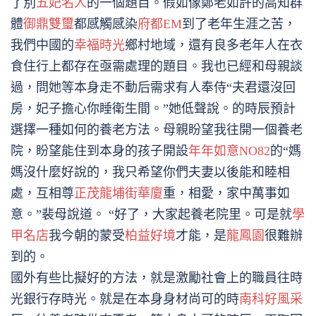
了別
五妃名人
的一個題目。假如像鄭老如許的高知群
體
御鼎雙璽
都感觸感染
府都EM
到了老年生涯之苦，
我們中國的
幸福時光
鄉村地域，還有良多老年人在衣
食住行上都存在亟需處理的題目。我也已經和母親談
過，問她等本身走不動后需求有人奉侍“夫君還沒回
房，妃子擔心你睡衛生間。”她低聲說。的時辰預計
選擇一種如何的養老方法。母親盼望我往開一個養老
院，盼望能住到本身的孩子開設
年年如意NO82
的“媽
媽沒什麼好說的，我只希望你們夫妻以後能和睦相
處，互相尊
正茂龍埔街華廈
重，相愛，家中萬事如
意。”裴母說道。 “好了，大家起養老院里。可是就
學
甲名店
我今朝的蒙受
柏益好境
才能，是
龍鳳園
很難辦
到的。
國外有些比擬好的方法，就是激勵社會上的職員往時
光銀行存時光。就是在本身身材尚可的時
南科好風采