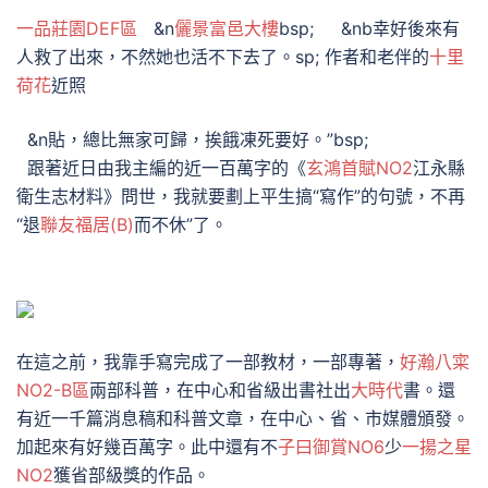
一品莊園DEF區
&n
儷景富邑大樓
bsp; &nb幸好後來有
人救了出來，不然她也活不下去了。sp; 作者和老伴的
十里
荷花
近照
&n貼，總比無家可歸，挨餓凍死要好。”bsp;
跟著近日由我主編的近一百萬字的《
玄鴻首賦NO2
江永縣
衛生志材料》問世，我就要劃上平生搞“寫作”的句號，不再
“退
聯友福居(B)
而不休”了。
在這之前，我靠手寫完成了一部教材，一部專著，
好瀚八寀
NO2-B區
兩部科普，在中心和省級出書社出
大時代
書。還
有近一千篇消息稿和科普文章，在中心、省、市媒體頒發。
加起來有好幾百萬字。此中還有不
子曰御賞NO6
少
一揚之星
NO2
獲省部級獎的作品。