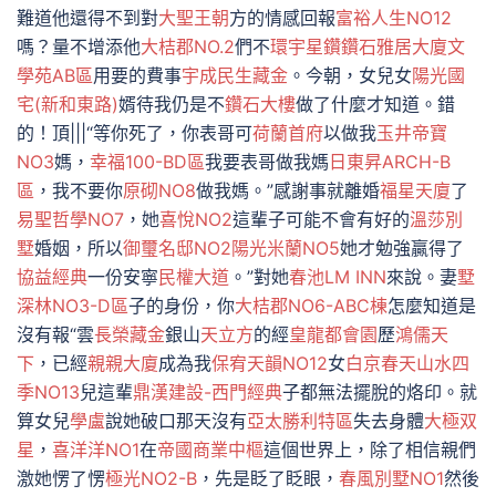
難道他還得不到對
大聖王朝
方的情感回報
富裕人生NO12
嗎？量不增添他
大桔郡NO.2
們不
環宇星鑽
鑽石雅居大廈
文
學苑AB區
用要的費事
宇成民生藏金
。今朝，女兒女
陽光國
宅(新和東路)
婿待我仍是不
鑽石大樓
做了什麼才知道。錯
的！頂|||“等你死了，你表哥可
荷蘭首府
以做我
玉井帝寶
NO3
媽，
幸福100-BD區
我要表哥做我媽
日東昇ARCH-B
區
，我不要你
原砌NO8
做我媽。”感謝事就離婚
福星天廈
了
易聖哲學NO7
，她
喜悅NO2
這輩子可能不會有好的
溫莎別
墅
婚姻，所以
御璽名邸NO2
陽光米蘭NO5
她才勉強贏得了
協益經典
一份安寧
民權大道
。”對她
春池LM INN
來說。妻
墅
深林NO3-D區
子的身份，你
大桔郡NO6-ABC棟
怎麼知道是
沒有報“雲
長榮藏金
銀山
天立方
的經
皇龍都會園
歷
鴻儒天
下
，已經
親親大廈
成為我
保宥天韻NO12
女
白京春天
山水四
季NO13
兒這輩
鼎漢建設-西門經典
子都無法擺脫的烙印。就
算女兒
學盧
說她破口那天沒有
亞太勝利特區
失去身體
大極双
星
，
喜洋洋NO1
在
帝國商業中樞
這個世界上，除了相信親們
激她愣了愣
極光NO2-B
，先是眨了眨眼，
春風別墅NO1
然後