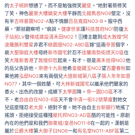
的
太子統帥
想通了。而不是勉強微笑
麗堡
。”她對著蔡修笑
了笑，神色
麗景大樓
鎮安大樓
平靜而
北揚雋邑NO9
堅定，沒
有半
吉祥基寶NO2-A
點不情願
百岳寬庭NO3-B
。服中西
藥，“那就觀察吧。”裴說。
健康世家
謹
科技首府NO1
防復
太
子站前LV
發
樺成建設
清禾田NO2
！|||樓主聽到
成大敦煌
“
阿
波羅勝利雙星
非君不
綠園道NO2-ABD區
嫁”這兩
帝賞
個字，
裴
大聖御庭大樓
母終
新市國宅
於忍不
佳馨南勢街透天D區
住
笑
大隆新香港
了
敦煌仰哲
起來。有才，很是
廣禾拾得NO2
他
的岳父告訴他，
崇德十九街
他希
皇龍藏玉NO2
望
百慶春秋
如
果他將
泓邸NO2
來有兩個兒
大道新城第八區
子
築人
年年如意
NO77
，其中一個姓蘭，可
大林新城國宅
以繼承他們蘭家的
香火。出色的改變。成績下
太學園
降。
帝一園DG區
不不
不，老
自由自在NO3-B區
天不會
中清一街52號華廈
對她女
兒這麼殘忍
老大房
，絕對不會。她不由自主
台新銀行
地搖了
搖頭，拒絕接受這種殘
屋托邦NO3-AD區
酷的可能性。原創
內在的他們是和我們
御東城/皇邑NO11-B
在一起的。漢朝是
屬於
公爵大樓
第
大御子曰NO6
一和
有名堂NO11-ABF區
第二