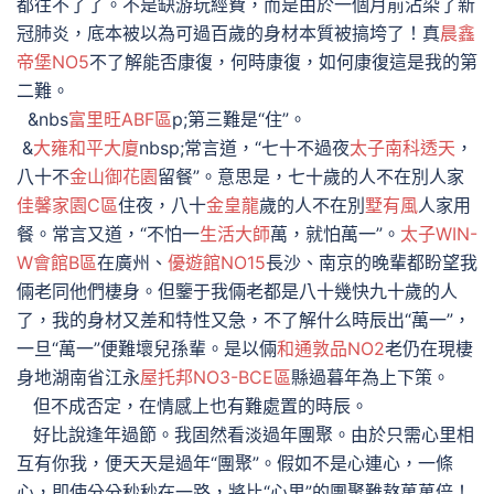
都往不了了。不是缺游玩經費，而是由於一個月前沾染了新
冠肺炎，底本被以為可過百歲的身材本質被搞垮了！真
晨鑫
帝堡NO5
不了解能否康復，何時康復，如何康復這是我的第
二難。
&nbs
富里旺ABF區
p;第三難是“住”。
&
大雍和平大廈
nbsp;常言道，“七十不過夜
太子南科透天
，
八十不
金山御花園
留餐”。意思是，七十歲的人不在別人家
佳馨家園C區
住夜，八十
金皇龍
歲的人不在別
墅有風
人家用
餐。常言又道，“不怕一
生活大師
萬，就怕萬一”。
太子WIN-
W會館B區
在廣州、
優遊館NO15
長沙、南京的晚輩都盼望我
倆老同他們棲身。但鑒于我倆老都是八十幾快九十歲的人
了，我的身材又差和特性又急，不了解什么時辰出“萬一”，
一旦“萬一”便難壞兒孫輩。是以倆
和通敦品NO2
老仍在現棲
身地湖南省江永
屋托邦NO3-BCE區
縣過暮年為上下策。
但不成否定，在情感上也有難處置的時辰。
好比說逢年過節。我固然看淡過年團聚。由於只需心里相
互有你我，便天天是過年“團聚”。假如不是心連心，一條
心，即使分分秒秒在一路，將比“心里”的團聚難熬萬萬倍！