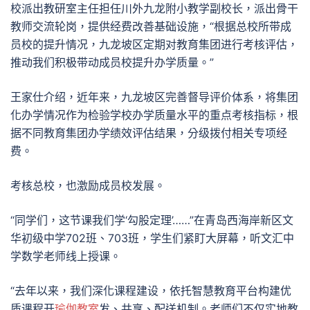
校派出教研室主任担任川外九龙附小教学副校长，派出骨干
教师交流轮岗，提供经费改善基础设施，“根据总校所带成
员校的提升情况，九龙坡区定期对教育集团进行考核评估，
推动我们积极带动成员校提升办学质量。”
王家仕介绍，近年来，九龙坡区完善督导评价体系，将集团
化办学情况作为检验学校办学质量水平的重点考核指标，根
据不同教育集团办学绩效评估结果，分级拨付相关专项经
费。
考核总校，也激励成员校发展。
“同学们，这节课我们学‘勾股定理’……”在青岛西海岸新区文
华初级中学702班、703班，学生们紧盯大屏幕，听文汇中
学数学老师线上授课。
“去年以来，我们深化课程建设，依托智慧教育平台构建优
质课程开
瑜伽教室
发、共享、配送机制。老师们不仅实地教