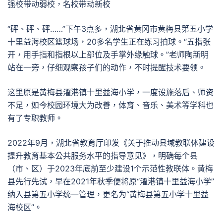
强校带动弱校，名校带动新校
“砰、砰、砰……”下午3点多，湖北省黄冈市黄梅县第五小学
十里益海校区篮球场，20多名学生正在练习拍球。“五指张
开，用手指和指根以上部位及手掌外缘触球。”老师陶新明
站在一旁，仔细观察孩子们的动作，不时提醒技术要领。
这里原是黄梅县濯港镇十里益海小学，一度设施落后、师资
不足，如今校园环境大为改善，体育、音乐、美术等学科也
有了专职教师。
2022年9月，湖北省教育厅印发《关于推动县域教联体建设
提升教育基本公共服务水平的指导意见》，明确每个县
（市、区）于2023年底前至少建设1个示范性教联体。黄梅
县先行先试，早在2021年秋季便将原“濯港镇十里益海小学”
纳入县第五小学统一管理，更名为“黄梅县第五小学十里益
海校区”。