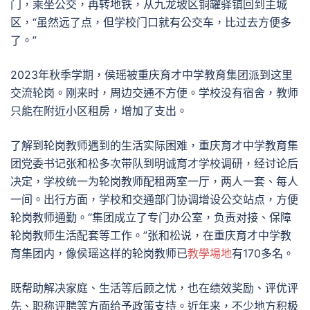
门，乘坐公交，再转地铁，从九龙坡区铜罐驿镇回到主城
区，“虽然远了点，但学校门口就有公交车，比过去方便多
了。”
2023年秋季学期，侯瑶被重庆育才中学教育集团派到这里
交流轮岗。刚来时，周边交通不方便。学校没有宿舍，教师
只能在附近小区租房，增加了支出。
了解到轮岗教师遇到的生活实际困难，重庆育才中学教育集
团党委书记张和松多次带队到明诚育才学校调研，经讨论后
决定，学校统一为轮岗教师配租两室一厅，两人一套、每人
一间。出行方面，学校和交通部门协调增设公交站点，方便
轮岗教师通勤。“集团成立了专门办公室，负责对接、保障
轮岗教师生活配套等工作。”张和松说，在重庆育才中学教
育集团内，像侯瑶这样的轮岗教师已
教學場地
有170多名。
既帮助解决家庭、生活等后顾之忧，也在绩效奖励、评优评
先、职称评聘等方面给予政策支持。近年来，不少地方积极