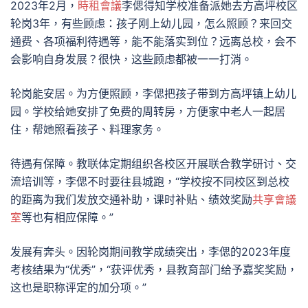
2023年2月，
時租會議
李偲得知学校准备派她去方高坪校区
轮岗3年，有些顾虑：孩子刚上幼儿园，怎么照顾？来回交
通费、各项福利待遇等，能不能落实到位？远离总校，会不
会影响自身发展？很快，这些顾虑都被一一打消。
轮岗能安居。为方便照顾，李偲把孩子带到方高坪镇上幼儿
园。学校给她安排了免费的周转房，方便家中老人一起居
住，帮她照看孩子、料理家务。
待遇有保障。教联体定期组织各校区开展联合教学研讨、交
流培训等，李偲不时要往县城跑，“学校按不同校区到总校
的距离为我们发放交通补助，课时补贴、绩效奖励
共享會議
室
等也有相应保障。”
发展有奔头。因轮岗期间教学成绩突出，李偲的2023年度
考核结果为“优秀”，“获评优秀，县教育部门给予嘉奖奖励，
这也是职称评定的加分项。”