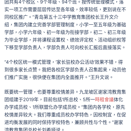
团共有4个校区、9个年级、94个班。按传统管理模式，落
实一项工作需要层层传达至各年级，效率较低，更别说在不
同校区推广。”青岛第五十三中学教育集团校长王升文介
绍，集团内建立完善学部管理制度，小学一至五年级为基础
学部，小学六年级、初一年级为衔接学部，初二、初三年级
为毕业学部，并将课程设置权、绩效评定权、活动组织权等
下移至学部负责人，学部负责人可向校长汇报后直接落实。
“4个校区统一模式管理，‘家长驻校办公活动’效果不错，得
到很多家长点赞。我把各校区学部负责人召集起来，动员他
们推广实施，很快便在集团内全面推开。”王升文说。
既要统一管理，也要尊重校情差异。九龙坡区谢家湾教育集
团组建于2019年，目前包括1所总校、5所一
時租會議
体化
办学成员校、1所联盟化办学成员校。“集团内各学校，原先
校情差异较大。我们尊重成员校办学特色，因校制宜，在促
进均衡发展的同时保持学校特色，兼顾共性与个性。”谢家
湾教育集团总校长刘希娅说。