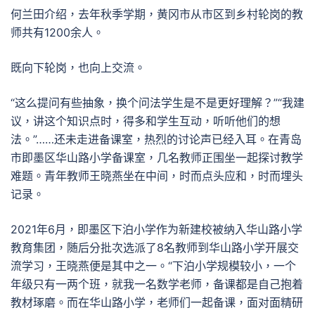
何兰田介绍，去年秋季学期，黄冈市从市区到乡村轮岗的教
师共有1200余人。
既向下轮岗，也向上交流。
“这么提问有些抽象，换个问法学生是不是更好理解？”“我建
议，讲这个知识点时，得多和学生互动，听听他们的想
法。”……还未走进备课室，热烈的讨论声已经入耳。在青岛
市即墨区华山路小学备课室，几名教师正围坐一起探讨教学
难题。青年教师王晓燕坐在中间，时而点头应和，时而埋头
记录。
2021年6月，即墨区下泊小学作为新建校被纳入华山路小学
教育集团，随后分批次选派了8名教师到华山路小学开展交
流学习，王晓燕便是其中之一。“下泊小学规模较小，一个
年级只有一两个班，就我一名数学老师，备课都是自己抱着
教材琢磨。而在华山路小学，老师们一起备课，面对面精研