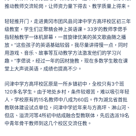
推动教师交流轮岗，让师资力量下得去、教学质量上得来。
轻轻推开门，走进黄冈市团风县问津中学方高坪校区初三年
级教室，学生们正聚精会神上英语课。33岁的教师李偲手
指轻触教学一体机屏幕，一首旋律优美的英文歌曲随之播
放。“这些孩子的英语基础较弱，我尽量讲得慢一点，同时
用游戏、音乐、故事等互动教学方法激发他们的学习兴
趣。”李偲说，经过一年的因材施教，现在多数学生敢在课
堂上大声说英语，成绩也提高不少。
问津中学方高坪校区原是一所乡镇初中，全校只有3个班
120多名学生。由于地处乡村，条件较艰苦，难以吸引年轻
人，学校原有的15名教师中八成为60后。作为湖北省首批
教联体建设试点单位，问津中学近年来与方高坪、淋山河、
但店、溢流河等4所初中结成融合型教联体，先后选派19名
中青年骨干教师到这几个校区交流任教。