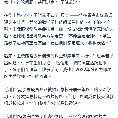
教材、讨论问题，共同进步。”王晓燕说。
在华山路小学，王晓燕还认了“师父”——曾在青岛市优质课
评比中获得一等奖的数学学科组组长房倩倩。在下泊小学
时，王晓燕课堂教学能独当一面，没成想房倩倩听完她的课
后，坦诚地指出她教学方法老套：“不能全是老师讲，学生
是教学活动的重要方面，要让他们参与进来，积极表达。”
后来，王晓燕常去房倩倩的课堂观摩学习，授课时也学着抛
出问题，引导学生们讨论。“慢慢地，我的课堂活跃起来
了，孩子们在课堂上快乐学习，我也在2022年被评为即墨
区优秀教师。”王晓燕说。
“我们定期引导成员校派教师到总校开展一年以上的交流学
习，充分发挥总校骨干教师传帮带作用，帮助成员校交流教
师成长成才。”华山路小学校长马瑞霞说。
“我们将持续完善集团化办学机制，科学合理调配教师力