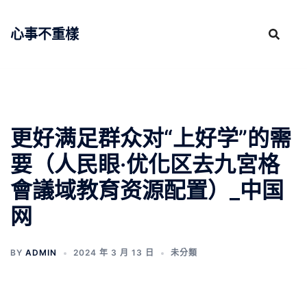
跳
至
心事不重樣
主
要
內
容
更好满足群众对“上好学”的需
要（人民眼·优化区去九宮格
會議域教育资源配置）_中国
网
BY
ADMIN
2024 年 3 月 13 日
未分類