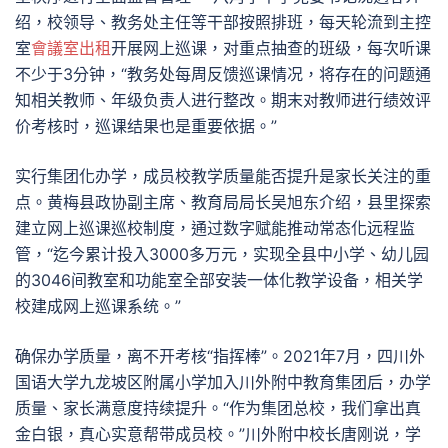
绍，校领导、教务处主任等干部按照排班，每天轮流到主控
室
會議室出租
开展网上巡课，对重点抽查的班级，每次听课
不少于3分钟，“教务处每周反馈巡课情况，将存在的问题通
知相关教师、年级负责人进行整改。期末对教师进行绩效评
价考核时，巡课结果也是重要依据。”
实行集团化办学，成员校教学质量能否提升是家长关注的重
点。黄梅县政协副主席、教育局局长吴旭东介绍，县里探索
建立网上巡课巡校制度，通过数字赋能推动常态化远程监
管，“迄今累计投入3000多万元，实现全县中小学、幼儿园
的3046间教室和功能室全部安装一体化教学设备，相关学
校建成网上巡课系统。”
确保办学质量，离不开考核“指挥棒”。2021年7月，四川外
国语大学九龙坡区附属小学加入川外附中教育集团后，办学
质量、家长满意度持续提升。“作为集团总校，我们拿出真
金白银，真心实意帮带成员校。”川外附中校长唐刚说，学