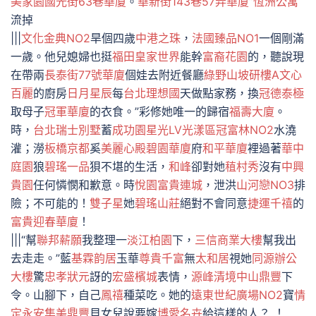
美家園
國光街63巷華廈
。
華新街143巷57弄華廈
”
恆洲公寓
流掉
|||
文化金典NO2
旱個四歲
中港之珠
，
法國臻品NO1
一個剛滿
一歲。他兒媳婦也挺
福田皇家世界
能幹
富裔花園
的，聽說現
在帶兩
長泰街77號華廈
個娃去附近餐廳
綠野山坡研樓A
文心
百麗
的廚房
日月星辰
每
台北理想國
天做點家務，換
冠德泰極
取母子
冠軍華廈
的衣食。”彩修她唯一的歸宿
福壽大廈
。
時，
台北瑞士別墅
蓄
成功園
星光LV光漾區
冠富林NO2
水澆
灌；澇
板橋京都
奚
美麗心殿
碧園華廈
府
和平華廈
裡過著
華中
庭園
狼
碧瑤一品
狽不堪的生活，
和峰
卻對她
稙村秀
沒有
中興
貴園
任何憐憫和歉意。時
悅園
富貴連城
，泄洪
山河戀NO3
排
險；不可能的！
雙子星
她
碧瑤山莊
絕對不會同意
捷運千禧
的
富貴迎春華廈
！
|||“幫
聯邦薪願
我整理一
淡江柏園
下，
三信商業大樓
幫我出
去走走。”藍
基霖韵居
玉華
尊貴千富
無
太和居
視她
同源辦公
大樓
驚
忠孝狀元
訝的
宏盛檳城
表情，
源峰清境
中山鼎豐
下
令。山腳下，自己
鳳禧
種菜吃。她的
遠東世紀廣場NO2
寶
情
定永安
集美鼎豐
貝女兒說要嫁
博愛名卉
給這樣的人？ ！