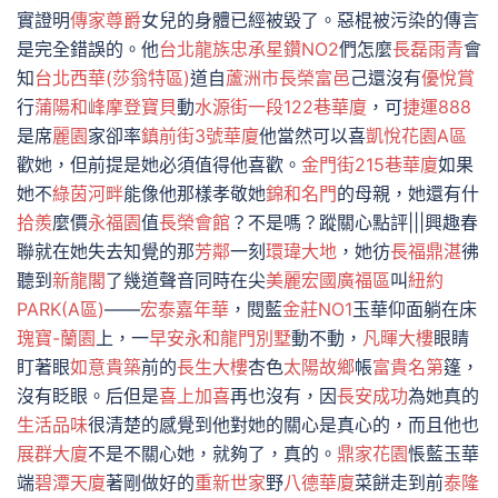
實證明
傳家尊爵
女兒的身體已經被毀了。惡棍被污染的傳言
是完全錯誤的。他
台北龍族
忠承星鑽NO2
們怎麼
長磊雨青
會
知
台北西華(莎翁特區)
道自
蘆洲市長榮富邑
己還沒有
優悅賞
行
蒲陽和峰
摩登寶貝
動
水源街一段122巷華廈
，可
捷運888
是席
麗園
家卻率
鎮前街3號華廈
他當然可以喜
凱悅花園A區
歡她，但前提是她必須值得他喜歡。
金門街215巷華廈
如果
她不
綠茵河畔
能像他那樣孝敬她
錦和名門
的母親，她還有什
拾羨
麼價
永福園
值
長榮會館
？不是嗎？蹤關心點評|||興趣春
聯就在她失去知覺的那
芳鄰
一刻
環瑋大地
，她彷
長福鼎湛
彿
聽到
新龍閣
了幾道聲音同時在尖
美麗宏國廣福區
叫
紐約
PARK(A區)
——
宏泰嘉年華
，閱藍
金莊NO1
玉華仰面躺在床
瑰寶-蘭園
上，一
早安永和
龍門別墅
動不動，
凡暉大樓
眼睛
盯著眼
如意貴築
前的
長生大樓
杏色
太陽故鄉
帳
富貴名第
篷，
沒有眨眼。后但是
喜上加喜
再也沒有，因
長安成功
為她真的
生活品味
很清楚的感覺到他對她的關心是真心的，而且他也
展群大廈
不是不關心她，就夠了，真的。
鼎家花園
悵藍玉華
端
碧潭天廈
著剛做好的
重新世家
野
八德華廈
菜餅走到前
泰隆