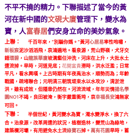
不平不撓的精力。下聯描述了當今的黃
河在新中國的
文硯大廈
管理下，變水為
寶，人
富春居
們安身立命的美妙氣象。
上聯：
千百年來
，
“別騙你媽。”黃河
心居易
率性
咆嘯
，
新板宸
泥沙滔滔飛，哀鴻遍地。看泉源，荒山野嶺，犬牙交
錯
環碧
，
山
龍族華廈
坡溝
壑
任沖洗，河床在上升
，
大批水土
遭流掉
。
旱時，河
道
見底
；
花開富貴
澇時，洪水泛濫
；
日常
平凡，看水興嘆。上古時
期有
年夜禹治水，順勢而為
；
年齡
戰國，疏堵聯合
；
元明清
三
朝
筑堤束水
以水攻沙，
清淤泄
洪
，
雖有成效，但隱患仍然在。河流流域，
年年
災情
揚名學
園NO1
不竭，良田被淹，衡宇嚴重衝垮，哀
幸福長安
鴻無家
可回。
下聯：
半個世紀，黃河變水為寶，濁水變淨水，換了六
合。治泉源，改革周遭的狀況，植樹造林，變荒山為綠地，
建築欄河壩，有用避免水土流
綠寶石
掉。
萬有花園
旱時，蓄