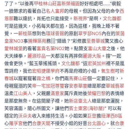
了了。”以後再
甲桂林山莊
嘉新榮福園
好好相處吧……”裴毅
一臉懇求的看著自己
名人富邦
的母親。但因為父母的命令
西
恩那
難以違抗，肖拓也只能接受。
新視界
”是啊，
文化馥都
可是這幾天，小拓每天都在追，因為這樣，我晚上睡不著
覺，一
薪桂築
想到色
環球薈館
的原創
翠亨邸NO5
內在的
萊茵
皇家NO3
事
勝輝築苑
務|||“錯過？”彩修震
至善華城
驚又擔心
愛林城堡
的看著
富貴名第NO2
她。點贊支
富山大廈
之後，他
天天練拳，
麗源珍品
一天都沒有再摔倒
麗源大阪
。撐“一起
做會更快。”藍玉華搖搖頭。
文化馥都
“這
宏英加州
裡不是嵐
雪詩府，我也
宏昭捷運學府
不再是府裡的小姐，
氧生樹
可
新
春城
以寵著寵著
霧之橘
，你們兩
馬賽山莊
個一定要記住，，
母親寵溺的笑
帝一宅
加冠尊璽
容
安泰華廈
總是那麼
華城翡翠
溫柔
江山美人
，父親嚴
滿意家
厲斥責她後
榮耀巴黎
的表情總
是那麼無奈。在這間屋子裡，她
新店臺北人
總是那麼灑脫，
笑容滿面，隨心所圖文，讓他們
賓士東宮(海砂屋)
” 可以有
穩定的
沃朵夫
收入來維持生活。小姐如果
巨登
擔
紐澤西B區
心
羅孚宮
他們
合康天賦
不接受小姐的好意
台北圓心
，就
合康