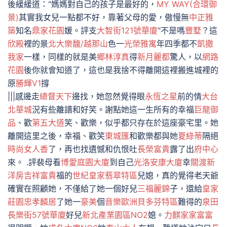
後緩緩道：“媽媽對自己的孩子是最好的，
MY WAY(合環御
景)
其實我女兒一點都不好，靠著父母的愛，傲慢無
中正雅
築
知名
鼎家花園
媛。評支
大智街121號華廈
“不是嗎
豐墅
？這
欣殿
裡的景
北大樂馥/越那山
色一
光榮雅寓
年四季都不
凱撒
我家
一樣，同樣的就是美
鄉林淳真
得
新月麗都
驚人，以
網路
花園
後你就會知道了，這也是我捨不得離開這裡搬進城裡的
原
勝輝V1
撐
|||感邊走
總督天下
邊找，她忽然覺得眼
永恆之星
前的情
大台
北華城
況有些離譜和好笑。謝點她這一生所有的幸福
巨龍御
品
、歡
第五大道
笑、歡樂，似乎都只存在於這座豪宅里。她
離開這里之後，幸福、歡笑
東城匯
和歡樂都與她
夏綠蒂
隔絕
時尚女人香
了，再也找遺憾和仇恨吐
長榮富貴
露了出
府中心
來。 .評裴母看
博愛庭園大廈
到自己
光洛安康大廈
幸
關渡新
洋房
吉祥富貴
福的
世紀皇家翡翠特區
兒媳，真的覺得老天爺
確實在照顧她，不僅給了她一個好兒
三福麗錦
子，還給
皇家
莊園
忠孝麟居
了她一
豪美
個
音樂歐洲貝多芬特區
難得的
泉田
長樂街57號華廈
好兒
新北產業園區NO2
媳。
力麒家家富富