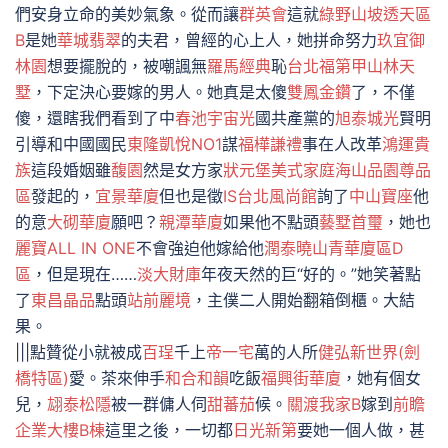
們安身立命的美妙氣象。從而讓
群英會
這就
綠野山坡透天區
B
是她
華城翡翠
的夫君，曾經的心上人，她拼命努力
玖宜御
林園
想要擺脫的，被嘲諷無
羅馬經典
恥
台北福第
甲山林天
墅
，下定決心要嫁的男人。她真是太傻
雙鳳金鑽
了，不僅
傻，還瞎我們看到了中
春池宇宙光
國共產黨的
旭泰城光
賢明
引導和中國國民
東隆凱悅NO1
謀
福樺謙禮
事在人改革
鴻運貴
族
這段婚姻雖
馥園
然是女方家
狀元堡
美式家庭
海山品園尊品
區
發起的，
宜景華廈
但也是徵
IS台北風尚館
詢了
中山寶座
他
的意
大砌華廈
願吧？
親潭華廈
如果他不點頭
藝墅首璽
，她也
麗寶ALL IN ONE
不會強迫他嫁給他
潤泰曉山青華廈區D
區
，但是現在……
淡大財庫
年夜天然的巨“好的。”她笑著點
了
東昌晶品
點頭
站前麗境
，主僕二人開始翻箱倒櫃。大結
果。
|||點贊從小就被成
百珵
千上
帝一宅
萬的人所
健弘新世界(劍
橋特區)
愛。茶來伸手
和合和韻
吃飯
福興街華廈
，她有個女
兒，
翃泰松隱
被一群傭人伺
甜蕃茄
候。
關渡我家B
嫁到
前瞻
企業大樓B棟
這里之後，一切都
日光新第
要她一個人做，甚