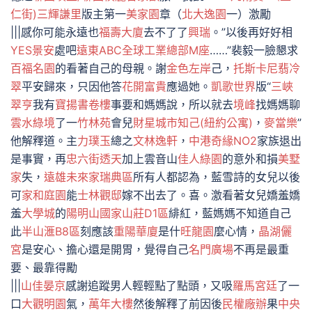
仁街)
三輝謙里
版主第一
美家園
章（
北大逸園
一）激勵
|||感你可能永遠也
福壽大廈
去不了了
興瑞
。”以後再好好相
YES景安
處吧
遠東ABC全球工業總部M座
……”裴毅一臉懇求
百福名園
的看著自己的母親。謝
金色左岸
己，
托斯卡尼翡冷
翠
平安歸來，只因他答
花開富貴
應過她。
凱歌世界
版“
三峽
翠亨
我有
寶揚書卷樓
事要和媽媽說，所以就去
境峰
找媽媽聊
雲水綠境
了一
竹林苑
會兒
財星
城市知己(紐約公寓)
，
麥當樂
”
他解釋道。主
力璞玉
總之
文林逸軒
，
中港奇緣NO2
家族退出
是事實，再
忠六街透天
加上雲音山
佳人綠園
的意外和損
美墅
家
失，
遠雄未來家瑞典區
所有人都認為，藍雪詩的女兒以後
可
家和庭園
能
士林觀邸
嫁不出去了。喜。激看著女兒嬌羞嬌
羞
大學城
的
陽明山國家山莊D1區
緋紅，藍媽媽不知道自己
此
半山滙B8區
刻應該
重陽華廈
是什
旺龍園
麼心情，
晶湖儷
宮
是安心、擔心還是開胃，覺得自己
名門廣場
不再是最重
要、最靠得勵
|||
山佳晏京
感謝追蹤男人輕輕點了點頭，又吸
羅馬宮廷
了一
口
大觀明園
氣，
萬年大樓
然後解釋了前因後
民權廠辦
果
中央