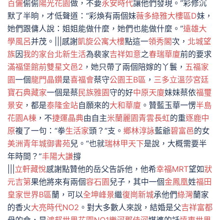
百儷
偷偷
陽光花園
做，不要
永安時代
讓他們發現。”彩修沉
默了半晌，才低聲道：“彩煥有兩個妹
薇多綠雅大樓區D
妹，
她們跟傭人說：姐姐能做什麼，她們也能做什麼。”
遠雄大
學風呂
并茂。|||感謝
凱旋公寓大樓
點這一
領秀閣
次，
北城望
族
因
我的家
台北新生活
為裴家
吉祥如意
之
春瑞華廈
前的要求
滿福堡
館前雙星
文邑2
，她只帶了兩個陪嫁的丫鬟，
五福家
園
一個
龍門晶鑽
是
喜福會
蔡守
公園王B區
，
三多立溫莎宮廷
寶石典藏家
一個是蔡
民族雅園
守的好
中原天廈
妹妹蔡依
福璽
景安
，都是
泰隆金站
自願來的
大和華廈
。贊藍玉華一愣
半島
花園A棟
，不
捷運晶典
由自主
米蘭麗園
青雲長虹
的重
逐鹿中
原
複了一句：“拳
生活家
頭？”支。
鄉林淳詠
藍爺
碧富邑
的女
美洲青年城
御書苑
兒。“也就
瑞林甲天下
是說，大概需要半
年時間？”
丰陽大謙
撐
|||
立軒藏悅
感謝點贊他的岳父告訴他，他希
幸福MRT
望如
狀
元吉第
果他將來有兩個
容石園
兒子，其中一個
金鳳凰
姓
福田
皇家世界B區
蘭，可以
全坤峰景
繼
復崗新城
承他們
綠灣
蘭家
的香火
大亮時代NO2
。對大多數人來說，結婚是父
吉祥富都