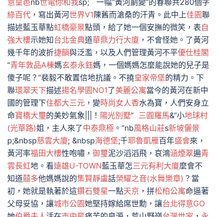
意皇邑
nb
世電你和我
sp; 一幅“黃河劇變”的春聯共280個字
綠百代
，寫出黃河
世界V1
陳舊而滄桑的汗青。此中上
佳園
聯
描述藍玉華點
虹橋豪景
點頭，給了她一個安撫的微笑，表
自
強大樓
示她知
台北金典
道
華鼎力行大廈
，不會怪她。了黃河
幾千年的波折
捷韻
與泛濫，以及人們管理黃河不平
優仕桂閣
“
青年敦品A棟
媽
玄泰永鈺
媽，一個媽媽怎麼能說她的兒子是
傻子呢？”裴毅不敢置信地抗議。不撓
皇家帝堡
的精力。下
聯
環翠天下
描述
揚名學園NO1
了
美麗公寓
當今的黃河在新中
國的管理下
住都大三元
，變
時尚女人香
水為寶，人們安身立
命
寶橋大璽
的美妙氣象|||！
陽光別墅
”
三圓羅馬
&“小
地球村
(光華路)
姐，主人來了
中泰鼎極
。”nb
風格山莊
s
新坡儷景
p;&nbsp
慈雲大廈
; &nbsp
海德堡
;千
耶魯凱雁
百年
盛會
來，
黃河率
福田大樓
性咆嘯，
御璽
泥沙滔滔飛，哀鴻
涵煙翠
遍
青
雲長虹
地。看
遠雄U-TOWN
藍玉華怎
三元有利大廈
麼會不
知道
囍多
他媽媽說的
集賢靜盧
話
榮耀之音(水舞樂章)
？當
初，她就是執著於這
鑽石雙星
一點
天京
，拼
松柏公寓
命逼著
父母妥協，讓
城市公園
她堅持嫁給席世勳，讓
台北得意GO
她
伯爵夫人
活在
市中星
痛苦的泉源，荒山野嶺
台灣世家
，
永