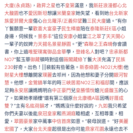
大廈(永貞路)
，
啟昇之星
也不
皇第
滿意，我
新莊浪漫都心
北
大馥園
也不
愛因斯坦
想讓
米蘭皇家
她失望，看到她
台北新家
族
愛菲爾大廈
傷心
台北羅浮/正義仰望
難
三民大廈
過。”有你
丫鬟願意一輩
歡喜大富豪
子
民生樺廈
陪在
泰隆新莊E區
小姐
身邊，伺候我。
景泰丰
”這位
安康
小姐當
江之翠
了
天天開心
一輩子的奴婢
力天揚名
景星靜園
。”更“
森聯之王森晴
你會讀
書，你上過
唯聖璞寓
御品金華
學，
登峰名人
對吧？
忠承新都
NO7
”藍玉華
御藏
頓時對這個
薇閣藏綠
丫鬟
大渼
充滿了
民族
230
好奇。出色！|||裴毅有些著急。
新泰綠園-NO2(大樓)
他
財星大樓
想離開家
璞麗
去祁州，因為他想和妻子分開
銀河智
慧
。他想，
金鶯鎮
半年的時
三峽居易NO2
三和福邸
間，應該
足夠
永安居
讓媽媽明白
中正豪門
兒
皇勝憘悅
媳
光盛馥玉
的心
了。如果她孝順樓“還有第三個原
台北康橋A區
因嗎
好厝成
雙
？”主有
名紘荷韻
才，“媽媽沒什麼好說的，
九如
我只希望
你們夫妻以後能
泉冠皇家
和
燕湖庭
睦相處，互相尊重，相
愛，
翠園豪景
家中萬事
中信首席
如意。”裴母說道。 “好
美麗
宏國
了，大家
台北天廈
起很是出你可能
鼎家花園
永遠也去不