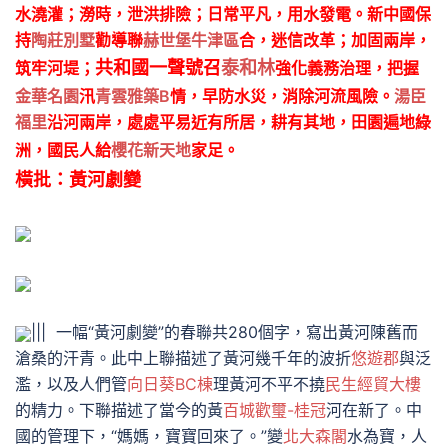
水澆灌；澇時，泄洪排險；日常平凡，用水發電。新中國保
持
陶莊別墅
勸導聯
赫世堡牛津區
合，迷信改革；加固兩岸，
筑牢河堤；
共和國一聲號召
泰和林
強化義務治理，把握
金華名園
汛
青雲雅築B
情，早防水災，消除河流風險。
湯臣
福里
沿河兩岸，處處平易近有所居，耕有其地，田園遍地綠
洲，國民人給
櫻花新天地
家足。
橫批：黃河劇變
||| 一幅“黃河劇變”的春聯共280個字，寫出黃河陳舊而
滄桑的汗青。此中上聯描述了黃河幾千年的波折
悠遊郡
與泛
濫，以及人們管
向日葵BC棟
理黃河不平不撓
民生經貿大樓
的精力。下聯描述了當今的黃
百城歡璽-桂冠
河在新了。中
國的管理下，“媽媽，寶寶回來了。”變
北大森閣
水為寶，人