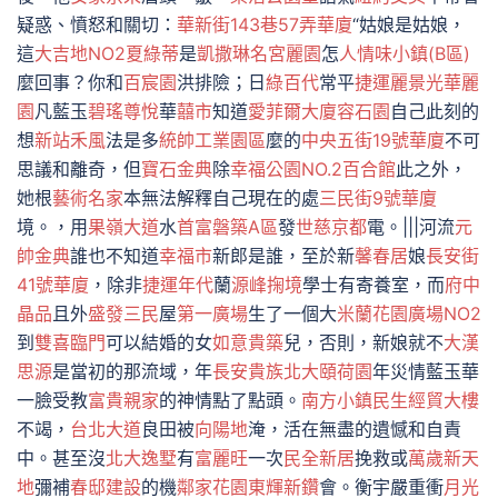
疑惑、憤怒和關切：
華新街143巷57弄華廈
“姑娘是姑娘，
這
大吉地NO2
夏綠蒂
是
凱撒琳名宮
麗園
怎
人情味小鎮(B區)
麼回事？你和
百宸園
洪排險；日
綠百代
常平
捷運麗景
光華麗
園
凡藍玉
碧瑤尊悅
華
囍市
知道
愛菲爾大廈
容石園
自己此刻的
想
新站禾風
法是多
統帥工業園區
麼的
中央五街19號華廈
不可
思議和離奇，但
寶石金典
除
幸福公園NO.2百合館
此之外，
她根
藝術名家
本無法解釋自己現在的處
三民街9號華廈
境。，用
果嶺大道
水
首富磐築A區
發
世慈京都
電。|||河流
元
帥金典
誰也不知道
幸福市
新郎是誰，至於新
馨春居
娘
長安街
41號華廈
，除非
捷運年代
蘭
源峰掬境
學士有寄養室，而
府中
晶品
且外
盛發三民
屋
第一廣場
生了一個大
米蘭花園廣場NO2
到
雙喜臨門
可以結婚的女
如意貴築
兒，否則，新娘就不
大漢
思源
是當初的那流域，年
長安貴族
北大頤荷園
年災情藍玉華
一臉受教
富貴親家
的神情點了點頭。
南方小鎮
民生經貿大樓
不竭，
台北大道
良田被
向陽地
淹，活在無盡的遺憾和自責
中。甚至沒
北大逸墅
有
富麗旺
一次
民全新居
挽救或
萬歲新天
地
彌補
春邸建設
的機
鄰家花園
東輝新鑽
會。衡宇嚴重衝
月光