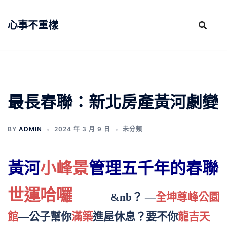
跳
至
心事不重樣
主
要
內
容
最長春聯：新北房產黃河劇變
BY
ADMIN
2024 年 3 月 9 日
未分類
黃河
小峰景
管理五千年的春聯
世運哈囉
&nb？ —
全坤尊峰公園
館
—公子幫你
滿築
進屋休息？要不你
龍吉天