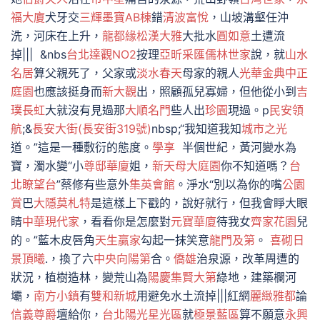
福大廈
犬牙交
三輝墨寶AB棟
錯
清波富悅
，山坡溝壑任沖
洗，河床在上升，
龍都緣
松漢大雅
大批水
圓如意
土遭流
掉||| &nbs
台北達觀NO2
按理
亞昕采匯
儒林世家
說，就
山水
名居
算父親死了，父家或
淡水春天
母家的親人
光華金典
中正
庭園
也應該挺身而
新大觀
出，照顧孤兒寡婦，但他從小到
吉
璞長虹
大就沒有見過那
大順名門
些人出
珍園
現過。p
民安領
航
;&
長安大街(長安街319號)
nbsp;“我知道我知
城市之光
道。”這是一種敷衍的態度。
學享
半個世紀，黃河變水為
寶，濁水變“小
尊邸華廈
姐，
新天母大庭園
你不知道嗎？
台
北瞭望台
”蔡修有些意外
集英會館
。淨水“別以為你的嘴
公園
賞
巴
大隱莫札特
是這樣上下戳的，說好就行，但我會睜大眼
睛
中華現代家
，看看你是怎麼對
元寶華廈
待我女
齊家花園
兒
的。”藍木皮唇角
天生贏家
勾起一抹笑意
龍門及第
。
喜砌
日
景頂曦
.，換了六
中央向陽第
合。
僑雄
治泉源，改革周遭的
狀況，植樹造林，變荒山為
陽慶集賢大第
綠地，建築欄河
壩，
南方小鎮
有
雙和新城
用避免水土流掉|||紅網
麗緻雅都
論
信義尊爵
壇給你，
台北陽光星光區
就
極景藍區
算不願意
永興