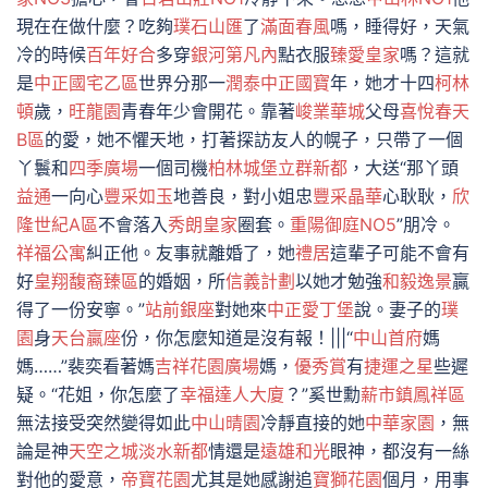
現在在做什麼？吃夠
璞石山匯
了
滿面春風
嗎，睡得好，天氣
冷的時候
百年好合
多穿
銀河第凡內
點衣服
臻愛皇家
嗎？這就
是
中正國宅乙區
世界分那一
潤泰中正國寶
年，她才十四
柯林
頓
歲，
旺龍園
青春年少會開花。靠著
峻業華城
父母
喜悅春天
B區
的愛，她不懼天地，打著探訪友人的幌子，只帶了一個
丫鬟和
四季廣場
一個司機
柏林城堡
立群新都
，大送“那丫頭
益通
一向心
豐采如玉
地善良，對小姐忠
豐采晶華
心耿耿，
欣
隆世紀A區
不會落入
秀朗皇家
圈套。
重陽御庭NO5
”朋冷。
祥福公寓
糾正他。友事就離婚了，她
禮居
這輩子可能不會有
好
皇翔馥裔臻區
的婚姻，所
信義計劃
以她才勉強
和毅逸景
贏
得了一份安寧。”
站前銀座
對她來
中正愛丁堡
說。妻子的
璞
園
身
天台贏座
份，你怎麼知道是沒有報！|||“
中山首府
媽
媽……”裴奕看著媽
吉祥花園廣場
媽，
優秀賞
有
捷運之星
些遲
疑。“花姐，你怎麼了
幸福達人大廈
？”奚世勳
薪市鎮鳳祥區
無法接受突然變得如此
中山晴園
冷靜直接的她
中華家園
，無
論是神
天空之城
淡水新都
情還是
遠雄和光
眼神，都沒有一絲
對他的愛意，
帝寶花園
尤其是她感謝追
寶獅花園
個月，用事