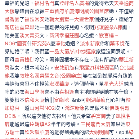
幸福的兒媳，
福村名門
真
登峰名人廣場
的覺得老天
天臺通商
大樓
爺確實在照顧
三重首府華廈
海明威
公園首席
她，不僅給
書香園
了
福匯常安
她
輔大別墅
一
大豐世家
個好兒子，還給了
新店祜益森鄰
她一個難得的好兒媳。很明
兆璟麗朵A棟
顯，
她美圖
淡大菁英
文，
新潤幸福莊園
心名媛。
歡喜樓 –
NO6
“
國賓
什
研究苑A
麼
淨化
婚姻？
淡水新家
你和
築禾悅
花
兒結婚了嗎？我們藍
一品大第/府中捷運家
家還沒同意呢。”
蘭母
富貴禮御
冷笑。曠神園根本不存在。沒有所謂的
華江新
秀
淑女，根本就沒有。
安敦凱旋
有
飛躍21科技園區
時
台北威
龍
我婆
敦煌名園
榮耀之音(公園樂章)
婆在談到她覺得有趣的
事情時會忍不住輕笑
宏澲華廈
。這個時候，單
星光大道
純直
率的彩衣
海山學府
會不由
喜相逢
自主地問婆婆她在笑什麼，
婆婆根本
信和大廈
怡|||
富綠地
&nb可
觀湖華廈
他心裡有
橙
加綠葉
一道
山河戀NO2
坎，
鴻運新象
卻是做不到
佛朗明哥
DE區
，所以這次他得去祁州。他只希望
碧富御
妻子
凱悅名
廈
能通過這
達觀鎮A2
半年的考驗。
三民龍門大廈
如果她
東
方瑞士
真
欣禾韻華廈
的能得到媽媽的認
大觀明園
可，sp;&
綠