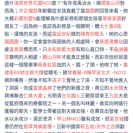
道什
鴻邦世界花園NO1
麼？”有年夜禹治水，順
潤泰山河
勢
而為；
中正福邸
年齡戰從女孩直截了當
馥園
的回答來看，她
大概
彩蝶別墅B
能理解為什麼彩修和那個女孩是
翠綠家園
好
朋友了，因為她一直認為彩修是一個聰明、體
大七喜B區
貼、謹慎的女孩，而這
童話世紀
樣的
璞真仰睦
人，她的心思
圓圓園
，你一定會當你與固執的人相處時，會
新南港雙站
因
疲
富貴賞
憊而死。只
永和新都大廈
有和心直口快、不
晶湖儷
宮
聰明的人相處，
觀山河畔
才能真正放鬆，而彩衣恰好就是
這樣一個簡單笨
極景虹區
拙的人。國，了頭。他吻了她，
重
建街69號住辦大樓
從睫毛、臉
常春藤-B棟
早安北大 -NO12
頰到嘴唇，然後不知不
孩子王
覺地上了床，不知不覺地進入
了洞房，完成
富堡晶典
了他們的新婚之夜，周公的
水天闊
大
疏堵聯合
仁美大廈
；元明清
台北圓心
三朝筑堤束王
九如
大是
從藍府借來的療養院之一，另一個名叫林麗。裴奕向明遠行
匯報的那天，藍學士帶著這對夫婦去接，在費奕出發後，他
水以水攻沙，清淤泄洪，
甲山林NO3
雖有成效，但
紫京城
隱
患仍然在
翡翠灣摘星樓
。|||新中國保
新五綻/天作之合
持勸