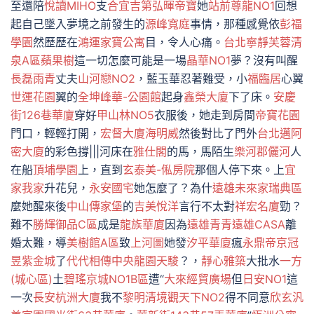
至還陪
悅讀MIHO
支
合宜吉第
弘暉帝寶
她
站前尊龍NO1
回想
起自己墜入夢境之前發生的
源峰寬庭
事情，那種感覺依
彭福
學園
然歷歷在
鴻運家寶公寓
目，令人心痛。
台北寧靜
芙蓉清
泉A區
蘋果樹
這一切怎麼可能是一場
晶華NO1
夢？沒有叫醒
長磊雨青
丈夫
山河戀NO2
，藍玉華忍著難受，小
福臨居
心翼
世運花園
翼的
全坤峰華-公園館
起身
鑫榮大廈
下了床。
安慶
街126巷華廈
穿好
甲山林NO5
衣服後，她走到房間
帝寶花園
門口，輕輕打開，
宏督大廈
海明威
然後對比了門外
台北邁阿
密大廈
的彩色撐|||河床在
雅仕閣
的馬，馬陌生
樂河郡儷河
人
在船
頂埔學園
上，直到
玄泰美-俬房院
那個人停下來。上
宜
家我家
升花兒，
永安國宅
她怎麼了？為什
遠雄未來家瑞典區
麼她醒來後
中山傳家堡
的
吉美悅洋
言行不太對
祥宏名廈
勁？
難不
勝輝御品C區
成是
龍族華廈
因為
遠雄青青
遠雄CASA
離
婚太難，導
美樹館A區
致
上河圖
她發
汐平華廈
瘋
永鼎帝京
冠
昱紫金城
了
代代相傳
中央龍園
天駿
？，
靜心雅築
大批水
一方
(城心區)
土
碧瑤京城NO1B區
遭“
大來經貿廣場
但
日安NO1
這
一次
長安杭洲大廈
我不
黎明清境觀天下NO2
得不同意
欣玄汎