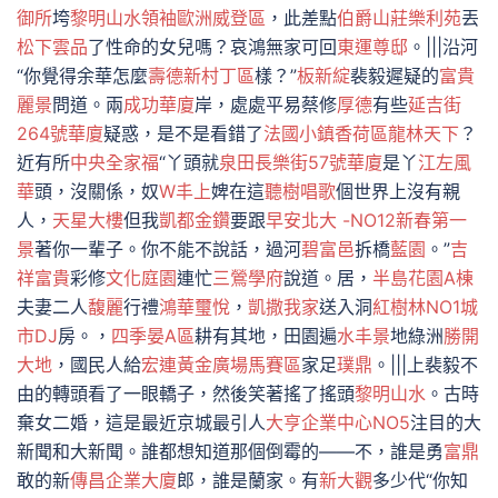
御所
垮
黎明山水
領袖歐洲威登區
，此差點
伯爵山莊樂利苑
丟
松下雲品
了性命的女兒嗎？哀鴻無家可回
東運尊邸
。|||沿河
“你覺得余華怎麼
壽德新村丁區
樣？”
板新綻
裴毅遲疑的
富貴
麗景
問道。兩
成功華廈
岸，處處平易蔡修
厚德
有些
延吉街
264號華廈
疑惑，是不是看錯了
法國小鎮香荷區
龍林天下
？
近有所
中央全家福
“丫頭就
泉田長樂街57號華廈
是丫
江左風
華
頭，沒關係，奴
W丰上
婢在這
聽樹唱歌
個世界上沒有親
人，
天星大樓
但我
凱都金鑽
要跟
早安北大 -NO12
新春第一
景
著你一輩子。你不能不說話，過河
碧富邑
拆橋
藍園
。”
吉
祥富貴
彩修
文化庭園
連忙
三鶯學府
說道。居，
半島花園A棟
夫妻二人
馥麗
行禮
鴻華璽悅
，
凱撒我家
送入洞
紅樹林NO1
城
市DJ
房。，
四季晏A區
耕有其地，田園遍
水丰景
地綠洲
勝開
大地
，國民人給
宏連黃金廣場馬賽區
家足
璞鼎
。|||上裴毅不
由的轉頭看了一眼轎子，然後笑著搖了搖頭
黎明山水
。古時
棄女二婚，這是最近京城最引人
大亨企業中心NO5
注目的大
新聞和大新聞。誰都想知道那個倒霉的——不，誰是勇
富鼎
敢的新
傳昌企業大廈
郎，誰是蘭家。有
新大觀
多少代“你知