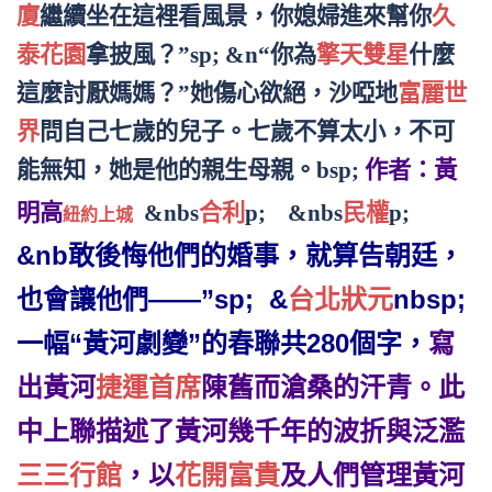
廈
繼續坐在這裡看風景，你媳婦進來幫你
久
泰花園
拿披風？”sp; &n“你為
擎天雙星
什麼
這麼討厭媽媽？”她傷心欲絕，沙啞地
富麗世
界
問自己七歲的兒子。七歲不算太小，不可
能無知，她是他的親生母親。bsp;
作者：
黃
明高
&nbs
合利
p; &nbs
民權
p;
紐約上城
&nb敢後悔他們的婚事，就算告朝廷，
也會讓他們——”sp; &
台北狀元
nbsp;
寫
一幅“黃河劇變”的春聯共280個字，
出黃河
捷運首席
陳舊而滄桑的汗青。此
中上聯描述了黃河幾千年的波折與泛濫
三三行館
，以
花開富貴
及人們管理黃河