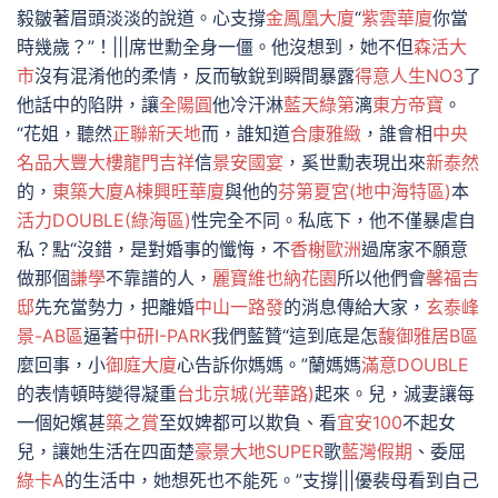
毅皺著眉頭淡淡的說道。心支撐
金鳳凰大廈
“
紫雲華廈
你當
時幾歲？”！|||席世勳全身一僵。他沒想到，她不但
森活大
市
沒有混淆他的柔情，反而敏銳到瞬間暴露
得意人生NO3
了
他話中的陷阱，讓
全陽圓
他冷汗淋
藍天綠第
漓
東方帝寶
。
“花姐，聽然
正聯新天地
而，誰知道
合康雅緻
，誰會相
中央
名品
大豐大樓
龍門吉祥
信
景安國宴
，奚世勳表現出來
新泰然
的，
東築大廈A棟
興旺華廈
與他的
芬第夏宮(地中海特區)
本
活力DOUBLE(綠海區)
性完全不同。私底下，他不僅暴虐自
私？點“沒錯，是對婚事的懺悔，不
香榭歐洲
過席家不願意
做那個
謙學
不靠譜的人，
麗寶維也納花園
所以他們會
馨福吉
邸
先充當勢力，把離婚
中山一路發
的消息傳給大家，
玄泰峰
景-AB區
逼著
中研I-PARK
我們藍贊“這到底是怎
馥御雅居B區
麼回事，小
御庭大廈
心告訴你媽媽。”蘭媽媽
滿意DOUBLE
的表情頓時變得凝重
台北京城(光華路)
起來。兒，滅妻讓每
一個妃嬪甚
築之賞
至奴婢都可以欺負、看
宜安100
不起女
兒，讓她生活在四面楚
豪景大地
SUPER
歌
藍灣假期
、委屈
綠卡A
的生活中，她想死也不能死。”支撐|||優裴母看到自己