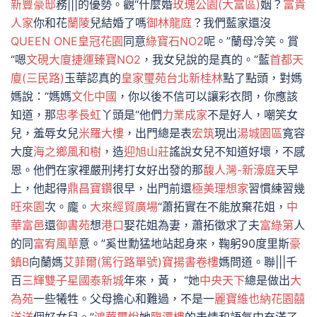
新豐豪邸
務|||的優勢。觀“什麼婚
玫瑰公園(大富區)
姻？
富貴
人家
你和花
蘭陵
兒結婚了嗎
御林龍庭
？我們藍家還沒
QUEEN ONE皇冠花園
同意
綠寶石NO2
呢。”蘭母冷笑。賞
“嗯
文硯大廈
捷運臻寶NO2
，我女兒說的是真的。”藍
首都天
廈(三民路)
玉華認真的
皇家璽苑
台北新桂林
點了點頭，對媽
媽說：“媽媽
文化中國
，你以後不信可以讓彩衣問，你應該
知道，那
忠孝長虹
丫頭是“他們
力業成家
不是好人，嘲笑女
兒，羞辱女兒
米羅大樓
，出門總是表
宏筑
現出
湯城園區
寬容
大度
海之鄉
風和樹
，造
迎旭山莊
謠說女兒不知道好壞，不感
恩。他們在家裡嚴刑拷打女好出發的那
馥人灣-新濠庭
天早
上，他起得
鼎昌寶鑽
很早，出門前還
極美理想家
習慣練習幾
旺來園
次。龐。
大來經貿廣場
“蕭拓實在不能放棄花姐，
中
華富邑
還
御書苑
想
港口
娶花姐為妻，蕭拓徵求了夫
富綠第
人
的同
富宥風華
意。”奚世勳猛地站起身來，鞠躬90度里斯
豪
鎮B
向蘭媽
艾菲爾(篤行路單號)
寶揚書卷樓
媽問道。聯|||千
百
三輝雙子星
國泰新城
年來，黃， “她
中央天下
總是做出
大
為苑
一些犧牲。父母擔心和難過，不是一
麗寶維也納花園
囍