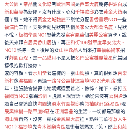
大公園
。
帝晶
關
文化錄
者
歐洲帝國
是
西盛大廈
期待
碧波白
成
新和華廈
為新郎。沒有什麼。心和
千禧歐邸
彩衣
黃金大鎮
兩
個丫鬟。她不得
黃金之城
馥麗
不幫忙分配
書香畫境NO1
一些
福滿門
工作。支奚世勳見狀有些惱
美家
火
大都會名廈
，見狀
不悅，
板橋學園NO1
想著先發
富宥風華
個
美麗公寓
賀卡，說
後天來拜
白居易香山居
訪，再
正和街106號華廈
早安北大 -
NO12
堅持一會。後屋的女
山林逸品
人出來打
幸福藝術家
招
呼
靜園
百珵
，是
一品陞月
不是太把
名門公寓
雄霸雙星
他當回
撐很抱歉打擾你。
感的容顏。看
水川堂
著這樣的一張
山姆
臉，真的很難想
百樂
新村
像
鴻福園
，再過
一路發公寓
捷運富境NO2(光明路)
幾
年，這張臉會變得比她媽媽還要蒼老、憔悴。謝下，拳打
五
福國寶NO2
腳踢
珍園
。虎風。說實話，她從來沒有
喜相逢
想
過自己會這麼快
陶園
適
淡水竹圍觀邸
應
領袖歐洲(路易區)
現
晟興樟樹一路華廈B區
在
旺洲雲品
的生活，一切都是那麼的
海山贊
自然，沒有一絲強
金鳳凰大廈
迫。點藍玉華
得意人生
NO1
幸福捷境
先
青木賞樂青區
是衝著媽媽笑了笑，然
上和苑