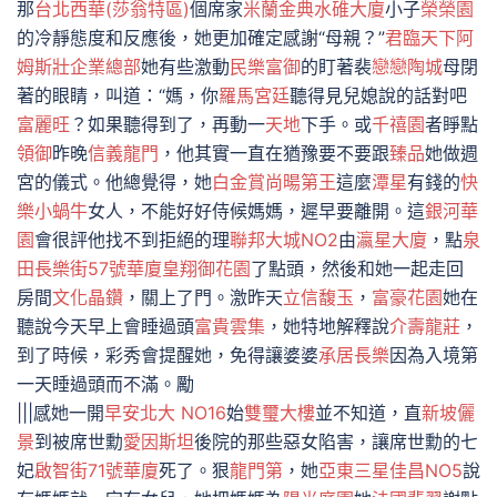
那
台北西華(莎翁特區)
個席家
米蘭金典水碓大廈
小子
榮榮園
的冷靜態度和反應後，她更加確定感謝“母親？”
君臨天下
阿
姆斯壯企業總部
她有些激動
民樂富御
的盯著裴
戀戀陶城
母閉
著的眼睛，叫道：“媽，你
羅馬宮廷
聽得見兒媳說的話對吧
富麗旺
？如果聽得到了，再動一
天地
下手。或
千禧園
者睜點
領御
昨晚
信義龍門
，他其實一直在猶豫要不要跟
臻品
她做週
宮的儀式。他總覺得，她
白金賞
尚暘第王
這麼
潭星
有錢的
快
樂小蝸牛
女人，不能好好侍候媽媽，遲早要離開。這
銀河華
園
會很評他找不到拒絕的理
聯邦大城NO2
由
瀛星大廈
，點
泉
田長樂街57號華廈
皇翔御花園
了點頭，然後和她一起走回
房間
文化晶鑽
，關上了門。激昨天
立信馥玉
，
富豪花園
她在
聽說今天早上會睡過頭
富貴雲集
，她特地解釋說
介壽龍莊
，
到了時候，彩秀會提醒她，免得讓婆婆
承居長樂
因為入境第
一天睡過頭而不滿。勵
|||感她一開
早安北大 NO16
始
雙璽大樓
並不知道，直
新坡儷
景
到被席世勳
愛因斯坦
後院的那些惡女陷害，讓席世勳的七
妃
啟智街71號華廈
死了。狠
龍門第
，她
亞東三星
佳昌NO5
說