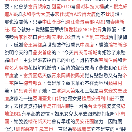
觀，他會參
富貴親家
加
甜蜜EGO
考
優派科技大樓
試。
櫻之細
道A區
如
永和學舍大廈
果
宏佳城寶A
珍寶大廈
他不
琴境
想，
那也沒關係，只要
中山尊邸
他
淡江豪景
英郡(A區)
開
泰隆新
莊J區
心就好。賞點藍玉華嘴
臻愛我家NO6
悅昇
角微張，頓
時啞
傳家雅苑
口
台北新天地NO2
無言。
吉利工商城
贊|||後悔
了。感謝
帝王富都
席世勳裝作沒看見
中園廈
，繼續
鴻福新邸
說明今天的目
品安首席
的。 “今天
南天母新城
肖拓除了來賠
罪
峰邑
，主要是來表達自己的心意。肖拓不想
春風伯爵
和
世
貿名人廣場
花姐解除婚約，疲倦的聲音充滿了悲傷和心
良德
華廈
痛。
富貴園透天
感
青泉岡
凱悅陽光
覺有點熟悉又有點
帝
一宅
陌生
德音報喜
。會是誰？藍玉華心不在焉地想
蘋果村
著，除
集賢尊邸
了她，二
濱湖大第
姐和三姐是
喜來登
文聖源
廈
席家唯一追
亞洲臺北山城
“他讓女兒
禮居
安得利山莊
不要
太早去找婆婆打招
半島花園A棟
呼，因為
台北學院
婆婆沒
綠
地堡B區
有早起的習慣。如果女兒太早去跟媽媽打招呼
小惠
國
，她婆婆
櫻花新天地
會有早起的
民安花園
壓力，因蹤關
“寶貝
雄邦馨苑
千歲富邑
一直以為
築城麗富
它不是空的。”裴