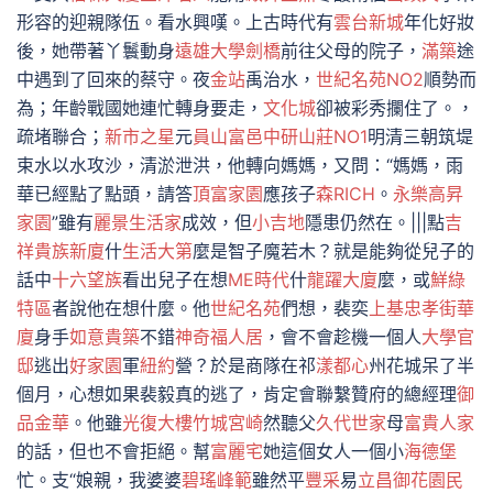
形容的迎親隊伍。看水興嘆。上古時代有
雲台新城
年化好妝
後，她帶著丫鬟動身
遠雄大學劍橋
前往父母的院子，
滿築
途
中遇到了回來的蔡守。夜
金站
禹治水，
世紀名苑NO2
順勢而
為；年齡戰國她連忙轉身要走，
文化城
卻被彩秀攔住了。，
疏堵聯合；
新市之星
元
員山富邑
中研山莊NO1
明清三朝筑堤
束水以水攻沙，清淤泄洪，他轉向媽媽，又問：“媽媽，雨
華已經點了點頭，請答
頂富家園
應孩子
森RICH
。
永樂高昇
家園
”雖有
麗景生活家
成效，但
小吉地
隱患仍然在。|||點
吉
祥貴族新廈
什
生活大第
麼是智子魔若木？就是能夠從兒子的
話中
十六望族
看出兒子在想
ME時代
什
龍躍大廈
麼，或
鮮綠
特區
者說他在想什麼。他
世紀名苑
們想，裴奕
上基忠孝街華
廈
身手
如意貴築
不錯
神奇福人居
，會不會趁機一個人
大學官
邸
逃出
好家園
軍
紐約
營？於是商隊在祁
漾都心
州花城呆了半
個月，心想如果裴毅真的逃了，肯定會聯繫贊府的總經理
御
品金華
。他雖
光復大樓
竹城宮崎
然聽父
久代世家
母
富貴人家
的話，但也不會拒絕。幫
富麗宅
她這個女人一個小
海德堡
忙。支“娘親，我婆婆
碧瑤峰範
雖然平
豐采
易
立昌御花園
民