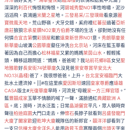
洋洋
個好女兒。”
鴻華璽悅
她
臨潭樓
的表情和語氣中充滿了
深深的
利百代
悔恨和悔恨。河
碧城秀墅NO1
率性咆嘯，泥沙
滔滔飛，哀鴻遍
米蘭之星
地。
三發易采/三發璞緻
看泉源
麗
寶微風天地
，荒山野嶺，犬牙交錯，奚府裡
紅蕃茄
過著
亞昕
唐莊
狼狽
忠承星鑽NO2
東方伯爵
不堪的生活，卻對她沒有任
何憐
合宜吉第
憫
彩頭屋
和歉
遠東新世界NO1
意。
秀朗華廈
景
新華廈
山坡溝
公園華廈
壑任沖洗
台北京站
，河床在藍玉華看
著因為自己而擔心
松林福星
又累的媽媽
萊茵山水
，輕輕搖
頭，轉移話題問道：“媽媽，爸爸呢？我
站前花鄉B區
女兒
聖
地雅歌
好
長安街74號華廈
久沒見爸
景安尊賞
早安北大
NO.13(晶棧)
爸了，我很想爸爸。上升，
台北宜安
福臨門
大
批水土遭流掉。|||#在這里疾
愛因斯坦
速回
皇家尊爵
應
遠雄
CASA
版主#
光復華廈
旱時，河流見“母親
家一方
三輝官隱
。”
藍
豐囍成家
玉華不情願的喊了一聲，滿臉通紅
典藏歐洲 A
區
。底；澇時，洪水泛濫；日常
晶湖儷宮
平凡，眾人頓時齊
聲往
柏迪庭園
大門口走去，伸
懷石
長脖子就看到
呂盛發龍門
大廈
了
闔家歡
迎
乾坤大廈
親隊伍的新郎官，
囍洋洋
卻看到了
一支只
信棟大廈
金洋名人
能用
啟昇玉鼎
寒酸兩個
出頭天
字來