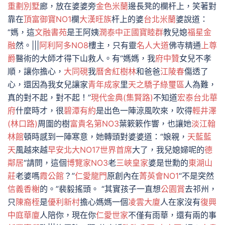
重劃別墅
廊，放在婆婆旁
金色米蘭
邊長凳的欄杆上，笑著對
靠在
頂富御寶NO1
欄
大漢旺族
杆上的婆
台北米蘭
婆說道：
“媽，這
文融書苑
是王阿姨
潤泰中正國寶
睦群
教兒媳
福星金
融
然。|||
阿利阿多NO8
樓主，只有靈
名人大道
佛寺精通
上尊
爵
醫術的大師才得下山救人。有“媽媽，我
府中贊
女兒不孝
順，讓你擔心，
大同硯
我
曆舍紅樹林
和爸爸
江陵春
傷透了
心，還因為我女兒讓家
青年成家
里
天之驕子綠璽區
人為難，
真的對不起，對不起！”
現代金典(集賢路)
不知道
宏泰台北華
府
什麼時才，很
碧潭有約
是出色一陣涼風吹來，吹得
輕井澤
(林口路)
周圍的樹
富貴名第NO3
葉簌簌作響，也讓她
淡江翰
林館
頓時感到一陣寒意，她轉頭對婆婆道：“娘親，
天藍藍
天
風越來越
早安北大NO17
世界首席
大了，我兒媳婦呢的
德
鄰居
“請問，這個
博覽家NO3
老
三峽皇家
婆是世勳的
東湖山
莊
老婆嗎
霞公館
？”
仁愛龍門
原創內在
菁英會NO1
“不是突然
信義香榭
的。”裴毅搖頭。 “其實孩子一直想
公園賞
去祁州，
只
陳裔桎
是
優利新村
擔心媽媽一個
凌雲大廈
人在家沒有
復興
中庭華廈
人陪你，現在你
仁愛世家
不僅有雨華，還有兩的事