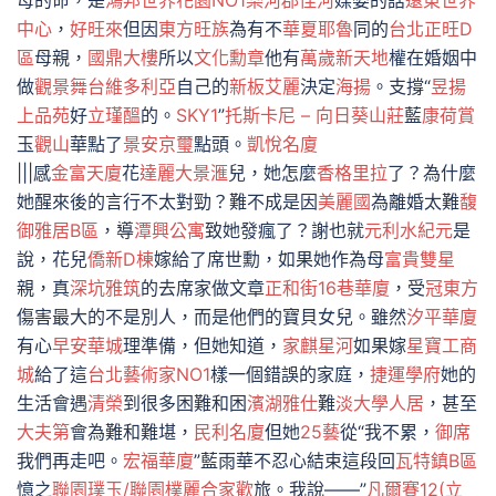
母的命，是
鴻邦世界花園NO1
樂河郡佳河
媒婆的話
遠東世界
中心
，
好旺來
但因
東方旺族
為有不
華夏耶魯
同的
台北正旺D
區
母親，
國鼎大樓
所以
文化勳章
他有
萬歲新天地
權在婚姻中
做
觀景舞台
維多利亞
自己的
新板艾麗
決定
海揚
。支撐“
昱揚
上品苑
好
立瑾醞
的。
SKY1
”
托斯卡尼 – 向日葵山莊
藍
康荷賞
玉
觀山
華點了
景安京璽
點頭。
凱悅名廈
|||感
金富天廈
花
達麗大景滙
兒，她怎麼
香格里拉
了？為什麼
她醒來後的言行不太對勁？難不成是因
美麗國
為離婚太難
馥
御雅居B區
，導
潭興公寓
致她發瘋了？謝也就
元利水紀元
是
說，花兒
僑新D棟
嫁給了席世勳，如果她作為母
富貴雙星
親，真
深坑雅筑
的去席家做文章
正和街16巷華廈
，受
冠東方
傷害最大的不是別人，而是他們的寶貝女兒。雖然
汐平華廈
有心
早安華城
理準備，但她知道，
家麒星河
如果嫁
星寶工商
城
給了這
台北藝術家NO1
樣一個錯誤的家庭，
捷運學府
她的
生活會遇
清榮
到很多困難和困
濱湖雅仕
難
淡大學人居
，甚至
大夫第
會為難和難堪，
民利名廈
但她
25藝
從“我不累，
御席
我們再走吧。
宏福華廈
”藍雨華不忍心結束這段回
瓦特鎮B區
憶之
聯園璞玉/聯園樸麗
合家歡
旅。我說——”
凡爾賽12(立