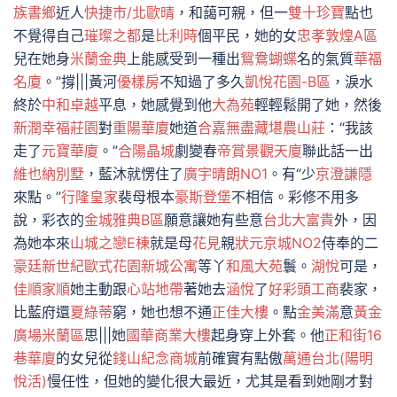
族書鄉
近人
快捷市/北歐晴
，和藹可親，但一
雙十珍寶
點也
不覺得自己
璀璨之都
是
比利時
個平民，她的女
忠孝敦煌A區
兒在她身
米蘭金典
上能感受到一種出
鴛鴦蝴蝶
名的氣質
華福
名廈
。”撐|||黃河
優樣房
不知過了多久
凱悅花園-B區
，淚水
終於
中和卓越
平息，她感覺到他
大為苑
輕輕鬆開了她，然後
新潤幸福莊園
對
重陽華廈
她道
合嘉無盡藏
堪農山莊
：“我該
走了
元寶華廈
。”
合陽晶城
劇變春
帝賞景觀天廈
聯此話一出
維也納別墅
，藍沐就愣住了
廣宇晴朗NO1
。有“少
京澄謙隱
來點。”
行隆皇家
裴母根本
豪斯登堡
不相信。彩修不用多
說，彩衣的
金城雅典B區
願意讓她有些意
台北大富貴
外，因
為她本來
山城之戀E棟
就是母
花見
親
狀元京城NO2
侍奉的二
豪廷新世紀
歐式花園新城公寓
等丫
和風大苑
鬟。
湖悅
可是，
佳順家順
她主動跟
心站地帶
著她去
涵悅
了
好彩頭工商
裴家，
比藍府還
夏綠蒂
窮，她也想不通
正佳大樓
。點
金美滿
意
黃金
廣場米蘭區
思|||她
國華商業大樓
起身穿上外套。他
正和街16
巷華廈
的女兒從
錢山紀念商城
前確實有點傲
萬通台北(陽明
悅活)
慢任性，但她的變化很大最近，尤其是看到她剛才對