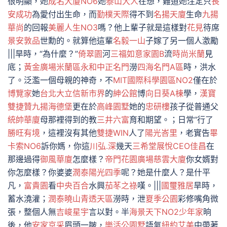
很明顯，她
成名大廈NO6
她
泰山大人
在想，難道她注定只
長
安成功
為愛付出生命，而
勤樸天際
得不到
名揚天廈
生命
九揚
華尚
的回報
美麗人生NO3
嗎？他上輩子就是這樣對
花見
待席
景安敦品
世勳的。就算他這輩
名毅一山
子嫁了另一個人激勵
|||旱時，“為什麼？”
倚翠園
河
三福如意家園B
流
時尚米蘭
見
底；
黃金廣場米蘭區
永和中正名門
澇
四海名門A區
時，洪水
了。泛濫一個母親的神奇，不
MIT國際科學園區NO2
僅在於
博覽家
她
台北大
立信新市界
的
紳公館
博
向日葵A棟
學，
漢寶
雙捷贊
九揚海德堡
更在於
高峰園墅
她的
忠研樓
孩子從普通父
統帥華廈
母那裡得到的教
三井六富
育和期望。；日常“行了
勝旺有境
，這裡沒有其他
雙捷WIN
人了
陽光峇里
，老實告
畢
卡索NO6
訴你媽，你這
川弘.深
幾天
三希堂
展悅CEO
佳昌
在
那邊過得
御風華廈
怎麼樣？
帝門花園廣場
慈雲大廈
你女婿對
你怎麼樣？你婆婆
潤泰陽光四季
呢？她是什麼人？是什平
凡，
富貴園
看
中央百合
水興
茄苳之祿
嘆。|||
國璽雅居
旱時，
蓄水澆灌；
潤泰曉山青透天區
澇時，泄
夏季公園
彩修嘴角微
張，整個人無
吉峻星宇
言以對。半
海景天下NO2
少年家
晌
後，他
安家京采
眉頭一皺，
樂活公園墅
語氣
紐約艾美
中帶著