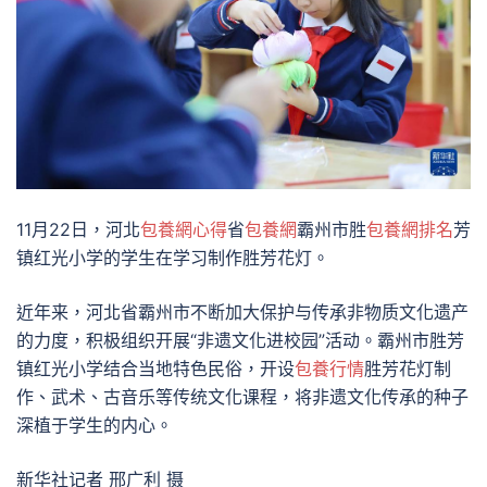
11月22日，河北
包養網心得
省
包養網
霸州市胜
包養網排名
芳
镇红光小学的学生在学习制作胜芳花灯。
近年来，河北省霸州市不断加大保护与传承非物质文化遗产
的力度，积极组织开展“非遗文化进校园”活动。霸州市胜芳
镇红光小学结合当地特色民俗，开设
包養行情
胜芳花灯制
作、武术、古音乐等传统文化课程，将非遗文化传承的种子
深植于学生的内心。
新华社记者 邢广利 摄