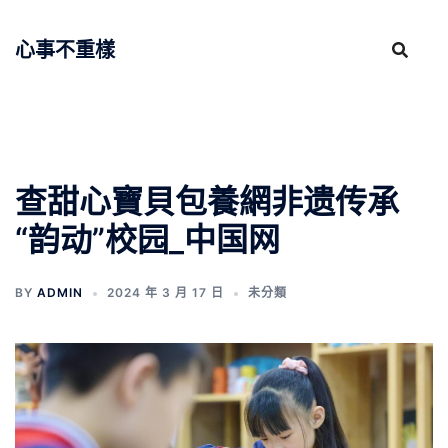
跳
至
心事不重樣
主
要
內
容
查甜心寶貝包養網非遗传承
“韵动”校园_中国网
BY
ADMIN
2024 年 3 月 17 日
未分類