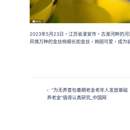
2023年5月23日，江苏省淮安市，古淮河畔的
风情万种的金丝桃细长如金丝，绚丽可爱，成为
文
“为无养查包養網老金老年人发放基础
章
养老金”值得认真研究_中国网
導
覽