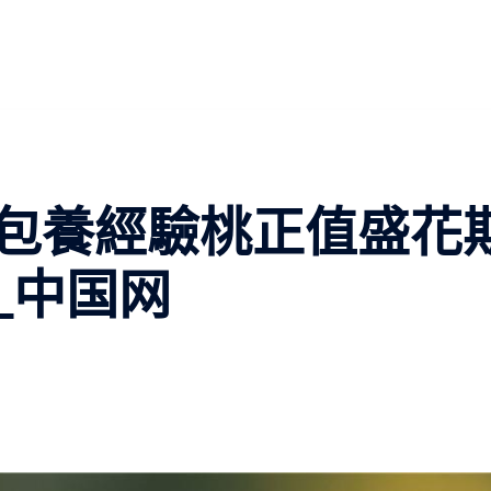
包養經驗桃正值盛花
_中国网