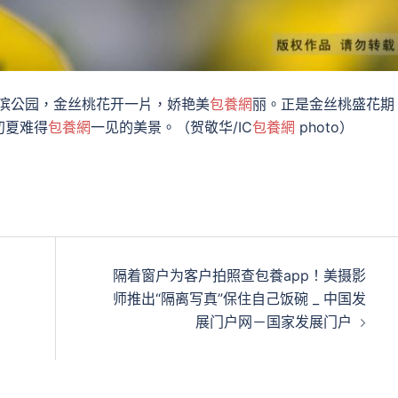
河滨公园，金丝桃花开一片，娇艳美
包養網
丽。正是金丝桃盛花期
初夏难得
包養網
一见的美景。（贺敬华/IC
包養網
photo）
隔着窗户为客户拍照查包養app！美摄影
师推出“隔离写真”保住自己饭碗 _ 中国发
展门户网－国家发展门户