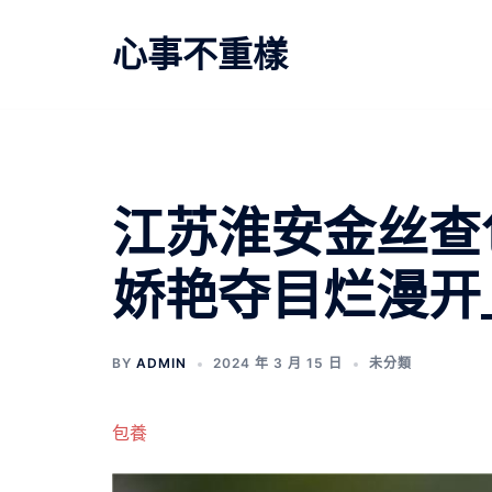
跳
至
心事不重樣
主
要
內
容
江苏淮安金丝查
娇艳夺目烂漫开
BY
ADMIN
2024 年 3 月 15 日
未分類
包養