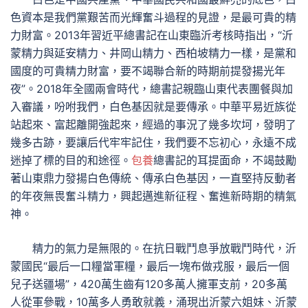
色資本是我們黨艱苦而光輝奮斗過程的見證，是最可貴的精
力財富。2013年習近平總書記在山東臨沂考核時指出，“沂
蒙精力與延安精力、井岡山精力、西柏坡精力一樣，是黨和
國度的可貴精力財富，要不竭聯合新的時期前提發揚光年
夜”。2018年全國兩會時代，總書記親臨山東代表團餐與加
入審議，吩咐我們，白色基因就是要傳承。中華平易近族從
站起來、富起離開強起來，經過的事況了幾多坎坷，發明了
幾多古跡，要讓后代牢牢記住，我們要不忘初心，永遠不成
迷掉了標的目的和途徑。
包養
總書記的耳提面命，不竭鼓勵
著山東鼎力發揚白色傳統、傳承白色基因，一直堅持反動者
的年夜無畏奮斗精力，興起邁進新征程、奮進新時期的精氣
神。
精力的氣力是無限的。在抗日戰鬥息爭放戰鬥時代，沂
蒙國民“最后一口糧當軍糧，最后一塊布做戎服，最后一個
兒子送疆場”，420萬生齒有120多萬人擁軍支前，20多萬
人從軍參戰，10萬多人勇敢就義，涌現出沂蒙六姐妹、沂蒙