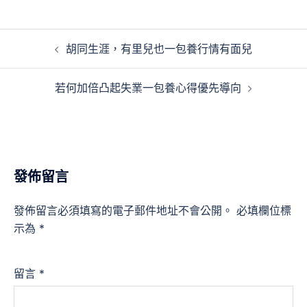
文
胡同生涯，有里兒也一包養行情有面兒
章
導
若何加倍凸起失業一包養心得優先導向
覽
發佈留言
發佈留言必須填寫的電子郵件地址不會公開。
必填欄位標
示為
*
留言
*