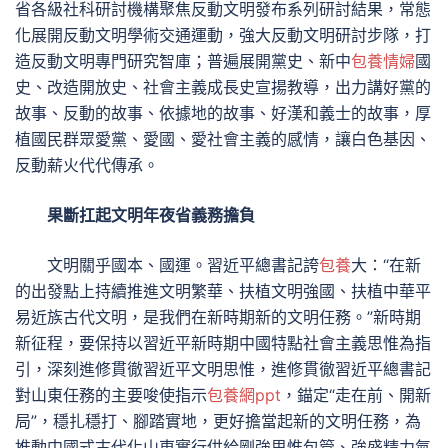
省各級社科研討機構聚焦反動文明發布系列研討結果，常態
化展開反動文明學術交通運動，強大反動文明研討步隊，打
造反動文明專門研究智庫；普遍展開黨史、新中
包養情婦
國
史、改造開放史、社會主義成長史宣揚教導，出力講好黨的
故事、反動的故事、依據地的故事、好漢和義士的故事，厚
植國民群眾愛黨、愛國、愛社會主義的感情，讓白色基因、
反動薪火代代傳承。
果斷扛起文明年夜省義務擔負
文明關乎國本、國運。習近平總書記誇
包養
大：“在新
的出發點上持續推進文明繁華、扶植文明強國、扶植中華平
易近族古代文明，是我們在新時期新的文明任務。”新時期
新征程，要保持以習近平新時期中國特點社會主義思惟為指
引，深刻進修貫徹習近平文明思惟，進修貫徹習近平總書記
對山東任務的主要唆使指示
包養網ppt
，錨定“走在前、開新
局”，穩扎穩打、腳踏實地，更好擔當起新的文明任務，為
推動中國式古代化山東實行供給剛強思惟包管、強盛精力氣