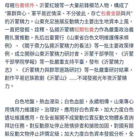
母親
包養條件
、沂蒙紅嫂等一大量前鋒模范人物，構成了
“黨群齊心、軍平易近情深、不分彼此、存亡
包養金額
與共”
的沂蒙精力。山東充足施展反動精力主要出生地資本上風，
一直把發掘、詮釋、弘揚沂蒙精
短期包養
力作為嚴重政治義
務扎實推動，先后出臺實行《山東省白色文明維護傳承條
例》、《關于鼎力弘揚沂蒙精力的看法》等一批主要政策律
例，成立開辦山東沂蒙精力研討會、沂蒙干部學院、《沂蒙
干部學院學報》等一批嚴重支持平臺，發布《沂蒙精力
志》、《沂蒙精力與群眾道路研討》等一批嚴重研討結果，
創作平易近族歌劇《沂蒙山》……不竭發揚光年夜沂蒙精
力。
白色地盤，熱血浸染；白色血脈，永續相傳。山東專心
用情用力維護好、治理好、應用好白色資本，加大力度白色
遺址維護應用，在全省展開不成變動位置反動文物體系查詢
拜訪任務，對反動原址停止險情排查和搶險加固，對國有館
躲反動文物停止評價定級；加大力度白色資本發掘分析，全