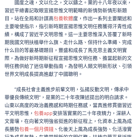
國度之魂，文以化之，文以鑄之。黨的十八年夜以來，
習近平總書記取眼宣揚思惟文明範疇的新情勢新情形新題
目，站在全局和計謀高
包養軟體
度，作出一系列主要闡述和
主要唆使指示，指引新時期宣揚思惟文明任務獲得汗青性成
績，構成了習近平文明思惟。這一主要思惟深入答覆了新時
期我國文明扶植舉什么旗、走什么路、保持什么準繩、完成
什么目的等最基礎題目，豐盛和成長了馬克思主義文明實
際，為做好新時期新征程宣揚思惟文明任務、擔當起新的文
明任務供給了迷信舉動指南，為發明人類文明新形狀、引領
世界文明成長提高進獻了中國聰明。
“成長社會主義進步前輩文明，弘揚反動文明，傳承中
華優良傳統文明”，是黨的二十年夜陳述提出的明白請求。
山東以高度的政治義務感和時期任務感，當真進修貫徹習近
平文明思惟，
包養app
安排落實黨的二十年夜精力，深耕人
文膏壤，在向著文明強省挺進的新征程上，化資本上風為成
長勝勢
包養一個月價錢
、化後天上風為成長強勢、化活潑實