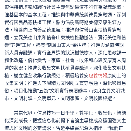
東保持把培養和踐行社會主義焦點價值不雅作為凝魂聚氣、
強基固本的基本工程，推進與中華傳統美德貫穿融通，深刻
實行國民品德扶植工程，鼎力倡樹新時期美德安康生涯方
法，培養向上向善品德風氣；推進與信譽山東扶植貫穿融
通，立異美德山東和信譽山東扶植推動辦法，實行美德和信
譽“五進”工程，擦亮“刻薄山東人”金招牌；推進與涵育時期
新人貫穿融通，實行全周遭的狀況樹德樹人，深化思政課一
體化改造，優化黌舍、家庭、社會、收集和心思安康育人周
遭的狀況；推進與收集文明扶植貫穿融通，深化收集文明扶
植，樹立健全收集行動規范，積極培養安
包養情婦
康向上的
收集文明；推進與下層精力文明創立貫穿融通，深化移風易
俗，項目化推動“五為”文明實行志愿辦事，改良立異文明城
市、文明村鎮、文明單元、文明家庭、文明校園評選。
當當代界，信息技巧一日千里，數字化、收集化、智能
化深刻成長，把握信息化前提下言論主導權成為穩固強大主
流思惟文明的必定請求。習近平總書記深入指出：“我們正