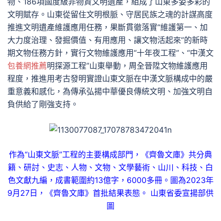
物、186項國度級非物資文明遺產，組成了山東多姿多彩的
文明賦存。山東從留住文明根脈、守居民族之魂的計謀高度
推進文明遺產維護應用任務，果斷貫徹落實“維護第一、加
大力度治理、發掘價值、有用應用、讓文物活起來”的新時
期文物任務方針，實行文物維護應用“十年夜工程”、“中漢文
包養網推薦
明探源工程”山東舉動，周全晉陞文物維護應用
程度，推進用考古發明實證山東文脈在中漢文脈構成中的嚴
重意義和感化，為傳承弘揚中華優良傳統文明、加強文明自
負供給了剛強支持。
作為“山東文脈”工程的主要構成部門，《齊魯文庫》共分典
籍、研討、史志、人物、文物、文學藝術、山川、科技、白
色文獻九編，成書範圍約13億字，6000多冊。圖為2023年
9月27日，《齊魯文庫》首批結果表態。 山東省委宣揚部供
圖