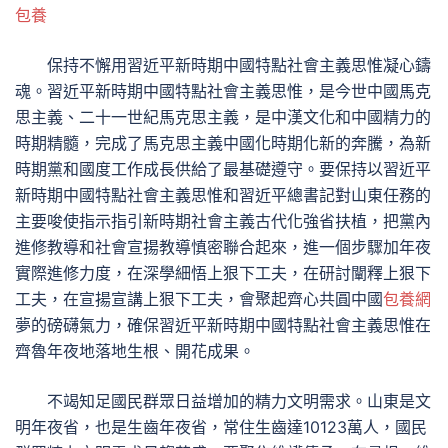
包養
保持不懈用習近平新時期中國特點社會主義思惟凝心鑄
魂。習近平新時期中國特點社會主義思惟，是今世中國馬克
思主義、二十一世紀馬克思主義，是中漢文化和中國精力的
時期精髓，完成了馬克思主義中國化時期化新的奔騰，為新
時期黨和國度工作成長供給了最基礎遵守。要保持以習近平
新時期中國特點社會主義思惟和習近平總書記對山東任務的
主要唆使指示指引新時期社會主義古代化強省扶植，把黨內
進修教導和社會宣揚教導慎密聯合起來，進一個步驟加年夜
實際進修力度，在深學細悟上狠下工夫，在研討闡釋上狠下
工夫，在宣揚宣講上狠下工夫，會聚起齊心共圓中國
包養網
夢的磅礴氣力，確保習近平新時期中國特點社會主義思惟在
齊魯年夜地落地生根、開花成果。
不竭知足國民群眾日益增加的精力文明需求。山東是文
明年夜省，也是生齒年夜省，常住生齒達10123萬人，國民