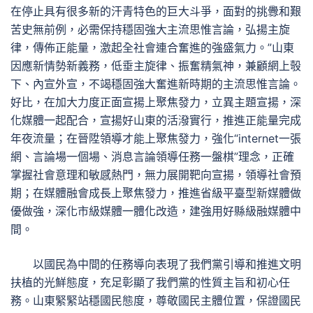
在停止具有很多新的汗青特色的巨大斗爭，面對的挑釁和艱
苦史無前例，必需保持穩固強大主流思惟言論，弘揚主旋
律，傳佈正能量，激起全社會連合奮進的強盛氣力。”山東
因應新情勢新義務，低垂主旋律、振奮精氣神，兼顧網上彀
下、內宣外宣，不竭穩固強大奮進新時期的主流思惟言論。
好比，在加大力度正面宣揚上聚焦發力，立異主題宣揚，深
化媒體一起配合，宣揚好山東的活潑實行，推進正能量完成
年夜流量；在晉陞領導才能上聚焦發力，強化“internet一張
網、言論場一個場、消息言論領導任務一盤棋”理念，正確
掌握社會意理和敏感熱門，無力展開靶向宣揚，領導社會預
期；在媒體融會成長上聚焦發力，推進省級平臺型新媒體做
優做強，深化市級媒體一體化改造，建強用好縣級融媒體中
間。
以國民為中間的任務導向表現了我們黨引導和推進文明
扶植的光鮮態度，充足彰顯了我們黨的性質主旨和初心任
務。山東緊緊站穩國民態度，尊敬國民主體位置，保證國民