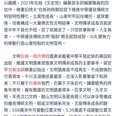
以繼續。2021年在給《文史哲》編纂部全部編纂職員的回
信中，總書記誇大“在新的時期前提下推進中華優良傳統文
明發明性轉化、立異性成長”。山東牢牢記住囑托、感恩奮
進，培養構成一大量標志性文明結果，文明傳承成長活氣迸
發半年不長也不短，苦了就過去了，只怕世事無常，人生無
常。，中華優良傳統文明“兩創”周全起勢成勢，以扎實無力
的舉動打造山東特點的文明窪地。
文明
包養一個月價錢
遺產承載著中華平易近族的基因和
血脈，維護文明遺產是推進文明傳承成長的主要基本。習近
平
包養金額
總書記指出，文明遺產是不成再生、不成替換的
可貴資本，不只活潑陳述著曩昔，也深入影響著當下和將
來；不只屬于
包養妹
我們，也屬于子孫后代。鐘靈毓秀的齊
魯年夜地，擁有豐盛的文明遺產資本，后李文明、北辛文
明、年夜汶口文明、龍山文明以及夏商周三代以來孕育構成
的優良傳統文明，組成文明譜系完全、文脈傳承成長的鏈
條；558萬余件可變動位置文物、3.35萬處不成變動位置文