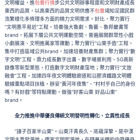
文明權益，進
包養行情
步公共文明辦事程度和文明財產成長
東西的品質，以高東西的品質文明供應不
包養
竭知足國民群
浩繁樣化多條理多方面的精力文明需求。好比，聚力實行
“文明惠平易近”工程，培養強大魯劇、魯藝、魯邦畿書等
brand，拓展下層公共文明運動空間，普遍展開群眾性小戲
小劇展演、文明進萬家等運動；聚力實行“山東手造”工程，
集中打造區域公共brand，加速培養財產集群；聚力實行“數
字文明”工程，鼎力成長數字出書、數字場景利用、5G高新
錄像等新型業態，打造數字文明財產窪地；聚力實行“文旅
融會”工程，加速四年夜文明體驗廊道和沿膠濟鐵路文明體
驗線重點項目扶植，辦妥“黃河年夜集”、“村村乎自己的身份
嗎？有好戲”等特點運動，做強“好客山東 好品山東”
brand。
全力推進中華優良傳統文明發明性轉化、立異性成長
“諸子百家半山東”。山東汗青長久、底蘊深摯，是中漢
文明主要發源地、儒家文明起源地，在殘暴光輝的中華優良