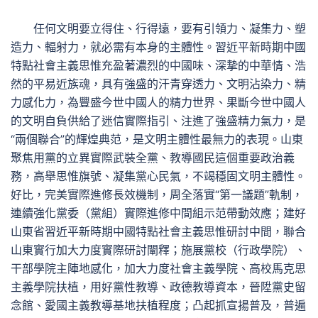
任何文明要立得住、行得遠，要有引領力、凝集力、塑
造力、輻射力，就必需有本身的主體性。習近平新時期中國
特點社會主義思惟充盈著濃烈的中國味、深摯的中華情、浩
然的平易近族魂，具有強盛的汗青穿透力、文明沾染力、精
力感化力，為豐盛今世中國人的精力世界、果斷今世中國人
的文明自負供給了迷信實際指引、注進了強盛精力氣力，是
“兩個聯合”的輝煌典范，是文明主體性最無力的表現。山東
聚焦用黨的立異實際武裝全黨、教導國民這個重要政治義
務，高舉思惟旗號、凝集黨心民氣，不竭穩固文明主體性。
好比，完美實際進修長效機制，周全落實“第一議題”軌制，
連續強化黨委（黨組）實際進修中間組示范帶動效應；建好
山東省習近平新時期中國特點社會主義思惟研討中間，聯合
山東實行加大力度實際研討闡釋；施展黨校（行政學院）、
干部學院主陣地感化，加大力度社會主義學院、高校馬克思
主義學院扶植，用好黨性教導、政德教導資本，晉陞黨史留
念館、愛國主義教導基地扶植程度；凸起抓宣揚普及，普遍