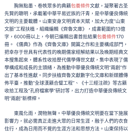
胸無點墨、卷帙眾多的典籍
包養條件
文獻，凝聚著古圣
先賢的聰明，承載著中華平易近族的汗青，是中華優良傳統
文明的主要載體。山東安身文明資本天賦，加大力度“山東
文脈”工程扶植，組織編輯《齊魯文庫》，成書範圍約13億
字，6000冊以上，今朝已編輯出書首批結果
包養條件
170
冊。《儒典》作為《齊魯文庫》開篇之作和主要構成部門，
把幸存于世具有代表性的晚期儒家經解結果以及晚期經典文
本搜集起來，體系性收拾歷代儒學傳世文獻，集中表現了儒
學構成和成長的主頭緒，為推動中華優良傳統文明“兩創”作
出了基本性進獻。同步扶植齊魯文獻數字化文庫和新媒體傳
佈平臺，推動“全球漢籍合璧工程”、《十三經注疏》等古籍
收拾工程及“孔府檔案學”研討等，出力打造中華優良傳統文
明“兩創”新標桿。
東風化雨，潤物無聲。中華優良傳統文明要在當下施展
影響力，就必需真正走進大眾的日常生涯，融于人們的衣食
住行，成為日用而不覺的生涯方法和思想方法。山東保持以