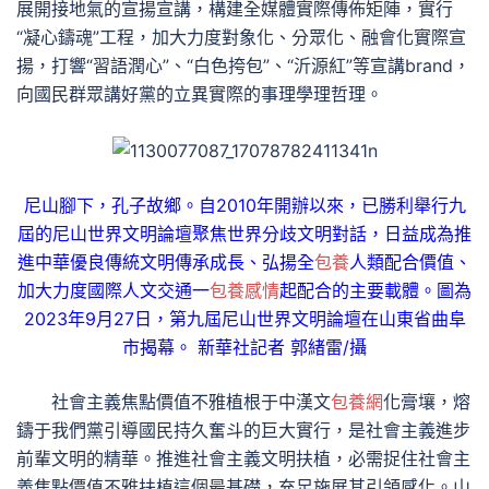
展開接地氣的宣揚宣講，構建全媒體實際傳佈矩陣，實行
“凝心鑄魂”工程，加大力度對象化、分眾化、融會化實際宣
揚，打響“習語潤心”、“白色挎包”、“沂源紅”等宣講brand，
向國民群眾講好黨的立異實際的事理學理哲理。
尼山腳下，孔子故鄉。自2010年開辦以來，已勝利舉行九
屆的尼山世界文明論壇聚焦世界分歧文明對話，日益成為推
進中華優良傳統文明傳承成長、弘揚全
包養
人類配合價值、
加大力度國際人文交通一
包養感情
起配合的主要載體。圖為
2023年9月27日，第九屆尼山世界文明論壇在山東省曲阜
市揭幕。 新華社記者 郭緒雷/攝
社會主義焦點價值不雅植根于中漢文
包養網
化膏壤，熔
鑄于我們黨引導國民持久奮斗的巨大實行，是社會主義進步
前輩文明的精華。推進社會主義文明扶植，必需捉住社會主
義焦點價值不雅扶植這個最基礎，充足施展其引領感化。山