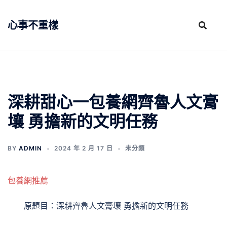
跳
至
心事不重樣
主
要
內
容
深耕甜心一包養網齊魯人文膏
壤 勇擔新的文明任務
BY
ADMIN
2024 年 2 月 17 日
未分類
包養網推薦
原題目：深耕齊魯人文膏壤 勇擔新的文明任務