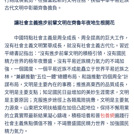
行為成長氣勢，在擔當起新的文明任務、扶植中華平易近族
古代文明中彰顯齊魯擔負。
讓社會主義進步前輩文明在齊魯年夜地生根開花
中國特點社會主義是周全成長、周全提高的巨大工作，
沒有社會主義文明繁華成長，就沒有社會主義古代化。習近
平總書記指出：“沒有進步前輩文明的積極引領，沒有國民
精力世界的極年夜豐盛，沒有平易近族精力氣力的不竭加
強，一個國度、一個平易近族不成能矗立于世界平易近族之
林。”兼顧推動“五位一體”總體布局、和諧推動“四個周全”計
謀布局，文明是主要內在的事務；推進高東西的品質成長，
文明是主要支點；知足國民日益增加的美妙生涯需求，文明
是主要原因；克服進步途徑上各類風險挑釁，文明是主要氣
力源泉。山東把文明扶植擺在加倍凸起地位，保持不懈用黨
的立異實際最新結果凝心鑄魂，積極培養和普
包養網
遍踐行
社會主義焦點價值不雅，不竭豐盛國民精力世界、加強國民
精力氣力。