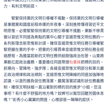
力、有利文明前提。
緊緊保持黨的文明引導權不搖動。保持黨的文明引導權
是事關黨和國度前程命運的年夜事。深刻進修懂得習近平文
明思惟，必需緊緊保持黨的文明引導權不搖動，果斷不移貫
徹以習近平同道為焦點的黨中心關于宣揚思惟文明任務的一
系列新理念新思惟新計謀，確保宣揚思惟文明任務引導權緊
緊把握在黨的手中，把黨的引導貫串宣揚思惟文明任務全經
過歷程，為擔當起新的文明任務供給剛強政治包管。山東將
果斷扛起政治義務，重要擔任同道帶頭
包養妹
把標的目的、
抓導向、管陣地、強步隊；各級宣揚思惟文明部分和單元嚴
正政治規律和政治規則，宣揚思惟文明陣線的同道加強陣地
認識，以激烈擔負促任務落實，嚴厲落實認識形狀任務義務
制，確保文明扶植一直沿著對的標的目的進步“小姐，您沒
事吧？有什麼不舒服的地方嗎？奴婢可以幫您回聽芳園休息
嗎？”彩秀小心翼翼的問道，心裡卻是一陣陣的起伏。