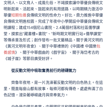
文明人、以文育人、成風化俗，不竭摸索讓中華優良傳統文
明新起來、活起來、鼓起來的有用道路，以時期精力激活中
華優
短期包養
良傳統文明的性命力。好比，鼎力推進中華優
良傳統文明進校園，完成了年夜中小學開設中華優良傳統文
明課程；建成154個尼山書院、2.4萬個村落和社區儒學課
堂，摸索出“藏書樓+書院”、“新時期文明實行站+儒學課堂”
等傳承普及形式；創作發布一批文藝精品，關于黃河文明的
《黃河文明年夜會》、關于中華禮樂的《中國禮 中國樂
包
養感情
》、關于中華戲曲的《戲宇宙》、關于海岱考古的
《城子崖》等節目廣受好評。
從反動文明中吸取奮勇前行的磅礴氣力
齊魯年夜地，是一片洗澡著反動文明的白色熱土。在這
里，簡直每座山都有故事，每條河都有傳奇，處處佈滿了白
色記憶，浸染著崢嶸歲月與崇奉氣力。
白色是中國共產黨、中華國民共和國最鮮亮的底色，白