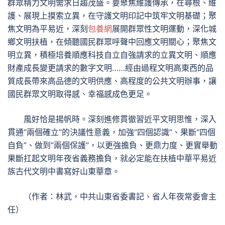
群眾精力文明需求日趨茂盛。要聚焦維護傳承，在尋根、維
護、展現上摸索立異，在守護文明印記中筑牢文明基礎；聚
焦文明為平易近，深刻
包養網
展開群眾性文明運動，深化城
鄉文明扶植，在傾聽國民群眾呼聲中回應文明關心；聚焦文
明立異，積極培養順應科技自立自強請求的立異文明、順應
財產成長變更請求的數字文明……經由過程文明高東西的品
質成長帶來高品德的文明供應、高程度的公共文明辦事，讓
國民群眾文明取得感、幸福感成色更足。
風好恰是揚帆時。深刻進修貫徹習近平文明思惟，深入
貫通“兩個確立”的決議性意義，加強“四個認識”、果斷“四個
自負”、做到“兩個保護”，以更強擔負、更鼎力度、更實舉動
果斷扛起文明年夜省義務擔負，就必定能在扶植中華平易近
族古代文明中書寫好山東華章。
（作者：
林武，
中共山東省委書記、省人年夜常委會主
任）