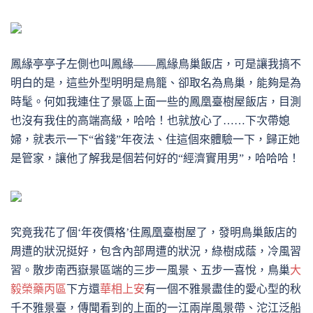
鳳緣亭亭子左側也叫鳳緣
——鳳緣鳥巢飯店，可是讓我搞不
明白的是，這些外型明明是鳥籠、卻取名為鳥巢，能夠是為
時髦。何如我連住了景區上面一些的鳳凰臺樹屋飯店，目測
也沒有我住的高端高級，哈哈！也就放心了……下次帶媳
婦，就表示一下“省錢”年夜法、住這個來體驗一下，歸正她
是管家，讓他了解我是個若何好的“經濟實用男”，哈哈哈！
究竟我花了個
‘年夜價格’住鳳凰臺樹屋了，發明鳥巢飯店的
周遭的狀況挺好，包含內部周遭的狀況，綠樹成蔭，冷風習
習。散步南西嶽景區端的三步一風景、五步一喜悅，鳥巢
大
毅榮藥丙區
下方還
華相上安
有一個不雅景盡佳的愛心型的秋
千不雅景臺，傳聞看到的上面的一江兩岸風景帶、沱江泛船