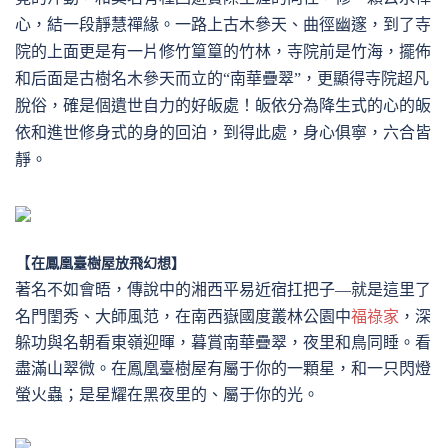
心，結一段靜慧禪緣。一路上古木參天、曲徑幽邃，到了寺
院的上面更是有一片修竹篁篁的竹林，寺院前是竹海，擺佈
和后面是古樹名木參天而立的
“南華疊翠”，更顯得寺院超凡
脫俗，確是個遺世自力的好皈處！皈依分為降生式的心的皈
依和進世修身式的身的回泊，到得此處，身心俱寧，六合皆
靜。
【
在鳳凰臺樹屋放飛幻想】
著名不如會晤，
傳說中的湘西平易近宿扛把子
—就是這里了
名門閨秀、大師風范，在南西嶽國度叢林公園中
福祿家
，深
躲功與名朝看東嶺迎暉，暮賞南華疊翠，夜里和鳥同睡。看
盡滿山翠微。在鳳凰臺樹屋有屬于你的一顆星，和一只閃燈
螢火蟲；是星耀在黑夜里的、屬于你的光。