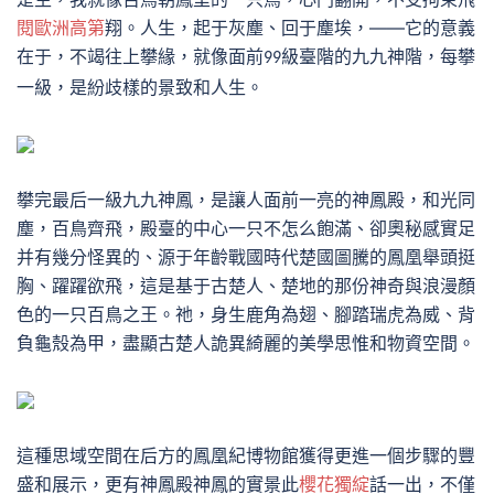
閱歐洲高第
翔。人生，起于灰塵、回于塵埃，——它的意義
在于，不竭往上攀緣，
每攀
就像面前
級臺階的九九神階，
99
一級，是紛歧樣的景致和人生。
攀完最后一級九九神鳳，是讓人面前一亮的神鳳殿，和光同
塵，百鳥齊飛，殿臺的中心一只不怎么飽滿、卻奧秘感實足
并有幾分怪異的、源于年齡戰國時代楚國圖騰的鳳凰舉頭挺
胸、躍躍欲飛，這是基于古楚人、楚地的那份神奇與浪漫顏
色的一只百鳥之王。祂，身生鹿角為翅、腳踏瑞虎為威、背
負龜殼為甲，盡顯古楚人詭異綺麗的美學思惟和物資空間。
這種思域空間在后方的鳳凰紀博物館獲得更進一個步驟的豐
盛和展示，更有神鳳殿神鳳的實景此
櫻花獨綻
話一出，不僅