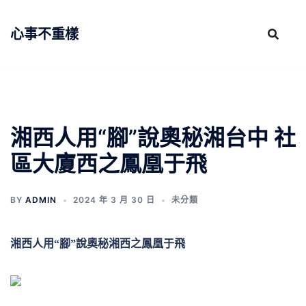
跳
至
心事不重樣
主
要
內
容
湘西人用“腳”說奧秘湘台中 社
區大廈西之鳳凰于飛
BY
ADMIN
2024 年 3 月 30 日
未分類
湘西人用
“腳”說奧秘湘西之鳳凰于飛