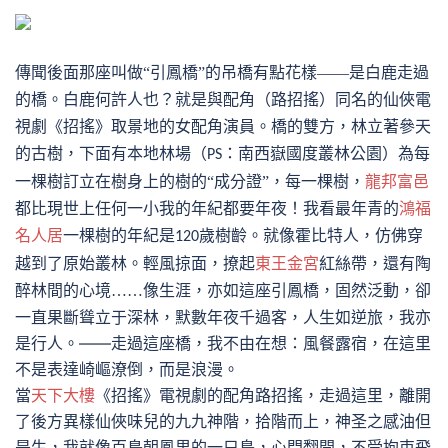
傳聞後面那座
叫做
“引鳳橋”的吊橋
有點花樣
——是白鹿走過
的橋。白鹿何許人也？就是與配角（路招搖）同名的仙俠電
。橋的雙方，林立著參天
視劇《招搖》取景地的女配角演員
的古樹，下面有本地林場（
：南西嶽國度叢林公園
）為每
PS
一棵樹訂立在樹身上的樹的
“成分證”，每一棵樹，
龍邦富邑
都比現世上任何一小我的年紀都要年夜！我看最年青的
鴻福
。就像霍比特人，仿佛穿
名人居
一棵樹的年紀是
歲樹齡
120
越到了原始叢林。輕風掠面，撩起
東王金宮
紅絲帶，
還有陶
像生涯，亦如這座引鳳橋，固然泛動，卻
醉林間的心境
……
一直果斷聳立于深林，默數年夜千過客，人生如逆旅，我亦
是行人。——走過這座橋，我不由在想：風餐露宿，在這里
不是表達崎嶇潦倒，而是浪漫。
當
天下大樓
《招搖》電視劇的配角路招搖，走過這里，離開
了後方異樣仙俠味兒的九九神階，拾階而上，神圣之感油但
是生，我就像百鳥朝鳳里的一只鳥，心門翻開，不受拘束飛