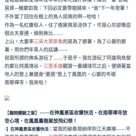
房資
機靈如我：下回必定要帶媳婦來，“省”下一年夜筆！
—
不外當了回住在樹上的鳥人挺爽的啊
哈哈！
—
作為一名紅塵俗人，住了樹屋爽是涼快了，可是心坎卻像這
個炎天普通，燥熱無比
……
上山。大要率
三采大業新象
的是為了避暑，為了心靈的避
暑，用你們年青人的話講
——
就是所謂的佛系游玩了
……于是乎，我在游玩了阿誰飛鳥營
的霍比特風情谷、
三意禾康
觀賞一番繡球花之后，便順著當
地人的登上兼健身“要道”登上了鳳凰的、心靈的岑嶺
南華禪寺，我來啦！
【
】——
在神鳳景區收獲快活、在南華禪寺放
翻開體驗之窗
空心境、在鳳凰臺樹屋放飛幻想！
當我的破桑塔納停到江天廣場
——不
·】在
神鳳景區收獲快活：