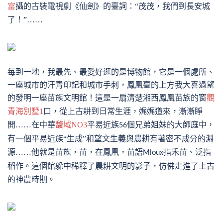
富
攝的古裝電視劇《仙劍》的臺詞：“茂茂，我們到長安城
了！”……
每到一地，我最先、最愛好逛的是博物館，它是一個處所、
一座城市的汗青印記和城市手刺，鳳凰臺的上方我大喜過望
的發明一座苗族文明館！
這是一扇清楚湘西鳳凰苗族的窗
觀
青海別墅1
口，從上古耕到日常生涯，娓娓道來，漸漸睜
開
……在中華
馥域NO3
平易近族
個兄弟姐妹的大師庭中，
56
有一個平易近族“生成”和望文生義與農耕有著密不成分的淵
源……他就是苗族，苗，在鳳凰，苗語
指禾苗、泛指
Mloux
稻作。這個館躲中稀釋了農耕文明的影子，仿佛走進了上古
的神農時期。