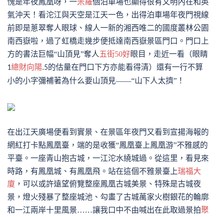
愧是年夜鳳凰呀，一
米羅
個泊車場也顯得很有文明內在和英
氣沖天！看沱江與天空是江天一色，出得泊車場年夜門視線
前即是蔥翠奪人眼球、線人一新的湘西唯二的國度叢林公園
便抵達南西嶽景區門口。
南西嶽啦，過了虹橋走幾步
門口上
方的書法巨幅
“山頂見”奪人
五街50好
眼目，走近一看（眼睛
的估量在門口下方亦能看得清
）還有一行不算
1
總財向陽
.5
小的小字彌補著為什么要山頂見
——“山下人太擠”！
在出江天廣場便看到實景、在景區年夜門又看到宣揚海報的
網紅打卡點鳳凰臺，端的是收獲
“鳳凰臺上鳳凰游”不雅感的
。一座青山抱古城，一江沱水繞城過。從這里，看見來
平臺
時路，有鳳凰城、有鳳凰飛。站在這個不雅景臺上
瑞福大
廈
，可以或許遠望俯覽整座鳳凰古城美景
、特殊是古城夜
景，燈火殘暴了整座城池、勾畫了古城萬家火樹銀花的輪廓
和一江兩岸十里風景
……讓我口中不由喊出在此取過景拍
聚