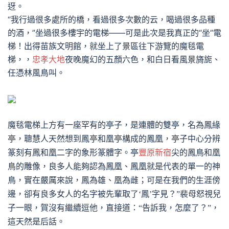
迓。
“我行過很多處所的橋，看過很多次數的云，喝過很多品種
的酒，”坐過很多樓宇的電梯——可是此次是我真正的“坐”電
梯！出得苗族文明館，就坐上了景區往下游覽的魔毯電
梯，，
忠孝大地
夜晚魔幻的五顏六色，和白日看風景旖旎、
任憑林風鳥叫。
魔毯電梯
上方有一座罕有的亭子，是連體的雙亭，名為鳳緣
亭，聰慧人天然想到鳳亭和凰亭構成的鳳凰，亭子中心分辨
篆刻有鳳和凰二字的象形篆體字。亭
豐原新宿
尖的鳳鳥和凰
鳥的雕像，良多人能夠認為鳳凰、鳳凰就是代表的單一的神
鳥，實在嚴厲來說，鳳為雄、凰為雌；可是在我們的生涯傍
邊，卻有良多女人的名字被先輩取了
‘鳳’字見？”裴母怒視兒
子一眼，賀沒有繼續逗他，直接道：“告訴我，怎麼了？”，
這天然是后話。