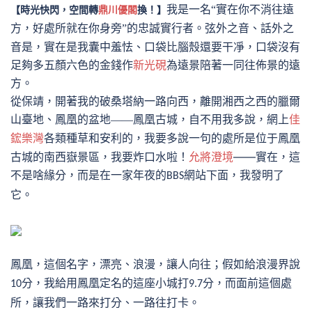
我是一名
“實在你不消往遠
【時光快閃，空間轉
鼎川優閣
換！】
弦外之音、話外之
方，好處所就在你身旁”的忠誠實行者。
音是，實在是我囊中羞怯、口袋比腦殼還要干凈，口袋沒有
足夠多五顏六色的金錢作
新光硯
為遠景陪著一同往佈景的遠
方。
從保靖，開著我的破桑塔納一路向西，離開湘西之西的臘爾
山臺地、
鳳凰的盆地
——鳳凰古城，自不用我多說，網上
佳
我要多說一句的處所是位于鳳凰
鋐樂灣
各類種草和安利的，
古城的南西嶽景區，我要炸口水啦！
允將澄境
——實在，這
不是啥緣分，而是在一家年夜的
網站下面，我發明了
BBS
它。
鳳凰，這個名字，漂亮、浪漫，讓人向往；
假如給浪漫界說
而面前這個處
分，
我給用鳳凰定名的這座小城打
分，
10
9.7
所，讓我們一路來打分、一路往打卡。