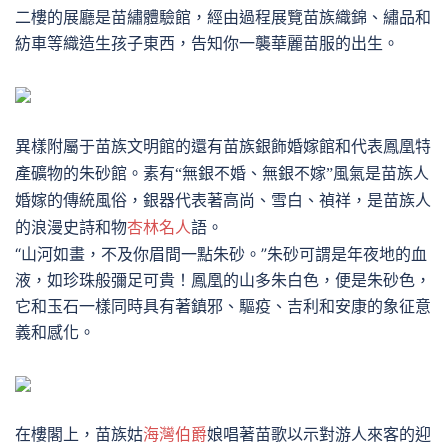
二樓的展廳是苗繡體驗館，經由過程展覽苗族織錦、繡品和
紡車等織造生孩子東西，告知你一襲華麗苗服的出生。
異樣附屬于苗族文明館的還有苗族銀飾婚嫁館和代表鳳凰特
產礦物的朱砂館。素有
“無銀不婚、無銀不嫁”風氣是苗族人
婚嫁的傳統風俗，銀器代表著高尚、雪白、禎祥，是苗族人
的浪漫史詩和物
杏林名人
語。
“山河如畫，不及你眉間一點朱砂。”朱砂可謂是年夜地的血
液，如珍珠般彌足可貴！鳳凰的山多朱白色，便是朱砂色，
它和玉石一樣同時具有著鎮邪、驅疫、吉利和安康的象征意
義和感化。
在樓閣上，苗族姑
海灣伯爵
娘唱著苗歌以示對游人來客的迎