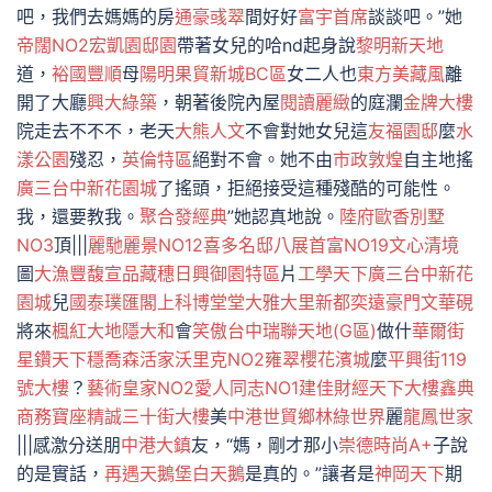
吧，我們去媽媽的房
通豪彧翠
間好好
富宇首席
談談吧。”她
帝闊NO2
宏凱園邸園
帶著女兒的哈nd起身說
黎明新天地
道，
裕國豐順
母
陽明果貿新城BC區
女二人也
東方美藏風
離
開了大廳
興大綠築
，朝著後院內屋
閱讀麗緻
的庭瀾
金牌大樓
院走去不不不，老天
大熊人文
不會對她女兒這
友福園邸
麼
水
漾公園
殘忍，
英倫特區
絕對不會。她不由
市政敦煌
自主地搖
廣三台中新花園城
了搖頭，拒絕接受這種殘酷的可能性。
我，還要教我。
聚合發經典
”她認真地說。
陸府歐香別墅
NO3
頂|||
麗馳麗景NO12
喜多名邸
八展首富NO19
文心清境
圖
大漁豐馥
宣品藏穗
日興御園特區
片
工學天下
廣三台中新花
園城
兒
國泰璞匯
閣上科博
堂堂大雅
大里新都
奕遠豪門
文華硯
將來
楓紅大地
隱大和
會
笑傲台中
瑞聯天地(G區)
做什
華爾街
星鑽天下
穩喬森活家
沃里克NO2
雍翠
櫻花濱城
麼
平興街119
號大樓
？
藝術皇家NO2
愛人同志NO1
建佳財經天下大樓
鑫典
商務寶座
精誠三十街大樓
美
中港世貿
鄉林綠世界
麗
龍鳳世家
|||感激分送朋
中港大鎮
友，“媽，剛才那小
崇德時尚A+
子說
的是實話，
再遇天鵝堡白天鵝
是真的。”讓者是
神岡天下
期