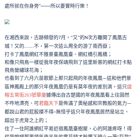
處所就在你身旁”——所以要實時行樂！
在湘西來說，古跡頻發的
月，“又”的
次方離開了鳳凰古
7
N
城！又的……不，第一次這么周全的游了南西嶽；
打卡了鳳凰網紅不雅景臺鳳凰臺、網紅橋引鳳橋；
和像只飛鳥一樣從我年夜保靖飛到了這里新普的網紅打卡點
飛鳥營繡球花海；
也看到了六月六苗歌節上那只起飛的年夜鳳凰
這和他們景
—
區神鳳殿上的那只年夜鳳凰仍是有莫年夜的差別滴，這只
誼
榕五常街263號華廈
據傳出自古楚國的年夜鳳凰看上往固然
不咋地漂亮、可
君臨天下
是佈滿了奧秘感和宗教般的氣力
—
都說山君的屁股摸不得
無怪乎這只年夜鳳凰居然是站立、
~
超出于虎背之上的；
住了一住阿誰網紅平易近宿鳳凰臺樹屋，心的阿誰疼呀！得
從我媳婦那里領年夜半年的零花錢才幹攢下辣么一筆
“巨款”