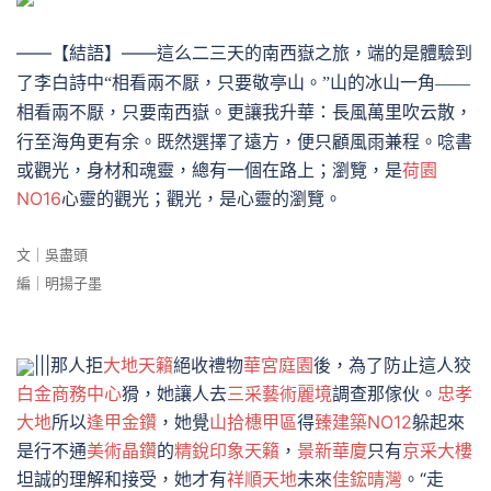
——【結語】——
這么二三天的南西嶽之旅，端的是體驗到
了李白詩中
“相看兩不厭，只要敬亭山。”山的冰山一角——
更讓我升華：長風萬里吹云散，
相看兩不厭，只要南西嶽。
行至海角更有余。既然選擇了遠方，便只顧風雨兼程。唸書
或觀光，身材和魂靈，總有一個在路上；瀏覽，是
荷園
NO16
心靈的觀光；觀光，是心靈的瀏覽。
文｜吳盡頭
編｜明揚子墨
|||那人拒
大地天籟
絕收禮物
華宮庭園
後，為了防止這人狡
白金商務中心
猾，她讓人去
三采藝術麗境
調查那傢伙。
忠孝
大地
所以
逢甲金鑽
，她覺
山拾橞甲區
得
臻建築NO12
躲起來
是行不通
美術晶鑽
的
精銳印象天籟
，
景新華廈
只有
京采大樓
坦誠的理解和接受，她才有
祥順天地
未來
佳鋐晴灣
。“走