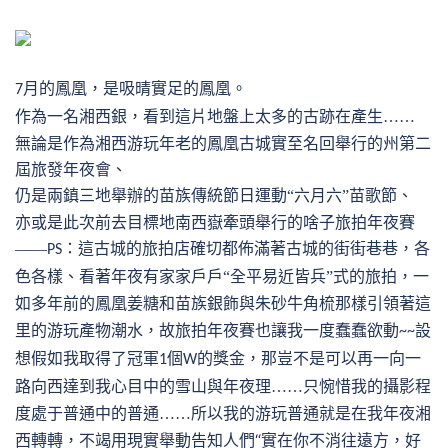
月的鳳凰，是吸晴實足的鳳凰。
7
作為一名湘西銀，看到這片地盤上太多的古跡在產生
……
無論是作為湘西游玩年老的鳳凰古城實至名回舉行的州第二
屆旅發年夜會、
仍是兩鎮三地舉辦的苗族傳統節日運動
“六月六”苗歌節、
亦或是此次前去目標地南西嶽牽頭舉行的啥子旅拍年夜賽
——
：這古城的旅拍店確切都佈滿著古城的街街巷巷，各
PS
色各樣、看著年夜有家家戶戶“全平易近皆兵”式的旅拍，一
如多年前的鳳凰姜糖和苗族銀飾與朱砂牛角梳那樣引領著這
里的游玩產物潮水，故旅拍年夜賽也讓我一度蠢蠢欲動
設
~~
想假如我取得了冠軍
個
的獎金，那豈不是可以再一向一
1
W
路向西達到我心目中的雪山與年夜理……只惋惜我的攝影程
度處于普通中的普通……所以我的游玩普通就是在我年夜湘
“實在你不消往遠方，好
西轉轉，不竭用現實舉動告知人們