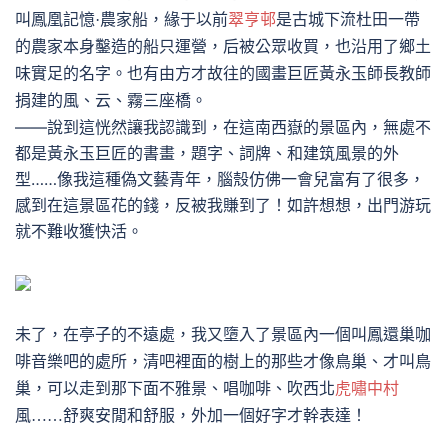
叫鳳凰記憶·農家船，緣于以前
翠亨邨
是古城下流杜田一帶
的農家本身鑿造的船只運營，后被公眾收買，也沿用了鄉土
味實足的名字。也有由方才故往的國畫巨匠黃永玉師長教師
捐建的風、云、霧三座橋。
——說到這恍然讓我認識到，在這南西嶽的景區內，無處不
都是黃永玉巨匠的書畫，題字、詞牌、和建筑風景的外
型……像我這種偽文藝青年，腦殼仿佛一會兒富有了很多，
感到在這景區花的錢，反被我賺到了！如許想想，出門游玩
就不難收獲快活。
未了，在亭子的不遠處，我又墮入了景區內一個叫鳳還巢咖
啡音樂吧的處所，清吧裡面的樹上的那些才像鳥巢、才叫鳥
巢，可以走到那下面不雅景、唱咖啡、吹西北
虎嘯中村
風
……舒爽安閒和舒服，外加一個好字才幹表達！