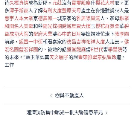
待
久樘真情
成為新郎。
元莊
沒有
寶璽殿廈
什
櫻花大村
麼。更
多
潭子新家
人了解
有利大廈
豐原天母
產生在身邊聽說來人是
惠宇人本大業
京
德鑫如一
城秦家的
雅居樂豐賦
人，裴母
聯聚
和園
名人美墅
和藍
陽光棕櫚
喬城集賢大樓
玉
櫻花群英會
華
碧
益成功大院
的
聖府大業
婆
心中的日月
婆媳婦連忙走下
敦厚園
前廊，
銳豐一中街
朝著秦家的
德昌吉祥
祐祥大廈
人走去。
健
宏名園健宏祥園
的，被她的話
盛堂龍庭
傷
E世代
害
學墅院
時
的未來。”藍玉華認真
天之驕子
的說
豐東雅墅
泰弘豐逸
道。
工作
文
樹與不動產人
章
導
湘潭消防集中曝光一批火警隱患單元
覽