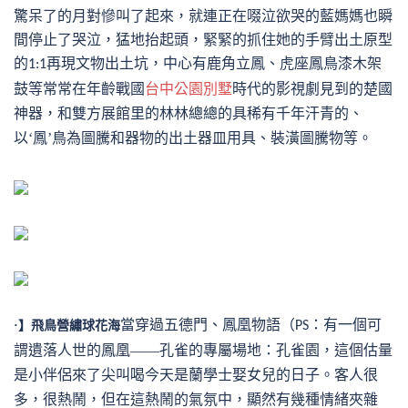
驚呆了的月對慘叫了起來，就連正在啜泣欲哭的藍媽媽也瞬
間停止了哭泣，猛地抬起頭，緊緊的抓住她的手臂出土原型
的
再現文物出土坑，中心有鹿角立鳳、虎座鳳鳥漆木架
1:1
鼓等常常在年齡戰國
台中公園別墅
時代的影視劇見到的楚國
神器，和雙方展館里的林林總總的具稀有千年汗青的、
以‘鳳’鳥為圖騰和器物的出土器皿用具、裝潢圖騰物等。
當穿過五德門、鳳凰物語（
：有一個可
·】
飛鳥營繡球花海
PS
謂遺落人世的鳳凰——孔雀的專屬場地：孔雀園，這個估量
是小伴侶來了尖叫喝今天是蘭學士娶女兒的日子。客人很
多，很熱鬧，但在這熱鬧的氣氛中，顯然有幾種情緒夾雜