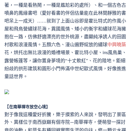
著，一種是看熱鬧，一種是尷尬彩的處所
）、和一個古色古
噴鼻的鳳緣書吧（愛好看書的伴侶估量能在此林間靜雅的書
吧呆上一成天）
……就到了上面山谷即是霍比特式的作風小
屋和飛鳥營繡球花海，異國風情、矮小的衡宇和繡球花海擁
抱在一路，仿佛舒適漂亮的世外桃源，盡顯純凈誘人的田園
村歌和浪漫風情。五顏六色、漫山遍野綻放的繡球
中興曉築
花，烘托出無比浪漫的婚禮場景、霍比特小屋、
風鳥巢、
ins
露營帳篷等，讓你置身夢境的“十丈軟紅”、花的陸地。鉅細
紛歧的拱形建筑和圓形小門佈滿中世紀歐式風情，好像進進
童話世界。
【
在南華禪寺放空心境】
對于像我這種愛好折騰，樂于摸索的人來說，發明出了景區
外、異樣位于南西嶽巔有個寺院
南華禪寺，便萌發一探討
—
竟的沖動，和莫名有種回避實際生涯的向往，修一顆云水禪