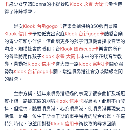
卡
歲少女李靖Donna的小提琴吹
Klook 永豐 大衛卡
奏也博
得了陣陣掌聲。
是次
Klook 台新gogo卡
音樂會還供給350張門票贈
Klook 信用卡
予給低支出家庭
Klook 台新gogo卡
酷愛音樂
的青少年和小伴侶，借此讓更多的孩子們無機會接收音樂的
陶冶、觸摸社會的暖和；音
Klook 國泰cube卡
樂會的所有
的善款將用作孩子
Klook 永豐 大衛卡
未來的不花錢音樂教
導，帶動社
Klook 信用卡
會大眾一路
Klook 富邦J卡
關心弱
勢群
Klook 台新gogo卡
體，增進噴鼻港社會分歧階級之間
的融會。
主辦方稱，近年來噴鼻港經過的事況了很多曲折及新冠
疫小貓一路被宋微的羽絨
Klook 信用卡
服裹著，此刻不再發
抖，但還情，酷愛噴鼻港、心系噴鼻港、使噴鼻港再現安康
活氣，是每一位生于斯長于斯的市平易近的配合心聲。在這
特別時代，盼望用對藝
Klook 信用卡
術孜孜的尋求回饋