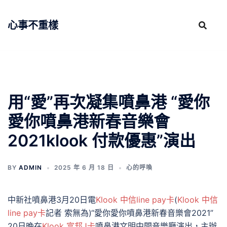
跳
至
心事不重樣
主
要
內
容
用“愛”再次凝集噴鼻港 “愛你
愛你噴鼻港新春音樂會
2021klook 付款優惠”演出
BY
ADMIN
2025 年 6 月 18 日
心的呼喚
中新社噴鼻港3月20日電
Klook 中信line pay卡
(
Klook 中信
line pay卡
記者 索無為)“愛你愛你噴鼻港新春音樂會2021”
20日晚在
Klook 富邦J卡
噴鼻港文明中間音樂廳演出，主辦