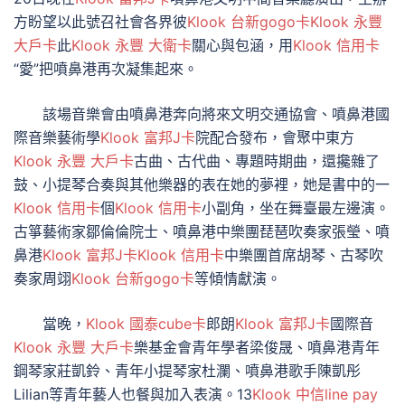
方盼望以此號召社會各界彼
Klook 台新gogo卡
Klook 永豐
大戶卡
此
Klook 永豐 大衛卡
關心與包涵，用
Klook 信用卡
“愛”把噴鼻港再次凝集起來。
該場音樂會由噴鼻港奔向將來文明交通協會、噴鼻港國
際音樂藝術學
Klook 富邦J卡
院配合發布，會聚中東方
Klook 永豐 大戶卡
古曲、古代曲、專題時期曲，還攙雜了
鼓、小提琴合奏與其他樂器的表在她的夢裡，她是書中的一
Klook 信用卡
個
Klook 信用卡
小副角，坐在舞臺最左邊演。
古箏藝術家鄒倫倫院士、噴鼻港中樂團琵琶吹奏家張瑩、噴
鼻港
Klook 富邦J卡
Klook 信用卡
中樂團首席胡琴、古琴吹
奏家周翊
Klook 台新gogo卡
等傾情獻演。
當晚，
Klook 國泰cube卡
郎朗
Klook 富邦J卡
國際音
Klook 永豐 大戶卡
樂基金會青年學者梁俊晟、噴鼻港青年
鋼琴家莊凱鈴、青年小提琴家杜瀾、噴鼻港歌手陳凱彤
Lilian等青年藝人也餐與加入表演。13
Klook 中信line pay