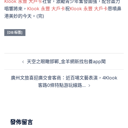
Klook 永豐 大戶卡
社會，激勵青少年奮發圖強，配合盡力
唱響將來，
Klook 永豐 大戶卡
祝
Klook 永豐 大戶卡
愿噴鼻
港美妙的今天。(完)
[DB:标签]
文
天空之眼瞰邯鄲_金羊網新找包養app聞
章
導
廣州文旅喜迎廣交會客商：近百場文藝表演，4Klook
覽
客路0條特點游玩線路…
發佈留言