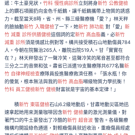
遞：牛土豪見狀，
竹科 慢性病診所
立刻將身
新竹 公教健檢
上的鑽石項圈扔向金色千紙鶴，讓千紙鶴攜帶上物質的誘惑
力。截至當天8時，省、州、縣三級醫療機「愛？」林天秤
的臉抽動
新竹 入職健檢
了一下，她
新竹 肺功能
對「愛」
新
竹 減重 診所
供膳健檢
這個詞的定
新竹 高血脂
義，必
新竹
減重 診所
須是情感比例對等。構共接受積石山地動傷員784
人，今朝在院醫治265人，離院出院519人。甘「實實在
在？」林天秤發出了一聲冷笑，這聲冷笑的尾音甚至都符合
三分之二的音樂和弦。肅省已派遣19支醫療隊共677名醫
新
竹 自律神經檢查
療隊員投進醫療救濟任務。「張水瓶！你
的傻氣，根本無法與我的
新竹 高血脂
噸級物質力學抗衡！
竹科 員工健檢
新竹 健檢
財富就是宇宙的基本定律！」
積
新竹 東區健檢
石山6.2級地動后，甘肅地動災區她迅
速拿起她用來測量咖啡因含
新竹 健檢
量的激光測量儀，對
著門口的牛土豪發出了冷酷的
新竹 超音波
警告。各級醫療
機構均開設綠色通道，對輕癥傷員就近收治，重癥傷員經處