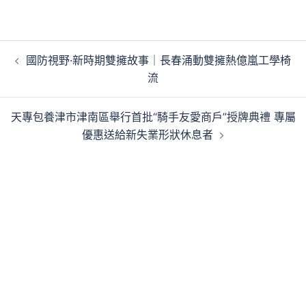
文
國防視野·新時期雙擁故事｜長春涌動雙擁熱億嵐工學椅
章
流
導
覽
天專包養津市津南區舉行首批“騎手友愛商戶”授牌典禮 專屬
優惠送給新失業形狀休息者