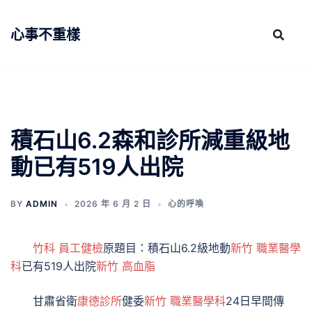
跳
至
心事不重樣
主
要
內
容
積石山6.2森和診所減重級地
動已有519人出院
BY
ADMIN
2026 年 6 月 2 日
心的呼喚
竹科 員工健檢
原題目：積石山6.2級地動
新竹 職業醫學
科
已有519人出院
新竹 高血脂
甘肅省衛
康德診所
健委
新竹 職業醫學科
24日早間傳