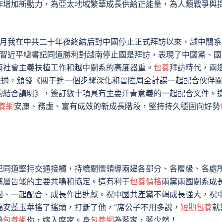
作增加新動力，為亞太地域繁華成長供給正能量，為人類戰爭與
10月我在中共二十年夜終結后對中國停止正式拜訪以來，越中關系
月，習近平總書記同道勝利對越南停止國是拜訪，表現了中國黨、國
南社會主義扶植工作和越中關系的高度器重。
包養
拜訪時代，兩
交通，頒發《關于進一個步驟深化和晉陞周全計謀一起配合伙伴
的結合講明》，簽訂數十項具有主要汗青意義的一起配合文件。
養網
安康、務虛、富有成效的新成長階段，堅持持久穩固向好勢
記同道堅持交通接觸，持續關懷領導兩邊各部分、各層級、各處
高層告竣的主要共鳴和協定。這有利于
包養價格
兩黨兩國關系成
固、一起配合、成長作出進獻。祝中國共產黨不竭成長強大，祝
福安藍玉華搖了搖頭，打斷了他，“席公子不用多說，
短期包養
就
給
包養網
你，嫁入席家。身
包養網
為藍家，藍少然！