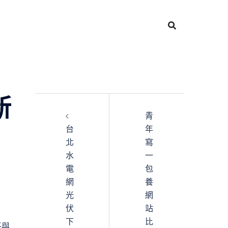
新
青
台
年
北
寫
水
一
電
包
網
養
光
網
伏
站
下
比
平與