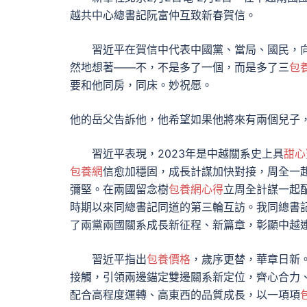
越共中心總書記阮富仲互致新春賀信。
習近平在賀信中代表中國黨、當局、國民，
然地想著——不，不是多了一個，而是多了三
包
要和他同房，同床。妙祝愿。
他的岳父告訴他，他希望如果他將來有兩個兒子
習近平表現，2023年是中越關系史上具
甜心
包養網
信愈加穩固，成長計謀加快對接，周全一
彌堅。在兩國留念樹
包養網心得
立周全計謀一起
時期以來同總書記同道的第三輪互訪。我同總書
了兩黨兩國關系成長新征程、新篇章，彰顯中越
習近平指出
包養價格
，歲序更替，華章日新
接觸，引領兩邊錨定雙邊關系新定位，齊心合力
配合高程度運轉、高東西的品質成長，以一項項