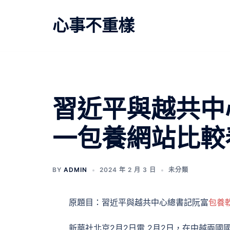
跳
至
心事不重樣
主
要
內
容
文
習近平與越共中
章
一包養網站比較
導
覽
BY
ADMIN
2024 年 2 月 3 日
未分類
原題目：習近平與越共中心總書記阮富
包養
新華社北京2月2日電 2月2日，在中越兩