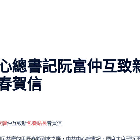
心總書記阮富仲互致
春賀信
軟體
仲互致新
包養站長
春賀信
國國民共慶的甲辰春節到來之際，中共中心總書記、國度主席習近