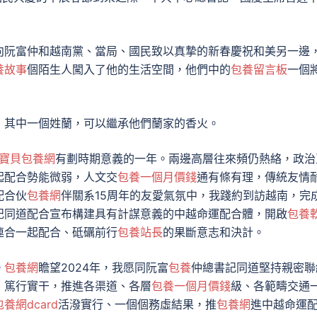
向阮富仲和越南黨、當局、國民致以真摯的新春慶祝和美另一邊
養故事
個陌生人闖入了他的生活空間，他們中的
包養留言板
一個
，其中一個姓蘭，可以繼承他們蘭家的香火。
寶貝包養網
有劃時期意義的一年。兩邊高層往來頻仍熱絡，政治
起配合勢能微弱，人文交
包養一個月價錢
通有條有理，傳統友情
配合伙
包養網
伴關系15周年的友愛氣氛中，我踐約到訪越南，完
記同道配合宣布構建具有計謀意義的中越命運配合體，開啟
包養
連合一起配合、砥礪前行
包養站長
的果斷意志和決計。
。
包養網
瞻望2024年，我愿同阮富
包養
仲總書記同道堅持親密聯
、篤行實干，推進各渠道、各層
包養一個月價錢
級、各範疇交通
包養網dcard
活潑實行、一個個務虛結果，推
包養網
進中越命運