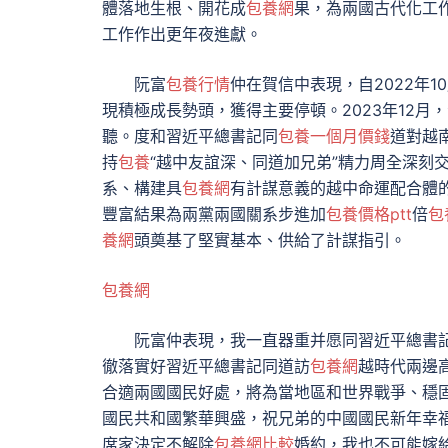
體落地生根、開花成
包養網
果，為兩國古代化工
工作作出更年夜進獻。
阮富
包養行情
仲在賀信中表現，自2022年
現積極成長勢頭，獲得主要停頓。2023年12
聽。度和習近平總書記同
包養一個月價錢
道對越
持
包養
“越中友誼深、同道加兄弟”精力周全深刻
系、構建具
包養網
有計謀意義的越中命運配合體
豐富結果為兩黨兩國關系步進加
包養價格ptt
倍
包
養網
頭奠基了堅實基本、供給了計謀指引。
包養網
阮富仲表現，我一直器重并愿同習近平總書
徹落實好習近平總書記同道訪
包養網
越時代兩邊
合適兩國國民好處，將為當地區和世界戰爭、穩
國民共和國繁華興盛，祝兄弟的中國國民新年幸
席家決定不解除
包養網比較
婚約，我也不可能嫁