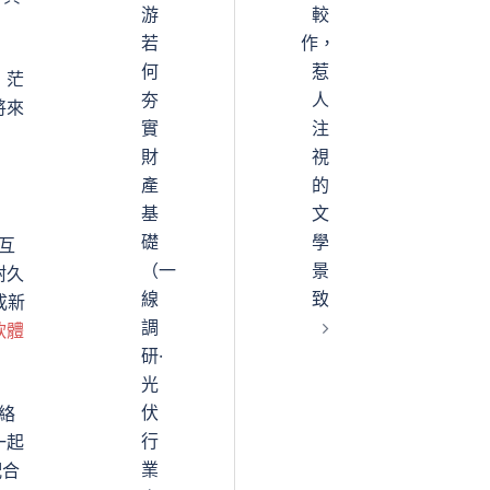
游
較
若
作，
何
惹
，茫
夯
人
將來
實
注
財
視
產
的
基
文
礎
學
互
（一
景
耐久
線
致
成新
調
軟體
研·
光
伏
絡
行
一起
業
配合