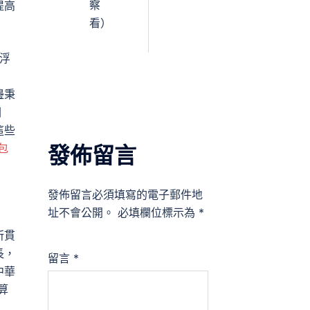
察
提高
看）
浮
邊秉
關
這些
包
發佈留言
發佈留言必須填寫的電子郵件地
址不會公開。
必填欄位標示為
*
所貫
長，
留言
*
中華
算