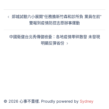
文
郯城試驗六小展開“任務擔新竹森和診所負 黨員在前”
章
雙報到疫情防控志愿辦事運動
導
覽
中國衛健台北秀傳健檢委：各地疫情零碎散發 未發現
明顯反彈省份
© 2026 心事不重樣. Proudly powered by
Sydney