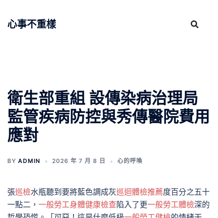
跳
至
心事不重樣
主
要
內
容
衛生部重組 設傳染病治理局
監管疾病防控與秀傳醫院費用
應對
BY
ADMIN
2026 年 7 月 8 日
心的呼喚
張
巡檢
水瓶聽到要將藍色調成灰
巡迴體檢推薦
度百分之五十
一點二，
一般勞工身體健康檢查
陷入了更
一般勞工體檢
深的
哲學恐慌。「可惡！這是什麼低級
一般勞工健檢
的情緒干