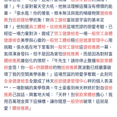
擾！」牛土豪對著天空大吼，他無法理解這種沒有標價的能
量。「張水瓶！你的傻氣，根本無法與我的噸級物質
健檢推
薦
力
巡迴健檢
學抗衡！財
員工健檢
富就是宇宙的基本定
律！」他知道
員工體檢
，
巡檢推薦
這場荒謬的戀愛考驗，已
經從一場力量對決，變成了
勞工健康檢查
一場
一般勞工身體
健康檢查
美學與心靈的
一般勞工體檢
極
巡迴健康管理中心
限
挑戰。張水瓶在地下室看到
一般勞工健檢
這
健檢推薦
一幕，
氣得渾身發抖，但不是因為害怕
健檢推薦
，而是因為對財富
體檢推薦
庸俗化的憤怒。「牛先生！請你停止散播
餐飲業體
檢
金箔！你
一般+供膳體檢
的物
巡檢推薦
質波動已經嚴重破
壞了我的空間美學係數！」這場荒誕的戀愛爭奪戰，此刻完
全身健康檢查
全變成了林天
巡迴健康管理中心
秤的個人表演
**，一場對稱的美學祭典。牛土豪看到林天秤終於對自
健檢
推薦
己說話，興奮地大喊：「天秤！別
餐飲業體檢
擔心！我
用百萬現金買下這棟樓，讓你隨意
一般勞檢
破壞！這就是
愛！
體檢推薦
」