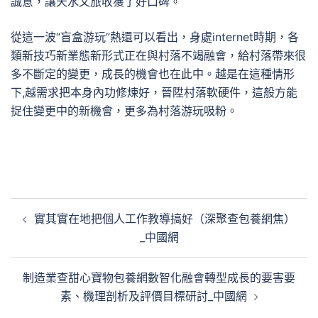
誠意，讓天水文旅收獲了好口碑。
從這一波“盲盒游玩”熱還可以看出，身處internet時期，各
類新技巧新業態新形式正在與村落不竭融會，給村落帶來很
多不斷定的變更，成長的機會也在此中。越是在這種情形
下,越需求把本身內功修煉好，晉陞村落軟硬件，這般方能
捉住變更中的新機會，更多為村落游玩吸粉。
文
實其實在地把個人工作教導搞好（深聚查包養網焦）
章
_中國網
導
覽
制造業查甜心寶物包養網數智化融會轉型成長的要害要
素、機理剖析及評價目標研討_中國網