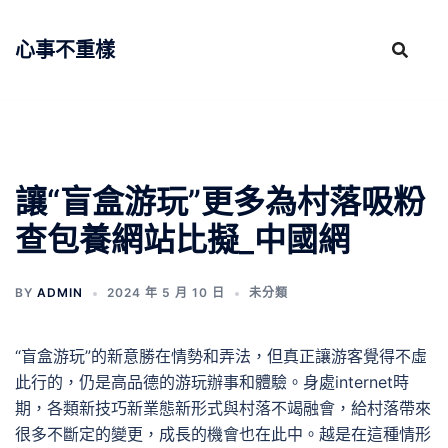
跳
至
心事不重樣
主
要
內
容
讓“盲盒游玩”更多為村落吸粉
查包養網站比擬_中國網
BY
ADMIN
2024 年 5 月 10 日
未分類
“盲盒游玩”的新意勝在情勢和弄法，但真正讓游客覺得不虛
此行的，仍是高品德的游玩辦事和體驗。身處internet時
期，各類新技巧新業態新形式與村落不竭融會，給村落帶來
很多不斷定的變更，成長的機會也在此中。越是在這種情形