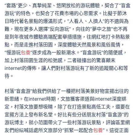
“套路”更少、真摯純潔、悠閑放松的游玩體驗，契合了“盲盒
游玩”的特色，也契合了花費市場的心思需求。比擬于節沐
日時代著名景點的爆滿形式，“人看人、人擠人”的不適與為
難，現在更多人選擇“反向游玩”，向往的“夢中之旅”也不再
是到年夜城市體驗高端配套舉措措施，往網紅地打卡熱點景
點，而是走進村落田園，深度體驗天然風景和風俗風情，
“慢游玩
包養
”逐步成為一股新潮水。“盲盒游玩”的隨便感，
加上村落田園生涯的松弛感，二者碰撞出的驚喜顛末
internet的傳佈，讓人們對村落游玩有了新的追蹤關心和等
待。
村落“盲盒游”給我們供給了一種把村落美景好物宣揚出往的
新思緒。在internet時期，文旅獲客渠道與internet深度綁
定，村落文旅要想吸睛，除了在打造景點高低工夫，還要在
宣揚方法上發布新名堂。好比有些分送朋友村落“盲盒游”的
游玩博主，就小范圍帶火了一些村落游玩景點，評論區里網
友們紛紜喊話處所文旅部分“抓緊一起配合
包養
”。這從正面