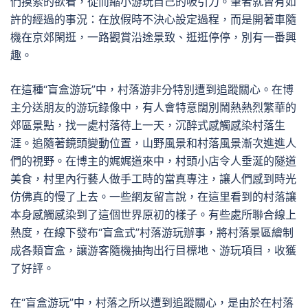
們摸索的欲看，從而縮小游玩自己的吸引力。筆者就曾有如
許的經過的事況：在放假時不決心設定過程，而是開著車隨
機在京郊閑逛，一路觀賞沿途景致、逛逛停停，別有一番興
趣。
在這種“盲盒游玩”中，村落游非分特別遭到追蹤關心。在博
主分送朋友的游玩錄像中，有人會特意闊別鬧熱熱烈繁華的
郊區景點，找一處村落待上一天，沉醉式感觸感染村落生
涯。追隨著鏡頭變動位置，山野風景和村落風景漸次進進人
們的視野。在博主的娓娓道來中，村頭小店令人垂涎的隧道
美食，村里內行藝人做手工時的當真專注，讓人們感到時光
仿佛真的慢了上去。一些網友留言說，在這里看到的村落讓
本身感觸感染到了這個世界原初的樣子。有些處所聯合線上
熱度，在線下發布“盲盒式”村落游玩辦事，將村落景區繪制
成各類盲盒，讓游客隨機抽掏出行目標地、游玩項目，收獲
了好評。
在“盲盒游玩”中，村落之所以遭到追蹤關心，是由於在村落