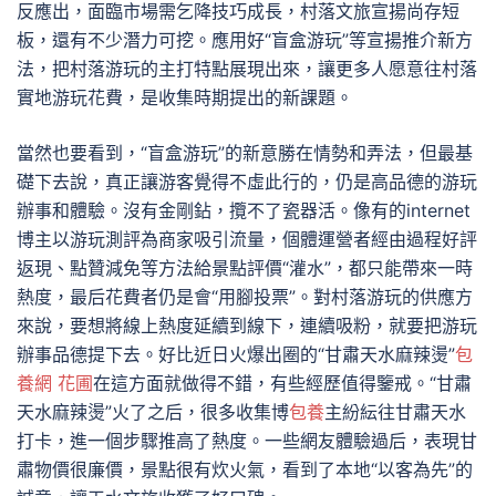
反應出，面臨市場需乞降技巧成長，村落文旅宣揚尚存短
板，還有不少潛力可挖。應用好“盲盒游玩”等宣揚推介新方
法，把村落游玩的主打特點展現出來，讓更多人愿意往村落
實地游玩花費，是收集時期提出的新課題。
當然也要看到，“盲盒游玩”的新意勝在情勢和弄法，但最基
礎下去說，真正讓游客覺得不虛此行的，仍是高品德的游玩
辦事和體驗。沒有金剛鉆，攬不了瓷器活。像有的internet
博主以游玩測評為商家吸引流量，個體運營者經由過程好評
返現、點贊減免等方法給景點評價“灌水”，都只能帶來一時
熱度，最后花費者仍是會“用腳投票”。對村落游玩的供應方
來說，要想將線上熱度延續到線下，連續吸粉，就要把游玩
辦事品德提下去。好比近日火爆出圈的“甘肅天水麻辣燙”
包
養網 花圃
在這方面就做得不錯，有些經歷值得鑒戒。“甘肅
天水麻辣燙”火了之后，很多收集博
包養
主紛紜往甘肅天水
打卡，進一個步驟推高了熱度。一些網友體驗過后，表現甘
肅物價很廉價，景點很有炊火氣，看到了本地“以客為先”的