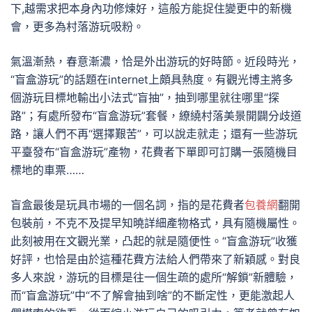
下,越需求把本身內功修煉好，這般方能捉住變更中的新機
會，更多為村落游玩吸粉。
氣溫漸熱，春意漸濃，恰是外出游玩的好時節。近段時光，
“盲盒游玩”的話題在internet上頗具熱度。有觀光博主將多
個游玩目標地輸出小法式“盲抽”，抽到哪里就往哪里“探
路”；有處所發布“盲盒游玩”套餐，繚繞村落美景開闢分歧道
路，讓人們不再“選擇艱苦”，可以說走就走；還有一些游玩
平臺發布“盲盒游玩”產物，花費者下單即可訂購一張隨機目
標地的車票……
盲盒最後是玩具市場的一個名詞，指的是花費者
包養網
翻開
包裝前，不克不及提早知曉詳細產物格式，具有隨機屬性。
此刻被用在文觀光業，凸起的就是隨便性。“盲盒游玩”收獲
好評，也恰是由於這種花費方法給人們帶來了新穎感。對良
多人來說，游玩的目標是往一個生疏的處所“解鎖”新體驗，
而“盲盒游玩”中“不了解會抽到啥”的不斷定性，更能激起人