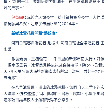
情，“新的一年，要加倍盡力加油干，在平常職位續寫不服
凡的故事。”
包養網
殘暴燈光閃爍夜空，雄壯鐘聲響今夜空，人們滿
懷祝願與希冀，迎來了佈滿盼望的2024年。
新鄉冰雪花費開釋“熱效應”
河南日報客戶端記者 趙振杰 河南日報社全媒體記者 王
永樂
銀裝素裹、玉樹瓊花……冬日里的新鄉市南太行，好像
一幅水墨畫卷，冰雪美景將氣氛感直接拉滿。除夕小長假3
天，近6萬名游客涌進新鄉南太行戲雪、溜冰，共赴一場“冰
雪奇緣”。
在八里溝景區，漫山的冰瀑冰掛，如同自天上垂下的宏
大珠簾，仿佛進進了“冰河時期”。滑板、爬犁、小型平地滑
道等項目讓年夜人小孩都玩得不亦樂乎。