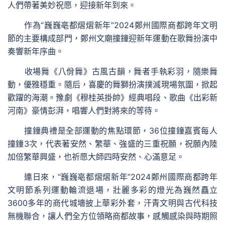
人們帶著美妙祝愿，迎接新年到來。
作為“巍巍亳都熠熠新年”2024鄭州國際商都跨年文明
節的主要構成部門，鄭州文廟撞鐘迎新年運動在歌舞扮演中
奏響新年序曲。
收場舞《八佾舞》古風古韻，舞者手執彩羽，隨樂舞
動，優雅穩重。隨后，喜慶的舞獅扮演撲滅現場氛圍，掀起
歡躍的海潮。豫劇《穆桂英掛帥》經典唱段、歌曲《出彩新
河南》豪情彭湃，唱響人們對將來的等待。
撞鐘典禮是全部運動的焦點環節，36位撞鐘嘉賓每人
撞鐘3次，代表著安然、繁華、強盛的三重祝願，祝願內陸
加倍繁華興盛，也祈愿大師四時安然、心滿意足。
連日來，“巍巍亳都熠熠新年”2024鄭州國際商都跨年
文明節系列運動輪流退場，壯麗多彩的燈光為巍然矗立
3600多年的商代城墻披上華彩外套，汗青文明與古代科技
無機聯合，讓人們全方位領略商都故事，感觸感染與時期照