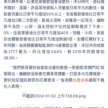
來花費岑嶺。記者從省餐飲協會清楚到，沐日時代，游玩城
市開封、洛陽、許昌等地景點人流量是日常平凡的數倍，餐
飲客流量比日常平凡增加50%以上，全省餐飲營收比日常平
凡增加3第二次拒絕，直接又清晰，就像是一記耳光，讓她
猝不及防，心碎，淚水控制不住的從眼眶裡流了下來。
0%，住宿業營收比日常平凡增加40%，快餐、小吃、貿易
綜合體餐飲營收比日常平凡增加跨越1倍，全體花費好于上
年同期。省商務廳重點監測的14家餐飲企業，沐日共完成營
收277.7萬元，同比增加54.6%，較2019年同期增加
38.9%。
“我們將落實好省當局出臺的推進一季度經濟‘開門紅’政
策辦法，兼顧辦妥新春花費季等運動，打造多元花費場景，
更好知足國民群眾的花費需求。”省商務
包養故事
廳相干擔
任人表現。