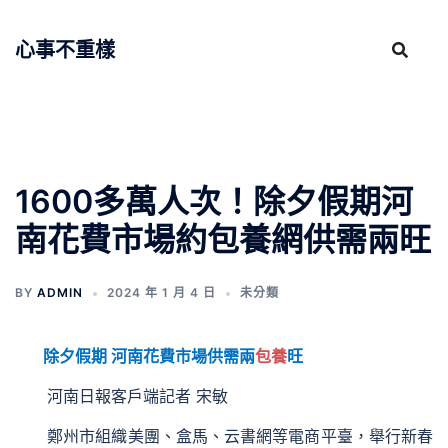
跳
至
心事不重樣
主
要
內
容
1600多萬人次！除夕假期河
南花費市場約包養網供需兩旺
BY
ADMIN
2024 年 1 月 4 日
未分類
除夕假期 河南花費市場供需兩
包養
旺
河南日報客戶端記者 宋敏
鄭州市組織美團、盒馬、云書網等電商平臺，舉行新春