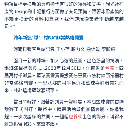
物項目標更換新的資料換代有很好的領導和支撐，觀光社在
產物design和市場推行方面做了充足預備，跟著冰雪產物的
不竭更換新的資料和豐盛，我們游玩從業者干勁越來越
足。”
跨年新追“球” “村BA”非常熱絡開賽
河南日報客戶端記者 王小萍 趙力文 通信員 李鵬飛
面目一新的球場、扣人心弦的競賽、出色紛呈的扮演、
琳瑯滿目標美食……2023年12月30日，河南省第
包養
十四
屆萬村千鄉農人籃球賽靈寶提拔賽在靈寶市焦村鎮西常冊村
非常熱絡開賽，十里八鄉的村平易近和籃球喜好者聞訊而
來，共赴這場籃球嘉韶華。
當日11時許，跟著評判員一聲哨響，本屆籃球賽的首場
競賽正式開打。競賽中，兩邊活動員們豪情奔馳、你追我
趕，一次次諳練的共同、一個個
包養網
出色的得分，博得不
雅眾振臂喝彩、掌聲不竭。