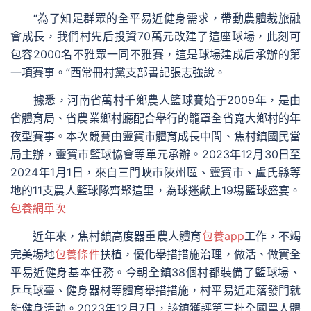
“為了知足群眾的全平易近健身需求，帶動農體裁旅融
會成長，我們村先后投資70萬元改建了這座球場，此刻可
包容2000名不雅眾一同不雅賽，這是球場建成后承辦的第
一項賽事。”西常冊村黨支部書記張志強說。
據悉，河南省萬村千鄉農人籃球賽始于2009年，是由
省體育局、省農業鄉村廳配合舉行的籠罩全省寬大鄉村的年
夜型賽事。本次競賽由靈寶市體育成長中間、焦村鎮國民當
局主辦，靈寶市籃球協會等單元承辦。2023年12月30日至
2024年1月1日，來自三門峽市陜州區、靈寶市、盧氏縣等
地的11支農人籃球隊齊聚這里，為球迷獻上19場籃球盛宴。
包養網單次
近年來，焦村鎮高度器重農人體育
包養app
工作，不竭
完美場地
包養條件
扶植，優化舉措措施治理，做活、做實全
平易近健身基本任務。今朝全鎮38個村都裝備了籃球場、
乒乓球臺、健身器材等體育舉措措施，村平易近走落發門就
能健身活動。2023年12月7日，該鎮獲評第三批全國農人體