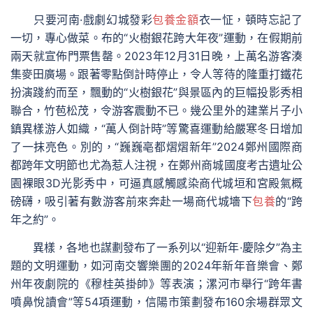
只要河南·戲劇幻城發彩
包養金額
衣一怔，頓時忘記了
一切，專心做菜。布的“火樹銀花跨大年夜”運動，在假期前
兩天就宣佈門票售罄。2023年12月31日晚，上萬名游客湊
集麥田廣場。跟著零點倒計時停止，令人等待的隆重打鐵花
扮演踐約而至，飄動的“火樹銀花”與景區內的巨幅投影秀相
聯合，竹苞松茂，令游客震動不已。幾公里外的建業片子小
鎮異樣游人如織，“萬人倒計時”等驚喜運動給嚴寒冬日增加
了一抹亮色。別的，“巍巍亳都熠熠新年”2024鄭州國際商
都跨年文明節也尤為惹人注視，在鄭州商城國度考古遺址公
園裸眼3D光影秀中，可逼真感觸感染商代城垣和宮殿氣概
磅礴，吸引著有數游客前來奔赴一場商代城墻下
包養
的“跨
年之約”。
異樣，各地也謀劃發布了一系列以“迎新年·慶除夕”為主
題的文明運動，如河南交響樂團的2024年新年音樂會、鄭
州年夜劇院的《穆桂英掛帥》等表演；漯河市舉行“跨年書
噴鼻悅讀會”等54項運動，信陽市策劃發布160余場群眾文