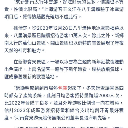
“來新鄉南太行冰雪游，好吃好玩的良多，價錢也不算
貴，性價比很高。”上海游客王文洋在八里溝體驗了冰雪游
項目后，覺得這趟觀光確切不虛此行。
據清楚，從2023年12月28日八里溝極地冰雪節揭幕以
來，八里溝景區已陸續招待游客1.1萬人次。除此之外，新鄉
南太行的萬仙山景區、關山景區也以奇特的雪景展現了年夜
天然的神奇和魅力。
在新鄉寶泉景區，一場以冰雪為主題的新年狂歡夜運動
出色演出，上萬名游客一路許下新年愿看，聯袂放飛氣球，
匯成辭舊迎新的歡喜陸地。
“能顯明感到到市場熱
包養
起來了，冬天玩雪讓景區四
時都有了產物系統，此刻日均游客招待量跨越2000人次，
比2022年晉陞了良多，並且外埠游客比例也一向在增添，
估計2023年成區游客招待量和綜合支出均創汗青最好程
度。”河南寶泉游玩股份無限公司董事長張海明先容。