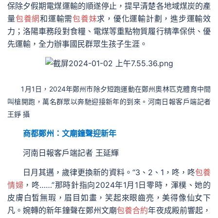
保除夕假期電煤運輸的順遂停止，提早清楚各地域煤炭的產
量
包養網
和運輸需
包養妹
求，優化運輸計劃，進步運輸效
力；洛陽車務段對食糧、電煤等重點物質履行精準保供、優
先運輸，全力辦事國民群眾生孩子生涯。
1月1日，2024年鄭州市除夕短跑運動在鄭州奧林匹克體育中間
叫槍開跑，萬名群眾以奔馳迎接新年的到來。河南日報客戶端記者
王錚 攝
商都鄭州：文廟鐘聲迎新年
河南日報客戶端記者 王延輝
日月其邁，歲律更換新的資料。“3、2、1，咚，咚
包養
情婦
，咚……”那時針指向2024年1月1日零時，渾樸、她的
皮膚白皙無瑕，眉目如畫，笑起來眼齒亮，美得像仙女下
凡。婉轉的新年鐘聲在鄭州文廟
包養合約
年夜成殿前響起，