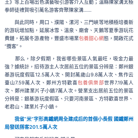
王》等上百場出色演藝吸引游客介入互動；溫縣陳家溝太極
拳師徒禮賀吸引萬名游客齊聚陳家溝……
與此同時，周口、濮陽、漯河、三門峽等地積極培養新
的游玩增加點，延展冰雪、溫泉、廟會、天鵝等夏季游玩花
費鏈，拓展冬游產物，豐盛市場業
包養甜心網
態，開啟花式
“攬客”。
那么，除夕假期，我省哪些景區人氣最旺，吸金力最
強？據統計，招待游主人次居前五位的景區分辨是：鄭州銀
基游玩度假區12.5萬人次、開封萬歲山9.8萬人次、焦作云
臺山7.59萬人次、鄭州方特歡喜
包養俱樂部
世界7.19萬人
次、鄭州建業片子小鎮7萬人次。營業支出居前五位的景區
分辨是：銀基游玩度假區、只要河南景區、方特歡喜世界、
老君山、建業片子小鎮。
我省“米”字形高鐵網周全建成后的首個小長假 國鐵鄭州
局發送搭客201.5萬人次