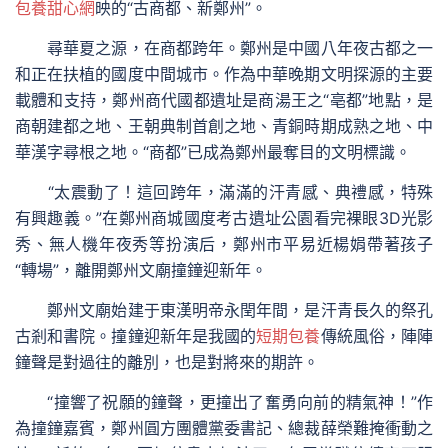
包養甜心網
映的“古商都、新鄭州”。
尋華夏之源，在商都跨年。鄭州是中國八年夜古都之一
和正在扶植的國度中間城市。作為中華晚期文明探源的主要
載體和支持，鄭州商代國都遺址是商湯王之“亳都”地點，是
商朝建都之地、王朝典制首創之地、青銅時期成熟之地、中
華漢字尋根之地。“商都”已成為鄭州最奪目的文明標識。
“太震動了！這回跨年，滿滿的汗青感、典禮感，特殊
有興趣義。”在鄭州商城國度考古遺址公園看完裸眼3D光影
秀、無人機年夜秀等扮演后，鄭州市平易近楊娟帶著孩子
“轉場”，離開鄭州文廟撞鐘迎新年。
鄭州文廟始建于東漢明帝永閏年間，是汗青長久的祭孔
古剎和書院。撞鐘迎新年是我國的
短期包養
傳統風俗，陣陣
鐘聲是對過往的離別，也是對將來的期許。
“撞響了祝願的鐘聲，更撞出了奮勇向前的精氣神！”作
為撞鐘嘉賓，鄭州圓方團體黨委書記、總裁薛榮難掩衝動之