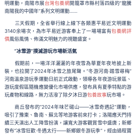
明運動，南陽市展
台灣包養網
開籠罩市縣村落四級的“龍騰
南陽我的中國年”系列文明運動……
三天假期，全省舉行線上線下各類惠平易近文明運動
3140余場次，為市平易近游客奉上了一場場富有
包養網評
價
風俗風情、佈滿文明魅力的視聽盛宴。
“冰雪游”撲滅游玩市場新活氣
假期前，一場洋洋灑灑的年夜雪為華夏年夜地披上新
裝，也拉開了2024年冰雪之旅尾聲。“冬游河南·踏雪尋梅”
河南溫泉游玩季運動日前正式啟動，領導各年夜游玩景區、
游玩度假區隨機應變優化市場供應，發布具有夏季特點的游
玩產物和線路，無力活潑了除夕沐日游
包養故事
玩市場。
商丘發布的“2024年味芒碭山——冰雪奇遇記”運動，
吸引了豫東、魯南、蘇北等地游客前來打卡；洛陽應天門持
續三天演出人工降雪扮演，讓寬大游客觀賞雪中盛唐；新鄉
發布“冰雪狂歡·冬遇太行——新鄉銀冬游玩季”，經由過程寶