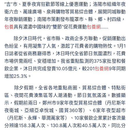
“吉”市、夏季夜宵狂歡節等線上優惠運動；洛陽市組織年夜
衛六合、萬達廣場、泉舜購物等貿易綜合體，展開同城聯動
年夜聯銷運動；南陽市策劃發布籠罩市、縣、鄉、村四級，
包養
具有濃濃中國味的“雙節”促花費運動
包養網
……
除夕沐日時代，省市縣、政商企多方聯動，促銷運動出
色紛呈，有用凝集了人氣，激起了花費者的購物熱忱。1月1
日誌者從省商務廳得悉，沐日時代全省節日氛圍濃烈，花費
市場供需兩旺、安穩增加。我省重點監測的375家批發和餐
飲企業，沐日共完成發賣10.05億元，較201
包養網
9年同期
增加25.3%。
除夕假期，全省各地重點商圈、貿易綜合體、特點街
區、夜間花費湊集區等人潮涌動，節日氣氛滿滿。數據顯
示，假期前兩日，鄭州市9家年夜型貿易綜合體（丹尼斯年
夜衛城、亞細亞卓悅城、國貿360等）、6家年夜型超市
（丹尼斯、永輝、華潤萬家等）、10家餐飲企業累計客流量
分辨達158.3萬人次、130.8萬人次和40.5萬人次，同比分