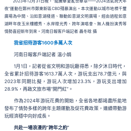
2023年12月31日晚，“龍騰華夏亂世華章——2024活氣跨大年
夜”運動在鄭州市鄭東新區CBD殘暴演出。本次運動以城市地標千璽
廣場為中間、沿如意湖棧道、聯動如意湖文明廣場，經由過程如意
湖畔年夜玉米樓體秀、水岸燈光秀、跨年演唱會、無人機扮演秀等
情勢喜迎新年到來。河南日報客戶端記者 聶冬晗 攝
我省招待游客1600多萬人次
河南日報客戶端記者 溫小娟
1月1日，記者從省文明和游玩廳得悉，除夕沐日時代，
全省累計招待游客1613.7萬人次，游玩支出78.7億元，與
2023年同期比擬，游玩人次增加23.3%，游玩支出增加
28.9%，再啟文旅市場“開門紅”。
作為2024年游玩花費的開始，全省各地都竭盡所能地
發布了情勢多樣的跨年主題運動及促花費政策，連續帶動游
玩經濟穩中向好成長。
共赴一場浪漫的“跨年之約”