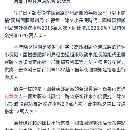
河南日報客戶端記者 郭北晨
1月1日，記者從中國鐵路鄭州局團體無限公司（以下簡
稱“國鐵團體鄭州局”）得悉，除夕小長假時代，國鐵團體鄭
州局累計發送搭客201.5萬人次，同比增加223.5%，日均發
送搭客67.17萬人次。
本年除夕假期是我省“米”字形高鐵網周全建成后的首個
小長假，國鐵團體鄭州局經由過程采取動車組長編組或重聯
運轉、恢復圖定編組、加開臨客列車等方法，精準分配運力
供應，最岑嶺日開行列車1127趟，最年夜限制知足搭客出行
需求。
值得一提的是，跟著濟鄭高鐵的全線貫穿，豫魯兩省進
包養女人
一個步驟彼此融合，跨省搭客往來加倍便捷，除夕
假期濮陽東站累計發送搭客2.7萬人次，此中除夕當日發送
搭客1.2萬人次。
為營建祥和的節日出行氣氛，國鐵團體鄭州局發布特點