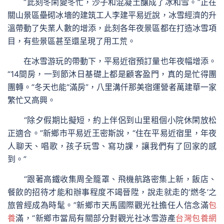
“此刻冬閑變冬忙，沙子和混凝土釀成了冰和雪。”正在
關山景區壘砌冰墻的建筑工人李建平易近說，冰雪經濟的升
溫帶動了失業人數的增添，此刻各年夜景區都在打造冰雪項
目，有些景區甚至還呈現了用工荒。
在冰雪游玩的帶動下，平易近宿預訂量也年夜幅增添。
“14間房，一到節沐日基礎上都是顧客盈門，真的是忙得團
團轉。”冬天也能“滿房”，八里溝仟那美宿運營者萬建華一家
繁忙又高興。
“除夕假期比擬短，約上伴侶到山里租個小院休閑放松
正適合。”新鄉市平易近王密斯說，“住在平易近宿里，年夜
人聊天、唱歌，孩子玩雪、寫功課，讓我們有了回家的感
到。”
“跟著高鐵收集周全籠罩、飛機航路密集上新，飯店、
餐飲的招待才能和辦事程度不竭晉陞，說走就走的‘燃冬’之
旅曾經成為時髦。”新鄉市天馬國際觀光社擔任人信念滿
包
養
滿，“新鄉市當局有關部分對觀光社冰雪游產
台灣包養網