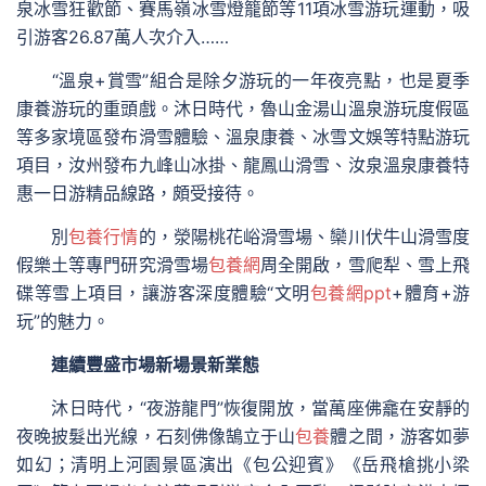
泉冰雪狂歡節、賽馬嶺冰雪燈籠節等11項冰雪游玩運動，吸
引游客26.87萬人次介入……
“溫泉+賞雪”組合是除夕游玩的一年夜亮點，也是夏季
康養游玩的重頭戲。沐日時代，魯山金湯山溫泉游玩度假區
等多家境區發布滑雪體驗、溫泉康養、冰雪文娛等特點游玩
項目，汝州發布九峰山冰掛、龍鳳山滑雪、汝泉溫泉康養特
惠一日游精品線路，頗受接待。
別
包養行情
的，滎陽桃花峪滑雪場、欒川伏牛山滑雪度
假樂土等專門研究滑雪場
包養網
周全開啟，雪爬犁、雪上飛
碟等雪上項目，讓游客深度體驗“文明
包養網ppt
+體育+游
玩”的魅力。
連續豐盛市場新場景新業態
沐日時代，“夜游龍門”恢復開放，當萬座佛龕在安靜的
夜晚披髮出光線，石刻佛像鵠立于山
包養
體之間，游客如夢
如幻；清明上河園景區演出《包公迎賓》《岳飛槍挑小梁