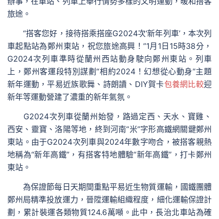
辦事，在車站、列車上舉行情勢多樣的文明運動，暖和搭客
旅途。
“搭客您好，接待搭乘搭座G2024次‘新年列車’，本次列
車起點站為鄭州東站，祝您旅途高興！”1月1日15時38分，
G2024次列車準時從蘭州西站動身駛向鄭州東站。列車
上，鄭州客運段特別謀劃“相約2024！幻想從心動身”主題
新年運動，平易近族歌舞、詩朗讀、DIY賀卡
包養網比較
迎
新年等運動營建了濃重的新年氣氛。
G2024次列車從蘭州始發，路過定西、天水、寶雞、
西安、靈寶、洛陽等地，終到河南“米”字形高鐵網關鍵鄭州
東站。由于G2024次列車與2024年數字吻合，被搭客親熱
地稱為“新年高鐵”，有搭客特地體驗“新年高鐵”，打卡鄭州
東站。
為保證節每日天期間重點平易近生物質運輸，國鐵團體
鄭州局精準投放運力，晉陞運輸組織程度，細化運輸保證計
劃，累計裝運各類物質124.6萬噸。此中，長治北車站為確