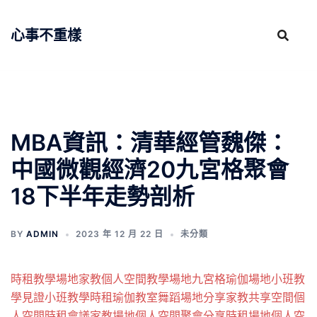
跳
至
心事不重樣
主
要
內
容
MBA資訊：清華經管魏傑：
中國微觀經濟20九宮格聚會
18下半年走勢剖析
BY
ADMIN
2023 年 12 月 22 日
未分類
時租
教學場地
家教
個人空間
教學場地
九宮格
瑜伽場地
小班教
學
見證
小班教學
時租
瑜伽教室
舞蹈場地
分享
家教
共享空間
個
人空間
時租會議
家教場地
個人空間
聚會
分享
時租場地
個人空