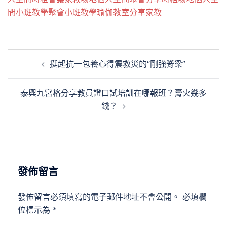
間
小班教學
聚會
小班教學
瑜伽教室
分享
家教
文
挺起抗一包養心得震救災的“剛強脊梁”
章
導
泰興九宮格分享教員證口試培訓在哪報班？膏火幾多
覽
錢？
發佈留言
發佈留言必須填寫的電子郵件地址不會公開。
必填欄
位標示為
*