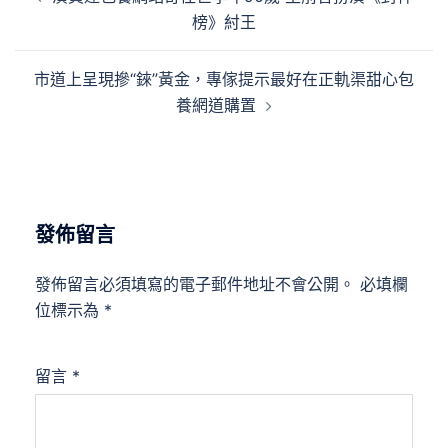
章
榜》紂王
導
覽
市道上呈現摻“錸”黃金，專傢提示最好在正軌渠甜心包
養網道購置
發佈留言
發佈留言必須填寫的電子郵件地址不會公開。
必填欄
位標示為
*
留言
*