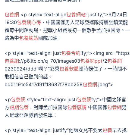
包養網
<p style="text-align
包養網站
: justify;”>9月24日
19:30
包養網心得
，中國國傢男人足球亞運隊持續坐鎮黃龍
體育中間運動場，迎戰小組賽最初一個敵手孟加拉國隊。一
路為中
包養網站
國隊加油！
<p style="text-align: just
包養合約
ify;”><img src="https
包養網
://p6.itc.cn/q_70/images03
包養網ppt
/2
包養網
0230924/ddd“啊？”彩秀
包養軟體
頓時愣住了，一時間不
敢相信自己聽到的話。
bd01191e5417d91f18687f78bb259
包養網
.jpeg”>
<p
包養網
style=”text-align: justi
包養網
fy;”>中國之隊官
方
短期包養
：對陣孟加拉國隊
包養感情
中國國傢
包養網
男
人足球亞運隊首發名單：
<p style="text-align: justify“他讓女兒不要太
包養
早去找