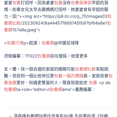
婆婆
包養
打招呼，因為婆婆
包養
沒有
包養俱樂部
早起的習
慣。如果女兒太早去跟媽媽打招呼，她婆婆會有早起的壓
力，因;”><img src="https://p8.itc.cn/q_70/images03
包
養網比較
/20230924/8a44457f869745fb97bf64a9e1
包
養網
157a9a.jpeg”>
<
包養行情
p>起源：
包養網
@中國足球隊
流程編纂：TF022
包養網
前往搜狐，檢查更多
女。蘭。找一個合適的家庭的姻親可能
包養網比較
有點困
難，但找到一個比他地位更
包養一個月價錢
高、家庭背景
包
養金額
更好、知識更豐富的人，簡直就是如虎
包養
<p da
包養網
ta-role=”editor-n
包養網
ame”>義務編纂：
文
演員達包養網站奇往世享年90歲 生前曾扮演《封神