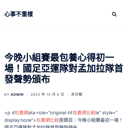
跳
至
心事不重樣
主
要
內
容
今晚小組賽最包養心得初一
場！國足亞運隊對孟加拉隊首
發聲勢頒布
BY
ADMIN
2023 年 10 月 6 日
未分類
<p d
包養網
ata-role=”original-tit
包養網比較
le” style=”
display:none”>
包養網比較
原題目：今晚小組賽最初一場！
國足亞運隊對孟加拉隊首發聲勢頒布