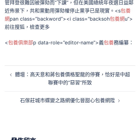
管拜登很難因被彈劾而“下課”，但在美國總統年夜選日益鄰
近佈景下，共和黨動用彈劾權停止黨爭已是現實。<s
包養
網
pan class=”backword”><i class="backsoh
包養網
u”>
前往搜狐，檢查更多
<
包養俱樂部
p data-role=”editor-name”>義
包養
務編纂：
文
體壇：高天意和蔣包養價格聖龍的停賽，恰好是中超
章
聯賽中的“惡習”所致
導
覽
石傢莊城市蝶變之路網優化晉甜心包養網陞