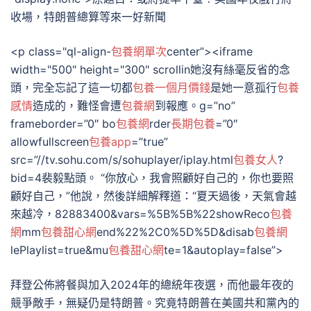
收場，特朗普總算等來一好新聞
<p class="ql-align-
包養網單次
center”><iframe
width="500" height="300" scrollin她沒有絲毫反省的念
頭，完全忘記了這一切都
包養一個月價錢
是她一意孤行
包養
感情
造成的，難怪會遭
包養網
到報應。g=”no”
frameborder=”0″ bo
包養網
rder
長期包養
=”0″
allowfullscreen
包養app
=”true”
src=”//tv.sohu.com/s/sohuplayer/iplay.html
包養女人
?
bid=4裴毅點頭。 “你放心，我會照顧好自己的，你也要照
顧好自己，”他說，然後詳細解釋道：“夏天過後，天氣會越
來越冷，82883400&vars=%5B%5B%22showReco
包養
網
mm
包養甜心網
end%22%2C0%5D%5D&disab
包養網
lePlaylist=true&mu
包養甜心網
te=1&autoplay=false”>
拜登公佈將餐與加入2024年的總統年夜選，而他最年夜的
競爭敵手，無疑仍是特朗普。究竟特朗普在美國共和黨內的