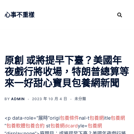
跳
至
心事不重樣
主
要
內
容
原創 或將提早下臺？美國年
夜戲行將收場，特朗普總算等
來一好甜心寶貝包養網新聞
BY
ADMIN
2023 年 10 月 4 日
未分類
<p data-role="展時”origi
包養條件
nal-t
包養網
itle
包養網
“
包養軟體
包養合約
st
包養網dcard
yle=
包養網
“display:none”>原題目：或將提早下臺？美國年夜戲行將