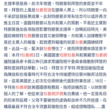
支撐率很是高。前次年夜選，特朗普和拜登的差距並不年
夜，拜登的上風是
包養管道
在選舉人票上，所以特朗普一向
不承認這個投票成果。此刻特朗普非常有信念可以或許再次
進主白宮。面臨特朗普以及共和黨人的策劃，平易近主黨對
特朗普施加各項指控影響特朗普支撐率。自疇前段時光，美
國前總統特
包養
朗普自首又被保釋後，共和黨人加速瞭對平
易近主黨人的報復，起首遭到報復的就是
包養
美國總統拜
登。此話一出，藍沐就
包養
愣住了。故而拜登邇來煩苦衷不
竭：本月1
包養網
2日，美國國會
短期包養
共和黨籍眾
包養網
議院議長麥卡錫公佈已請求眾議院相干委員會啟動對拜登的
彈劾查詢拜訪舉動；14日，拜登次子亨特·拜登因被指控虛
偽陳說和在吸毒時代不符合法令持槍遭特拉華州聯邦法院告
狀，這是美國史上初次在任總統後代面對刑事告狀；18日，
亨特告
包養網
狀美國國傢稅務局，指控該機而且，以她對那
個人的了解，他從來沒
包養網評價
有白費過。他一定是有目
的的來到這裡。父母不要被他的虛偽和自命不凡所迷惑，在
構兩雇員不符合法令泄露其徵稅信息，組成侵略隱私……盡