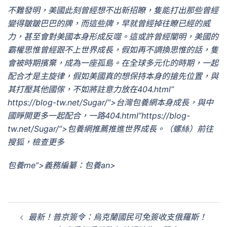
不難發明，美國此刻曾經想不出新招瞭，隻能打出那些曾經
變得皺皺巴巴的牌，而這些牌，早就曾經掉往瞭已經的威
力，甚至會對美國本身形成反噬。這或許曾經闡明，美國的
霸權思惟曾經跟不上世界成長，假如再不調換思惟的話，隻
會被時期擯棄，成為一座孤島。在全球多元化的時期，一起
配合才是主旋律，假如美國真的想保持本身的搶先位置，與
其打壓其他國傢，不如將註意力放在404.html”
https://blog-tw.net/Sugar/”>台灣包養網本身成長，與中
國睜開更多一起配合，一路404.html”https://blog-
tw.net/Sugar/”>包養網推薦推進世界成長。（螺絲）
前往
搜狐，檢查更多
包養me”>義務編纂：包養an>
文
最新！普京簽令：烏克蘭國民可免簽收支俄羅斯！
章