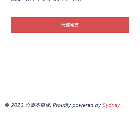
© 2026 心事不重樣. Proudly powered by
Sydney