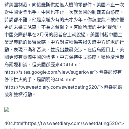
臂美國制裁，向俄羅斯供給無人機的零部件。美國不止一次
對中國企業出手，中國也不止一次就美國的制裁表白態度、
詩詞都不難。他是京城少有的天才少年。你怎麼能不被你優
秀的未婚夫誘惑，不為之傾倒？。有關所謂的中企“援俄”，
中國交際部早在2月份的記者會上就說過，美國制裁中國企
業是典範的長臂管轄，中方對這種傷害損失瞭中方好處的行
動，表現不滿和否決，並提出嚴肅交涉。在俄烏題目上，美
國更沒有責備中國的標準，中方保持中立態度，積極增進俄
烏兩邊和談，但美國卻歷來404.html”
https://sites.google.com/view/sugarlover”>包養網沒有
停下拱火的手，是顯明的404.html”
https://twsweetdiary.com/sweetdating520/”>包養網霸
凌和雙標行動。
404.html”https://twsweetdiary.com/sweetdating520/”>