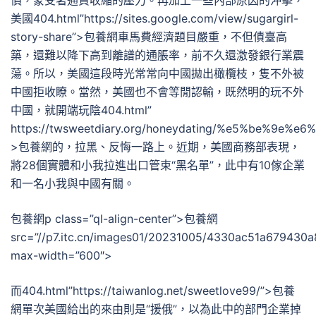
價，蒙受著通貨收縮的壓力。再加上一些內部原因的沖擊，
美國404.html”https://sites.google.com/view/sugargirl-
story-share”>包養網車馬費經濟題目嚴重，不但債臺高
築，還難以降下高到離譜的通脹率，前不久還激發銀行業震
蕩。所以，美國這段時光常常向中國拋出橄欖枝，隻不外被
中國拒收瞭。當然，美國也不會等閒認輸，既然明的玩不外
中國，就開端玩陰404.html”
https://twsweetdiary.org/honeydating/%e5%be
>包養網的，拉黑、反悔一路上。近期，美國商務部表現，
將28個實體和小我拉進出口管束“黑名單”，此中有10傢企業
和一名小我與中國有關。
包養網p class=”ql-align-center”>
包養網
src=”//p7.itc.cn/images01/20231005/4330ac51a679430
max-width=”600″>
而404.html”https://taiwanlog.net/sweetlove99/”>包養
網單次美國給出的來由則是“援俄”，以為此中的部門企業掉