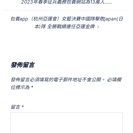
2023年春季征兵義務包養網站為13萬人……
導
覽
包養app（杭州亞運會）女籃決賽中國隊擊敗japan(日
本)隊 全勝戰績連任亞運金牌
發佈留言
發佈留言必須填寫的電子郵件地址不會公開。
必填欄
位標示為
*
留言
*