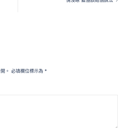
情沒瞭 籃協該給個說法
公開。
必填欄位標示為
*