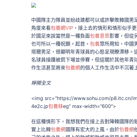
中國隊主力隊員並紛歧建都可以或許擊敗韓國男
角度來看
包養網VIP
，接上去的情形和情形似乎更
於國足來說當然是一種負面
包養意思
影響，但從
也可所以一種祝願。起首，
包養
眾所周知，中國
塔爾男足，很顯明年青球員的心態呈現瞭漂移。
名球員接踵被罰下場並停賽，但這關於其他年青
作生活甚至將來
包養網
的個人工作生活中不沉著
睜開全文
<img src="https://www.sohu.com/p8.itc.cn
4e2c.jp
包養妹
eg” max-width=”600″>
在這種情形下，我想我們在接上去對陣韓國隊的
實上比韓
包養網
國隊有宏大的上風，由於
包養網