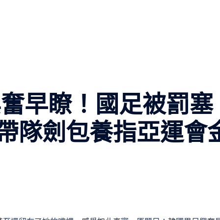
興奮早瞭！國足被罰塞
帶隊劍包養指亞運會