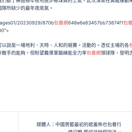
我們都了解這極年夜地進步瞭球員的士氣。此次湊集在黃龍運動
國隊所缺少的最年夜底氣。
images01/20230929/870b
包養網
648e6e83457bb73874f1
包
00″>
可以說是一場地利、天時、人和的競賽。活動的。憑仗主場的各
冷敵手的能夠，但盼望戴偉軍鍛練能全力率
包養網
領球隊，發明
媒體人：中國男籃最初的遮羞佈也包養行