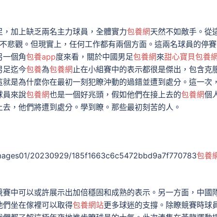
足，加上缺乏兩名主力球員，全體實力
包養網
天然不如敵手。從
不悲觀。但現實上，任何工作都有兩個方面。這兩名球員的停賽
另一個角
包養app
度來看，關於中國男足
包養網
來
甜心寶貝包養
男足迄今
包養
為
包養網
止在小組賽中的表示都很是傑出，包含克
這就是為什麼你在最初一刻犯瞭沖動的過錯並遭到處分。這一次
球員來說
包養網
也是一個好兆頭，假如他們在接上去的
包養網
個
上去，他們將遭到處分。學到瞭。那些最初刻苦的人。
/images01/20230929/185f1663c6c5472bbd9a7f770783
包養
競賽中可以或許展示出加倍穩固和成熟的表示。另一方面，中國
他們坐在傢裡可以取得
包養網站
更多球迷的支撐。除瞭競賽時球