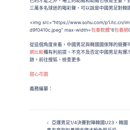
己的才能之外，場上的助威和助威也很是主要，
三萬多名球迷的喝彩聲，可以說是中國男足對韓
<img src="https://www.sohu.com/p1.itc.cn/
d9f0410c.jpeg” max-width=
包養軟體
“6
包養網
從這個角度來看，中國男足與韓國國傢隊的競賽
網比較
種有利前提，不克不及否定中國男足有爆
跡。
前往搜狐，檢查更多
甜心花園
義務編纂：
文
亞運男足1/4決賽對陣韓國U23，韓國
章