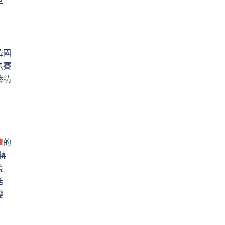
早
韓國
決賽
養精
情
的
蔣
競
話
變