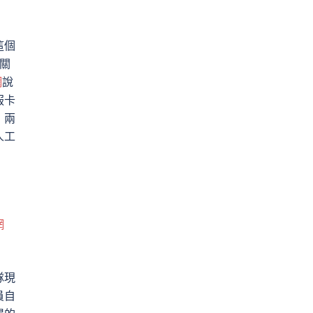
這個
關
網
說
服卡
，兩
人工
網
隊現
員自