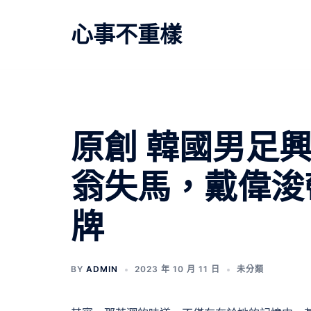
跳
至
心事不重樣
主
要
內
容
原創 韓國男足
翁失馬，戴偉浚
牌
BY
ADMIN
2023 年 10 月 11 日
未分類