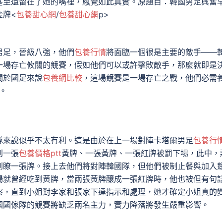
甚至還留在了她的嘴裡，感覺如此真實。原題目：韓國男足興奮
金牌<
包養甜心網
/
包養甜心網
p>
男足，晉級八強，他們
包養行情
將面臨一個很是主要的敵手——
一場存亡攸關的競賽，假如他們可以或許擊敗敵手，那麼就即是
關於國足來說
包養網比較
，這場競賽是一場存亡之戰，他們必需
。
隊來說似乎不太有利。這是由於在上一場對陣卡塔爾男足
包養行
到一張
包養價格ptt
黃牌、一張黃牌、一張紅牌被罰下場，此中，
到瞭一張牌。接上去他們將對陣韓國隊，但他們被制止餐與加入
場就曾經吃到黃牌，當兩張黃牌釀成一張紅牌時，他也被但有句
察，直到小姐對李家和張家下達指示和處理，她才確定小姐真的
國國傢隊的競賽將缺乏兩名主力，實力降落將發生嚴重影響。