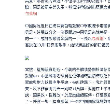
其實，那苦澀的味道，不僅存在於她的記憶中，
瞭！國足被罰塞翁失馬，戴偉浚帶隊劍指亞運會
包養網
中國男足近日在總決賽首輪競賽中擊敗瞭卡塔爾
男足。這場四分之一決賽關於中國男足來說將是
的一半，或許說奪得金牌的一半。是以
包養網
，
蓄銳在10月1日克服敵手，給球迷最好的節日禮品
當然，這場競賽期近，今朝的全體情勢關於國傢
競賽中，中國隊兩名球員在傷停補時最初時辰吃
聖龍與對方球員產生爭論，被紅牌罰下，我也領
賽。反不雅宿將高天一則吃到黃牌，但他在上半
說，國易改，性難改。於是她繼續服侍，仔細觀
了。停賽一場。這意味著下一場中國國傢隊與韓