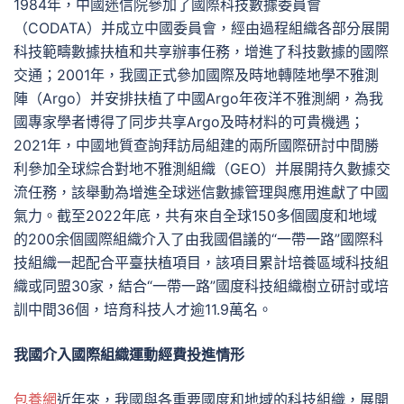
1984年，中國迷信院參加了國際科技數據委員會
（CODATA）并成立中國委員會，經由過程組織各部分展開
科技範疇數據扶植和共享辦事任務，增進了科技數據的國際
交通；2001年，我國正式參加國際及時地轉陸地學不雅測
陣（Argo）并安排扶植了中國Argo年夜洋不雅測網，為我
國專家學者博得了同步共享Argo及時材料的可貴機遇；
2021年，中國地質查詢拜訪局組建的兩所國際研討中間勝
利參加全球綜合對地不雅測組織（GEO）并展開持久數據交
流任務，該舉動為增進全球迷信數據管理與應用進獻了中國
氣力。截至2022年底，共有來自全球150多個國度和地域
的200余個國際組織介入了由我國倡議的“一帶一路”國際科
技組織一起配合平臺扶植項目，該項目累計培養區域科技組
織或同盟30家，結合“一帶一路”國度科技組織樹立研討或培
訓中間36個，培育科技人才逾11.9萬名。
我國介入國際組織運動經費投進情形
包養網
近年來，我國與各重要國度和地域的科技組織，展開