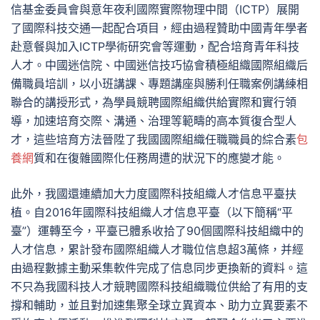
信基金委員會與意年夜利國際實際物理中間（ICTP）展開
了國際科技交通一起配合項目，經由過程贊助中國青年學者
赴意餐與加入ICTP學術研究會等運動，配合培育青年科技
人才。中國迷信院、中國迷信技巧協會積極組織國際組織后
備職員培訓，以小班講課、專題講座與勝利任職案例講練相
聯合的講授形式，為學員競聘國際組織供給實際和實行領
導，加速培育交際、溝通、治理等範疇的高本質復合型人
才，這些培育方法晉陞了我國國際組織任職職員的綜合素
包
養網
質和在復雜國際化任務周遭的狀況下的應變才能。
此外，我國還連續加大力度國際科技組織人才信息平臺扶
植。自2016年國際科技組織人才信息平臺（以下簡稱“平
臺”）運轉至今，平臺已體系收拾了90個國際科技組織中的
人才信息，累計發布國際組織人才職位信息超3萬條，并經
由過程數據主動采集軟件完成了信息同步更換新的資料。這
不只為我國科技人才競聘國際科技組織職位供給了有用的支
撐和輔助，並且對加速集聚全球立異資本、助力立異要素不