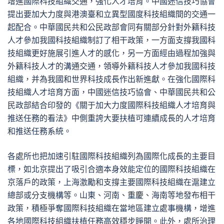
增進國際科技組織交通，強化人才培育。中國迷信技巧協會
提出要加大力度與港澳臺和立異型國度科技組織間的交通一
起配合。中華國民共和公民政部會同有關部分針對外籍科技
人才參加我國科技組織制訂了相干政策，一方面支撐我國科
技組織更好施展引進人才的感化，另一方面經由過程加強與
外籍科技人才的溝通交通，領導外籍科技人才參加我國科技
組織，并為我國和世界科技成長作出新進獻。在強化國際科
技組織人才培育方面，中國迷信技巧協會、中華國民共和公
民政部結合印發的《關于加大力度國際科技組織人才培育與
推送任務的看法》中側重誇大要扶植可連續成長的人才培育
和推送任務系統。
各處所也把加速引駐國際科技組織列為國際化成長的主要目
標，如北京提出了吸引合適本身效能定位的國際科技組織在
京落戶的政策，上海激勵和支撐主要國際科技組織在滬建立
總部或分支機構等。山東、河南、重慶、海南等地發布相干
政策，積極爭奪國際科技組織在當地區建立處事機構，增進
各地國際科技組織扶植任務高效穩步睜開。此外，處所治理