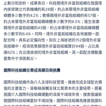
止劃分和剖析。成果表白，科技類境外非當局組織在我國境
內掛號建立代表機構約有28個，約占來華境外非當局組織
總體多少數字的4.2%；教導類境外非當局組織約有57個，
約占來華境外非當局組織總體多少數字的8.5%；衛生安康
類境外非當局組織約43個，約占來華境外非當局組織總體
多少數字的6.4%。同時，境外非當局組織在各地展開一起
配合時，具有必定偏向性。如在上海掛號的152個境外非當
局組織中，經濟商業類境外非當局組織算計94個，占比高
達62%；在云南掛號的境外非當局組織，其一起配合運動重
要集中于濟困救災。
國際科技組織在華成長題目與挑釁
國際科技組織作為介入全球科技管理、推進完成全球配合價
值的主要氣力，是聯絡接觸全球立異資本的主要紐帶。跟著
我國介入國際科技組織運動的深度不竭增年夜、摸索倡議新
開國際科技組織愛好不竭加強，國際科技組織為推進我國科