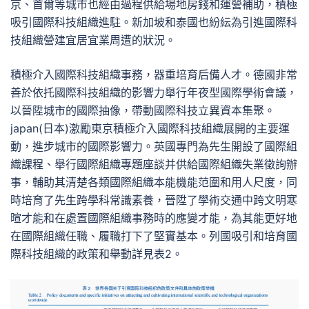
京、首爾等城市也經由過程供給場地房錢和運營補助，積極
吸引國際科技組織進駐。新加坡和泰國也紛紜為引進國際科
技組織營建宜居宜業周遭的狀況。
積極介入國際科技組織事務，器重培育后備人才。德國非常
善於依托國際科技組織的影響力舉行年夜型國際學術會議，
以晉陞城市的國際抽像，帶動國際科技立異資本集聚。
japan(日本)激勵東京積極介入國際科技組織展開的主要運
動，進步城市的國際影響力。英國專門為先生開設了國際組
織課程、舉行國際組織專題座談并供給國際組織失業徵詢辦
事，輔助其清楚各類國際組織本能機能范圍和用人尺度，同
時培育了先生跨學科常識素養，晉陞了學術交通中跨文明寒
暄才能和在處置國際組織事務時的應變才能，為其能更好地
在國際組織任職、履職打下了堅實基本。列國吸引和培育國
際科技組織的政策和舉動詳見表2。