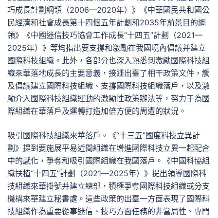
巧成長計劃綱領（2006—2020年）》《中華國民共和國公
民經濟和社會成長第十四個五年計劃和2035年前景目的綱
領》《中國迷信技巧協會工作成長“十四五”計劃（2021—
2025年）》等均指出要支撐和激勵在我國境內倡議并建立
國際科技組織。此外，各部分也深入熟悉到激勵國際科技組
織來華落地成長的主要意義，接踵出臺了相干政策文件，觸
及倡議建立國際科技組織、支撐國際科技組織落戶，以及激
勵介入國際科技組織運動的激勵性政策辦法等，努力于為國
際組織在華落戶及運轉打造加倍方便的周遭的狀況。
吸引國際科技組織來華落戶。《“十三五”國度科技立異計
劃》提到要施展平易近間組織在增進國際科技立異一起配合
中的感化，爭奪和吸引國際組織在我國落戶。《中國科協組
織扶植“十四五”計劃（2021—2025年）》提出領導國際科
技組織來華掛號并建立總部，積極爭奪國際科技組織或分支
機構來華建立秘書處。這些政策的出臺一方面表現了國際科
技組織作為重要從事迷信、技巧方面任務的非當局性、專門