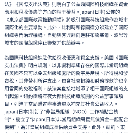
法》《國際支出法典》則明白了公益類國際科技組織在資金
應用和稅收優惠等方面的相干權益。japan(日本)公佈的
《東京都國際政策推動綱領》將吸引國際科技組織作為城市
國際化的主要舉動。此外，比利時和德國還分辨建立了國際
組織專門治理機構，自動與有興趣向進駐布魯塞爾、波恩等
城市的國際組織停止聯繫并供給辦事。
為國際科技組織進駐供給稅收優惠和資金支撐。美國《國際
支出法典》明白規則，以非營利準繩存在的國際非當局組織
在美國不只可以免去州級和處所的衡宇房產稅、所得稅和發
賣稅，其非營利所得支出，包含社會捐錢和財務撥款等也享
用雷同的免稅福利，該法案直接地增添了相干國際組織的支
出起源。紐約還將年夜大都科技組織展開的公益辦事類項
目，列進了當局購置辦事清單以補充其社會公益收入。
japan(日本)制訂了“非當局組織（NGO）工作補貼金軌
制”，樹立了“japan(日本)非當局組織聲援無償資金一起配合
機制”，為非當局組織成長供給資金支撐。此外，紐約、東