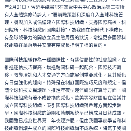
年2月21日，習近平總書記在掌管中共中心政治局第三次所
有人全體進修時誇大，“要前瞻策劃和深度介入全球科技管
理，餐與加入或倡議建立國際科技組織，支撐國際高校、科
研院所、科技組織同國際對接”，為我國在新時代下構成具
有全球競爭力的開放立異生態周遭的狀況，增進更多國際科
技組織在華落地并安康有序成長指明了標的目的。
國際科技組織作為一種國際性、有迷信屬性的社會組織，在
推進迷信技巧提高、增進跨國科研一起配合、國際技巧轉
移、教導培訓和人才交通等方面施展側重要感化，且其感化
有日益強化的趨向。特殊是在制訂國際技巧尺度和規定、倡
議全球科技立異議題、推進年夜型迷信研討打算等方面，國
際科技組織有著不成替換的感化。歐美等發財國度在倡議并
成立國際科技組織、吸引國際科技組織落戶等方面起步較
早，國際科技組織的範圍和軌制系統早已構成且日益成熟。
我國雖已成為世界第二年夜經濟體，但由我國專家學者和科
技組織倡議并成立的國際科技組織尚不成系統，晦氣于我國