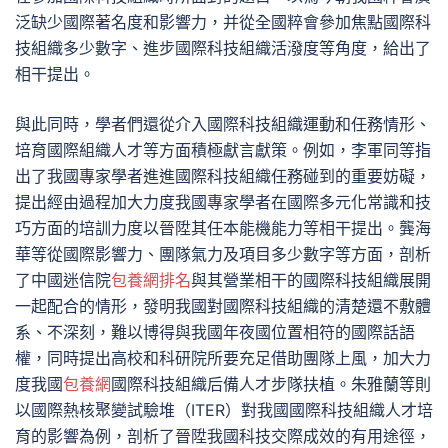
泛缺少國際著名度和影響力，并從全國粹會參加焦點國際科
技組織多少數字、進步國際科技組織活潑度等角度，給出了
相干提出。
與此同時，學者們還從介入國際科技組織運動和任務情形、
培育國際組織人才等方面積極獻言獻策。例如，李軍同等指
出了我國專家學者進進國際科技組織任務碰到的重要妨礙，
提出經由過程加大力度我國專家學者在國際多元化常識和技
巧方面的培訓力度以晉陞其任本能機能力等相干提出。龔海
華等從國際影響力、團隊氣力及項目多少數字等方面，剖析
了中國迷信院
包養網排名
與其營業相干的國際科技組織展開
一起配合的情形，發明我國對國際科技組織的清楚還不敷體
系、不深刻，難以博得與我國年夜國位置相符的國際話語
權，同時提出高校和科研院所要充足借助團隊上風，加大力
度我國
包養網
國際科技組織后備人才步隊扶植。朱雅蘭等則
以國際熱核聚變試驗堆（ITER）對我國國際科技組織人才培
育的影響為例，剖析了晉陞我國科技交際成效的有用途徑，