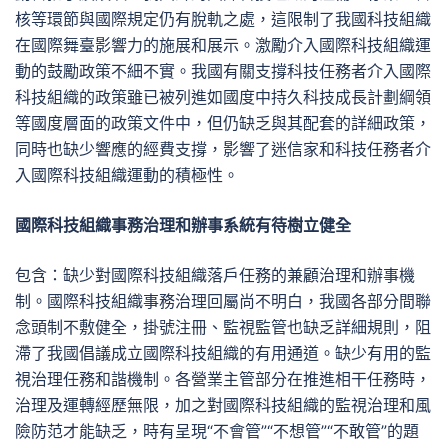
核等環節與國際規定仍有脫軌之處，這限制了我國科技組織
在國際舞臺影響力的施展和展示。激勵介入國際科技組織運
動的鼓勵政策不細不實。我國有關支撐科技任務者介入國際
科技組織的政策雖已被列進如國度中持久科技成長計劃綱領
等國度層面的政策文件中，但仍缺乏與其配套的詳細政策，
同時也缺少響應的經費支撐，影響了迷信家和科技任務者介
入國際科技組織運動的積極性。
國際科技組織事務治理和辦事系統有待樹立健全
包含：缺少對國際科技組織落戶任務的兼顧治理和辦事機
制。國際科技組織事務治理回屬尚不明白，我國各部分間聯
念頭制不敷健全，掛號注冊、監視監管也缺乏詳細規則，阻
滯了我國倡議成立國際科技組織的有用通道。缺少有用的監
視治理任務和諧機制。各營業主管部分在推進相干任務時，
治理及運轉經歷無限，加之對國際科技組織的監視治理和風
險防范才能缺乏，時有呈現“不會管”“不想管”“不敢管”的題