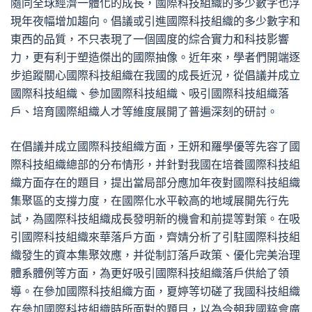
隨同全球經濟一體化的成長，國際科技組織的多少數字也浮
現年夜幅增加趨向。倡議或引進國際科技組織的多少數字和
東西的品質，不只表現了一個國度的綜合實力和科技影響
力，更有利于塑造傑出的國際抽像。近年來，學者們開端逐
步追蹤關心國際科技組織在我國的成長近況，從倡議并成立
國際科技組織、參加國際科技組織、吸引國際科技組織落
戶、培育國際組織人才等維度展開了普遍深刻的研討。
在倡議并成立國際科技組織方面，王妍和羅學優等先容了國
際科技組織總部的分布情形，并針對我國在培養國際科技組
織方面存在的題目，提出當局部分應加年夜對國際科技組織
集聚區的支撐力度，在國際化水平較高的地域展開先行先
試，為國際科技組織成長發明新的機會和前提等對策。在吸
引國際科技組織來華落戶方面，齊婧分析了引駐國際科技組
織發生的資本集聚效應，并從制訂落戶政策、優化完美治理
體系體例等方面，為更好吸引國際科技組織落戶供給了領
導。在參加國際科技組織方面，夏婷等切磋了我國科技組織
在參加國際科技組織時所面對的題目，以為今朝我國粹會廣