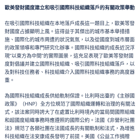
歐美發財國度建立和吸引國際科技組織落戶的有關政策舉動
在吸引國際科技組織在本地落戶成長這一題目上，歐美等發
財國度占據顯明上風。這得益于其傑出的城市基本舉措措
施、國際化的城市周遭的狀況氣氛，以及從國度到城市層面
的政策領導和專門研究化辦事。國際科技組織的成長近況浮
現“以東方為中間”的實際圖景，這充足表現了歐美等發財國
度對倡議并建立國際科技組織、吸引國際科技組織落戶，以
及對科技任務者、科技組織介入國際科技組織事務的高度器
重。
為國際科技組織成長供給軌制保證。比利時出臺的《主辦國
政策》（HNP）全方位規范了國際組織運轉和治理的有關法
式，該法案同時誇大了在處置比利時境內的當局間國際組織
和超國度組織事務時應遵照的國際公約。法國《非營利社團
法》規范了各類社團在法國成長的有關軌制和法式，為增進
科技組織在法安康成長發明了前提。美國《公益工作捐贈