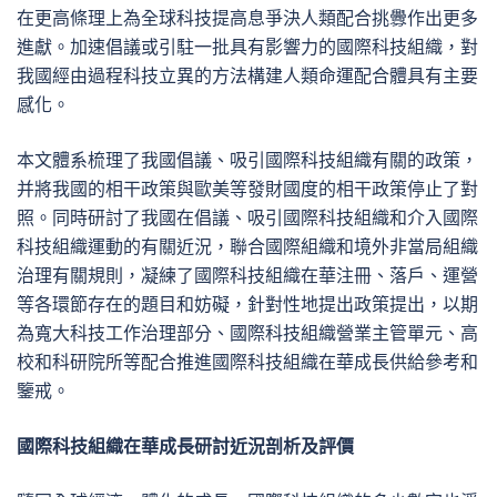
在更高條理上為全球科技提高息爭決人類配合挑釁作出更多
進獻。加速倡議或引駐一批具有影響力的國際科技組織，對
我國經由過程科技立異的方法構建人類命運配合體具有主要
感化。
本文體系梳理了我國倡議、吸引國際科技組織有關的政策，
并將我國的相干政策與歐美等發財國度的相干政策停止了對
照。同時研討了我國在倡議、吸引國際科技組織和介入國際
科技組織運動的有關近況，聯合國際組織和境外非當局組織
治理有關規則，凝練了國際科技組織在華注冊、落戶、運營
等各環節存在的題目和妨礙，針對性地提出政策提出，以期
為寬大科技工作治理部分、國際科技組織營業主管單元、高
校和科研院所等配合推進國際科技組織在華成長供給參考和
鑒戒。
國際科技組織在華成長研討近況剖析及評價