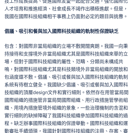
技工作成長提高、促進國際友愛一起配合交通，強化國際化
人才培育和推進經濟、社會成長不竭作出積極進獻。但是，
我國在國際科技組織相干事務上仍面對必定的題目與挑釁。
倡議、吸引和餐與加入國際科技組織的軌制性保證缺乏
包含：對國際非當局組織的立場不敷開闊爽朗。我國一向秉
持接待和支撐境外非當局組織尤其是國際科技組織來華的立
場，但對于國際科技組織的屬性、范疇、分類尚未構成共
鳴，對國際科技組織尤其是科技類境外非當局組織的開放和
包涵度還不敷。倡議、吸引或餐與加入國際科技組織的軌制
系統有待樹立健全。我國缺少倡議、吸引或餐與加入國際科
技組織的頂層design文件和實行細則。依然存在用管當局間
國際組織的措施管非當局間國際組織、用行政措施管學術組
織、用境內措施管境外組織的景象，一些治理機制的含混和
實行細則的缺掉障礙了我國科技組織參加國際科技組織的過
程。缺乏辦事國際科技組織的保證舉動。國際科技組織和運
動審批手續煩瑣，我國針對國際科技組織的注冊、存案、審