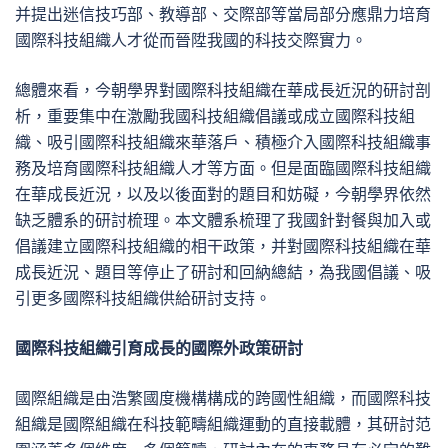
并提出迷信技巧部、教導部、交際部等當局部分應鼎力培育
國際科技組織人才從而晉陞我國的科技交際實力。
總體來看，今朝學界對國際科技組織在華成長近況的研討剖
析，重要集中在激勵我國科技組織倡議或成立國際科技組
織、吸引國際科技組織來華落戶、積極介入國際科技組織事
務及培育國際科技組織人才等方面。但是面臨國際科技組織
在華成長近況，以及以後面對的題目和妨礙，今朝學界依然
缺乏體系的研討梳理。本文體系梳理了我國針對餐與加入或
倡議建立國際科技組織的相干政策，并對國際科技組織在華
成長近況、題目等停止了研討和回納總結，為我國倡議、吸
引更多國際科技組織供給研討支持。
國際科技組織引育成長的國際外政策研討
國際組織是由浩繁國度機構構成的跨國性組織，而國際科技
組織是國際組織在科技範疇組織運動的直接載體，其研討范