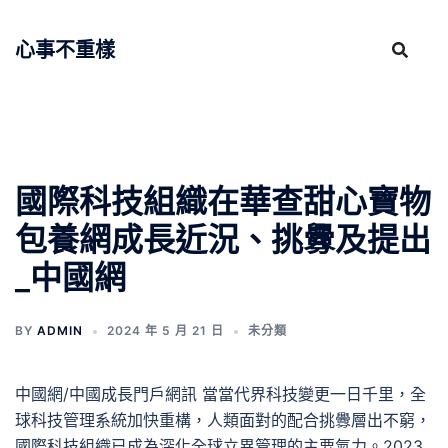
跳
至
心事不重樣
主
要
內
容
國際科技組織在華查甜心寶物
包養網成長近況、挑釁及提出
_中國網
BY
ADMIN
2024 年 5 月 21 日
未分類
中國網/中國成長門戶網訊 當當代界科技變更一日千里，全
球科技管理系統加快重構，人類面對的配合挑釁層出不窮，
國際科技組織已成為深化全球立異管理的主要氣力。2023