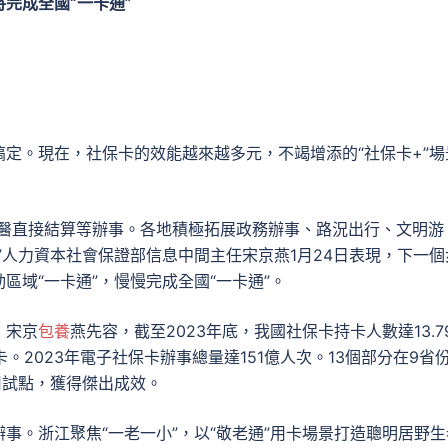
將完成全國“一卡通”
搞定。現在，社保卡的效能越來越多元，不竭增添的“社保卡+”場
就醫直接結算等辦事。各地積極拓展政務辦事、路況出行、文明游
”人力資本社會保證部信息中間主任宋京燕1月24日表現，下一個
區域“一卡通”，慢慢完成全國“一卡通”。
，宋京
包養
燕先容，截至2023年底，我國社保卡持卡人數達13.7
。2023年電子社保卡辦事總量達151億人次。13個部分在9省
用試點，獲得傑出成效。
事。浙江聚焦“一老一小”，以“敬老通”用卡場景打造聰明居野生