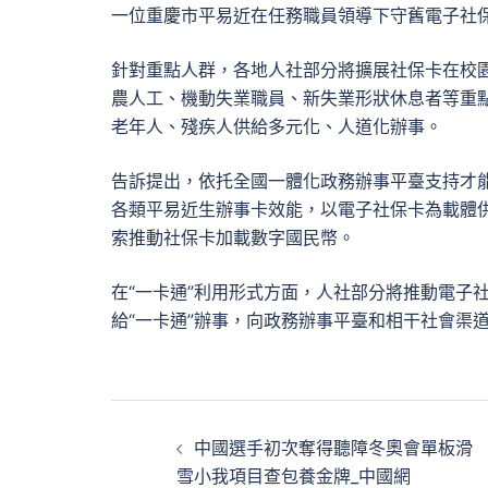
一位重慶市平易近在任務職員領導下守舊電子社保
針對重點人群，各地人社部分將擴展社保卡在校
農人工、機動失業職員、新失業形狀休息者等重點
老年人、殘疾人供給多元化、人道化辦事。
告訴提出，依托全國一體化政務辦事平臺支持才能
各類平易近生辦事卡效能，以電子社保卡為載體供
索推動社保卡加載數字國民幣。
在“一卡通”利用形式方面，人社部分將推動電子
給“一卡通”辦事，向政務辦事平臺和相干社會渠
文
中國選手初次奪得聽障冬奧會單板滑
章
雪小我項目查包養金牌_中國網