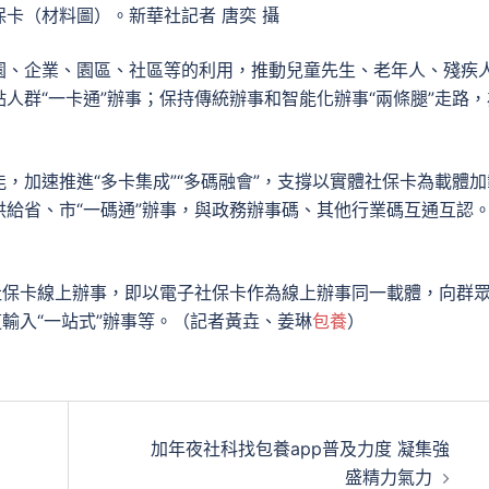
卡（材料圖）。新華社記者 唐奕 攝
園、企業、園區、社區等的利用，推動兒童先生、老年人、殘疾
人群“一卡通”辦事；保持傳統辦事和智能化辦事“兩條腿”走路，
，加速推進“多卡集成”“多碼融會”，支撐以實體社保卡為載體加
給省、市“一碼通”辦事，與政務辦事碼、其他行業碼互通互認
社保卡線上辦事，即以電子社保卡作為線上辦事同一載體，向群
道輸入“一站式”辦事等。（記者黃垚、姜琳
包養
）
加年夜社科找包養app普及力度 凝集強
盛精力氣力