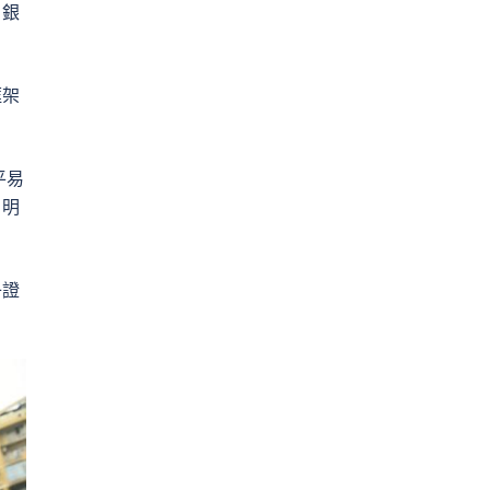
、銀
框架
平易
，明
子證