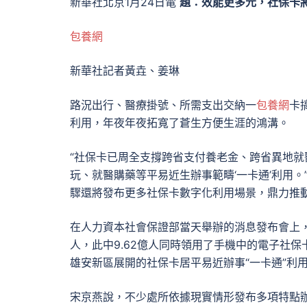
新華社北京1月24日電
題：效能更多元，社保卡
包養網
新華社記者黃垚、姜琳
路況出行、醫療掛號、所需支出交納一
包養網
卡
利用，年夜年夜拓寬了蒼生方便生涯的鴻溝。
“社保卡已周全支撐跨省支付養老金、跨省異地
玩、就醫購藥等平易近生辦事範疇‘一卡通’利用。
驟還將發布更多社保卡數字化利用場景，鼎力推動
在人力資本社會保證部當天舉辦的消息發布會上
人，此中9.62億人同時領用了手機中的電子社保卡
雄安新區展開的社保卡居平易近辦事“一卡通”利
宋京燕說，不少處所依據現實情形發布多項特點辦