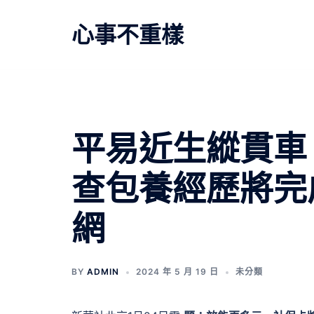
跳
至
心事不重樣
主
要
內
容
平易近生縱貫車
查包養經歷將完
網
BY
ADMIN
2024 年 5 月 19 日
未分類