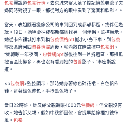
包養
麗說道
包養行情
。去京城求醫太遠了控記憶藍老爺子夫
婦同時對視了一眼，都從對方的眼中看到了驚喜和欣慰。。
當天，表姐隨著搬傢公司的車到回到成都郫都區，找伴侶遊
玩。19日，她稱要往成都新都區找另一個伴侶。監控顯示，
她從卡佈裡城打車到模
包養價格ptt
糊小小島下車，到
包養
郫都區府河四
包養情婦
周後，就消散在瞭監控中
包養網
。
“她轉瞭一年夜圈，
包養網ppt
然後往到一片拆遷區，那邊監
控盲區比擬多，再也沒有看到她的
包養
影子。”李密斯說
道。
<p
包養網
>監控顯示，那時她身著綠色碎花裙、白色帆佈
鞋，背著綠色佈包，手拎藍色箱子。
當日22時許，她又給父親轉賬4000元
包養網
，但父親沒有
收。她告訴父親，假如中秋節回傢，會提早給傢裡打德律
風。
包養