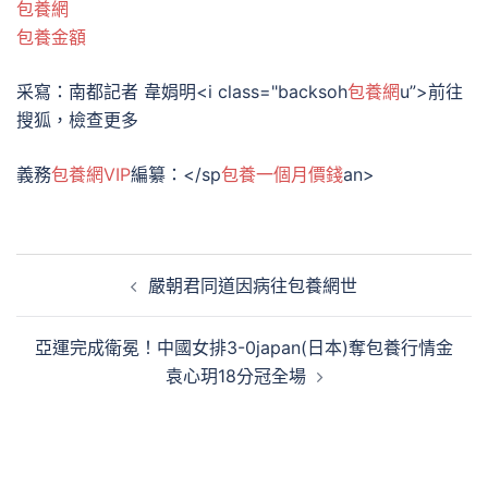
包養網
包養金額
采寫：南都記者 韋娟明
<i class="backsoh
包養網
u”>前往
搜狐，檢查更多
義務
包養網VIP
編纂：
</sp
包養一個月價錢
an>
文
嚴朝君同道因病往包養網世
章
導
亞運完成衛冕！中國女排3-0japan(日本)奪包養行情金
覽
袁心玥18分冠全場