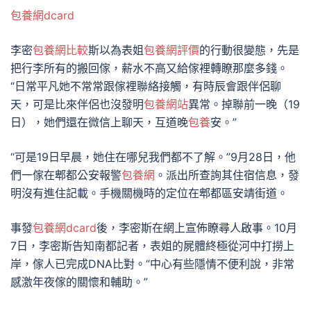
包養網dcard
李密
包養網比較
斯以為表姐
包養網評價
的行動很變態，先是
把行李所有的搬回傢，薪水不高又給傢裡轉瞭那麼多錢。
“日常平凡她不常常跟傢裡聯絡接觸，有時辰會跟伴侶聊
天，可是比來伴侶也沒發明
包養網站
異常。掉聯前一晚（19
日），她們還在微信上聊天，互道晚
包養
安。”
“可是19日早晨，她住在哪兒我們都不了解。”9月28日，他
們一傢在郫都公安報警
包養網
。派出所查詢其住宿信息，發
明沒有進住記載。手機關機時的定位在郫都區安靖街道。
事發
包養網dcard
後，李密斯在網上宣佈瞭尋人啟事。10月
7日，李密斯告知南都記者，表姐的屍體終極從河中打撈上
岸，傢人已完成DNA比對。“中心有些隱情不便利說，非常
感激年夜傢的關懷和輔助。”