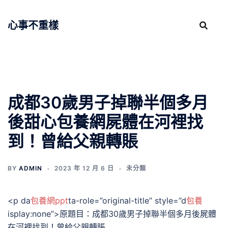
跳
至
心事不重樣
主
要
內
容
成都30歲男子掉聯半個多月
後甜心包養網屍體在河裡找
到！曾給父親轉賬
BY
ADMIN
2023 年 12 月 6 日
未分類
<p da
包養網ppt
ta-role=”original-title” style=”d
包養
isplay:none”>原題目：成都30歲男子掉聯半個多月後屍體
在河裡找到！曾給父親轉賬